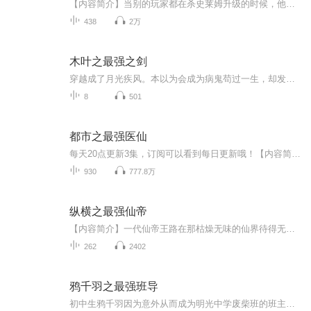
【内容简介】当别的玩家都在杀史莱姆升级的时候，他却在新手村外采集蘑菇；当别的玩家已经杀到哥布林的时候，他还在做着馒头，屠杀野鸡；然而，当这些玩家努力了一个晚上，升到8级沾沾自喜的时候，他却靠着吃下一只蜜汁烤鸡秒升10级，还顺便拿下了新手村让...
438
2万
木叶之最强之剑
穿越成了月光疾风。本以为会成为病鬼苟过一生，却发现自己会橘右京的神梦一刀流，还是加强魔改版！于是夭寿啦！月光疾风一刀断山一斩碎星啦！此时，某斑刚复活，挥舞着大宝剑很嚣张：唉，对不起，让你们重新画的地图有点多。于是一根小牙签堵住了他大宝剑的去路。谁？您好，斑爷。我是木叶忍者村木叶神梦流剑术大宗师，月光疾风。然后好大一个须佐被大卸八块。多年以后，六道仙人看着世界异样的风光笑了笑。居然衍生了更强大的力量，这片土地我不用再操心了。六道爷爷，那个力量是什么呀？月光疾风...
8
501
都市之最强医仙
每天20点更新3集，订阅可以看到每日更新哦！【内容简介】他是最强散仙，诸天万界，任我逍遥！他是一代医仙，起死回生，拯救苍生！隐藏真身，混迹都市，最苦恼的是挡不住群美来袭……对不起，我只想安安静静的修仙。【作者/主播】作者：善良的面具，网络小...
930
777.8万
纵横之最强仙帝
【内容简介】一代仙帝王路在那枯燥无味的仙界待得无趣，便降世凡界，而本该会是一场半趣不趣的旅途，却在这渺渺众生的凡界渐次地勾出了一个举界大秘密，至此，再造创世热血，书写征天传奇的纵横时代！【购买须知】1、本作品为付费有声书，前40集为免费试听...
262
2402
鸦千羽之最强班导
初中生鸦千羽因为意外从而成为明光中学废柴班的班主任，同时觉醒名师系统。面对调皮、顽劣的学生，他该如何应对呢？后来鸦千羽逐渐发现这些学生并不是大家想的那般不堪，他们的颓废都是有原因的。凭借系统指导学生，将受人瞧不起的废柴学生全部变成天之骄子！