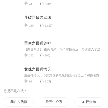
16
4360
斗破之最强武魂
130
12.2万
重生之最强剑神
【内容简介】 重头再来，为了掌控命运，再次进入了这款“活着的游戏”。这一次，他不会在受人所制。身为200级剑王，这一世他要攀向更高峰。游戏赚钱技巧！游戏副本攻略！游戏传奇任务！游戏装备出处！玩家所不知的战斗技巧！就连封测者都不知道秘密，统统...
282
10万
龙珠之最强悟天
重生孙悟天，心知龙珠的危险的他开始走上了和原著野比天不同的道路。超级赛亚人绝不是终点，超二？超三？超红？管你是传说中的超级赛亚人还是魔人布欧，亦或者是破坏神，统统一拳打到...
98
6.2万
您是不是在找：
我在古代做婚介
最强中介系统
心怀介弟