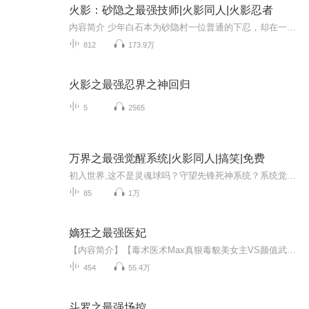
火影：砂隐之最强技师|火影同人|火影忍者
内容简介 少年白石本为砂隐村一位普通的下忍，却在一次意外中获得一件特殊的道具以及大量零碎记忆片段，在不断摸索推演的过程中，成功将异世界的初始技能高速移动，转化为属于自己的第一个忍术，从此少年白石就走上了一条砂隐村的最强技师之路。作者简介 ...
812
173.9万
火影之最强忍界之神回归
5
2565
万界之最强觉醒系统|火影同人|搞笑|免费
初入世界,这不是灵魂球吗？守望先锋死神系统？系统觉醒,炫纹融合！辉夜看我螺旋切！初入世界,这不是灵魂球吗？守望先锋死神系统？系统觉醒,炫纹融合！辉夜看我螺旋切！你是否想过成为火影世界的一员？这个节目将带你进入一个全新的世界，觉醒系统，让你成...
85
1万
嫡狂之最强医妃
【内容简介】【毒术医术Max真狠毒貌美女主VS颜值武力Max假无害忠犬男主】第一毒师“剔骨刀”温含玉穿越书中世界，成了国公府痴傻丑陋的嫡小姐。人前她是温家傻女，人后她是无双毒医，一手绝世医毒之术惊绝天下。他是贵妃之子，却也是从死亡的炼狱里爬出来...
454
55.4万
斗罗之最强场控