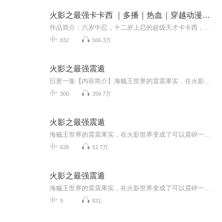
火影之最强卡卡西 ｜多播｜热血｜穿越动漫｜火影忍者｜阅文｜同人衍生｜二次元｜爽文
作品简介：六岁中忍，十二岁上忍的超级天才卡卡西，却因为写轮眼的限制和自暴自弃的心态导致实力停滞不前，想知道正常发育的卡卡西实力有多强吗，让我们拭目以待吧！九尾之夜，现世的灵魂与卡卡西融为一体，从此开启了一条不同的火影之路。解决了查克拉问...
832
566.3万
火影之最强震遁
日更一集【内容简介】海贼王世界的震震果实，在火影世界变成了可以震碎一切的震遁血继限界！尘遁木遁？须佐能乎？全部一拳震碎！“没有什么是一拳无法解决的，如果有，那就两拳。”【作者/主播简介】作者：夜南听风，网络小说作家。主播：胡桃顽主【购买须...
300
359.7万
火影之最强震遁
海贼王世界的震震果实，在火影世界变成了可以震碎一切的震遁血继限界！ 尘遁木遁？须佐能乎？ 全部一拳震碎！ “当力量达到极致，没有什么是一拳无法解决的，如果有，那就两拳。”
638
51.7万
火影之最强震遁
海贼王世界的震震果实，在火影世界变成了可以震碎一切的震遁血继限界！尘遁木遁？须佐能乎？全部一拳震碎！“当力量达到极致，没有什么是一拳无法解决的，如果有，那就两拳。”
9
831