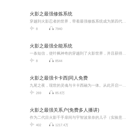
火影之最强修炼系统
穿越到火影忍者的世界，带着最强修炼系统成为第四代火影波风水门的大儿子，这个时候九尾之乱还没来临，看主角如何在火影这种人命如同草芥的世界成为最强者...
8
7940
火影之最强全能系统
一条短信，使叶枫神奇的穿越到了火影世界，并且获得了一个神官养成的系统...轮回眼，降龙十八掌，大荒囚天指，只要你有全能点，随便兑换！轩辕剑，霜之哀伤，青龙偃月刀，只要你有全能点，随便兑换！火影世界，三国世界，玄幻世界，只要你有全能点，随便你去！这是一个有全能点你就是大爷的系统。这里...是危险与机遇并存的世界！再厉害，能撑的住我一剑吗...
8
8544
火影之最强卡卡西|同人免费
九尾之夜，现世的灵魂与卡卡西融为一体。从此开启一条不同的火影之路。写轮眼，雷遁，刀法，仙术，成就最强。墨渊九研 著雨柒喵喵 演播
269
85.8万
火影之最强关系户(免费多人播讲)
作为二代目火影千手扉间与宇智波泉奈的儿子（实验意外产物），真阳心中顿时冒出了无数的槽点。上来就喷两男的怎么有儿子的，麻烦听完第一章再来bibi。免费多播兴趣录制，不喜欢的、找事的请出门左拐，没收你们一分钱，慢走不送。由卡喵、D子、昊轩、方小明...
402
1217.4万