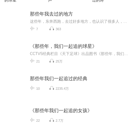
的球星
声
过的诗
那些年我去过的地方
这些年，东奔西跑，去过好多地方，也认识了很多人，那些看过的风景，以及经历过的事，定格成了一帧帧图画，留存在记忆长河中
7
363
《那些年，我们一起追的球星》
CCTV5经典栏目《天下足球》出品图书《那些年，我们一起追的球星》，跟随华丽的舞步，追寻逝去的青春。
21
25万
那些年我们一起追过的经典
10
2235.4万
《那些年我们一起追的女孩》
22
2.7万