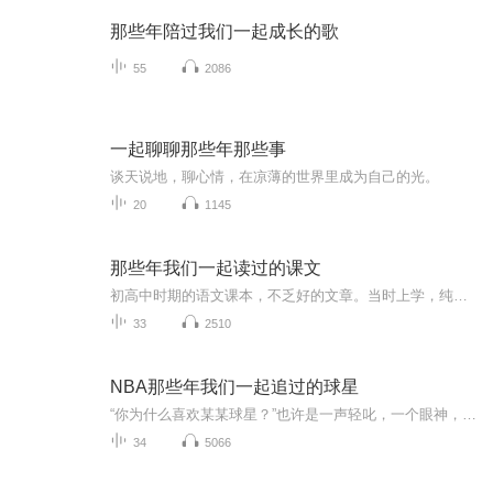
那些年陪过我们一起成长的歌
55
2086
一起聊聊那些年那些事
谈天说地，聊心情，在凉薄的世界里成为自己的光。
20
1145
那些年我们一起读过的课文
初高中时期的语文课本，不乏好的文章。当时上学，纯粹为了背书而背书，为了考试和做题而读书，偶尔仰望星空，也净是对人生，对未来生活的不着边际的幻想。如今重新回过头来再读那些文章，才发现文字里的美，才发现为什么人们常说：听过很多道理，依然过不好这一生。温故而知新，不亦说乎？
33
2510
NBA那些年我们一起追过的球星
“你为什么喜欢某某球星？”也许是一声轻叱，一个眼神，一次突破，一记灌篮……一场压哨绝杀后肆意无忌的咆哮，一场纵贯狂飙后疲惫无助的背影，一步登顶巅峰时豪气千云的挥拳，一次失利败北时痛彻心扉的哭泣。从此以后，瞬间变成永恒，心中便有无数如同初...
34
5066