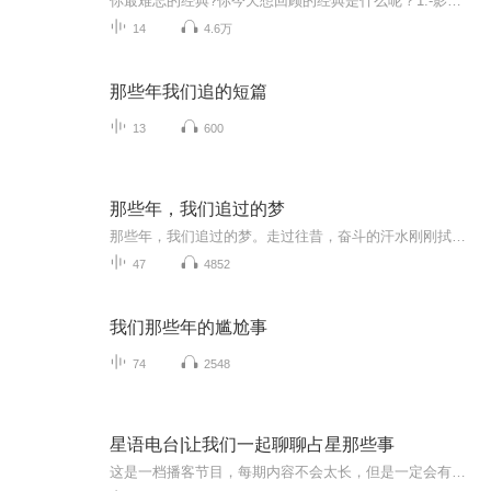
你最难忘的经典?你今天想回顾的经典是什么呢？1.-影视剧回顾：先来聊聊影视剧，可以叙述几部经典老剧，你还记得哪一部让你为之着迷？每部剧的经典场景或角色你记得吗？2.-音乐的共鸣：再来说说音乐，哪些旋律至今还在你的播放列表上？是不是还会忍不住回放...
14
4.6万
那些年我们追的短篇
13
600
那些年，我们追过的梦
那些年，我们追过的梦。走过往昔，奋斗的汗水刚刚拭去回首旅途，胜利的笑容正在蔓延携手今宵，高歌这一路荣耀感动展望明朝，伙伴们，让我们携手同行一曲歌唱出心中挚爱，一段舞跳出热血豪迈，一首诗谱写出果敢坚毅一路有你。执着、梦想、追求、团结、我们共同燃心为香，巅峰领跃！梦想从不止步。
47
4852
我们那些年的尴尬事
74
2548
星语电台|让我们一起聊聊占星那些事
这是一档播客节目，每期内容不会太长，但是一定会有趣味的观点。我做了很多年的心理咨询，解了数不清的星盘，看过许多人生和故事，每一段都是独一无二的精彩。有人曾说过，每一本小说都是一段人生，这些年我感觉自己也走了很远，收获颇多，所以也做了前两个专辑，分享了一些解盘的经验和个人心得。感谢大家的关注，播放量还不错，也支持自己不断前进，只是最近工作太忙，断更很久，重新开始，需要莫大的勇气。这次，我将从身边的故事讲起，会加入占星的理念，但是更多的是从另一个角度去聊聊大家每天都经历的事，希望能够给到大家帮助，在寒冷的夜晚陪伴大家。很久的解盘，从占星的角度，和大家聊聊那些情感、生活和工作，希望能够给到大家特别的观点。