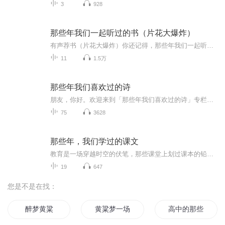
3
928
那些年我们一起听过的书（片花大爆炸）
有声荐书（片花大爆炸）你还记得，那些年我们一起听过的书吗？
11
1.5万
那些年我们喜欢过的诗
朋友，你好。欢迎来到「那些年我们喜欢过的诗」专栏。我会在这里分享自己喜欢的一些诗歌。如果你喜欢，欢迎你常来。如果你有喜欢的诗歌，也欢迎你推荐给我。让我们一起用诗歌点亮生活。
75
3628
那些年，我们学过的课文
教育是一场穿越时空的伏笔，那些课堂上划过课本的铅字、讲台前回荡的语句，起初不过是散落在生命里的零星符号。直到某个被现实叩击的瞬间——或许是情感受挫时突然读懂《氓》里"士贰其行"的苍凉，或许是跻身人海时惊觉《孔乙己》长衫下的窘迫原是生存的镜...
19
647
您是不是在找：
醉梦黄粱
黄粱梦一场
高中的那些事