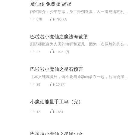
魔仙传 免费版 冠冠
内容简介：少年苏寒，身世扑朔迷离，因一滴充满玄机的鲜血而机遇大变，这滴神秘的鲜血让他获益匪浅，却又遭天下群雄共逐，风起南疆。仙坟现世，惊天小棺出现，尺许小棺，安葬的究竟是什么？竟可镇压圣人，抗衡荒神。古今第一强者仙祖太丘，一缕不灭神念为何青睐苏寒，传大道法印。大云光明教神子，携人族起源母经，傲视四方，神秘魔域传人，魔功盖世，无法无天，妖星妖眸，妖族双秀，年轻一代争雄真极，风起云涌，面对强敌，修为低微的苏寒该当如何？震慑世人亿万年的圣咒，打碎苏寒的...
678
796.7万
巴啦啦小魔仙之魔法海萤堡
剧情梗概身为人类的海昕和夏凡，因为一次偶然的机会，得到了梦寐以求的魔法能量。并在魔仙希雅的同意下，成为了小魔仙，和希雅一起守护人类世界和魔法海洋。她们在帮助希雅调查污染魔法海洋的海兽时，结识了海萤堡的海达王子及其他一众魔仙。众人在寻求真...
27
1923.1万
巴啦啦小魔仙之星石预言
【本文纯属番外，请不要与原动画放在一起，后面会加入第二季元素。因本人喜欢猫武士，文中可能会出现猫武士元素，不喜勿喷】 初二开学前一天，乐彤可可不小心穿越入第四世界，白尹玥也在同时发现了一则预言 ：寻找星缘奇境的第四个。星缘少女的班级迎来了...
28
13.2万
小魔仙能量手工皂（完）
12
1681
巴拉拉小魔仙之星缘少女