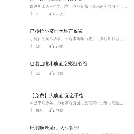
白尹玥因为一个笔记本，竟然背叛了夏乐彤和颜可可，来了菲斯娜的手下，和鲁克王子，皮皮，福克，菲斯娜，一起收集星瓣本张专辑是属于巴啦啦小魔仙之星缘少女这个主题
2
2.2万
巴拉拉小魔仙之星石奇缘
小魔仙的魔法故事。一起来听听白阴月，夏乐彤和颜可可的小故事吧。闪闪。
10
9780
巴啦巴啦小魔仙之彩虹心石
12
4953
【免费】大魔仙|无金手指
本是平凡少年，却有离奇身世，受冥冥中指引，终踏上仙、魔双修之路。 神、人、魔、妖、灵、鬼，天地间六大种族，任我自在翱翔！ 成不成魔，不在种族，而是人心…… 站在天界顶端受众生膜拜，不如与你归隐山林看那小桥流水……
553
2792
吧啦啦老魔仙 人生哲理