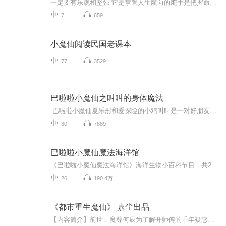
一定要有乐观和坚强 它是掌管人生航向的舵手是把握命运的动力浆
7
659
小魔仙阅读民国老课本
77
3529
巴啦啦小魔仙之叫叫的身体魔法
巴啦啦小魔仙夏乐彤和爱探险的小鸡叫叫是一对好朋友。在日常生活中勇敢爱冒险的两人经常碰撞出许多让人捧腹大笑的瞬间。而好奇心爆棚的叫叫，总能在生活中发现各种神奇的人体反应。每到这个时候，夏乐彤就会拿出魔法棒，施展巴啦啦能量，带着叫叫、布丁...
30
7889
巴啦啦小魔仙魔法海洋馆
《巴啦啦小魔仙魔法海洋馆》海洋生物小百科节目，共26集，每集介绍不同海洋生物。魔法海洋馆，带你走进五彩缤纷的海洋世界，了解不同海洋生物的习性，轻松获得海洋生物知识。热爱海洋，保护海洋环境，我们从认识有趣的海洋生物开始吧！
26
190.4万
《都市重生魔仙》 嘉尘出品
【内容简介】前世，魔尊何辰为了解开师傅的千年疑惑，毅然夺宝玲珑塔，却被奸人围攻而死，最终引爆玲珑塔，重生回地球。这一世，何辰立誓，人挡杀人，佛挡杀佛，待他杀回仙界之日，就是雪耻之时！【作者/主播简介】作者：虎落平阳，网络小说作家。主播：si...