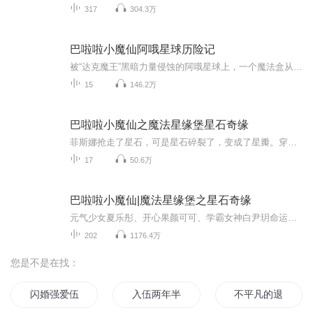
317
304.3万
巴啦啦小魔仙阿哦星球历险记
被“达克魔王”黑暗力量侵蚀的阿哦星球上，一个魔法盒从天而降。小镇居民桃子意外解救了魔法盒里的人偶，竟是小魔仙娜希雅……之后，更多的小魔仙也苏醒了过来。为打败一切的元凶、意图统治世界的达克魔王，小魔仙们一边寻找拥有魔法力量的能量之心，一边...
15
146.2万
巴啦啦小魔仙之魔法星缘堡星石奇缘
菲斯娜抢走了星石，可是星石碎裂了，变成了星瓣。穿梭精灵布丁、鹿比、咪噜要找到合适的巴啦啦小魔仙，拯救星缘堡！巴啦啦小魔仙是谁呢？她们能否拯救星缘堡呢？
17
50.6万
巴啦啦小魔仙|魔法星缘堡之星石奇缘
元气少女夏乐彤、开心果颜可可、学霸女神白尹玥命运般邂逅了三只守护星石的穿梭精灵，来到星缘堡的魔法世界。她们有爱心、有勇气和有力量，总是能在面对黑暗力量侵扰时挺身而出，唤醒巴啦啦能量，成为新的巴啦啦小魔仙！
202
1176.4万
您是不是在找：
闪婚强爱伍少的萌妻
入伍两年半
不平凡的退伍老兵