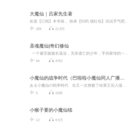
大魔仙｜吕家先生著
欢迎【订阅】本专辑 。快来【扫码 领红包】试试手气吧 ⇩⇩⇩ 本是平凡少年，却有离奇身世，受冥冥中指引，终踏上仙、魔双修之路。 神、人、魔、妖、灵、鬼，天地间六大种族，任我自在翱翔！ 成不成魔，不在种族，而是人心……...
259
21.8万
圣魂魔仙|奇幻修仙
一个被宗族族长逼迫，无奈逃亡的少年，手持家传的一柄神秘断剑，一路披荆斩棘独闯修仙路！ 家族流传的神秘家训…宗祠藏匿的威力强大的神秘断剑，仙家子弟的无故追杀...引导修行的神秘女子…重重迷雾萦绕心间...
64
4763
小魔仙的战争时代（巴啦啦小魔仙同人广播剧）
ある小魔仙の戦争時代 在又一次挫败了哈莱王后入侵魔仙堡的计划后，美琪美雪与配合她们一同作战的魔仙堡士兵们（你说那么大的魔仙堡，那么重的任务，魔仙堡怎么可能没有一支强大切庞大的军队。）一同回到魔仙堡，在向女王做完报告后，她们便准备离开。 可二人没想到，哈莱在她们身上安装了一种定位装置，只见一道蓝色光柱从天而降，整个魔仙堡被冻成了冰块，众人也因为严寒而昏睡过去。 当她们醒来时，城堡早已解冻，但窗外依然呼啸着凌冽的寒风，魔仙们已经出现在另一个世界。...
5
1038
小猴子要的小魔仙续
12
9.5万