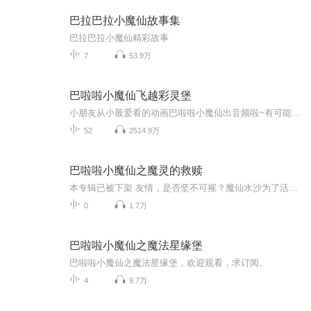
巴拉巴拉小魔仙故事集
巴拉巴拉小魔仙精彩故事
7
53.9万
巴啦啦小魔仙飞越彩灵堡
小朋友从小最爱看的动画巴啦啦小魔仙出音频啦~有可能你的爸爸妈妈小时候也看过哦，新版的小魔仙故事也很新颖哒。主要讲述人类世界的三位小女孩施巧灵、蓝慧和殷小敏在机缘巧合下进入彩灵堡魔法世界，意外结识到彩灵堡的公主彩俐。在彩俐的帮助下，她们也变...
52
2514.9万
巴啦啦小魔仙之魔灵的救赎
本专辑已被下架 友情，是否坚不可摧？魔仙水沙为了活下去而背叛知己阿夜，面对受到生命威胁的美琪美雪，他又会如何选择？ 黑暗，让天籁之音变幻成利刃，也将纯洁的心灵牢牢封印。那个活泼单纯的女孩，能否撕破这黑暗，拯救堕落的魔灵？ 姐妹相依为命的幸福的时光，竟然瞬间消失，姐姐风染操纵着飓风，席卷了一切，没有妹妹的世界毫无存在的意义！但那个叫美琪的女孩，为什么和妹妹那么相似？微风中，姐妹俩轻柔的笑声，能否再度响起？ 望着被黑暗吞噬的同伴，少年痛苦地举起了魔仙棒，柔弱的肩膀承受起失去同伴和亲人的痛苦，但即使被称为“ 背叛者”，也不能磨灭他封印邪恶的信念！ 坠入花田的红发少年，得到了重生的机会；平淡却温暖的生活，让曾经骚动的心渐渐平和。微笑的面具下，隐藏着撕碎一切的邪恶，在被封印与逍遥天外之间，少年做出了他最诚实的选择！ 少年飘渺的身影，温暖的笑容，是美琪独享的秘密。 巨大的冰宫中跳动的心脏，为了挣脱束缚不惜 一切代价…… 温暖的阳光下，少年的身体却如冰封，逃离，还是面对？面对美琪的眼泪，少年义无反顾！ 巴啦啦小魔仙们再次相聚，用魔法和梦想，为魔灵奏响救赎之歌！ 喜欢巴啦啦小魔仙的小听众们，一定记得要订阅哦！想收听《巴啦啦小魔仙》系列的其他节目，请点击下方的“加关注”，第一时间获取最新节目动态！感谢大家的支持QWQ侵权删
0
1.7万
巴啦啦小魔仙之魔法星缘堡
巴啦啦小魔仙之魔法星缘堡，欢迎观看，求订阅。
4
9.7万