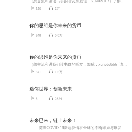
（想交流和进读书群的听友加威信，616069107）了解更多、更系统化，更有价值的内容。我们要影响一亿人读书，帮助10万个家庭实现财务自由和身心健康没钱、没背景、没学历，统统没关系！只要有梦想，愿意建网络，就可以带着你的朋友们一同致富！ 沃伦-巴菲特...
320
1万
你的思维是你未来的货币
248
5.8万
你的思维是你未来的货币
（想交流和进我们读书群的听友，加威：xun568666 请注明是通过什么途径了解到的播音）真正的财务自由是什么？财务自由，就是当你不工作的时候，也不必为金钱发愁，因为你有其他渠道的现金收入。当工作不再是获得金钱的唯一手段时，你便自由了。可以有足...
341
1.5万
迷你世界：创新未来
3
2824
未来已来，链上未来！
随着COVID-19新冠疫情在全球的不断肆虐与爆发，以“大数据、云计算、物联网、区块链、5G、AI人工智能”等新一代智能技术将进一步快速推动各行业、各领域的信息化水平及数据的融通，整个社会的数据总量必将呈指数级增长，这一变化在大力提升社...