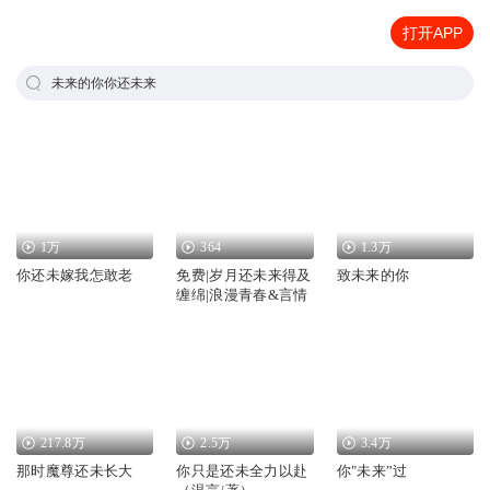
打开APP
未来的你你还未来
1万
364
1.3万
你还未嫁我怎敢老
免费|岁月还未来得及
致未来的你
缠绵|浪漫青春&言情
217.8万
2.5万
3.4万
那时魔尊还未长大
你只是还未全力以赴
你"未来”过