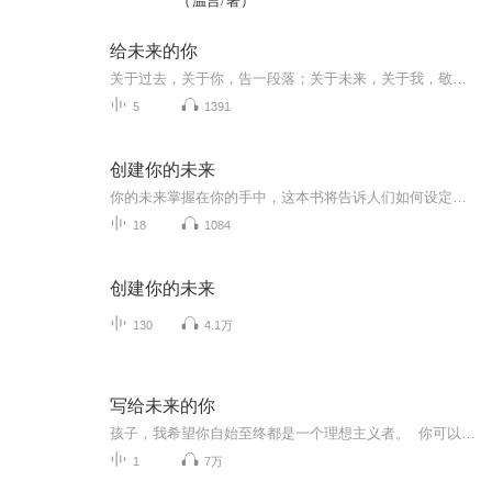
（温言/著）
给未来的你
关于过去，关于你，告一段落；关于未来，关于我，敬请期待。
5
1391
创建你的未来
你的未来掌握在你的手中，这本书将告诉人们如何设定目标如何释放自己与生俱来的创造力，以及如何克服成功道路上的障碍，你将学会如何确定你所需要掌握的技能，如何获得工作和个人生活中重要人物的帮助与支持，崔西还展示了你如何把握自己，以及周围的环境...
18
1084
创建你的未来
130
4.1万
写给未来的你
孩子，我希望你自始至终都是一个理想主义者。 你可以是农民，可以是工程师，可以是演员，可以是流浪汉，但你必须是个理想主义者。 童年，我们讲英雄故事给你听，并不是一定要你成为英雄，而是希望你具有纯正的品格。 少年，我们让你接触诗歌、绘画、...
1
7万