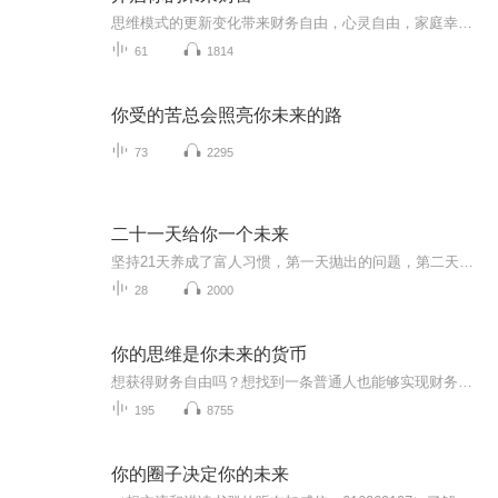
思维模式的更新变化带来财务自由，心灵自由，家庭幸福，身心健康！成长是复利的，能力是可以训练的。专注成长的人，离成功就只是时间问题。加威信616069107，了解更多、更系统化，更有价值的内容。 我们的使命是要影响一亿人读书，帮助10万个家庭实现财富...
61
1814
你受的苦总会照亮你未来的路
73
2295
二十一天给你一个未来
坚持21天养成了富人习惯，第一天抛出的问题，第二天给你解答，环环相扣，从演说的技能，主播的技能，财商的技能，心灵成长的技能。重点是教会你解决问题的思维和路径。第一板块演说，突破家人的潜意识，你就是一切的化身。激发梦想。第二板块主播，主播路...
28
2000
你的思维是你未来的货币
想获得财务自由吗？想找到一条普通人也能够实现财务自由的路吗？听一听这张专辑，一定会给你有启发的！（想交流和进我读书群的听友可加威信，haoren131490）。真正的财务自由是什么？财务自由，就是当你不工作的时候，也不必为金钱发愁，因为你有其他渠道...
195
8755
你的圈子决定你的未来