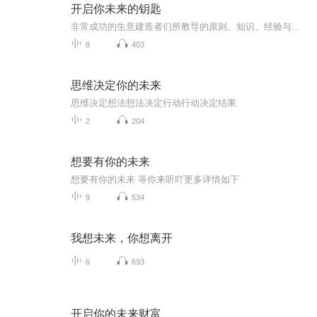
开启你未来的钥匙
非常成功的生意建造者们所教导的原则、知识、经验与智慧，帮助你建立一个更加美好的未来。我们的目标是用尽可能多的方法，帮助你们在你的独立生意中发展和前进。 --杰夫•耶格（InterNET公司总裁）赢得胜利的关键，是一个良好的系统。 --约翰•钱伯斯（Cisco公司 CEO）请思考以下这五个问题1、你对现在的生活满意吗？2、你想拥有时间和财务的自由吗？3、你现在的收入能让家人过得富足吗？4、你愿意通过努力和勤奋变得更好吗？5、你想60岁后不再工作依然有稳定的收入吗？
8
403
思维决定你的未来
思维决定想法想法决定行动行动决定结果
2
204
想要有你的未来
想要有你的未来 等你来听吖更多详情如下
9
534
我想未来，你想离开
6
693
开启你的未来财富