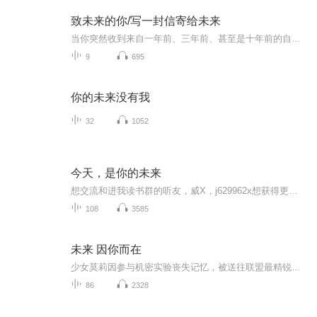
致未来的你/写一封信寄给未来
当你突然收到来自一年前、三年前、甚至是十年前的自己写的信会有什么样的感觉？当有话说不出来的时候，不妨写下来，寄给未来、寄给自己！
9
695
你的未来没有我
32
1052
今天，是你的未来
想交流和进我读书群的听友，威X，j629962x想获得更多的智慧，拥有富人思维，成功思维吗？快来和我们一起交流和探讨吧！！智慧是分辨差异的能力智慧是解决问题的能力智慧是运用知识的能力智慧是正确选择的能力智慧是克服恐惧的关键智慧是制造财富的工场我们...
108
3585
未来 因你而在
少女莫莉因参与机密实验丧失记忆，被送往联盟最精锐的战队服役，却遭指挥官贝寒屡屡为难。战争爆发，莫莉被改造人劫走，幸得神秘特工营救，回到联盟的莫莉一心要找到恩人，不想却发现了贝寒的秘密……携带原始基因的失忆少女，具有双重身份的高冷指挥官，...
86
2328