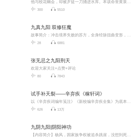
他与校花幽会，却被歹徒一刀捅进水库。本该命丧黄泉的林风，却在濒死之际，迎来五千年蛤蟆妖的灵力附体！更惊人的是，他的体质竟是万年难遇的“九阳炎体”！！
300
5510
九真九阳 双修狂魔
故事简介：冲击境界失败的苏方，全身经脉扭曲变形，沦为废人，永远无法再修行，却意外得到一面神奇的古镜，而在古镜的深处，他遇到一个来自神秘世界的强大存在，开始走上逆天双修之路。 修肉身，逆天改命！ 摸天门，誓为修士！ 看少年万里寻父，一步步在万...
28
6881
张无忌之九阳刑天
欢迎大家关注+点赞+评论
80
7843
试手补天裂——辛弃疾《稼轩词》
以《辛弃疾词编年笺注》《新校编辛弃疾全集》为底本，按照创作的编年顺序，对辛弃疾诗词文章进行全面诵读。被后世誉为“词中之龙”的辛弃疾，一生都是传奇。20岁时，他支身连追敌军三天，抢回大印；更曾只带着50骑兵，深入敌营活捉叛徒，一夜千里将他押回...
626
13万
九阴九阳|阴阳神功
【内容简介】杨风，因家族争权被追杀跳崖，没想到死而重生，并获得了先祖的传承，经脉被强大的内力改造，继续修炼古武绝学九阴九阳神功后，杨风决定逆天改命。一个本应生活在最底层的私生子，他将如何成为一代天神，成就了一段传奇神话。【主播/作者简介】...