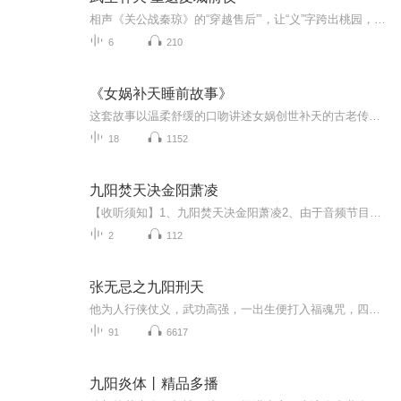
相声《关公战秦琼》的“穿越售后”’，让“义”字跨出桃园，在隋唐的烽火里重新拓印。所以，请别急着找历史老师告状—这里不背书，只负责把“不可能”写成“可能”，荆州夜失踪，隋唐日初现。雷是导火索，玉米秆是路标，而我关羽，是被命运一脚踹进未知篇...
6
210
《女娲补天睡前故事》
这套故事以温柔舒缓的口吻讲述女娲创世补天的古老传说，描绘出祥和美好的远古世间百态，情节简单治愈，画面充满童趣，既能让孩子领略中华传统神话魅力，又能安稳陪伴孩童轻松进入甜美梦乡。
18
1152
九阳焚天决金阳萧凌
【收听须知】1、九阳焚天决金阳萧凌2、由于音频节目更新的比较慢，如想快速阅读小说文字版的全部章节，请在微信中搜索公/众/号【毛毛虫文学】，关注后，并在公/众/号中回复：【1094】，便可快速阅读小说文字版全集。（注意：需要在公/众/号中回复才有效哦）
2
112
张无忌之九阳刑天
他为人行侠仗义，武功高强，一出生便打入福魂咒，四大盖世武功融合一体。
91
6617
九阳炎体丨精品多播