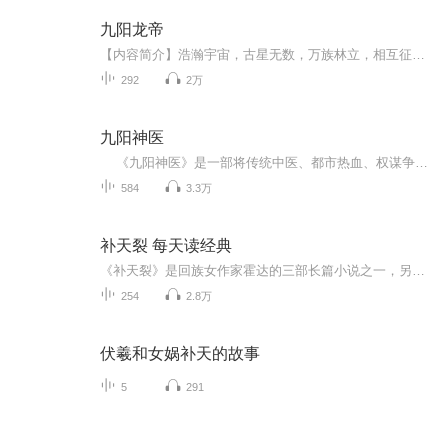
九阳龙帝
【内容简介】浩瀚宇宙，古星无数，万族林立，相互征伐。最强兵王穿越玉虚古星，为了生存，对决各宗天才，征战宇宙八荒。军魂热血，燃爆修真世界！无敌战力，打爆诸天古星！【作者/主播】作者：如狼似虎，网络小说作家。主播：小强哈哈工作室【购买须知】1...
292
2万
九阳神医
《九阳神医》是一部将传统中医、都市热血、权谋争斗与青春成长融为一体的长篇爽文。以“鬼佛”唯一真传弟子孙九霄下山行医为起点，铺开一幅“以医入道、以武破局”的壮阔画卷：既写针尖上的生死，也写豪门间的纵横；既写失传千年的九阳神针、鬼影十...
584
3.3万
补天裂 每天读经典
《补天裂》是回族女作家霍达的三部长篇小说之一，另两篇为《穆斯林的葬礼》、《未穿的红嫁衣》。 《补天裂》出版之际，正值香港回归祖国、十二亿人民“炼石补天”之时，国人捧读此书，蓦然回首上个世纪惨不忍睹的历史，更有其震撼人心的现实意义。即使现在来看，其直指人心、令人内心战栗的艺术感染力仍然具有强大的力量。故事发生在上个世纪末，中华民族灾难深重的年代。大清国甲午战败，列强瓜分中国之势已成，公元1898年，英国殖民主义者乘机胁迫软弱无能的清政府签订了《展拓香港界址专条》，这是继1842年的《南京条约》、1860年的《北京条约》之后，中、英两国在香港问题上签订的第三个不平等条约，从而完成了英占香港、九龙、“新界”的“三部曲”，中国在香港地区完全丧失主权，中华民族蒙受了长达一个半世纪的奇耻大辱。本书正面展现了“香港拓界”那一页惨痛的历史，通过京师举人易君恕在戊戌变法失败后亡命香港的坎坷人生经历，以及与“新界”爱国志士联合十万乡民奋起抗英保土而惨遭血腥镇压的悲壮义举，谱写了一曲中华民族抵御外侮、宁死不屈的慷慨悲歌。1984年中、英两国发表关于香港问题的《联合声明》，中国政府向全世界庄严宣布，定于1997年7月1日恢复对香港行使主权，百年国耻，一朝雪洗。作家霍达以“待从头收拾旧山河”的激情投入了本书的创作，并远赴香港深入生活，搜集素材，查阅历史资料数千万字，采访各界人士数百人次，反复实地踏勘历史遗迹，在充分尊重历史真实的基础上，运用多种艺术手段，潜心结构，历时“二载，完成了这部呕心沥血之作。作家以浓烈的爱国激情，真实、生动、形象的笔墨，着力塑造了易君恕、邓伯雄、邓菁士等爱国志士的英雄群像，对英国牧师林若翰、清朝总理衙门大臣李鸿章、两广一总督谭钟麟、港督卜力、辅政司骆克、警察司梅轩利等各色人物的刻画亦各有独到之处。
254
2.8万
伏羲和女娲补天的故事
5
291