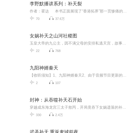
李野默播讲系列：补天裂
作者：霍达 本书正面展现了“香港拓界”那一页惨痛的历史，通过京师举人易君恕在戊戌变法失败后亡命香港的坎坷人生经历，以及与“新界”爱国志士联合十万乡民奋起抗英保土而惨遭镇压的悲壮义举，蓦然回首上个世纪惨不忍睹的历史，更有其震撼人心的现...
70
37.6万
女娲补天之山河社稷图
玉皇大帝的九公主，因不满父母的安排私逃天宫，故事由此而展开。
22
768
九阳神婿秦天
【收听须知】1、九阳神婿秦天2、由于音频节目更新的比较慢，如想快速阅读小说文字版的全部章节，请在微信中搜索公/众/号【黑葡萄文学】，关注后，并在公/众/号中回复：【953】，便可快速阅读小说文字版全集。（注意：需要在公/众/号中回复才有效哦）
2
107
封神：从吞噬补天石开始
穿越成东海龙宫三太子敖丙，开局竟吞下女娲遗落的补天石！从此，他身负人道龙气，炼混沌真身，走上了吞噬万灵、逆改天命的封神之路。四大灵猴？吞之可化混沌血脉！阐教金仙？斩之可夺大道气运！封神榜上无名？那便亲手重写神位！在这场席卷三界的浩劫之中...
330
2.4万
武圣补天 重返麦城前夜