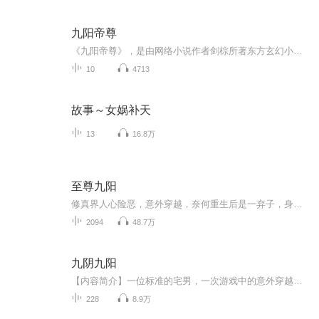
九阳帝尊
《九阳帝尊》，是由网络小说作者剑棕所著东方玄幻小说，于2014年2月起在创世中文网首发。 [1]作品主要讲述了少年楚晨在采药时意外失足，结果得到了一头金翅大鹏的分身，它可以进入毒雾弥漫的仙山，这无数神魔殒落的仙山，也就成了楚晨踏上九阳帝尊之路的“...
10
4713
故事～女娲补天
13
16.8万
至尊九阳
修真界人心险恶，意外穿越，奈何重生后是一弃子，身世惨淡，幸偶遇后羿射日神弓，收服九阳炉，踏平人界八方门派，重回修真界，在刀光剑影尔虞我诈中走上巅峰，任你仙道茫茫，步步艰辛，一颗丹心逆流直上，一切妖魔尽在我碾压之中，青云直上······
2094
48.7万
九阴九阳
【内容简介】一位标准的宅男，一次游戏中的意外穿越，居然到了一个以武为尊的仙侠世界，没有实力的他将会如何在这吃人不吐骨头的世界生存，前身留下的法宝又将怎样帮助他升级打怪，还有一个不知道什么的神奇小东西陪他一起成长，到底会发生怎样的故事让他...
228
8.9万