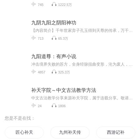
745
1222.5万
九阴九阳之阴阳神功
【内容简介】千年世家弃子孔玉得到天尊的传承，万千功法集于一身，以五行均衡之体演化天地阴阳，以巫族血脉修炼九转玄功。因至爱身死，为寻复活之法造下无边杀戮。孔玉以古武只手破天，以祖巫神通破灭宇宙洪荒，与天道圣人周旋，聚集天地五方旗，终成混元...
713
65.3万
九阳道尊：有声小说
冲击境界失败的苏方，全身经脉扭曲变形，沦为废人，永远无法再修行，却意外得到一面神奇的古镜，而在古镜的深处，他遇到一个来自神秘世界的强大存在，开始走上逆天双修之路。 修肉身，逆天改命！ 摸天门，誓为修士！ 看少年万里寻父，一步步在万千天才之中...
4857
325.3万
补天字院～中文古法教学方法
中文古法教学分享来源补天字院，属于连载分享。敬请关注：了解更多古今中外认字教学及中文古法教学的相关资讯！（包括：胎教认字法、小小婴幼儿认字法、童蒙认字法、小学生认字法、及成年人快速提高汉字水准之法、等等），于此处跟大家分享。流通各种字卡...
24
1806
您是不是在找：
匠心补天
九州补天传
西游记补