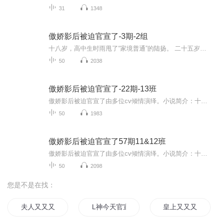
31
1348
傲娇影后被迫官宣了-3期-2组
十八岁，高中生时雨甩了“家境普通”的陆扬。 二十五岁，影后时雨结识了“娱乐圈新人”陆扬。 二十六岁，时雨是首富女儿的身份曝光，她又多了一个新的身份——“陆扬的金主爸爸”。 二十六岁半，“金主爸爸”被人吃干抹净并扯证了...... 圈内热门词条：心...
50
2038
傲娇影后被迫官宣了-22期-13班
傲娇影后被迫官宣了由多位cv倾情演绎。小说简介：十八岁，高中生时雨甩了“家境普通”的陆扬。 二十五岁，影后时雨结识了“娱乐圈新人”陆扬。 二十六岁，时雨是首富女儿的身份曝光，她又多了一个新的身份——“陆扬的金主爸爸”。 二十六岁半，“金主爸爸...
50
1983
傲娇影后被迫官宣了57期11&12班
傲娇影后被迫官宣了由多位cv倾情演绎。小说简介：十八岁，高中生时雨甩了“家境普通”的陆扬。 二十五岁，影后时雨结识了“娱乐圈新人”陆扬。 二十六岁，时雨是首富女儿的身份曝光，她又多了一个新的身份——“陆扬的金主爸爸”。 二十六岁半，“金主爸爸...
50
2098
您是不是在找：
夫人又又又官宣了
L神今天官宣了吗
皇上又又又宣我了