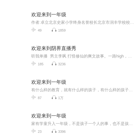
欢迎来到一年级
作者:卓立北京史家小学终身名誉校长北京市润丰学校校长50余年一线小学教育生涯的儿童教育专家北京市杰出校长北京教育功勋人物他提出“和谐教育”的大教育观他提出教育的目标:一切为了孩子，一切为了明天他提出办学的愿景:让家长放心的把孩子和孩子的未来托...
49
1859
欢迎来到阴界直播秀
听我单播 男主李飒 打怪修仙的爽文故事。一路high，一路破，一路杀！有品位的你，不该错过哟！作者：雨馨演播：（是个苦逼的）土人有何不满，冲我来！评论区，亮剑！拔完刀抽完刀，记得点个赞订个阅！五星好评啥的，我是不介意哒！（制作实属不易，且听...
185
3236
欢迎来到一年级
有什么样的教育，就有什么样的孩子，有什么样的孩子，就有什么样的未来，教育不仅关系到孩子的未来、家庭的未来，更关系到国家的未来、世界的未来。《欢迎来到一年级：幼小衔接家长手册》作者：卓立，这本书就很好地提供了学校和家庭如何紧密配合搞好进入...
87
1万
欢迎来到一年级
家有学童升入一年级，不是孩子一个人的事，也不是孩子一个人的成长里程碑。我们都不是天生就会当父母的，很多时候，爸爸也是第一次当爸爸，妈妈也是第一次当妈妈。孩子需要学习成长，我们也需要在孩子成长的路上，一次又一次地挑战自己。在孩子长大的每一个阶段，父母面临的课题都不同。
23
3396