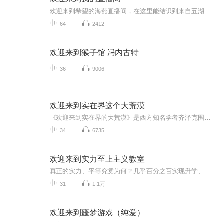
欢迎来到希望的海燕直播间，在这里能结识到来自五湖四海、各行各业的朋友们，我非常高兴�，同时也非常感谢朋友们在百忙之中来光顾我的直播间，在这里我们可以互相交流、探讨，让我们共同期待每一次的直播间相遇吧！
64
2412
欢迎来到猴子馆 冯内古特
36
9006
欢迎来到实在界这个大荒漠
《欢迎来到实在界的大荒漠》是西方知名学者齐泽克围绕“9·11”事件而引发的全方位反思，是其近年的代表作。哲学不仅是精神求索的工具，也是解剖现实的利器。齐泽克惯于将高深的哲学同琐碎的日常生活紧密结合，以哲学透彻分析生活，用寻常生活丰富哲学。“...
34
6735
欢迎来到实力至上主义教室
真正的实力、平等究竟为何？几乎百分之百实现升学、就业目标的全国首屈一指的名校──高度育成高中。这间简直如同乐园般的学校，真面目却是唯有优秀者才能享受优待的实力至上主义学校！绫小路清隆被分配到最底层的D班，在那里，他遇见了成绩优异个性却超难...
31
1.1万
欢迎来到噩梦游戏（纯爱）