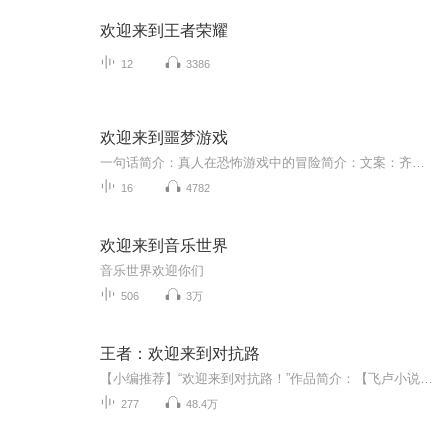
欢迎来到王者荣耀
12
3386
欢迎来到噩梦游戏
一句话简介：真人在恐怖游戏中的冒险简介：文案：齐乐人在通关《噩梦游戏》打出第一个BE结局的时候不幸电脑黑屏。坐公交去修电脑的路上，公交车与一辆突如其来的卡车相撞，受伤的乘客们被送往医院。醒来的时候，齐乐人发现，自己躺在空荡荡的输液大厅中，偌大的医院里空无一人……
16
4782
欢迎来到音乐世界
音乐世界欢迎你们
506
3万
王者：欢迎来到对抗路
【小编推荐】“欢迎来到对抗路！”作品简介：【飞卢小说网独家签约作品】林昊激活边路战神系统，获得神级手速，神级意识，神级游戏理解。从此，林昊逐渐在王者圈之内，展露头角，最终成为所有对抗路的梦魇。夫赖：“这个林昊的就强的离谱，我的老夫子就够...
277
48.4万