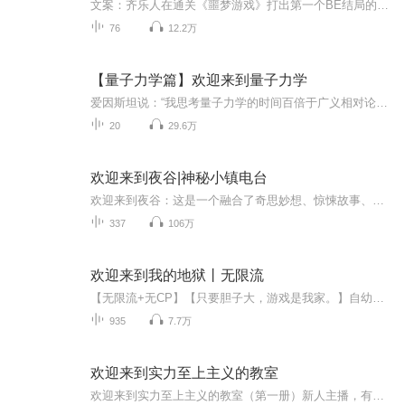
文案：齐乐人在通关《噩梦游戏》打出第一个BE结局的时候不幸电脑黑屏。坐公交去修电脑的路上，公交车与一辆突如其来的卡车相撞，受伤的乘客们被送往医院。醒来的时候，齐乐人发现，自己躺在空荡荡的输液大厅中，偌大的医院里空无一人……
76
12.2万
【量子力学篇】欢迎来到量子力学
爱因斯坦说：“我思考量子力学的时间百倍于广义相对论，但依然不明白。”量子力学奠基人之一玻尔说：“如果谁不为量子力学感到困惑，他就还没理解它。”天才物理学家费曼则说的更加直接：“世上没人能真正理解量子力学。”而我想说的是，正是因为量子力学...
20
29.6万
欢迎来到夜谷|神秘小镇电台
欢迎来到夜谷：这是一个融合了奇思妙想、惊悚故事、独立音乐的新怪谈节目这是一个极具特色的神奇世界，要理解它可能需要花一点时间《欢迎来到夜谷（Welcome to Night Vale/WTNV）》是每月两档（1号和15号）的播客节目，以沙漠小城“夜谷”的社区资讯作为播...
337
106万
欢迎来到我的地狱丨无限流
【无限流+无CP】【只要胆子大，游戏是我家。】自幼倒霉的银苏被拉进无限生存游戏后，被困在第一个副本，要死要活无限轮回无数次，终于回到正常游戏进程。终于不用面对同一批怪物的银苏泪流满面，决定好好和怪物们交朋友，再也不打他们了。众人看着随手捏爆...
935
7.7万
欢迎来到实力至上主义的教室
欢迎来到实力至上主义的教室（第一册）新人主播，有什么意见尽管提，尽可能让你满意ovo努力日更希望你们喜欢 几乎百分之百实现升学与就业的全国首屈一指的名校──高度育成高中。这间学校使用了最先进的设备，而且每个月还会给予学生价值10万日元的点数，也允许自由选择发型和携带私人物品。简直就是一个乐园般的学校。 然而其真面目却是—— 唯有优秀者才能享受优待的实力至上主义学校。因为某些理由而在入学考试中故意放水后，主人公·绫小路清隆被分...