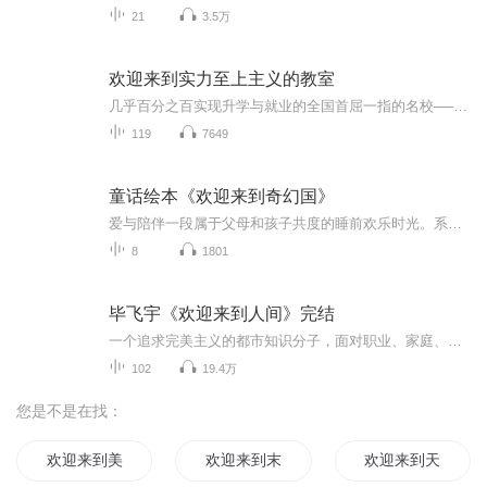
21
3.5万
欢迎来到实力至上主义的教室
几乎百分之百实现升学与就业的全国首屈一指的名校──高度育成高中。这间学校使用了最先进的设备，而且每个月还会给予学生价值10万日元的点数，也允许自由选择发型和携带私人物品。简直就是一个乐园般的学校。然而其真面目却是——唯有优秀者才能享受优待...
119
7649
童话绘本《欢迎来到奇幻国》
爱与陪伴一段属于父母和孩子共度的睡前欢乐时光。系列包含：《冰雪男孩》，《戴星星的鳄鱼》，《没有书的图书馆》，《小不点和三个丑八怪》，《晚安，骑士》，《三个愿望》，《轻轻逃跑啦》，《会飞的挖土机》。
8
1801
毕飞宇《欢迎来到人间》完结
一个追求完美主义的都市知识分子，面对职业、家庭、情感的多重困境，他的精神世界如何崩解与重塑。请听茅盾文学奖获得者毕飞宇最新长篇小说《欢迎来到人间》。【温馨提示】这不是一部快乐的小说，但坚持读完，会让我们获得深入的思考和启迪：当下，我们如...
102
19.4万
您是不是在找：
欢迎来到美少女游戏的世界
欢迎来到末日地球
欢迎来到天堂