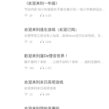
《欢迎来到一年级》
节目内容:幼小衔接家长手册主播介绍:一线小学教师适合人群:有幼儿园和一年级的宝贝的家长以及小学老师你将收获:更好的亲子关系，快速适应小学生活，成为拥有良好习惯和较强适应能力的孩子
26
3.3万
欢迎来到逃生游戏（欢迎订阅）
在楚寄君之前没有人知道，副本boss也可以杀死的。文案：所有玩家们都知道，他们的任务是逃离副本，离开那扇门就能活下去。直到有一天，有人在副本里看到了一个年轻女孩，瘦弱，苍白，时不时咳嗽，像风中细柳。倒计时结束大门打开，所有人疯狂的朝着门逃跑...
22
1136
歡迎來到蓮De聲音世界！
睡不着吗？来听……心情不好吗？来听……感到无聊吗？来听……有孤独感吗？来听……想念吗？来听……每一秒陪伴 都是愛.謝謝你來，聽你聽我.
392
1.4万
欢迎来到末日高塔游戏
欢迎来到末日高塔游戏
13
430
欢迎来到我的直播间