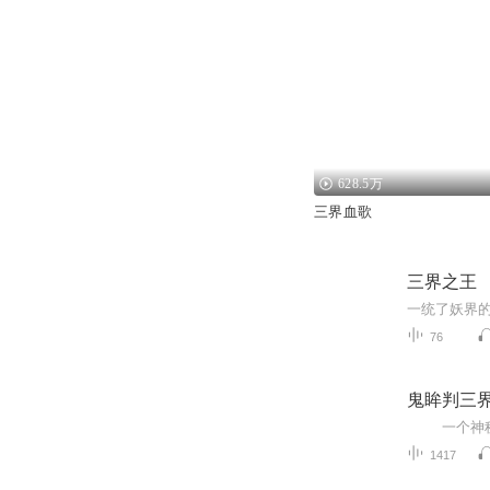
628.5万
三界血歌
三界之王
76
鬼眸判三
1417