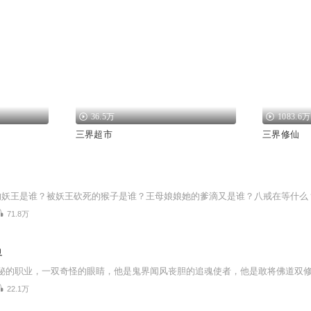
36.5万
1083.6万
三界超市
三界修仙
71.8万
界
22.1万