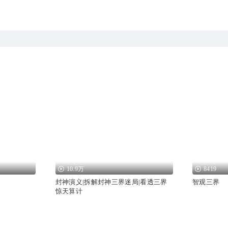
10.9万
8419
封神演义|拆解封神三界迷局|看透三界
智观三界
惊天算计