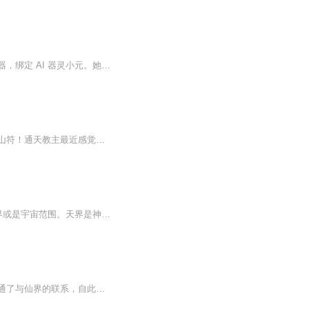
现代社畜云曦下班途中突遭异象，携智能手表穿越至修真界震天城，手表竟升级为仙体契约器，绑定 AI 器灵小元。她身负传说级元初仙体，却被修真界常规检测误判为伪废灵根，意外获得青云宗入门试炼机会。初入宗门，她以现代心智扛住问心幻境，凭器灵辅助精通...
普通人，偶得三界系统！李白吟诗想喝酒？好办！飞天茅台走起！任务奖励，龙泉匕首、靠山符！通天教主最近感觉很烦？有点难搞哦？什么？送我八九玄功？！那……肥宅快乐水配华子。什么？！杨贵妃要送我原…
这三界我说了算！三界，是指道家所说的“三界”，一般是指天、地、人三界，指的是整个世界或是宇宙范围。天界是神仙和圣人所在的天堂或天庭，是俗人所无法高攀的神圣世界；人界也称人间、阳间，即指现实的宇宙，多指地球；地界，也称阴间。其实道教三界也...
【内容简介】穷困潦倒的陈宇受尽冷眼，正当失去工作人生挫败之时，意外在手机淘宝上打通了与仙界的联系，自此成为在人间的发货商，与仙人买卖！以物易物！从此开始外挂人生！用太上老君仙丹救人，用火眼金睛偷看美女，学习吕洞宾醉拳收拾歹徒……这还不止...