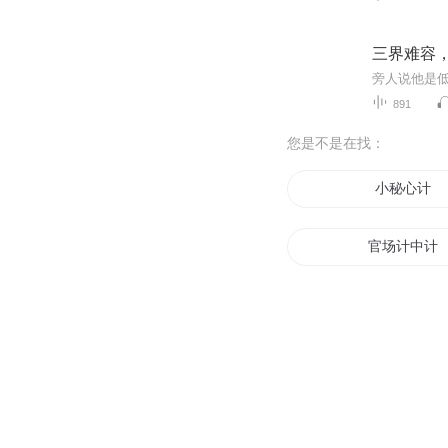
三界难容，
891
您是不是在找：
小秘心计
官场计中计
人皇成长计
空间计时
被算计了得