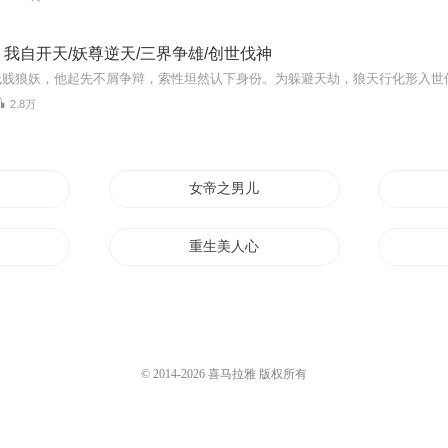
我自开天/妖尊逆天/三界争雄/创世伐神
2.8万
女帝之男儿心计
重生美人心计
划
皇帝成长计
爱你不计年月
© 2014-
2026
喜马拉雅 版权所有
西游
宫心计第一皇后