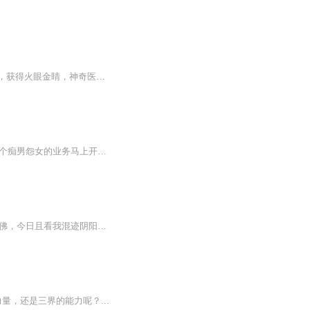
李强本是个平凡的高中生，莫名其妙获得了天庭打工系统，他帮助天庭的各路神仙完成任务，获得火眼金睛，神奇医术，仙家道法，从此无所不能！曾经，他只是个靠打工赚钱的可怜学生，此后，他却是独一无二的，天庭打工皇帝！风云再起。
背负一身债务的赵逸群误入三界红包群...... 哎呀，月老别戳我了，行行行，给你保证的一百个痴男怨女的业务马上开展， 哎哟，张道长，别给我塞红包啦， 龙虎山那群人都快把我供起来了 各位大佬别抖我窗口啦，一个一个来，一个一个来 被各路神仙青睐的赵逸群...
【强烈推荐】2017最火都市小说，数亿读者亲证！【内容简介】古有地藏王地狱不空誓不成佛，今日且看我混迹阴阳两界，一路通吃做个逍遥人间小散仙！等等，先天基础薄弱怎么办？不怕！渡恶灵修百万功德筑仙骨；再等等！修真无敌太无聊怎么办？这简单！携二三...
，还是三界的能力呢？...