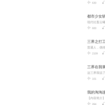
630
都市少女
600
三界之打
2109
三界在我
101
我的淘淘连
264