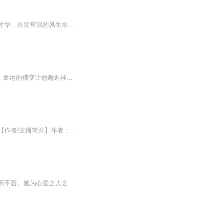
【内容简介】现代女律师，不满现实生活，穿越到一个陌生的世界，成为一个公主。她施展才华，在皇宫混的风生水起。本以为这是一个宫斗人生，意外的是，这是个修真人生。进入修真界后，陆遥使出浑身解数，种田炼药，目标很清晰，一定要成为修真富豪。看陆遥...
日更5集，不定期爆更！订阅可以收到更新提醒哦~ 【内容简介】 陈君泽，一介穷酸大学生，命运的骤变让他邂逅神仙微信群。意外获得神秘符箓与丹药，修仙之旅就此开启。在凡尘与仙界的碰撞中，他既要守护自身立足之地，又需抵御凡尘诱惑。修炼路上，他智勇双...
【内容简介】道前三叩首，唯愿长生不朽！封神已过，西游已逝，数风流人物，还看今朝！【作者/主播简介】作者：八景宫灯，网络小说作家。主播：千烨文【购买须知】1、部分集数可免费试听，具体以专辑播放页为准。2、版权归原作者所有，严禁翻录成任何形式，...
【内容简介】她曾是妖，是人，是魔；但最后非妖，非人，非魔，游离于三界之外，为三界所不容。她为心爱之人舍妖灵成人，甘愿为妾，但最终却被丈夫抛弃，被正妻逼的坠入百鬼潭，忍受焚心蚀骨之痛。十年沉睡，芳眸重启，已物是人非，她忘却一切，成为魔族少...