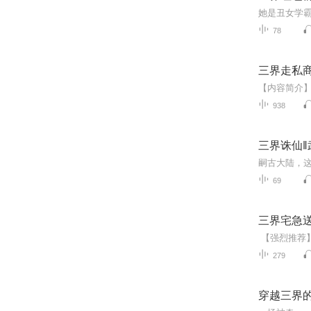
78
三界走私商
938
三界诛仙
69
三界宅急
279
穿越三界