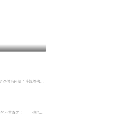
一统了妖界的妖王是谁？被妖王砍死的猴子是谁？王母娘娘她的爹滴又是谁？八戒在等什么？沙僧为何躲了斗战胜佛几百年？杨老二又猜对了什么？唐僧为何如此的淡定？跟着猴子出来的小哥又是谁？最后谁一统了三界
一个神秘的职业，一双奇怪的眼睛，他是鬼界闻风丧胆的追魂使者，他是敢将佛道双修的不世奇才！ 他也想做个普通人，他也想拥有平凡的爱情，可惜上天注定，他犯天煞孤星，难道只能这样孤独一生？鬼捕出世，诸神避让！