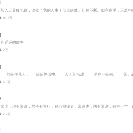
群
91.4万
局
仙和逗逼的故事
2万
局
5.9万
貌
2.2万
群