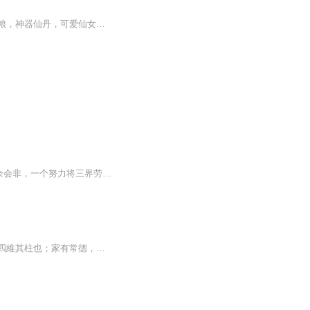
【内容简介】加入三界红包群，改变了我的人生！仙鬼妖魔，红包不断。如意猴毛，天庭狗粮，神器仙丹，可爱仙女……全都要！【作者/主播简介】作者：唐朝，网络小说作家。主播：多为，声音的传达者。从事主持行业10年的光景！播讲风格风趣幽默演播作品《三界...
坟头开民宿， 前院住凡人， 后院关仙神。 人间苦辣甜， 尽在一院间。 我，余会非，一个努力将三界劳改局打造成女仙聊天俱乐部的男人…… 黄粱出品，搞笑为主。
聖人慈語天有常度，地有常形，君子有常行，良心戒律者，常道也；國有常法，雖危不亡，四維其柱也；家有常德，雖困不窮，勤儉其本也；士有常行，雖艱不敗，道德其資也；非學無以治身，非禮無以輔德。是以：父母有疾，知其不可治，焉有不下藥治理，孝子也；...