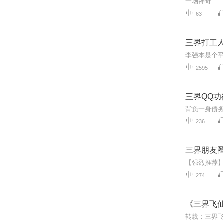
一场神奇
63
三界打工
2595
三界QQ功
236
三界朋友
274
《三界飞
转载：三界