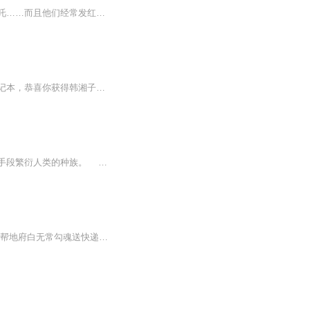
她是丑女学霸，一次意外加入一个红包群，群里的人都很奇葩，什么太上老君，孙悟空，哪吒……而且他们经常发红包，但是里面不是钱，而是法宝噢！！！！
【内容简介】高中生陆平，手机变异，微信竟然可以连接三界。恭喜你获得扫把星的霉运笔记本，恭喜你获得韩湘子的音乐秘籍，恭喜你获得牛头的捉鬼神符，恭喜你获得太阳神阿波罗的美男子手镯。变成了高富帅，陆平的生活彻底改变，有嫦娥姐姐求他美容，有牡丹...
嗣古大陆，这里凝聚着现代人类文化的陆地，传承古代仙法，并在其基础上用高科技的技术手段繁衍人类的种族。 只不过，在普通人之上，却也有着特殊的存在，那就是仙！ 现代人类忙碌与工作与生活，早已经将上古传认的仙法秘术给忘却，但世界划分三...
【强烈推荐】《三界宅急送》用都市周氏无厘头搞笑风格，以三界乱穿，替孙悟空送情书，帮地府白无常勾魂送快递，在武侠世界建立快递据点等无厘头搞笑情节，讲述一个平凡的快递小哥绝不平凡的神奇经历……【内容简介】替大圣爷给观音菩萨送过一个故事陪着...