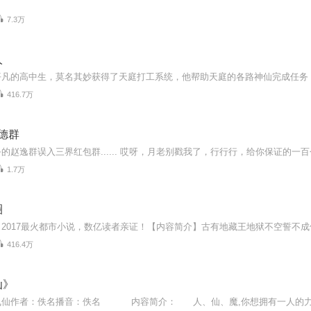
7.3万
人
416.7万
德群
1.7万
圈
416.4万
仙》
飞仙作者：佚名播音：佚名 内容简介： 人、仙、魔,你想拥有一人的力量