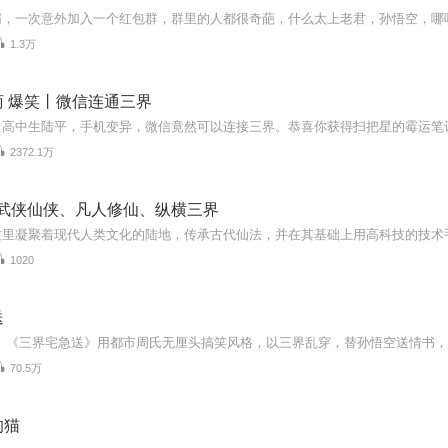
1.3万
 爆笑丨微信连通三界
2372.1万
‖武侠仙侠、凡人修仙、纵横三界
1020
送
70.5万
的猫