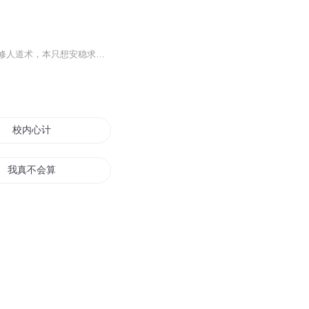
旁人说他是低贱狼妖，他起先不屑争辩，索性坦然认下身份。为躲避天劫，狼天行化形入世修人道术，本只想安稳求生，不料沦为三界主神肆意摆布的棋子。不甘困于神明棋局，放不下身陷险境的挚爱，他决意挣脱宿命枷锁。既然三界规则由神划定、无处容身，那他便...
校内心计
我真不会算计
色计是空
山海计划
女帝心计