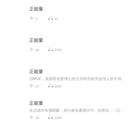
正能量
3
14
正能量
59
2704
正能量
1995年，美国霍金斯博士经过20年的研究发现人的不同意识层次对应不同能量指数。我们要提升自己的能量状态，让自己充满正能量。因为一切生命运动都是能量在振动，一切振动的能量在同一磁场中最终会共振同频，生命终极改变就是能量频率的改变。
13
1526
正能量
生活或许布满阴霾，前行难免遭遇坎坷，别害怕，《正能量》专辑为你而来。这里有激昂的励志篇章，有温暖的人生感悟，更有振奋人心的真实故事 。每一段朗诵都是能量的传递，每一句诉说都直击心灵。在疲惫时为你注入活力，于迷茫中为你指引方向。戴上耳机，让...
34
1359