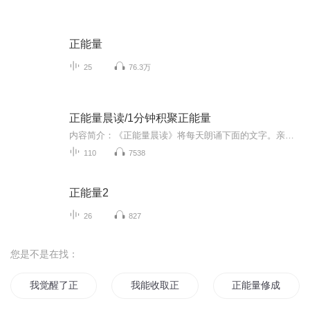
正能量
25
76.3万
正能量晨读/1分钟积聚正能量
内容简介：《正能量晨读》将每天朗诵下面的文字。亲，带着微笑，带着爱，带着真诚，每天跟我朗读下面这段文字，将会给你带来神奇的正能量，你的一切都将向好的方面转化！我很健康，我很快乐，我很幸福，我是圆满富足的，我是因，世界是果，我是这个世界上最智慧的人！我有资格拥有这个世界上最美好的一切！每天都有好事在我身上发生！我对一切的发生负100%的责任。我敞开自己，接受世界上所有的财富和幸运！我愿意改变，我愿意丢弃过去的信条！我是唯一，我喜欢我的声音，我希望用它来传递爱和温暖。对...
110
7538
正能量2
26
827
您是不是在找：
我觉醒了正能量
我能收取正能量
正能量修成奇遇记