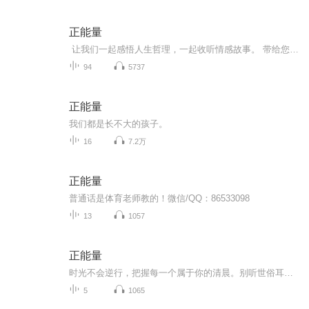
正能量
让我们一起感悟人生哲理，一起收听情感故事。 带给您积极，向上，健康，快乐！ 让心灵回归平静，让生活回归本真。
94
5737
正能量
我们都是长不大的孩子。
16
7.2万
正能量
普通话是体育老师教的！微信/QQ：86533098
13
1057
正能量
时光不会逆行，把握每一个属于你的清晨。别听世俗耳语，看自己的风景就好。只要知道自己去哪里，全世界都会为你让步，站在高山之巅，更能领略河流的奔腾。书籍信息：此专辑全部为个人撰写，希望志同道合的听友朋友们多多关注初蕾作品哦
5
1065