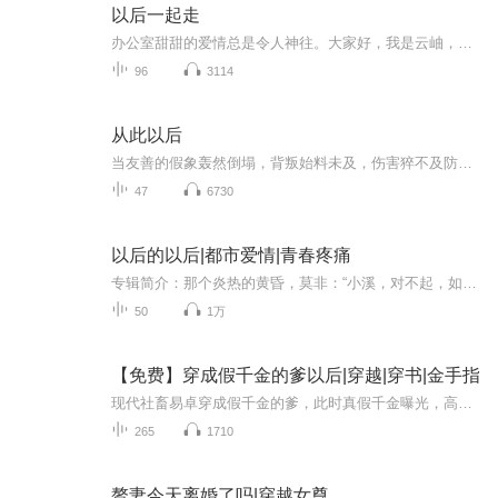
以后一起走
办公室甜甜的爱情总是令人神往。大家好，我是云岫，欢迎订阅。高冷总裁与坚韧下属从职场互助到甜蜜相守，高甜恋情，双强组合，共谱办公室恋曲。本书每天更新两集，欢迎听众朋友们在评论区留下宝贵意见，期待大家的到来哦！
96
3114
从此以后
当友善的假象轰然倒塌，背叛始料未及，伤害猝不及防。 学校教学楼着火了，滚滚浓烟染黑了夏日湛蓝的天空。格蕾丝跑到学校的时候，发现儿子亚当安然无恙地待在教学楼外，而女儿珍妮却还在教学楼里。格蕾丝冲进烈火熊熊的大楼，在浓烟和火舌中找到珍妮。拖着她下楼时，却被坍塌的重物压住…… 恢复知觉时已是在医院，格蕾丝发现自己和女儿的灵魂都能够自如行动，而身体都已是重伤。惊人的消息传来：八岁的亚当被指控是纵火者！可她俩都知道，这个优雅、善良的孩子绝不会做这种事。 格蕾丝不停奔走，终于发现了事件背后的惊天阴谋，但是没人能看得见她和珍妮，也听不见她们说话。此时，珍妮的生命迹象已岌岌可危……
47
6730
以后的以后|都市爱情|青春疼痛
专辑简介：那个炎热的黄昏，莫非：“小溪，对不起，如果真的有下辈子，我一定会好好爱你的。” 小溪：“即使真的有下辈子，你还是会爱上另外的别人，我不要了，别人的我不要。我也不要你的对不起，我要那些对不起有什么用？”作者：九仙月
50
1万
【免费】穿成假千金的爹以后|穿越|穿书|金手指
现代社畜易卓穿成假千金的爹，此时真假千金曝光，高家来接人。高玉琴趾高气昂离开，留下哑巴真千金易纤纤。易卓利用金手指了解家人信息，决心改变易家被打压的命运，开启守护女儿、逆袭之路。
265
1710
赘妻今天离婚了吗|穿越女尊