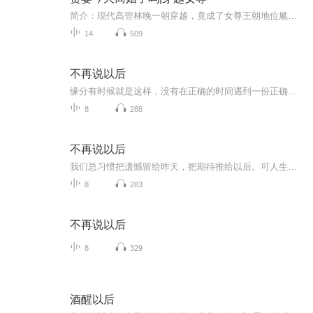
简介：现代高管林晚一朝穿越，竟成了女尊王朝地位尴尬的“赘妻”，被迫娶了那位病弱腹黑、心机深沉的世家公子苏沐辰。面对这视男子为附庸、规矩森严的世界，林晚只想明哲保身，攒够资本赶紧“离婚跑路”，实现躺平梦想。 谁知天不遂人愿，她竟意外激活“逆...
14
509
不再说以后
缘分有时候就是这样，没有在正确的时间遇到一份正确的缘分，只会以遗憾而告终，愿天下有情人皆成眷属
8
288
不再说以后
我们总习惯把遗憾留给昨天，把期待推给以后。可人生最珍贵的，从来不是遥不可及的将来，而是握在手心的此刻。 这里没有鸡汤，只有真实的故事、温柔的陪伴与清醒的治愈。陪你放下执念，接纳过往，好好爱自己，从此，不再说以后。
8
283
不再说以后
8
329
酒醒以后