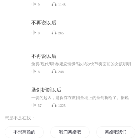
9
1148
不再说以后
8
265
不再说以后
免费/现代/职场/婚恋情缘/轻小说/快节奏面前的女孩明明看着很聪明的样子，为什么会执着于一个始终对自己前女友念念不忘的男人。一个外表看起来明媚开朗的人，内心里却住着一个矛盾又容易受伤的孩子。但怎么办呢，有些问题要自己看清，有些事情要自己看透。...
8
248
圣剑折断以后
一切的起因，是保存在教团圣坛上的圣剑折断了。据说，是因为有人拿祂开酒桶这柄圣剑象征着绝对的光明与正义，威慑着大陆上的所有邪祟。圣剑损毁，隐藏在阴暗角落里的邪恶蠢蠢欲动，黑暗与混乱初见端倪。值此大陆生死存亡之际，究竟该如何应对?祭司长当然是重新锻一把了，不然呢？杀一个酿酒师祭天吗？教团执行人攻传奇锻造师受。主攻文。受追攻，但攻宠受。部分背景设定借鉴DnD体系龙与地下城，SRD开放版权部分。一句话简介：到底是谁拿圣剑开酒桶?立意：身处黑暗，心向光明强强情有独钟异世大陆西幻
37
1323
您是不是在找：
不想离婚的王妃不是好王妃
我们离婚吧
离婚吧我们