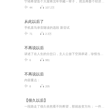
宁靖希望造个大屋将沈年华藏一辈子， 然后再娶个经济条件好的女子来帮助他事业， 将爱给沈年华，将婚姻给能够帮助他的女子， 他将沈年华比作了‘陈阿娇’， 却想不到，她居然真的是一个‘陈阿娇。
44
107.2万
从此以后了
手机喜马录音随读的选段 新尝试
71
2.3万
不再说以后
讲述了在人生的分岔口，主人公放下空洞承诺，珍惜当下的每一刻，用真心行动取代虚无言语，学会勇敢面对现实与情感的抉择。
6
981
不再说以后
内容重点：
8
205
【很久以后】
一段路走了很久依然看不到希望，那就改变方向； 一件事想了很久依然纠结于心，那就选择放下；一些人交了很久却感觉不到真诚，那就选择离开。一种活法，坚持了很久，依然感觉不到快乐，那就选择改变。放下过去，让心归零