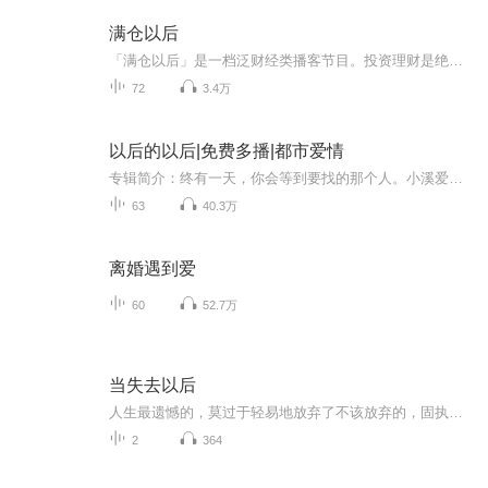
满仓以后
「满仓以后」是一档泛财经类播客节目。投资理财是绝大多数人，终其一生也绕不不开的问题。我们秉承“真投资、真感受、真分享”的理念，和你一起寻找答案！
72
3.4万
以后的以后|免费多播|都市爱情
专辑简介：终有一天，你会等到要找的那个人。小溪爱上了莫非，莫非却只把她当作别人的替代品。“你既然无心，我也该放手，何必痴痴傻傻纠缠不休。”五年艰难的疗伤，善良的小溪终于可以放下过去，并历经兜兜转转后，等来了那个愿意和她白首不相离的人—江...
63
40.3万
离婚遇到爱
60
52.7万
当失去以后
人生最遗憾的，莫过于轻易地放弃了不该放弃的，固执地坚持了不该坚持的。有些失去是注定的，有些缘分是永远不会有结果的，当你觉得幸福的时候，不管你看到什么样的风景，都是美丽的，就算孤独了也不会寂寞......
2
364