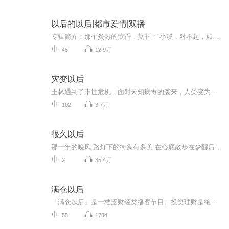
以后的以后|都市爱情|双播
专辑简介：那个炎热的黄昏，莫非：“小溪，对不起，如果真的有下辈子，我一定会好好爱你的。” 小溪：“即使真的有下辈子，你还是会爱上另外的别人，我不要了，别人的我不要。我也不要你的对不起，我要那些对不起有什么用？”作者：九仙月
45
12.9万
灾变以后
王林遇到了末世危机，面对未知病毒的袭来，人类变为丧尸，动物发生变异。王林与在末世中结识的伙伴一起生存成长，然而末世中的威胁并不只有丧尸和变异动物......
102
3.7万
很久以后
那一年的晚风 路灯下的街头有多美 在心底散步在梦醒后 我陪在你左右一直走 就以为 是尽头...
2
35.4万
满仓以后
「满仓以后」是一档泛财经类播客节目。投资理财是绝大多数人，终其一生也绕不不开的问题。我们秉承“真投资、真感受、真分享”的理念，和你一起寻找答案！
55
1784