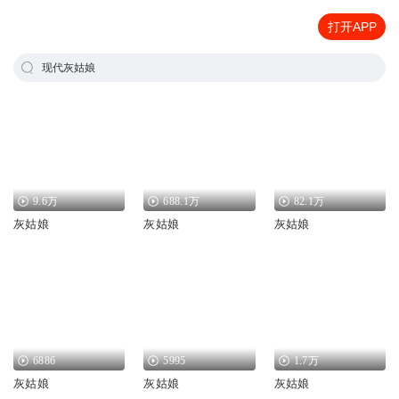
打开APP
现代灰姑娘
9.6万
688.1万
82.1万
灰姑娘
灰姑娘
灰姑娘
6886
5995
1.7万
灰姑娘
灰姑娘
灰姑娘