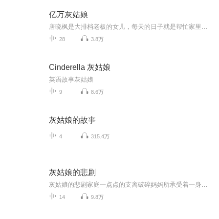
亿万灰姑娘
唐晓枫是大排档老板的女儿，每天的日子就是帮忙家里的生意，过着被油烟味围绕的辛苦生活，为了挣那么一点小钱而累死累活。而和她长着同一张脸的顾小萱则是顾氏集团的大小姐，锦衣玉食，养尊处优，和她的生活截然不同。某天因为一场车祸，一个飞上枝头的机...
28
3.8万
Cinderella 灰姑娘
英语故事灰姑娘
9
8.6万
灰姑娘的故事
4
315.4万
灰姑娘的悲剧
灰姑娘的悲剧家庭一点点的支离破碎妈妈所承受着一身的不堪成为别人家家议论的饭菜灰姑娘的成长，内心的梦灰姑娘的上学心酸灰姑娘一个人走入一条从未接触过的路灰姑娘的情感，灰姑娘的傻，灰姑娘的善良一次次的被刺痛灰姑娘还是永远坚持妈妈所说的话岂如尽...
14
9.8万