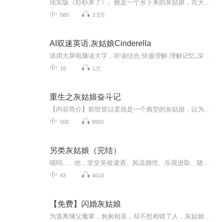
现实版《杉杉来了》。她是一个乡下来的灰姑娘，在大都市受尽言情冷暖。他是极富盛名的天才，白手起家，成为商界名动一时的钻石王老五，炙手可热的高富帅。一场无聊的合租把戏，将他们牵扯到一起。突然有一天她收到了来自未来的神秘包裹，从此丑女变身白瘦...
580
3.5万
AI双速英语.灰姑娘Cinderella
请用大屏电脑读大字，听读结合,快速理解,理解记忆,深刻久远。听读双速儿童英语故事.Cinderella灰姑娘，Track1, Track2,为常速播音， Track3,Track4,为慢速播音， 双速朗读地道儿童英语故事以《英语课程标准》规定的话题为纲，用生动有趣的故事培养学生学习...
16
1万
重生之灰姑娘奋斗记
【内容简介】前世曾以柔就是一个典型的灰姑娘，以为会跟王子过上幸福的生活，却没成想，为了这段自以为遇到真爱的婚姻，她失去了母亲，失去了孩子，失去了做母亲的资格，甚至差点丢了自己的性命。重生归来，她决定不再做灰姑娘，掌握自己的命运，活出自我...
500
8965
另类灰姑娘（完结）
喵呜......他，堂堂英俊潇洒、风流倜傥、乐观进取、随和风趣......的封氏总裁，如今竟然沦落到成为一只濒死的猫！“上面”掌管生死的也未免太混蛋了！还好“它”命大，遇到的是爱心丰沛得乱七八糟的女孩，不只救活了它，还给它特别待遇，甚至让它陪她睡......
43
4616
【免费】闪婚灰姑娘
为逃离继父魔掌，匆匆相亲，却不想相错了人，灰姑娘闪婚成为总裁夫人！先婚后爱，甜蜜蜜！