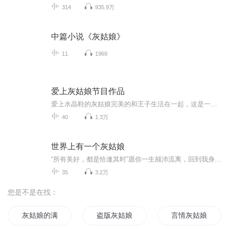
314
935.9万
中篇小说《灰姑娘》
11
1969
爱上灰姑娘节目作品
爱上水晶鞋的灰姑娘完美的和王子生活在一起，这是一个童话故事，声音之旅中王子和灰姑娘正在演绎精彩声音童话，灰姑娘音乐电台，男主播，相约《爱上水晶鞋》
40
1.3万
世界上有一个灰姑娘
“所有美好，都是恰逢其时”愿你一生颠沛流离，回到我身旁。【内容简介】你有没有，天真而纯粹地爱过一个人，却不敢告白？“喂，顾栩，我说，你是不是喜欢我啊？”“没有”于是他们就此分开。“顾栩，你就这么恨她？恨不得她去死？”“是。我恨她。”于是...
35
3.2万
您是不是在找：
灰姑娘的满天星
盗版灰姑娘
言情灰姑娘