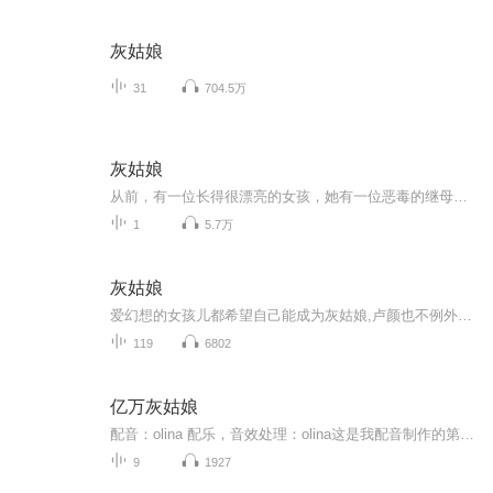
灰姑娘
31
704.5万
灰姑娘
从前，有一位长得很漂亮的女孩，她有一位恶毒的继母与两位心地不好的姐姐。她便经常受到继母与两位姐姐的欺负，被逼着去做粗重的工作，经常弄得全身满是灰尘，因此被戏称为“灰姑娘”。有一天，城里的王子举行舞会，邀请全城的女孩出席，但继母与两位姐姐...
1
5.7万
灰姑娘
爱幻想的女孩儿都希望自己能成为灰姑娘,卢颜也不例外。不过她一直以为，灰姑娘是一个美丽的童话，直到她遇见了他。一个帅气的军人，一个钢铁直男。他告诉她，灰姑娘不一定非要遇到白马王子，可是灰姑娘一定会找到一个把她当公主来宠的男人，所以不用羡慕，...
119
6802
亿万灰姑娘
配音：olina 配乐，音效处理：olina这是我配音制作的第二部作品，经验不足感谢您的喜爱与支持。更新速度随喜马拉雅图片更新速度！！！！漫画亿万灰姑娘简述：唐晓枫是大排档老板的女儿，每天的日子就是帮忙家里的生意，过着被油烟味围绕的辛苦生活，为了挣...
9
1927