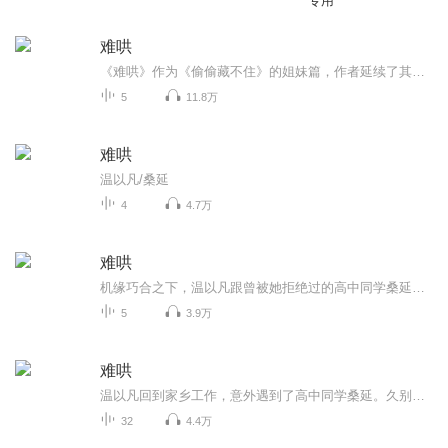
专用
难哄
《难哄》作为《偷偷藏不住》的姐妹篇，作者延续了其双向暗恋的文风特点，文章属于治愈系甜虐文，男主个性鲜明、品质优良，是不可多得的“头牌”
5
11.8万
难哄
温以凡/桑延
4
4.7万
难哄
机缘巧合之下，温以凡跟曾被她拒绝过的高中同学桑延过上了合租的生活。两人井水不犯河水，像是同住一屋檐下的两个陌生人。平静的生活中止于某个早上。前一天晚上温以凡在自己房间睡觉，第二天却在桑延的床上醒来。清楚自己有梦游的习惯，温以凡只能跟他道...
5
3.9万
难哄
温以凡回到家乡工作，意外遇到了高中同学桑延。久别重逢，两人彼此装不认识，却又一次次巧遇。温以凡遭到隔壁男人骚扰，无奈决定搬家。桑延的公寓被邻居家失火殃及，也需要重新装修。阴差阳错之下，两人竟然合租到了一起。原本互相逃避的两人因此打破隔阂...
32
4.4万