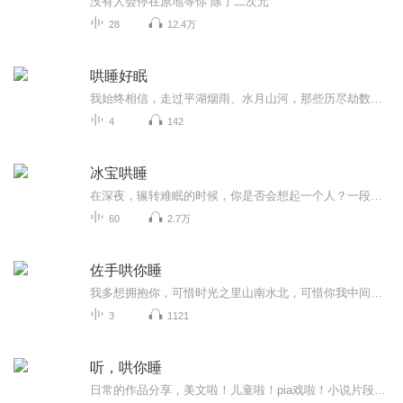
没有人会停在原地等你 除了二次元
28
12.4万
哄睡好眠
我始终相信，走过平湖烟雨、水月山河，那些历尽劫数、尝遍百味的人，会更加生动而干净，希望你快乐
4
142
冰宝哄睡
在深夜，辗转难眠的时候，你是否会想起一个人？一段情？一件事？没关系，这里有轻轻的声音，有各种模仿的声音，冰宝哄你入睡，好不好？
60
2.7万
佐手哄你睡
我多想拥抱你，可惜时光之里山南水北，可惜你我中间人来人往 …… 在这样的里，一段暖心的话，一首动听的歌，我与你一起入眠。 北方的冬，我在这里等你，你在哪里？
3
1121
听，哄你睡
日常的作品分享，美文啦！儿童啦！pia戏啦！小说片段！哄睡和催眠！