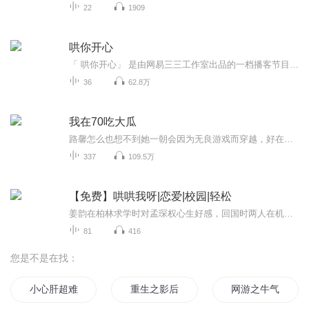
22
1909
哄你开心
「 哄你开心」 是由网易三三工作室出品的一档播客节目。这是一档女生听了会开心，男生听了会哄女生开心的节目。节目聚焦于Z时代年轻群体的喜怒哀乐，分享着编辑部的八卦日常生活，致力于让每一位听众都能听得开心，过得愉快。
36
62.8万
我在70吃大瓜
路馨怎么也想不到她一朝会因为无良游戏而穿越，好在通过和天道谈判得到一个逆天农场。原主是个炮灰也就算了，关键原主是被炮灰女配给炮灰的。而且原主的身份也不太好，爷爷重病，父母还在劳改，还有一个虎视眈眈的穿越女主，时刻盯着她，这年头想好好的吃...
337
109.5万
【免费】哄哄我呀|恋爱|校园|轻松
姜韵在柏林求学时对孟琛权心生好感，回国时两人在机场擦肩而过。姜韵是姜家备受宠爱的千金，回国后家庭热闹温馨。孟琛权与好友相聚，一场接风宴开启。两人后续将如何重逢、发展感情令人期待。
81
416
您是不是在找：
小心肝超难哄
重生之影后吃吃吃
网游之牛气哄哄