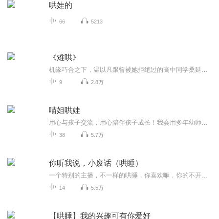
哄娃的
66
5213
《难哄》
机缘巧合之下，温以凡跟曾被她拒绝过的高中同学桑延过上了合租的生活。 两人井水不犯河水，像是同住一屋檐下的两个陌生人。 平静的生活中止于某个早上。 前一天晚上温以凡在自己房间睡觉，第二天却在桑延的床上醒来。 清楚自己有梦游的习惯，...
9
2.8万
喵姐哄娃
用心与孩子交流，用心陪伴孩子成长！我会用多年幼师的专业来挑选孩子们喜欢的童话故事，让孩子们在故事里学会善良友爱，学会勇敢坚强！也希望小朋友们喜欢喵姐姐的声音哦
38
5.7万
你听我说，小废话（哄睡）
一个特别的主播，不一样的哄睡，你喜欢嘛，你的不开心由我来给你治愈~喜欢的订阅，点赞加评论哦~~
14
5.5万
【哄睡】我的兴趣可有你爱好