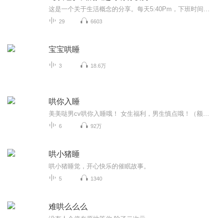
这是一个关于生活概念的分享。每天5:40Pm，下班时间，回家路上，直播等你！我是你们的心灵愈疗主播Caty珩兰千语！欢迎来讨论：生活的情感、立场、观点。一起寻找生活的真谛吧！
29
6603
宝宝哄睡
3
18.6万
哄你入睡
美美哒男cv哄你入睡哦！ 女生福利，男生慎点哦！（额。。你想点也可以）
6
92万
哄小猪睡
哄小猪睡觉，开心快乐的催眠故事。
5
1340
难哄么么么