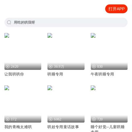
打开APP
用吃的哄我呀
2420
36.9万
830
让我哄哄你
哄睡专用
午夜哄睡专用
172
6062
720
我的青梅太难哄
哄娃专用童话故事
睡个好觉--儿童哄睡