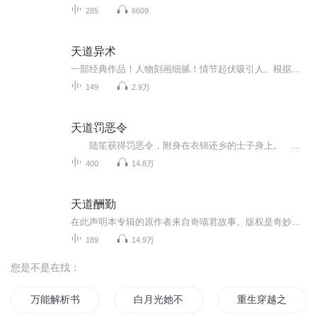
285
6609
天道异术
一部经典作品！人物刻画细腻！情节起伏吸引人。根据听众的喜好而精选，声音清晰，感染力强。感情色彩浓厚。。就是对我们的最大支持和厚爱。每天加班很辛苦，您就动动手指支持一下吧！一部经典作品！人物刻画细腻！情节起伏吸引人。根据听众的喜好而精选，声音清晰，感染力强。感情色彩浓厚。。就是对我们的最大支持和厚爱。每天加班很辛苦，您就动动手指支持一下吧！一部经典作品！人物刻画细腻！情节起伏吸引人。根据听众的喜好而精选，声音清晰，感染力强。感情色彩浓厚。。就是对我们的最大支持和厚爱。每天加班很...
149
2.9万
天道罚恶令
陆笙获得罚恶令，附身在衣锦还乡的士子身上。 绚丽江湖，谁主沉浮？ 你说你一双铁掌打遍天下？来，接我一招降龙十八掌先。 剑仙剑神，决战金陵！怎么可以少了一剑西来天外飞仙？...
400
14.8万
天道酬勤
在此声明本专辑的原作者来自奇喵君故事。版权是奇妙喵故事的。本人并不是原创者，原作者。只是搬运作品。翻录官方。只是想给那些没有VIP的鱼航员录着听。希望不要举报。本专不坠青云篇三倍速。明烛天南篇三倍速。电音问题已解决。因为前两季都听过了，所以...
189
14.9万
您是不是在找：
万能解析书
白月光她不解风情
重生穿越之无解系