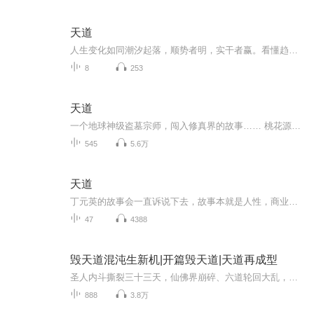
天道
人生变化如同潮汐起落，顺势者明，实干者赢。看懂趋势，把趋势变成脚下的路，才是把路走顺的关键！
8
253
天道
一个地球神级盗墓宗师，闯入修真界的故事…… 桃花源里，有歌声。 山外青山，白骨山。 五花马，千金裘，倚天剑，应我多情，啾啾鬼鸣，美人薄嗔。 天地无垠，谁家旗鼓，碧落黄泉，万古高楼。 为义气争雄！ 为乱世争霸！ 你好，仙侠！ 电子音更新快电子音更新快电子音更新快电子音更新快电子音更新快电子音更新快电子音更新快电子音更新快电子音更新快电子音更新快电子音更新快电子音更新快电子音更新快电子音更新快电子音更新快电子音更新快电子音更新快电子音更新快电子音更新快电子音更新...
545
5.6万
天道
丁元英的故事会一直诉说下去，故事本就是人性，商业，思想体系的碰撞。是道德向反道德的过度！！！芮小丹——一个从小缺失完整家庭的教育背景下的时代衍生品，她是传统与创新的结合体，骨子里既有小女人的岁月静好，心中又有对女权探索追逐蠢蠢欲动的心。...
47
4388
毁天道混沌生新机|开篇毁天道|天道再成型
圣人内斗撕裂三十三天，仙佛界崩碎、六道轮回大乱，生灵涂炭无休无止！合道数亿年的鸿钧，终究无力制约七大叛逆弟子，为止浩劫，竟自毁造化玉碟，亲手炸碎天道，让天地重归混沌！亿万年后，混沌孕育玄天与重生盘古，二人结为兄弟，誓要平衡天道势力。鸿钧...
888
3.8万