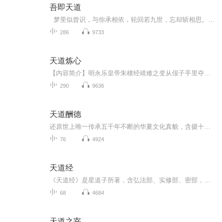
吾即天道
梦里似曾识，与你承相依，轮回若九世，忘却斩相思。 不惧苍天，不畏风寒，若你安好，便是晴天，若你不在，成就这至高无上者又有何用。 上穷碧落下黄泉，也要有你在我身边，奈何桥旁孟婆汤，我独身一人愁断肠，你在哪里，我就在哪里。 踏...
286
9733
天道炼心
【内容简介】明永乐皇帝朱棣经靖难之变从佷子手里夺得皇位后，其子朱高炽，朱高煦又重演旧事，为争夺皇位展开了一场龙争虎斗。其时江湖最新一代刀君李瑟入世历练，想使自己刀道臻于大成，进而乃进军天界。谁知李瑟却被天意，人事所困，卷进了江湖争霸和复...
290
9636
天道酬德
还原世上唯一传承五千年不断的华夏文化真貌，含摄十伦法、古中医及悟道法等三大杀手锏，救己救世。千年难遇的东方智慧，人人必备的转命宝藏。
76
4924
天道经
《天道经》是星道子所著，含弘法部、实修部、密部，核心为长生绝、神胎绝等修行功法，辅以修心、积功德、守戒律等要义。 功法强调吸收天地元气，炼化凝结道丹或灵珠，逐步提升境界以脱离轮回。修行需兼顾修心、行善，遵守戒律，注重功德积累。书中还收录修...
68
4684
天道之宰