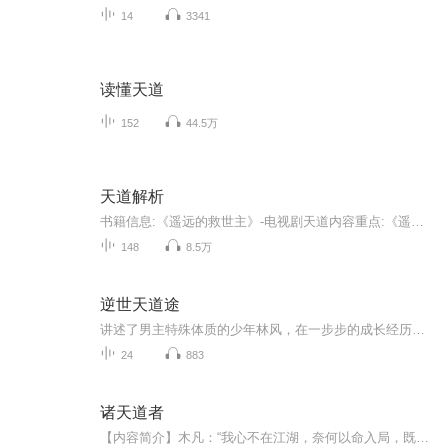
14
3341
读懂天道
152
44.5万
天道解析
书籍信息:《遥远的救世主》-电视剧天道内容重点:《遥远的救世主》的故事发生在90年代中期。讲述了一位有着颠覆性思维的金融怪才丁元英受外资所托，利中国股市大肆掠夺4亿人民币后突然宣布金盆洗手，他不惜放弃巨额的报酬，毅然回国过上了大隐隐于市的生活...
148
8.5万
逆世天道途
讲述了男主特殊体质的少年林风，在一步步的成长经历中，不断的修行，使自己逐渐修练出混沌灵力，在此过程中与女主的爱情故事，通过不断成长消灭血魔殿主，最终与柳诗瑶共同战胜九头蛇，使青元大陆恢复和平与安定的励志与爱情的故事……
24
883
诸天道者
【内容简介】木凡：“我心不在江湖，奈何以命入局，既然如此，就让我看看这修仙者的江湖到底有多强”——因为这一句话，数年后整个修仙界谈“碑”色变。【作者/主播简介】作者：望水连天，网络小说作家。主播：锐铮【购买须知】1、本作品为付费有声书，前5...