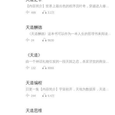
【内容简介】世界上最出色的程序员叶奇，穿越进入修真界，成为大梁国镇南王的第二子，作为镇南王府在京城的人质，受尽凌辱。叶奇无意间感悟，却发现世界不过是一个大型的硬件，天道是操作系统，修真功法是APP，世界本源既是源程序……【作者/主播简介】作...
499
3.2万
天道酬德
《天道酬德》这本书可以作为一本人生的哲理书来阅读，也可以作为一本心理学的书来阅读，还可以作为佛学的一个入门书来阅读，怎么阅读取决于你有什么样的心态。本书特点:一、史无前例地还原世上唯一传承5000年不断的华夏文化真貌，包括核心之道的正解、...
24
8630
《天道》
由一个神话礼物引发的一段天国之恋，杀富济贫的商业之战，挖掘出人性的善恶美丑，事物的客观规律。
132
8066
天道编程
日更一集【内容简介】宇宙初开，天地为数据库，天道为运行系统，法则为编程语言。上古大神些不过是些高级的程序员而已。天道有灵，却只能按照规则办事，是多么无奈！现在一些程序员更是编写了不知多少系统四处散播，让整个天地杂乱无章。被逼无奈的天道终...
244
6.4万
天道思维