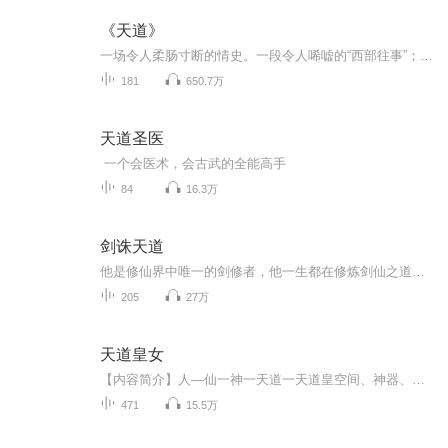
《天道》
一场令人柔肠寸断的情史。一段令人唏嘘的“西部往事”；一部回味难释的历史，一曲千回百折的私密；讲述勤劳勇敢的小姑娘“月桃”在大西北故乡生长，十七八九的花样年华，见证了红军过草地的艰辛；二十三四的年岁，体验了荒年无粮的绝望；五十四五的年纪，为子女操劳一生的女人，最后八十多岁平安老去的故事。用一个美丽善良的姑娘的一生，侧面反映出60年代的大西北……
181
650.7万
天道圣医
一个会医术，会古武的全能高手
84
16.3万
剑诛天道
他是修仙界中唯一的剑修者，他一生都在修炼剑仙之道！ 临死前，他只留下一句震撼世人的话语： “我的剑仙之道，从未有过逃跑，我要让这剑，只有锋芒。” 当他再次睁开眼眸，世界全变了！ 他重修剑仙之道，剑诛
205
27万
天道皇女
【内容简介】人―仙一神一天道一天道皇空间、神器、道器、药材各种各样的宝物在她眼里根本不算什么。她是天道皇的女儿，可她只想当个普通神隐身在神界。却被神界大佬狂追。传闻龙族太子是断袖？传闻流羽会长很抠门？传闻神皇公正理智？传闻沐云霄冷酷无情...
471
15.5万