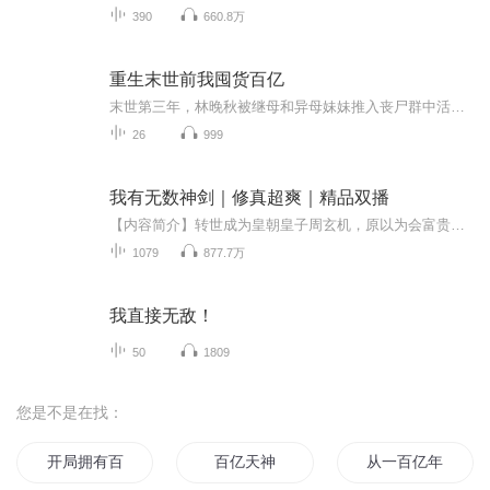
390
660.8万
重生末世前我囤货百亿
末世第三年，林晚秋被继母和异母妹妹推入丧尸群中活活撕咬致死。死前最后一秒，她看到渣男未婚夫搂着妹妹笑着说："终于摆脱这个废物了。"再睁眼——她回到了末世爆发前三天。不仅如此，她还觉醒了前世没有的空间异能：一个无边无际的储物空间，时间静止，...
26
999
我有无数神剑｜修真超爽｜精品双播
【内容简介】转世成为皇朝皇子周玄机，原以为会富贵一生，没想到遭遇宫廷恩怨，被迫逃离皇宫。 让他惊喜的是前世发明的一款金手指程序竟然成真了！ 两岁获得赤龙剑，蕴含赤龙之魂！ 三岁获得第二把神剑！ 每长一岁，多一把神剑！ 百年后，周玄机带着上...
1079
877.7万
我直接无敌！
50
1809
您是不是在找：
开局拥有百亿年修为
百亿天神
从一百亿年开始签