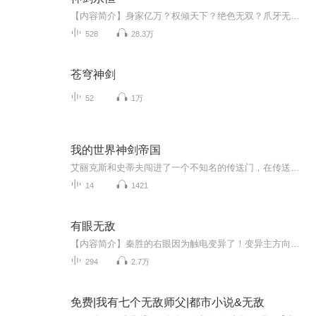
【内容简介】身家亿万？权倾天下？绝色无双？爪牙无数？我只一剑，何人可挡！我只一剑，天下可去！我只一剑，便是永恒！“只要心中有剑，挥剑斩下去就是！”唯我，神剑永恒！【作者/主播简介】作者：雾外江山，网络小说作家，代表作《仙傲》《大道独行》。...
528
28.3万
苍穹神剑
52
1万
我的世界神剑帝国
艾丽克斯和史蒂夫闯进了一个不知名的传送门，在传送门的那头有一个全新的世界，这个世界的名字就叫做神剑帝国，艾力克斯和史蒂夫会有什么奇遇呢？想知道的话就来听听他们的传奇故事吧！
14
1421
有眼无敌
【内容简介】秦胜的右眼因为触电变异了！变异主方向是看见过去，这让他透过时光，看到了数之不尽的大小秘密。毫无头绪，没人能破的离奇命案真相；挥手之间，让江河倒流的绝代武道高手；深埋地下，不知多少岁月的惊世远古宝藏；形态万千，跨越时空而来的狰...
294
2.7万
免费|我有七个无敌师父|都市小说&无敌