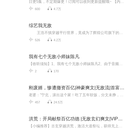
日更5集，不定期爆更！订阅可以收到更新提醒哦~ 【内容简介】 在现代都市的繁华掩映下，隐匿着古老鬼谷医术的传人叶凡，他武艺超群，医术通神。一次偶然，叶凡邂逅了商界翘楚唐楚楚，一位集美貌与智慧于一身的非凡女子，两人迅速坠入爱河。然而，甜蜜背后...
600
4.7万
综艺我无敌
王浩不慎穿越平行世界，竟成为了辉煌公司旗下的一名签约艺人。 虽然在俊男靓女齐聚的娱乐圈中，他的相貌只能算中等，但由于他性格爽朗且说话幽默，于是公司高层决定让他走“搞笑综艺咖”路线，以此在“小鲜肉齐聚”的娱乐圈内争取实...
526
4.2万
我有七个无敌小师妹陈凡
【收听须知】1、我有七个无敌小师妹陈凡2、由于音频节目更新的比较慢，如想快速阅读小说文字版的全部章节，请在微信中搜索公/众/号【黑葡萄文学】，关注后，并在公/众/号中回复：【944】，便可快速阅读小说文字版全集。（注意：需要在公/众/号中回复才有效...
2
170
刚废婿，惨遭撤资百亿|神豪爽文|无敌流|首富|多播
老婆：“宁北，滚出这个家！吃了五年软饭，分文未挣，零花钱都跟我要，你没资格做我丈夫！” 宁北：“这卡里一百亿拿去花。” 老婆：“一百亿！你哪儿来这么多钱？” 宁北：“你给的零花钱赚的。” 老婆：“你竟然是传说中的股神！”
457
24.5万
洪荒：开局献祭百亿功德 |无敌玄幻爽文|VIP免费
【小编推荐】古玄穿越洪荒，激活大道祭坛，获得无上奖励，轰杀一切！简介：【飞卢小说网独家签约作品】古玄穿越洪荒，成为女娲亲手捏出来的第一个人族。激活大道祭坛，能够献祭一切，获得大道奖励，开局就献祭了百亿功德！献祭百亿功德，获得先天神魔跟脚...