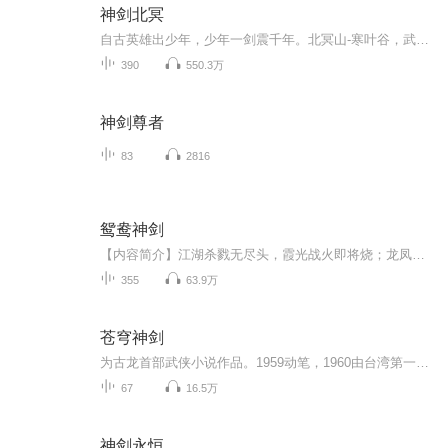
神剑北冥
自古英雄出少年，少年一剑震千年。北冥山-寒叶谷，武林中一个奇特的存在。论势力，它比不上五大派，论财力，它更比不上烟云堂。可是，论实力，它却一点不差。寒叶谷坐镇一个武林十大高手之一的池远山，足以威震天下了。更何况，他还有一个出类拔萃的儿子，...
390
550.3万
神剑尊者
83
2816
鸳鸯神剑
【内容简介】江湖杀戮无尽头，霞光战火即将烧；龙凤玉佩匿秘籍，腥风血雨满松林。内有各门派作祟，外有西域、西夏虎视眈眈，中原儿女，铮铮铁骨，英姿飒爽，勇战群魔，守护家园，写下一段千古传奇佳话......【作者/主播简介】作者：穆君瑶，网络小说作家。...
355
63.9万
苍穹神剑
为古龙首部武侠小说作品。1959动笔，1960由台湾第一出版社出版。
67
16.5万
神剑永恒