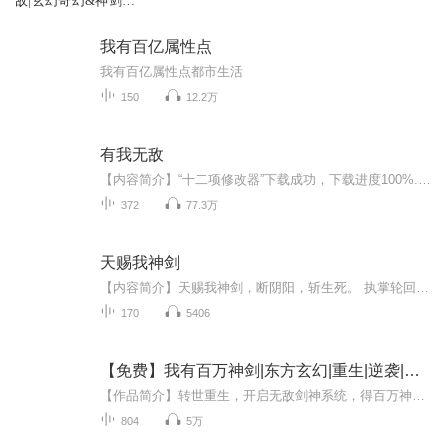
敌|玄幻奇幻&神剑无
敌
我有百亿属性点
我有百亿属性点都市生活
150
12.2万
有我无敌
【内容简介】“十二项修改器”下载成功，下载进度100%... F1-无限生命！ F2-无限法力！ F3-无限金钱！ F4-三百倍思维！ F5-海量采集！ F6-容易打造！ F7-复制！ F8-10滴神秘灵液！ F9-神秘玄气+3！ F10-丹田+1！ F11-诸天垂钓！ F12-瞬间治...
372
77.3万
天赐我神剑
【内容简介】天赐我神剑，断阴阳，斩生死。 执掌轮回，镇压天地，主宰万物生灵。花开元央界，头顶一片天。 【作者/主播简介】作者：雨下的好大，网络小说作家。主播：墨念【购买须知】1、本作品为付费有声书，前34集为免费试听，购买成功后，即可收听，可...
170
5406
【免费】我有百万神剑|东方玄幻|重生|逆袭|无敌文|AI专辑
【作品简介】转世重生，开启无敌剑神系统，得百万神剑，从此剑出山河断，剑出日月毁，横亘万古，唯我无敌剑神李长秋。【作者简介】白青玄AI专辑，全集免费，欢迎收听，订阅可以收到更新提示～
804
5万