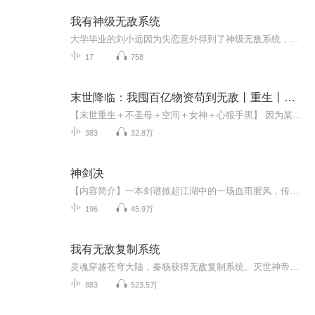
我有神级无敌系统
大学毕业的刘小远因为失恋意外得到了神级无敌系统，而神级无敌系统里面有各种牛叉人物可以召唤。从此，在神级无敌系统的帮助下，刘小远过上了带你装逼带你飞，带你撩妹带你嗨的幸福生活。
17
758
末世降临：我囤百亿物资苟到无敌丨重生丨爽文丨免费听
【末世重生＋不圣母＋空间＋女神＋心狠手黑】 因为某种病毒，全球人类遭到毁灭性的打击，80％的人类变成丧尸！ 上一世，陈洛因为心地善良，结果被妻子一家和邻里乡亲们分食！ 重生回到末世爆发前半个月，陈洛觉醒的空间异能并未消失。 他开始疯狂囤积物资...
383
32.8万
神剑决
【内容简介】一本剑谱掀起江湖中的一场血雨腥风，传闻得此剑谱可羽化登仙，作为孤儿的他与这本剑谱有剪不断的爱恨情仇，尽在十六年后的今天，一一揭开当年隐秘，开启一段热血传奇。【作者/主播简介】作者：三月红雪，网络小说作家。主播：恋恋有声工作室。...
196
45.9万
我有无敌复制系统
灵魂穿越苍穹大陆，秦杨获得无敌复制系统。灭世神帝：“我这一掌，无仙骨不可硬接。”叮！复制对方灭天神掌，熟练度自动提升至登峰造极！“不巧，我也会！”秦杨呵呵一笑，一掌拍出。灭世神帝爆成一团血雾。无上丹尊：“我这配方乃绝世独有！”叮！复制炼...
883
523.5万