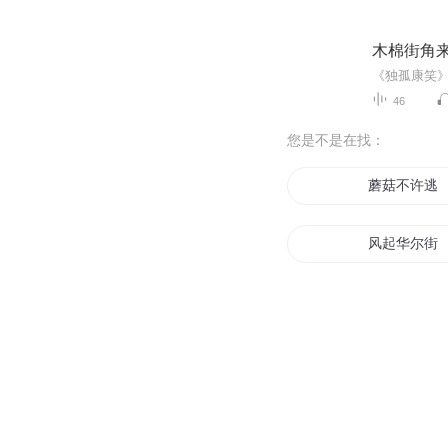
木棉街角
《独孤康笑
46
您是不是在找：
蘑菇不许逃
风起华尔街
清风不过街
扑街主角的
毒菇天下