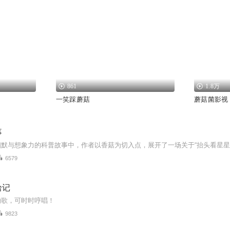
861
1.8万
一笑踩蘑菇
蘑菇菌影视
事
6579
拾记
的歌，可时时哼唱！
9823