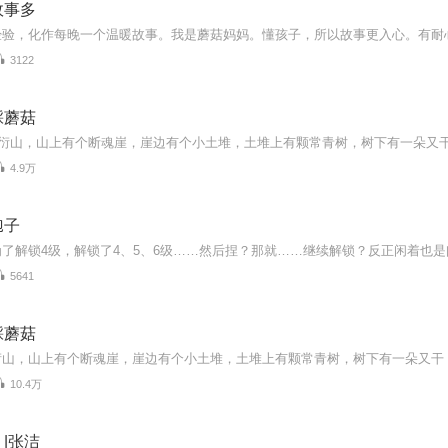
故事多
3122
踩蘑菇
4.9万
孢子
了解锁4级，解锁了4、5、6级……然后捏？那就……继续解锁？反正闲着也
5641
踩蘑菇
10.4万
|张洁