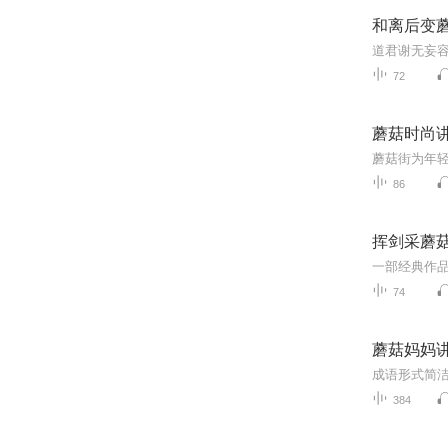
和离后变
72
蘑菇时尚
蘑菇街为年
86
挥剑采蘑
74
蘑菇妈妈
384