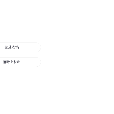
蘑菇农场
落叶上长出的蘑菇
红的的街道
南街空城
住在街角