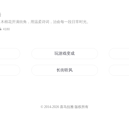
来
》木棉花开满街角，用温柔诗词，治俞每一段日常时光。
4180
玩游戏变成妹毒蘑菇炸死神
长街听风
街角的一家酒馆
扑街人生
街角小店
© 2014-
2026
喜马拉雅 版权所有
重生毒蘑菇