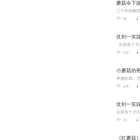
蘑菇伞下
56
仗剑一笑
110
小蘑菇的
卑微的我，为
134
仗剑一笑
74
《红蘑菇》