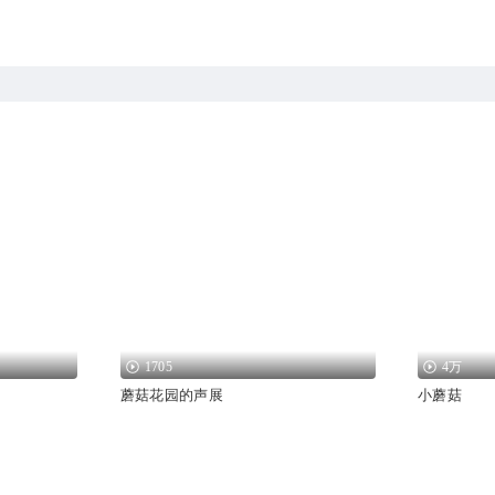
1705
4万
蘑菇花园的声展
小蘑菇