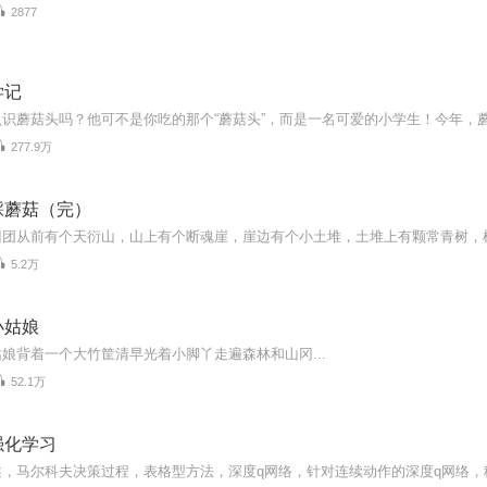
2877
学记
277.9万
踩蘑菇（完）
5.2万
小姑娘
娘背着一个大竹筐清早光着小脚丫走遍森林和山冈...
52.1万
强化学习