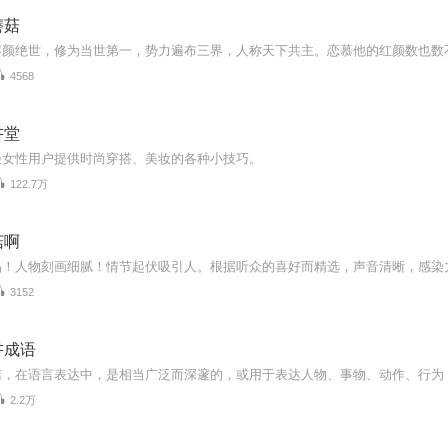
蘑菇
4568
讲堂
轻女性用户提供时尚穿搭、美妆的各种小技巧。
122.7万
菇啊
3152
讲成语
2.2万