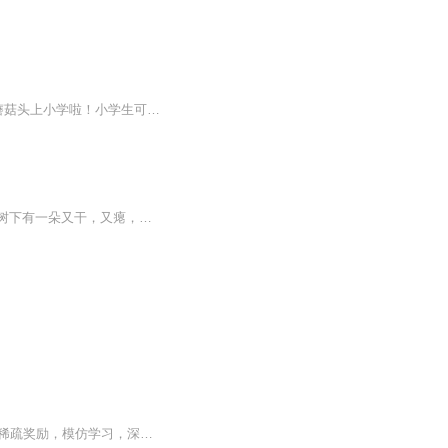
小朋友，你认识蘑菇头吗？他可不是你吃的那个“蘑菇头”，而是一名可爱的小学生！今年，蘑菇头上小学啦！小学生可不像幼儿园的小朋友！他学会了独立完成作业、交朋友，像吃饭、洗脸、刷牙、整理书包这些事情，太小菜一碟了！虽然蘑菇头学会了很多本领，但一年级的竞争还是很激烈的！比如，考试要比分数，班长需要竞选，哎呀，总之一句话，小学生也确实很辛苦呢！淘气包蘑菇头在学校发生了什么有趣的事情呢？快来一起看看吧！本专辑持续更新！喜欢的小朋友，别忘转发、打赏、点赞支持哦！我们这套书，还有更...
作者：囡囝囚团从前有个天衍山，山上有个断魂崖，崖边有个小土堆，土堆上有颗常青树，树下有一朵又干，又瘪，又胆小的灵芝。每天看到人便惊惶地闭上眼默念：不要抓我炖汤，不要抓我炖汤……直到有一天，一道白光从天而降，她坐地成人，或者说，她拼命想要...
强化学习概述，马尔科夫决策过程，表格型方法，深度q网络，针对连续动作的深度q网络，稀疏奖励，模仿学习，深度确定性策略梯度