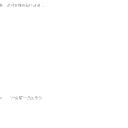
《红蘑菇》（1992年，华艺出版社）以悲哀怜惜和痛恶鄙视的双重笔墨揭开了家庭生活的内幕，是对女性在获得政治、经济、文化生活各方面的应有权力之后，对妇女自身和男性世界的人性（弱点）及灵魂的现代审视。
献给：科纳维尔的街角青年们街角社会，一个意大利人贫民区的社会结构。作者以被研究群体——“街角帮”一员的身份，置身于观察对象的环境和活动中，对闲荡于街头巷尾的意裔青年的生活状况，非正式组织的内部结构及活动方式，以及他们与周围社会（主要是非...