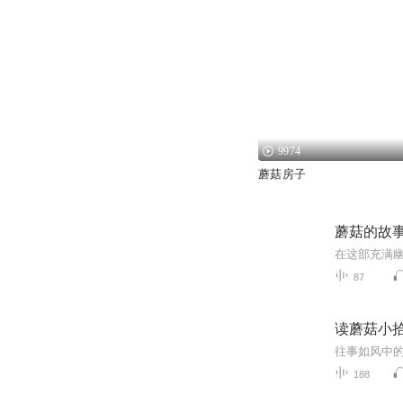
9974
蘑菇房子
蘑菇的故
87
读蘑菇小
往事如风中
188