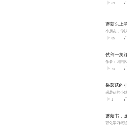
63
蘑菇头上
85
仗剑一笑
74
采蘑菇的
采蘑菇的小姑
1
蘑菇书，