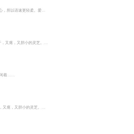
三十年幼教经验，化作每晚一个温暖故事。我是蘑菇妈妈。懂孩子，所以故事更入心。有耐心，所以语速更轻柔。爱教育，所以每个故事结尾，都藏着一个成长小秘密。适合2-6岁宝贝。订阅我，用专业守护孩子的睡前时光。
从前有个天衍山，山上有个断魂崖，崖边有个小土堆，土堆上有颗常青树，树下有一朵又干，又瘪，又胆小的灵芝。每天看到人便惊惶地闭上眼默念：不要抓我炖汤，不要抓我炖汤……直到有一天，一道白光从天而降，她坐地成人，或者说，她拼命想要做个人……直...
是闲着……
从前有个天衍山，山上有个断魂崖，崖边有个小土堆，土堆上有颗常青树，树下有一朵又干，又瘪，又胆小的灵芝。每天看到人便惊惶地闭上眼默念：不要抓我炖汤，不要抓我炖汤……直到有一天，一道白光从天而降，她坐地成人，或者说，她拼命想要做个人……