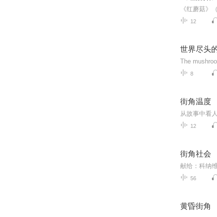
12
世界尽头
The mushro
8
街角温度
从故事中看
12
街角社会
56
黄昏街角