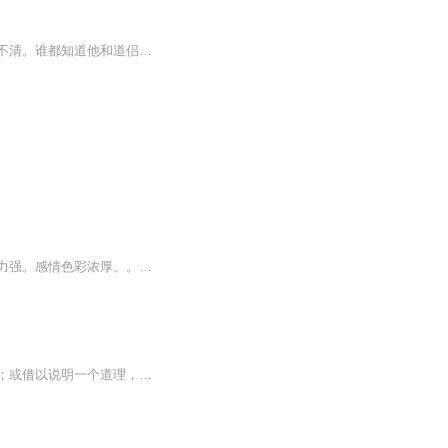
道君谢无妄容颜绝世，修为当世第一，势力遍布三界，人称天下共主。恋慕他的红颜数也数不清。谁都知道他和道侣宁青青没什么感情，留着她，不过是因为她伴他多年，就像他的剑、他的法宝，没有必要抛弃罢了。宁青青也是这么认为的。无论她付出多少，他的眼中...
一部经典作品！人物刻画细腻！情节起伏吸引人。根据听众的喜好而精选，声音清晰，感染力强。感情色彩浓厚。。就是对我们的最大支持和厚爱。每天加班很辛苦，您就动动手指支持一下吧！一部经典作品！人物刻画细腻！情节起伏吸引人。根据听众的喜好而精选，声音清晰，感染力强。感情色彩浓厚。。就是对我们的最大支持和厚爱。每天加班很辛苦，您就动动手指支持一下吧！一部经典作品！人物刻画细腻！情节起伏吸引人。根据听众的喜好而精选，声音清晰，感染力强。感情色彩浓厚。。就是对我们的最大支持和厚爱。每天加班很...
成语形式简洁，在语言表达中，是相当广泛而深邃的，或用于表达人物、事物、动作、行为；或借以说明一个道理，言此喻彼，都可以起到言简意赅、耐人寻味、丰富表现力的作用。从小让孩子学习成语可以丰富文化知识，提高语言表达能力，还可以作为一种品德的教...