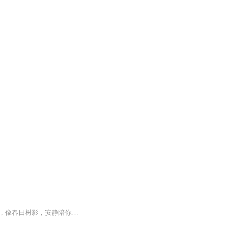
在木棉飘落的街角，有人偷偷把思念写进晚风里。33篇关于青春、遗憾与温柔重逢的小故事，像春日树影，安静陪你走过漫长岁月。 �