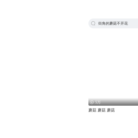
街角的蘑菇不开花
5万
蘑菇 蘑菇 蘑菇