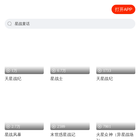
打开APP
星战童话
1万
6.7万
1733
天星战纪
星战士
天星战纪
2.7万
2599
7901
星战风暴
末世惑星战记
火星众神（异星战场