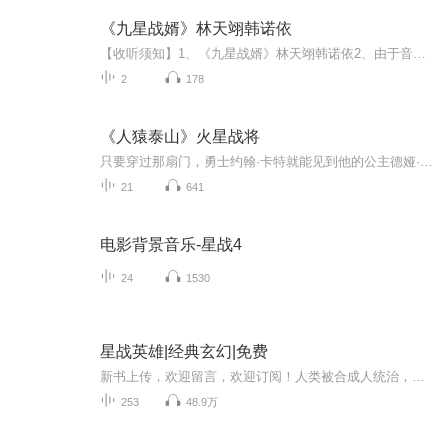
《九星战婿》林天翊韩诺依
【收听须知】1、《九星战婿》林天翊韩诺依2、由于音频节目更新的比较慢，如想快速阅读小说文字版的全部章节，请在微信中搜索公/众/号【黑葡萄文学】，关注后，并在公/众/号中回复：【333】，便可快速阅读小说文字版全集。（注意：需要在公/众/号中回复才有...
2
178
《人猿泰山》火星战将
只要穿过那扇门，勇士约翰·卡特就能见到他的公主德娅·索利斯了。可惜，英雄只来得及看最后一眼，门轴转过，经过一年，神庙的门才能再次开启。忍着离别的煎熬，穿过长满了吸血手的树林，踏上遍布尸骸和野兽的小岛，进入迷雾般的洞穴，去追踪休瑞德。
21
641
电影背景音乐-星战4
24
1530
星战英雄|经典玄幻|免费
新书上传，欢迎留言，欢迎订阅！人类被合成人统治，无皇创立新纪元，带领人类走向科技革命、修炼革命。一个少年一步步阴差阳错，修炼至高境界，一次次拯救朋友，甚至挽救整个地球的命运。很多人早年租书摊上看过的小说，也是不忍放下，一口气读完，一个架...
253
48.9万