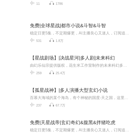
11
1786
免费|全球星战|都市小说&斗智&斗智
稳定日更5集，不定期爆更，AI主播良心又迷人，订阅追更不迷路！ 【内容简介】 连不周山都出来了，那些你以为不可能的事情还有什么理由不会发生？想要真相？会有人不愿意，只能一步步斩尽强敌，只要活下去，你想要的都会有！ 【作者介绍】 作者：念...
531
1.8万
【星战剧场】|决战星河|多人剧|未来科幻
由幻乐仙宗提供版权，花生米工作室制作的未来科幻多人有声剧《决战星河》，作者：木星云新书限免30天，9月2日-10月2日，首天上架30集，之后每天更新4集。欢迎留言点赞~遥远的未来,在宇宙中已经扩张了几亿年的异形,在泰坦星系遭遇了人类殖民者。 当两种具有...
259
25.4万
【孤星战神】|多人演播大型玄幻小说
百慕大海域的某个海岛，有个神秘的国度-天之国，这里科技发达，领先于世界任何国家，而且还有个“神圣之境”，每隔四五年就会产生一件厉害的作战“神器”，令所有人趋之若鹜。来自中国的学员张岚，平民的出身使他受尽别人异样的目光,他一直隐忍着。可自从...
237
67.7万
免费|天星战帝|玄幻奇幻&腹黑&拌猪吃虎
稳定日更5集，不定期爆更，AI主播良心又迷人，订阅追更不迷路！ 【内容简介】 天星大陆，人皆依靠天星之力修行，武者摘星辰、修道法、战天下。世人皆希望斩获百星之力，成为千星王者，但多少年来一切皆是有心无力，痴人说梦。少年天才夜千辰，出生便天...