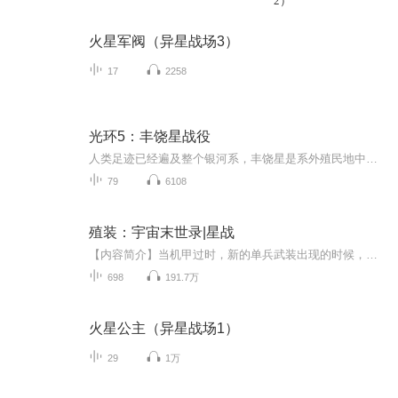
2）
火星军阀（异星战场3）
17
2258
光环5：丰饶星战役
人类足迹已经遍及整个银河系，丰饶星是系外殖民地中最遥远的一个。尽管丰饶星的大小仅为地球的三分之一，但这里的土地却非常肥沃，为其它殖民地提供粮食补给UNSC海军情报部（奥尼，ONI）注意到丰饶星空域人类船只的神秘失踪事件，并怀疑是叛军所为。海军情报部从前线调回约翰逊上士和伯恩上士率领民兵部队前往保护丰饶星。 丰饶星上空，一艘星盟豺狼传教舰正在搜寻他们所朝拜的古老种族先行者遗留下的遗迹。他们吃惊地发现用来搜索先行者遗迹的导航仪表（先行者Luminary装置的复制品）上显示丰饶星上...
79
6108
殖装：宇宙末世录|星战
【内容简介】当机甲过时，新的单兵武装出现的时候，战争有了新的模式。传统的军团在绝对的个体力量面前变得苍白而无力。新的生存法则就出现了。 X35行星，末世历275年。一个少年在废墟中走出了他的第一步。这时候他还不知道，他的人生注定与黑暗相伴，带给...
698
191.7万
火星公主（异星战场1）
29
1万