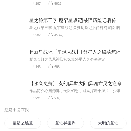
167
5921
星之旅第三季·魔罕星战记|朵狸历险记后传
星之旅第三季·魔罕星战记|朵狸历险记后传科幻冒险 脑洞大开奇妙知识一网打尽三分悬疑 七分笑料专业声播 身临其境终极之战一切为了生存和自由在与祖龙安克萨尔的决战中，远征军全军覆没。幸存者朵狸、一桶和孙尚香却在雏龙安卡的协助了得知了洛里亚最黑暗...
287
45.4万
超新星战记【星球大战】| 外星人之盗墓笔记
新鬼吹灯之凤凰神殿姊妹篇外星人之盗墓笔记
143
698
【永久免费】|玄幻|异世大陆|异魂亡灵之逆命星战
作品简介心潮澎湃，无限幻想，迎风挥击千层浪，少年不败热血！《异魂亡灵之逆命星战》是作者 LUCKY凌 创作的一部《高达 SEED》衍生同人小说这是一个起源于“J”的故事。这是一个展开在“seed”的故事。这是一个各种家伙乱入的故事。当然，这最主要是一个弥...
924
2.9万
您是不是在找：
童话之黑童话
童话异世界
大明的童话