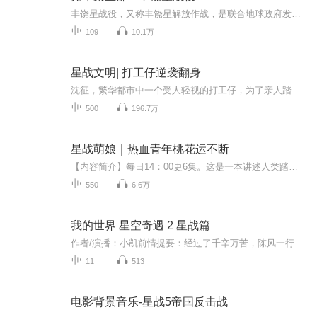
丰饶星战役，又称丰饶星解放作战，是联合地球政府发动的一次军事行动，开始于2526年，结束于2531年2月5日，该战役时间跨度长达五年，其根本目的在于夺回被星盟占领的殖民地丰饶星。 第一次丰饶星之战 联合地球政府殖民船UNSC 斯基德尔希尔号于2468年建立了丰饶星殖民地，该殖民地是距离地球最远的人类殖民地之一。到2525年时，丰饶星已经成为了联合国太空指挥部的农产品主产地之一。同一年，丰饶星附近出现了一艘身份不明的飞船。不久后，地球方面失去了与殖民地的一切联络，仅有...
109
10.1万
星战文明| 打工仔逆袭翻身
沈征，繁华都市中一个受人轻视的打工仔，为了亲人踏上了强者之路，以一种令人惊惧的速度，崛起于白狼星，终将书写位面王者的传奇。【作者及主播简介】作者：李雪夜主播：玩味：2016年入职演播行业，全职播音，嗓音厚重大气多变，播音风格:稳重之中不失幽默...
500
196.7万
星战萌娘｜热血青年桃花运不断
【内容简介】每日14：00更6集。这是一本讲述人类踏入星际时代后，艰难生存的热血凯歌。好吧，其实就是在波澜壮阔，精彩纷呈的广阔宇宙里，一个勇敢热血的家伙带着一群妹子到处冒险的精彩日常而已。【作者/主播简介】作者：侠雨，网络小说作家，代表作《大宋有将门》《闯明》 。主播：遥声传媒-沐雨初晴，代表作：《出嫁不从夫本王老婆太犀利 》 《家有萌妻 冷酷王爷极品妃》《婚然天成》《都市无敌医仙》 《宠上恶魔小顽妻》 《刁蛮王妃 踢夫下花轿》《宝宝来袭笨蛋妈咪快跑！》《凤起沧溟》《猎宝天下》《溺宠之绝色毒医》《渣王作妃》。【购买须知】1、本作品为付费有声书，前85集为免费试听，购买成功后，即可收听，可下载重复收听。2、版权归原作者所有，严禁翻录成任何形式，严禁在任何第三方平台传播，违者将追究其法律责任。3、如在充值／购买环节遇到问题，您可通过页面右上方按钮，将页面分享至微信内使用微信支付完成购买。4、在购买过程中，如果您有任何问题，可以按以下步骤咨询在线客服：第一步：您可在喜马拉雅APP【账号】-【帮助与反馈】”中咨询在线客服第二步：如果您无法联系上APP内在线客服，可关注【喜马拉雅付费精品】公众号，通过下方菜单栏里咨询在线客服第三步：如果在线客服都未取得联系，也可拨打客服电话：400-838-5616
550
6.6万
我的世界 星空奇遇 2 星战篇
作者/演播：小凯前情提要：经过了千辛万苦，陈风一行人打到了HIM的老巢，HIM投降了。可HIM的好兄弟303仍然不罢休，要把陈风一行人和HIM逼上绝路。在糖果星，陈风一行人（包括HIM）遇上了巴基，巴基来自寒武星，他们在寒武星里住下了。随后的他们遇到了孙明，在孙明的梦里打了一场。出来时，他们发现雪糕上写着核导弹已发射，便做了一个火焰弹篮球大炮，摧毁的核导弹……温馨提示：还没有听过第一季的朋友们赶快收听第一季，听完了再听这个专辑，否则剧情的拼图可能会散失一些哦~（资源来自 小凯工作室 ，未经允许不能转载任何信息）
11
513
电影背景音乐-星战5帝国反击战