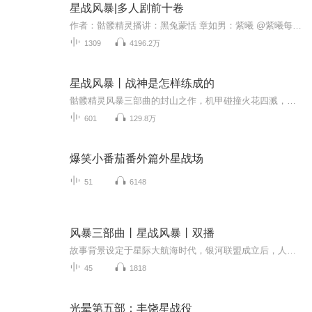
星战风暴|多人剧前十卷
作者：骷髅精灵播讲：黑兔蒙恬 章如男：紫曦 @紫曦每天都被自己蠢哭爱娜 林回音：孑然 @看到我请联系精神病院肖菲 叶紫苏：绥小楼@绥小楼简介：军校考试临近，二十八的基因数被直接取消了考试资格。 替朋友送个情书，结果却掉到了湖中，殉情之名不胫而走。 王铮同学第一次收到礼物，却像是进入了炼狱…… 然而，当一切结束，王同学开始了幸福的大学生活，热血永恒，这是风暴进行曲，这是最凶猛最热血的机甲狂潮！...
1309
4196.2万
星战风暴丨战神是怎样练成的
骷髅精灵风暴三部曲的封山之作，机甲碰撞火花四溅，无兄弟不热血。孤狼在这里等你驾临！
601
129.8万
爆笑小番茄番外篇外星战场
51
6148
风暴三部曲丨星战风暴丨双播
故事背景设定于星际大航海时代，银河联盟成立后，人类在伽利略太空科学研究站开展平行空间链接实验。主人公王铮因基因数仅28被取消军校考试资格，替朋友送情书意外落水引发殉情传闻，后获得蕴含超级战士训练程序的魔方开启逆袭之路。他与挚友严小酥组建沙...
45
1818
光晕第五部：丰饶星战役