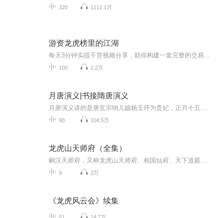
320
1111.1万
游资龙虎榜里的江湖
每天3分钟实战干货视频分享，助你构建一套完整的交易系统!主讲人薇-亻言：KDJ624 , 进化学习！增值福利 热点解读：实时分析政策市场变化，提供最新操作策略专属圈子：不定期的线上实时直播，搭建优质圈子每日更新实战干货,免费获取完整版课程，实盘可第一时间解决问题！温馨提示 本专栏内容版权来源于主播方，与喜马拉雅无关，其中的观点仅供参考，不构成任何投资建议，切勿依此进行股票交易！股市有风险，投资须谨慎！...
100
2.2万
月唐演义|书接隋唐演义
月唐演义讲的是唐玄宗纳儿媳杨玉环为贵妃，正月十五设放花灯。英雄郭子仪等观灯路见不平，大闹学士府，擗死定国王李林甫之子李贵；渤海郡派使臣进四宝--文表、宝珠、神弓、魔兽，这才引出李太白解表、识珠，郭子仪开弓、降兽，四十八将闹东平，大闹独家城...
90
104.5万
龙虎山天师府（全集）
嗣汉天师府，又称龙虎山天师府、相国仙府、天下道庭，为道教第十五洞天第三十二福地、道教正一派兼龙虎宗祖庭。
9
2万
《龙虎风云会》续集
51
14.7万