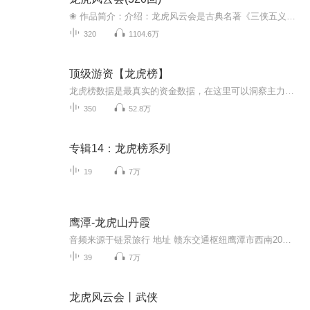
❀ 作品简介：介绍：龙虎风云会是古典名著《三侠五义》的多个续书版别之一，是一部长篇侠义评书，既是评书《白眉大侠》的弥补，也称姐妹篇或书外书。又可独自成章，并增加了公案情节。。由评书表演艺术家单田芳收拾改编。此书以房书安为主线打开故事情节。...
320
1104.6万
顶级游资【龙虎榜】
龙虎榜数据是最真实的资金数据，在这里可以洞察主力柚子机构的动向！
350
52.8万
专辑14：龙虎榜系列
19
7万
鹰潭-龙虎山丹霞
音频来源于链景旅行 地址 赣东交通枢纽鹰潭市西南20公里处 票价描述 260 开放时间 07:30~17:30 08:00~17:00 乘车信息 暂无
39
7万
龙虎风云会丨武侠