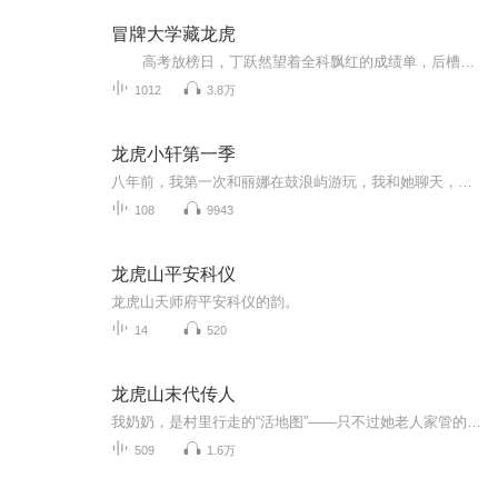
冒牌大学藏龙虎
高考放榜日，丁跃然望着全科飘红的成绩单，后槽牙咬得咯咯响——穿越平行世界的他完美继承了学渣属性。 为了躲过父母的"男女混合双打"，这位"求生欲战神"连夜施展骚操作：PS烫金录取通知书、搭建全息投影官网、在大学城犄角旮旯租下废...
1012
3.8万
龙虎小轩第一季
八年前，我第一次和丽娜在鼓浪屿游玩，我和她聊天，我说对于我来说人生其实有三个终极的追求目标：第一是健康、第二是自由、第三是快乐。这像是三个维度的坐标，可以判定我当下做的事情是否在一条正确的轨道上。我们都说人生要不忘初心，这三个目标就是我...
108
9943
龙虎山平安科仪
龙虎山天师府平安科仪的韵。
14
520
龙虎山末代传人
我奶奶，是村里行走的“活地图”——只不过她老人家管的不是阳间路，是阴阳道。从小我在香火符纸边打转，听鬼故事比听童话还熟。别人怕鬼，我小时候的睡前笑话都是黄大仙上岗失败纪实。可谁能想到，长大后我居然“继承家业”，被迫在村里当起了阴阳先生。...
509
1.6万