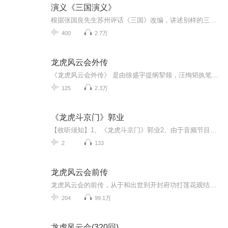
演义《三国演义》
根据张国良先生苏州评话《三国》改编，讲述别样的三国故事...更新频率：每周一，二，四，六，日更新
400
2.7万
龙虎风云会外传
《龙虎风云会外传》 是由徐盛宇提纲挈领，汪绚韬执笔填充的一部短打评书。本书由《大闹成亲宴》和《西征赴擂》两篇组成，分别是《龙图忠义传》和《新小小五义》的续集，本书背景让几代艺人的经典传承有序，故事内容更为完整。更召集了马长辉、王宝鑫、姚传...
125
2.3万
《龙虎斗京门》郭业
【收听须知】1、《龙虎斗京门》郭业2、由于音频节目更新的比较慢，如想快速阅读小说文字版的全部章节，请在微信中搜索公/众/号【毛毛虫文学】，关注后，并在公/众/号中回复：【412】，便可快速阅读小说文字版全集。（注意：需要在公/众/号中回复才有效哦）
2
133
龙虎风云会前传
龙虎风云会的前传，从于和出世到开封府功打莲花观结束，内容非常精彩，幽默风趣、精彩打斗、惊险打斗。（还有五鼠结拜的呦），我自己编的（微信号：玉镯7911）
204
99.1万
龙虎风云会(320回)