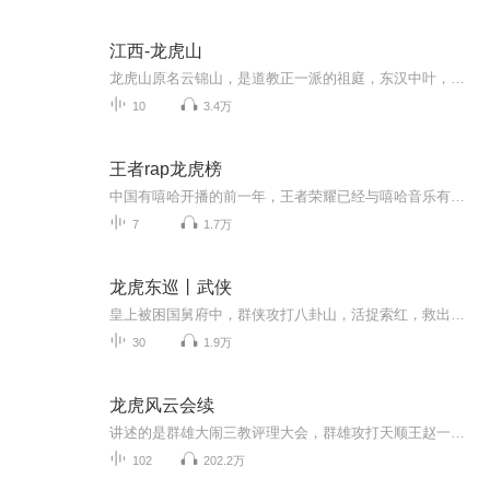
江西-龙虎山
龙虎山原名云锦山，是道教正一派的祖庭，东汉中叶，正一道创始人张陵曾在此炼丹，传说“丹成而龙虎现，山因得名”。 龙虎山为中国第八处世界自然遗产，世界地质公园、国家自然文化双遗产地、国家5A级风景名胜区。龙虎山属于发育到老年期的丹霞地貌，山块...
10
3.4万
王者rap龙虎榜
中国有嘻哈开播的前一年，王者荣耀已经与嘻哈音乐有了第一次的邂逅。十首原创歌曲，十次旋律与节奏的美妙结合，qq音乐与视频总计8位数的点击量，听众的支持才是我们质量的最高保证。
7
1.7万
龙虎东巡丨武侠
皇上被困国舅府中，群侠攻打八卦山，活捉索红，救出康熙帝，胜利还朝。
30
1.9万
龙虎风云会续
讲述的是群雄大闹三教评理大会，群雄攻打天顺王赵一统，三上小篷莱火烧碧霞官的故事，大闹九籽莲花大会，火烧五雷庙、大破气吞山河陈、小小五义出世大闹幽明岛，田震VS苍云、魔山老母VS五行天王。⋯⋯精彩节目。也是我自己编的（微信号：yu zhuo7911）
102
202.2万