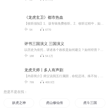
《龙虎玄卫》都市热血
【收听须知】1、该专辑免费收听。2、收听过程中，如果想快速阅读小说文字版的全部章节，请在微信中搜索公众号【七七文学】，关注后，并在公众号中回复：【120】，便可快速阅读小说文字版全集。(注意：需要在公众号中回复才有效哦）简介：身为烤串小贩，上司为什么视他为宝贝，高中同桌为什么对他死心塌地，原来一个月前，唐浩还是统领数百名特战佣兵，灭杀千万海盗，叱咤天下的一代兵神……...
54
6770
评书三国演义 三国演义
以历史为依托，讲述各个政权是如何建立？如何经营？如何互相吞并？在这其中，英雄并起，有谋略惊天，有唇枪舌战，有武功盖世，有真情流露。。。。。。毛主席长征路上三国演义经常翻看，可见吸引人之处。
188
54.1万
龙虎天师丨多人有声剧
【内容简介】师父说我五行属阴，命犯忌讳。殊不知，我天生就懂阴阳，知风水。学天师借法，搅弄风云；学正一秘术，斩妖缚魅，我用自己的亲身经历告诉你们，鬼神莫测！ 【作者/主播】作者：萧也 主播：为她读书的海声【购买须知】1、本作品为付费有声书，前3...
799
400.9万
您是不是在找：
妖虎之神
虎山修仙传
虎斗三国