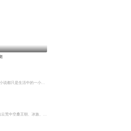
老
付秀莹的小说中，描摹的是普通人的生活，这种生活自然随意，贴近人心。或许每一篇小说都只是生活中的一小块，被作者精心剪裁下来之后，忽然色彩斑斓甚至神圣起来。这里的文字蕴藏着一种镇定、内敛与波澜不惊。这在喧嚣的都市和喧闹得有些令人眼...
“最是人间留不住，朱颜辞镜花辞树。”《朱颜》是沧月《镜》系列的前传，讲述的是奇异大陆云荒中空桑王朝、冰族、鲛人的故事。《朱颜》是云荒世界里一个温暖却忧伤的故事，善良又任性的女孩朱颜、冷峻而又深情的时影、俊美而又沉默的苏摩……一起来倾听他...