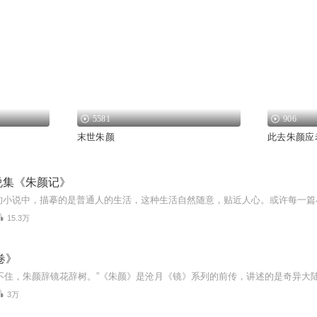
5581
906
末世朱颜
此去朱颜应
说集《朱颜记》
15.3万
卷》
3万