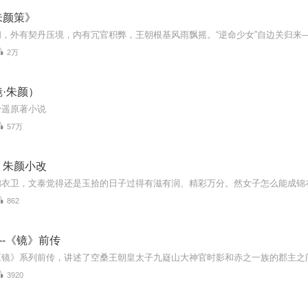
朱颜策》
2万
·朱颜）
骨遥原著小说
57万
｜朱颜小改
862
--《镜》前传
3920