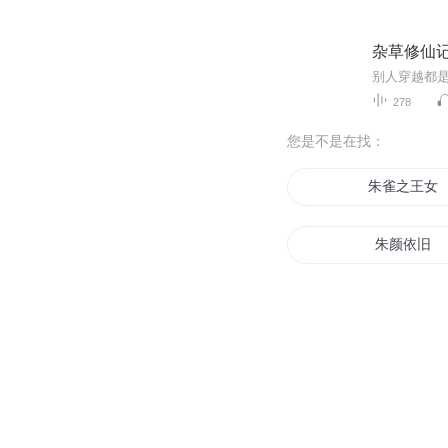
杂草修仙记
别人穿越都
278
您是不是在找：
朱雀之王女
朱颜依旧
朱由检这个
朱雀神帝
朱颜不改