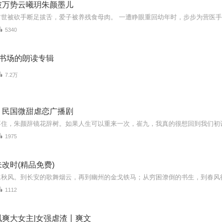
破万势云曦玥朱颜墨儿
5340
声书场的朗读专辑
7.2万
】民国微甜虐恋广播剧
1975
改时(精品免费)
1112
飒爽大女主|女强虐渣丨爽文