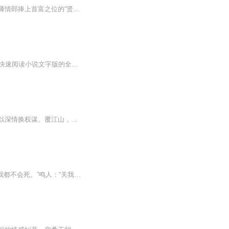
三书六礼，十里红妆，她带着全京城的艳羡嫁入侯府。上一世，她是掏空母族嫁妆、亲手将薄情郎捧上首富之位的“贤妻”，最终却换来亲妹妹凤冠霞帔，自己冻死破庙的下场。重生大婚当日，她撕碎退婚书，当众烧尽十里红妆——“这一次，我要你们跪着看，”“那...
【收听须知】1、嫡女猛如虎：王爷宠无边云锦年朱颜2、由于音频节目更新的比较慢，如想快速阅读小说文字版的全部章节，请在微信中搜索公/众/号【毛毛虫文学】，关注后，并在公/众/号中回复：【1146】，便可快速阅读小说文字版全集。（注意：需要在公/众/号...
昔日金枝玉叶，一朝国破家亡。她从云端跌入尘埃，忍辱负重，卧薪尝胆，以柔骨藏锋芒，以深情换权谋。覆江山，报血仇。亡国帝女，终要逆天改命。
“我看到了你的死亡，你会死。” “紫苑小妹妹你是在开玩笑，哪怕鸣人这白痴死了我都不会死。”鸣人：“关我什么事吗？还有大哥你现在是叛忍了好吧？等这次任务结束了打断手脚也要 把你带回去！” ...