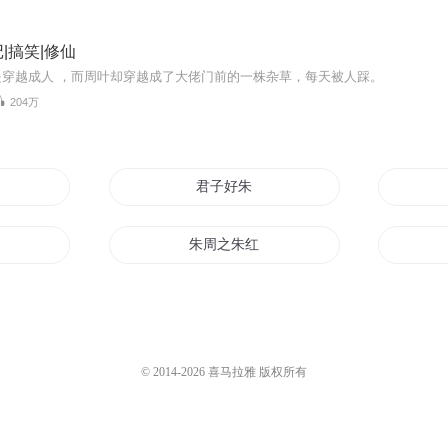
|搞笑|修仙
是穿越成人 ，而周叶却穿越成了大佬门前的一株杂草，每天被人踩。
204万
归来
君子好朱
朱周之朱红月亮
人
朱门有女
云天朱雀
© 2014-
2026
喜马拉雅 版权所有
朱墨传奇