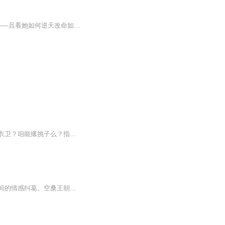
北宋开宝年间，外有契丹压境，内有冗官积弊，王朝根基风雨飘摇。“逆命少女”自边关归来——且看她如何逆天改命如何复仇——失忆帝姬、将门孤女，以风雪为刃，为他斩断最后一丝退路，也斩断北宋原有的宿命！上线福利：首周连更7天，每6:00爆更；先听为快，...
从公主变成锦衣卫，文泰觉得还是玉拾的日子过得有滋有润、精彩万分。然女子怎么能成锦衣卫？咱能撂挑子么？指挥指大人道：“能，乖乖当本座的夫人，想何时撂便何时撂！”上辈子是公主，这辈子是千户，且看千户玉拾如何与指挥使罗恭谈谈情说说案，一同解密...
《朱颜》为《镜》系列前传，讲述了空桑王朝皇太子九嶷山大神官时影和赤之一族的郡主之间的情感纠葛。空桑王朝的命运随着他们命运的走向而改变，包括朱颜收养以后改变整个空桑命运的小鲛人——苏摩。权谋之下，个人的情感与命运被掌控，那么逆天改命的那个人，将遭受无法想象的磨难。