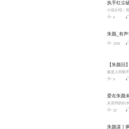
执手红尘
8
朱颜_有
1935
【朱颜旧
9
爱在朱颜未
22
朱颜谋丨