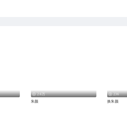
2.6万
236
朱颜
换朱颜