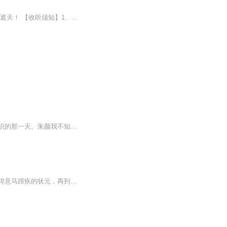
小说介绍：前世被砍手断足拔舌，爱子被养残食母肉。 一遭睁眼重回幼年时，步步为营医手遮天！ 【收听须知】1、《执手红尘破万势》2、由于音频节目更新的比较慢，如想快速阅读小说文字版的全部章节，请在微信中搜索公/众/号【毛毛虫文学】，关注后，并在...
最是人间留不住，朱颜辞镜花辞树。如果人生可以重来一次，崔九，我真的很想回到我们初识的那一天。朱颜我不知该如何面对你。我明白你是迫不得已。可我的家人亲人皆因你的一个决定丧命，他们在天上看着我，你知道么？我知道这个世道如此。我不该恨你怪你。...
从崇州的白水秋风。到长安的歌舞烟云，再到幽州的金戈铁马；从穷困潦倒的书生，到春风得意马蹄疾的状元，再到运筹帷幄决胜千里的军师；从养在深闺名传百里的才女佳人，到艳冠京师颠倒众生的祸水红颜，再到候门如海朱颜老去的武门弃妇；她爱海沉浮几多悲欢...