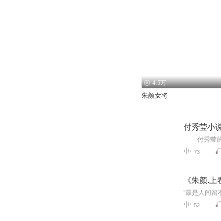
4.5万
朱颜女将
付秀莹小
73
《朱颜.上
52