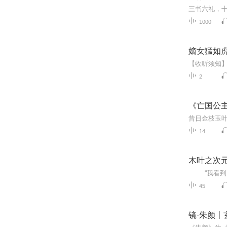
1000
嫡女猛如
2
《亡国公主
14
木叶之次元
45
镜·朱颜