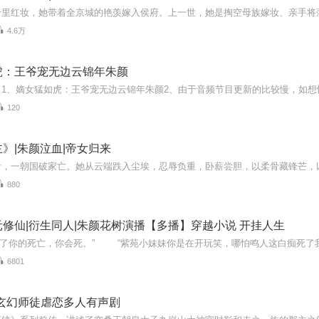
4.6万
虎：王爷宠无边云锦年朱颜
120
》|朱颜泣血|帝女归来
880
修仙|衍生同人|朱颜花树演播【多播】穿越小说 开挂人生
6801
丨玄幻师徒虐恋多人有声剧