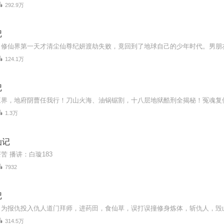
292.9万
记
124.1万
记
1.3万
仙记
苦 播讲：白璇183
7932
记
314.5万