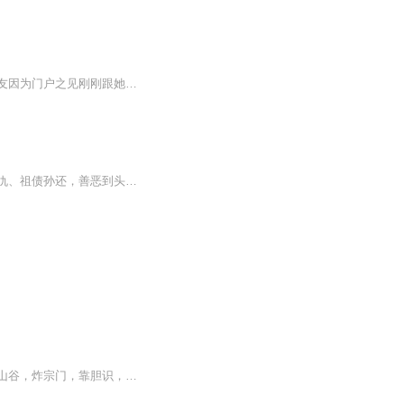
【内容简介】修仙界第一天才清尘仙尊纪妍渡劫失败，竟回到了地球自己的少年时代。男朋友因为门户之见刚刚跟她分手。她也没有回到前世那个豪门狼窟。她要弥补前世遗憾，吊打前世陷害她的渣男渣女还有渣继母，手刃敌人，自在修仙。修行是一条不归路，前进一...
七鬼出世闯三界，地府阴曹任我行！刀山火海、油锅锯割，十八层地狱酷刑全揭秘！冤魂复仇、祖债孙还，善恶到头终有报！跑堂的小兔子原创玄幻大作，越听越上头，胆小慎入！
小道童一枚，为报仇投入仇人道门拜师，进药田，食仙草，误打误撞修身炼体，斩仇人，毁山谷，炸宗门，靠胆识，靠气魄，靠智慧，闯进修行世界，让人恨的牙根直痒，又爱又恨的闯祸精！一个天不怕地不怕的乱世道童，胆大包天，几度深入险地，惊天地，泣鬼神，...