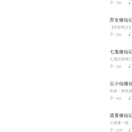
726
弃女修仙
225
七鬼修仙
132
云小仙修
作者：杯热茶
242
道童修仙
1297