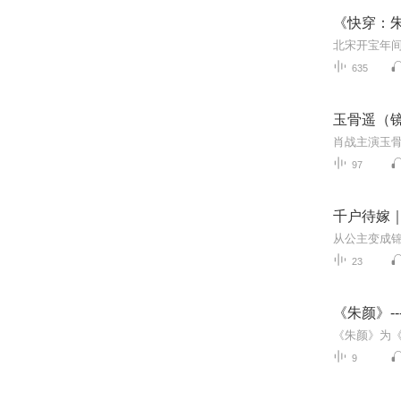
《快穿：
635
玉骨遥（镜
肖战主演玉
97
千户待嫁
23
《朱颜》--
9