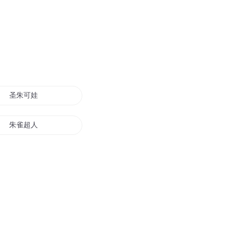
圣朱可娃
朱雀超人
朱龙天传
朱颜错庶女为凰
我心里有朱雀