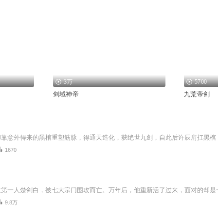
3万
5700
剑域神帝
九荒帝剑
1670
9.8万