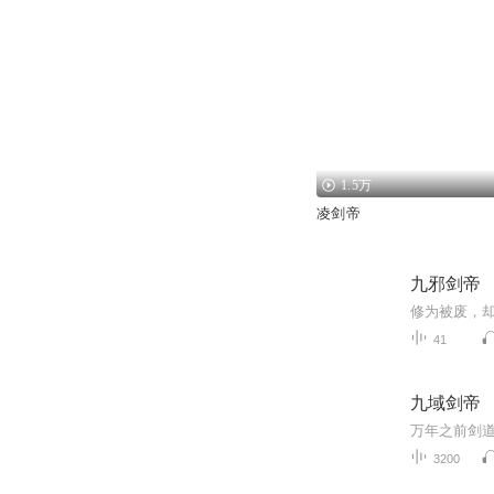
1.5万
凌剑帝
九邪剑帝
41
九域剑帝
3200