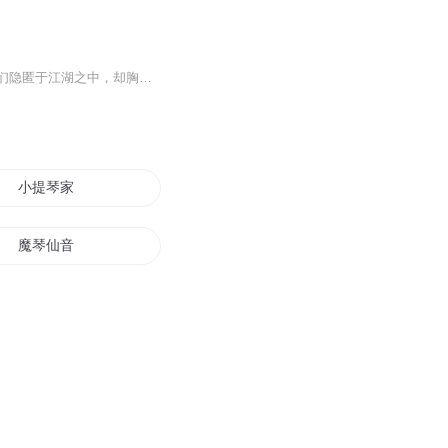
本书以太平天国之后的时局为背景，描写了几位在太平军中颇立战功又深怀绝技的主角。他们隐匿于江湖之中，却胸怀侠义，路遇不平往往便要拔刀相助。故事情节层层相环，悬念迭起，扣 人心弦。本书没有怪力乱神，没有奇幻仙侠，有的只是技艺。正是这种朴实自然...
小提琴家
魔琴仙音
大道为琴
剑道琴心
琴妃倾城