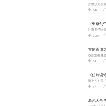
144
《至尊剑
1159
古剑奇谭
34
《任剑读
67
混沌天帝