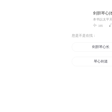
剑胆琴心|
165
您是不是在找：
剑胆琴心长
琴心剑道
琴神至尊
星空琴语
魔琴少年