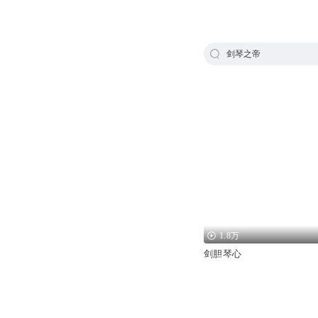
剑琴之帝
1.8万
剑胆琴心