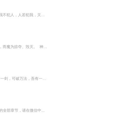
九域剑帝，传奇归来，踏平一切。天才妖孽，踩在脚下，强者大能，挥手灭杀。人不犯我，我不犯人，人若犯我，灭他九族。
宇宙诞生之际，出现无数神魔，组成了神、魔二界，神魔之间天生修炼理念不同，神为创造，而魔为掠夺、毁灭。 神魔矛盾不可调和。 终于一日，魔界至强者剑帝联合一批至强者，灵帝和无情、忘情、绝情、灭情四大魔尊，以及无数魔界强者，跨越星河，与神界...
作者：羡煞 废物少年李凡偶得神秘小剑，从此走上不归路，以剑证道，吾有一剑，可破万法，吾有一剑，湮灭苍生，诛灭苍生。一剑游龙。 一剑惊鸿。一剑飘东。一剑飞西。一剑飘雪。一剑肆九洲。一剑斩红尘。一剑化甘苦。一剑斩流年。吾之剑，杀人从不问缘由。吾之剑，只杀该杀的人，吾之剑可破天灭地，当吾剑所指之人，便是汝敌，即便予世人，苍生，为敌，我也从不退缩......
【收听须知】1、帝剑天玄诀古辰2、由于音频节目更新的比较慢，如想快速阅读小说文字版的全部章节，请在微信中搜索公/众/号【黑葡萄文学】，关注后，并在公/众/号中回复：【775】，便可快速阅读小说文字版全集。（注意：需要在公/众/号中回复才有效哦）