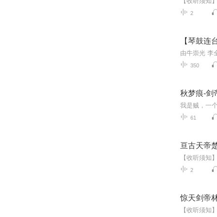
2
【琴鼓连
由牛崇光 李
350
秋梦痕-剑
61
亘古天帝
2
惊天剑帝