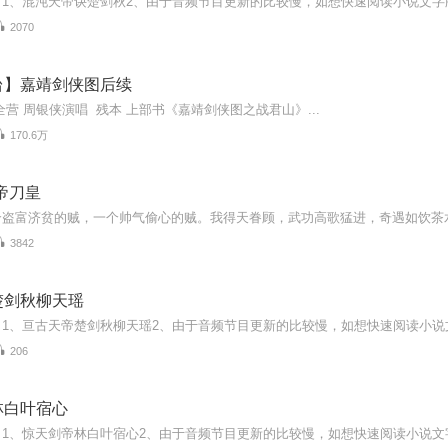
2070
台】嘉靖剑侠图后续
全营 周银侠演唱 残本 上部书《嘉靖剑侠图之战君山》...
170.6万
帝刀皇
3842
楚剑秋柳天瑶
206
林白叶宿心