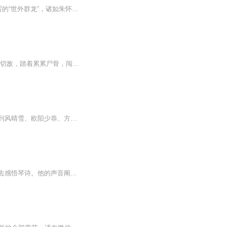
张恨水先生的《剑胆琴心》，再现侠义英雄的传奇故事，复活《史记》“游侠列传”。书中描写的“世外群龙”，诸如朱怀亮、张道人、于婆婆，在太平天国革命之后，隐身江湖，游走于草莽之间，行侠仗义、打抱不平。书中着重技艺的描写朴实自然，与金庸博大精深...
叶家世子叶青，为家族而战，却被剥夺血脉，关押天牢，九死一生。 为了生存，叶青屠尽一切敌，踏着累累尸骨，闯出天牢，强势归来！ 一朝觉醒逆天血脉，参悟无上剑道，成绝世剑修！ 欠我的，你们都要还回来！
该剧主要讲述了乌蒙灵谷的少年韩云溪背负着灭族惨祸，失去记忆改名为百里屠苏，而后遇到风晴雪、欧阳少恭、方兰生等人展开一系列传奇故事。
陌上人如玉，公子世无双。主播任剑，是一位非常有人格魅力的主播。专业的他在拉萨用心去感悟琴诗。他的声音阐释的琴诗让人绕梁三日。原创诗人梨琴：自由诗人。所创诗歌统称琴诗。作品收集于微信公众号：琴诗阁。粉丝尊称：琴阁主。代表作《故乡》《幻觉》...