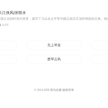
长江侠风|张恨水
6.5万
歌行
无上琴皇
楚琴云风
琴心擒心
琴剑道之天魔琴
© 2014-
2026
喜马拉雅 版权所有
剑圣琴心