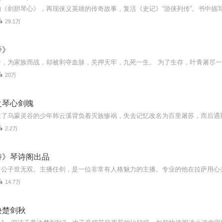
29.1万
帝》
20万
之琴心剑魄
2.2万
诗》琴诗阁出品
14.7万
诀楚剑秋