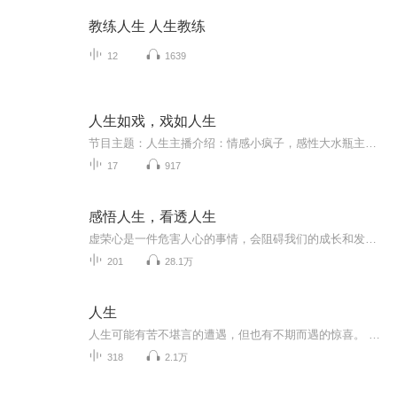
教练人生 人生教练
12
1639
人生如戏，戏如人生
节目主题：人生主播介绍：情感小疯子，感性大水瓶主播寄语：愿世间美好更新频率：每天
17
917
感悟人生，看透人生
虚荣心是一件危害人心的事情，会阻碍我们的成长和发展，毒化我们的身心健康。在人生的旅途中，我们需要注意防范虚荣心对自己的腐蚀和伤害，注重审视自己的内心和情感，以保持清晰的认知和明确的方向。
201
28.1万
人生
人生可能有苦不堪言的遭遇，但也有不期而遇的惊喜。 普通人普通过生而平凡是人生的常态，我们都在奔赴不同的人生，似乎没有谁生活一帆风顺，感谢生活赋予的一切，难熬的岁月终将过去。 时间不会回头，人生没有如果，好好珍惜当下所拥有的，你尽管努力，时...
318
2.1万