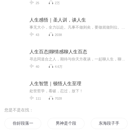
25
2万
人生感悟｜圣人训，谈人生
事无大小，全力以赴。凡事不做则矣，要做就做到位。先不问成败，拿出最大的才能，先不问得失，拿出最好的业绩！
43
2038
人生百态|聊情感聊人生百态
寻志同道合之人，期待与你天方夜谈，一起聊人生，聊关系，聊世界，做个明白生活的糊涂人。
40
4.6万
人生智慧｜顿悟人生至理
处世哲学，看破，忍过，放下！
111
7028
您是不是在找：
你好段落一
男神是个段子手
东海段子手