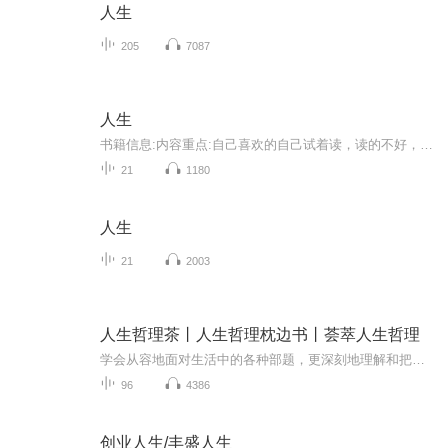
人生
205
7087
人生
书籍信息:内容重点:自己喜欢的自己试着读，读的不好，请大家多指教，谢谢！主播介绍:老男人推荐人群:休闲的
21
1180
人生
21
2003
人生哲理茶丨人生哲理枕边书丨荟萃人生哲理
学会从容地面对生活中的各种部题，更深刻地理解和把握人生，在漫长的人生旅程中的多一些坦途，少一些挫折；多一些成就，少一些遗憾；我一些快乐，少一些烦恼。在一一个茶杯下，“可以清心也”五个字围成一圈，无论从哪个开始读，都是一句完整的话。生活也...
96
4386
创业人生/丰盛人生