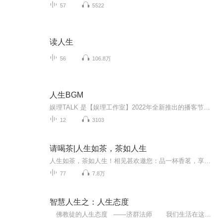
57
5522
读人生
56
106.8万
人生BGM
娱理TALK 是【娱理工作室】2022年全新推出的播客节目，我们将在每周六固定推送《人生BGM》所关注的焦点内容，如果你喜欢，请记得持续关注哦！
12
3103
请喝茶|人生如茶，茶如人生
人生如茶，茶如人生！相见甚欢邀您：品一杯香茗，享一世芳华！
77
7.8万
智慧人生之：人生态度
佛教徒的人生态度 ——济群法师 我们生活在这个世界上，都有自己的处世态度。因为人生观念不同，生活经历不同，处世态度也往往大相径庭。 在一般人的心目中，佛教徒是消极而悲观的。因此，选择佛教作为信仰，只是老年人的事，年轻时是不适合的，除非在事业或情感上遭受了重大打击。由于这种误解，使得许多人自决于佛法智慧与真理的大门之外。再从佛教界自身来说，许多佛教徒因为对经教缺乏研习，未能树立佛法的正见，面对社会的误解，自然也无法分辨。 作为...