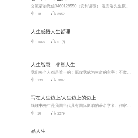
交流请加微信3460128550（安利谢薇） 温安洛先生概括叙述了《创业人生》这本书的核心价值以及他所期望传导的理念。而他人生的记忆，也从童年时在美国经济大萧条时代背景下家族经济的急转而下开始。但是，故事里听不到任何的伤感，却充实着童年的趣味以及温安洛先生对于毕生影响自己的外公的崇敬和怀念！ 《丰盛人生：安利创始人理查·狄维士自传》一书是安利创始人理查·狄维士于耄耋之年写下的唯一自传，回顾了从最初的创业尝试到创建安利帝国的历程，也呈现了面对挫折和困境的解决之道。
18
8952
人生感悟人生哲理
1068
6.1万
人生智慧，睿智人生
我们每个人都是唯一的！愿你我成为生命的主宰！不做生命的奴隶！
139
7807
写在人生边上/人生边上的边上
钱锺书先生是我国当代具有国际影响的著名学者、作家，其著作博大精深，融贯古今中外，被视为人类文化中具有经典性的巨著。《写在人生边上》《写在人生边上的边上》由钱锺书先生和杨绛先生写作的散文、杂文合集，比较全面地呈现了钱锺书先生的学术思想和文...
16
2279
品人生