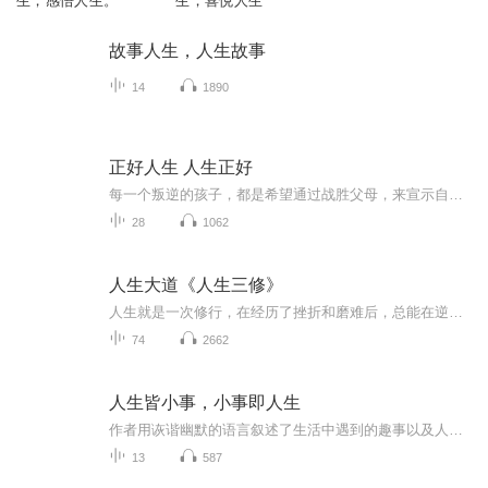
生，感悟人生。
生，喜悦人生
故事人生，人生故事
14
1890
正好人生 人生正好
每一个叛逆的孩子，都是希望通过战胜父母，来宣示自己的独立。为人父母，在这场战役中，需要做的，就是体面后退。放下焦虑，理解和接纳孩子，建立安全型的依恋关系：支持独立，也愿意给予支持；鼓励探索，也提供安全的港湾；赋予选择权，但也引导方向。帮...
28
1062
人生大道《人生三修》
人生就是一次修行，在经历了挫折和磨难后，总能在逆境中找寻到前行的方向，行走在喧嚣人世，修心，修性，修行，给自己修一条宽广的人生大道…在点滴的积累中，逐渐让自己强大起来，在人生的赛道上成为笑到最后的人���
74
2662
人生皆小事，小事即人生
作者用诙谐幽默的语言叙述了生活中遇到的趣事以及人生感悟！何为生活的本质？当我们面对亲情、爱情、事业、社会时，每个人在不同的圈子里扮演着不同的角色，但不变的，是本心。
13
587