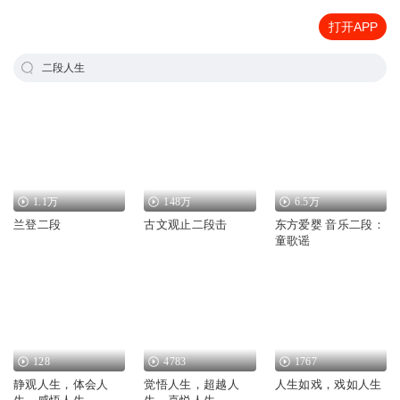
打开APP
二段人生
1.1万
148万
6.5万
兰登二段
古文观止二段击
东方爱婴 音乐二段：
童歌谣
128
4783
1767
静观人生，体会人
觉悟人生，超越人
人生如戏，戏如人生