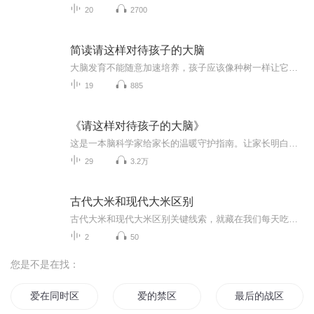
20
2700
简读请这样对待孩子的大脑
大脑发育不能随意加速培养，孩子应该像种树一样让它自然生长只有了解和尊重孩子大脑发育的基本规律，才能更好的帮助孩子健康成
19
885
《请这样对待孩子的大脑》
这是一本脑科学家给家长的温暖守护指南。让家长明白大脑发育不能随意加速，培养孩子应该像种树一样，让它自然生长。只有了解和尊重孩子大脑发育的基本规律，才能更好的帮助孩子健康成长。
29
3.2万
古代大米和现代大米区别
古代大米和现代大米区别关键线索，就藏在我们每天吃的这碗饭里——古代的大米，和我们今天吃的大米，根本就不是同一种东西。今天，我们就来做一次“大米侦探”，穿越时空，比一比古人碗里的米，和我们碗里的米，到底有什么天壤之别。
2
50
您是不是在找：
爱在同时区
爱的禁区
最后的战区