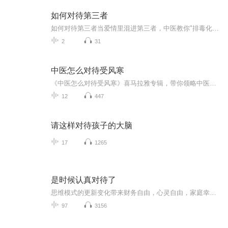
如何对待第三者
如何对待第三者当爱情里混进第三者，中医教你"排毒化瘀"的正确姿势 最近娱乐圈的"三角大戏"堪比八点档连续剧，让吃瓜群众手里的瓜都啃出了包浆。作为健康管理师兼中医死忠粉，今天咱们不聊八卦，就说说感情里的"浊邪"——第三者。注意了，我可没有执业...
2
31
中医怎么对待受风寒
《中医怎么对待受风寒》喜马拉雅专辑，带你领略中医智慧！11个音频，10个免费，1个付费，全方位解析风寒困扰。免费音频围绕受风寒的10个关键点，标题系统，易懂实用。付费音频《中医怎么对待受风寒》深入剖析，10篇系统文章，让你从根源上了解中医应对之道...
12
447
请这样对待孩子的大脑
17
1265
是时候认真对待了
思维模式的更新变化带来财务自由，心灵自由，家庭幸福，身心健康！成长是复利的，能力是可以训练的，专注成长。 真正的财务自由是什么？财务自由，就是当你不工作的时候，也不必为金钱发愁，因为你有其他渠道的现金收入。当工作不再是获得金钱的唯一手段...
97
3156