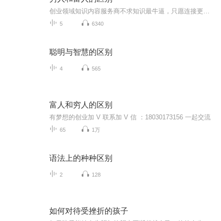
创业领域知识内容服务商不求知识最牛逼，只愿连接更鲜活！互联网营销商学院首席讲师：飞凡免费咨询微信 h175287990微博营销 社会化媒体 新媒体 答案营销 创业 创业方向 创业 小本创业 移动创业 赚钱项目 投资理财 微信 微商 微营销 保险 商业思维 微商微营销 移动互联网 赢在中国 致富 创业 移动互联网 移动互联网 创业 赚钱 社会化营销 互联网思维 营销案例 营销误区 社会化思维 微博 病毒传播 营销故事 娱乐营销 爆点 品牌打造 活动策划 SNS营销 网络营销 营销工具 O2O 微信营销 小程序 电商 万亿红利市场 微营销 小程序 区块链 移动创业
5
6340
聪明与智慧的区别
4
565
富人和穷人的区别
有梦想的创业加 V 联系加 V 信 ：18030173156 一起交流
65
1万
语法上的种种区别
2
128
如何对待受挫折的孩子