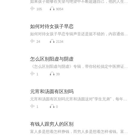
如果孩子能够在失望与绝望中不断超越自己，他的人生才是最美好的。
105
9054
如何对待女孩子早恋
如何对待女孩子早恋专辑声音还是挺不错的，内容通俗易懂，并举例说明，精选了热门问题，进行分析思考，然后回答。希望大家可以订阅我的专辑，并关注我，欢迎评论、转发、收藏、点赞，投月票，希望让更多的人看到，帮助到更多人。
24
2134
怎么区别阳虚与阴虚
《怎么区别阳虚与阴虚》专辑，带你轻松搞定中医辨证！10个免费音频，系统讲解阳虚与阴虚的区别，从理论到实践，手把手教你识别。付费音频更是深度剖析，10篇系统文章，让你彻底掌握。中医小白也能听懂，快来学习，成为养生达人！
1
39
元宵和汤圆有区别吗
元宵和汤圆有区别吗元宵和汤圆这对"孪生兄弟"，每年正月十五都要在朋友圈引发一场"甜咸大战"。作为混迹养生圈多年的"伪专家"，今天就用祖传的擀面杖给大家扒一扒这两个白胖子的前世今生。（声明：本文所有观点均来自民间经验，不含任何医疗建议）先看这对...
1
0
有钱人跟穷人的区别
富人多是想着怎样挣钱，而穷人多是想着怎样省钱。富人看中的是鞋子的高质量，而穷人想着如何贪图鞋子的便宜。富人面对挣钱多是行动派，而穷人对于挣钱的事情总是在观望着。富人都会加导师微信学习：760700955