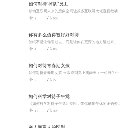
如何对待“掉队”员工
移动互联网未来的想象空间让很多互联网大佬蠢蠢欲动，也激发了很多年轻人创业的欲望。本次课程特别分享了在移动互联网上创业的种种问题。分享了如何构建一个公司的“语言”，如何面对“掉队”的员工，并且提出了用家长式的方式来领团队的好处。
9
505
你有多么值得被好好对待
催眠不是让你睡过去，而是让你在更深的地方醒过来。让催眠之光照亮并唤醒生命智慧。
4
86
如何对待青春期女孩
如何对待青春期女孩 当叛逆期遇上阴雨天：一位野生中医粉的青春期女孩相处指南门诊里经常遇到焦虑的母亲，拖着满脸不情愿的女儿，一坐下就开始数落："医生您看看，这孩子整天垮着个脸""半夜三更不睡觉刷手机""说两句就摔门"......这时候我总忍不住瞟一眼...
2
27
如何科学对待子午觉
《如何科学对待子午觉》专辑，带你解锁午休的正确姿势！11期音频，10期免费，1期付费，系统讲解子午觉学问。免费音频涵盖10个核心知识点，付费音频深度剖析，助你健康生活，轻松应对工作压力。别再傻傻午休了，快来学习科学方法，让子午觉成为你的健康充电...
11
405
穷人和富人的区别