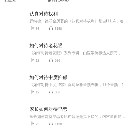
的区别
更好的对待》
认真对待权利
罗纳德、德沃金所著的《认真对待权利》是自H.L.A，哈特的《法律的概念》以来法理学领域最重要的著作。至少从法哲学的角度来看，此书是美国学者对这一领域最为重要的贡献……德沃金的伟大功绩在于，他能够把自己对于这些重大理论问题的观点同具有重要现实意...
86
5150
如何对待老花眼
《如何对待老花眼》系列专辑，由医学跨界达人撰写，集中医西医精华，教你科学应对老花眼。健康管理师+电子书高手，用幽默网络词汇，带你轻松读懂老花眼成因、预防和改善方法。告别眼镜束缚，享受清晰视界，快来加入我们，开启无框生活！老花眼终结者 护眼秘籍
12
526
如何对待中度抑郁
《如何对待中度抑郁》喜马拉雅音频专辑，11个音频，10个免费，1个付费。免费音频围绕如何对待中度抑郁，标题系统，内容实用。付费音频深入分析，10篇系统文章组合。学贯中西，经验丰富的健康管理师，专业电子书写作高手，带你轻松应对中度抑郁，走出心理困...
12
386
家长如何对待早恋
家长如何对待早恋专辑声音还是挺不错的，内容通俗易懂，并举例说明，精选了热门问题，进行分析思考，然后回答。希望大家可以订阅我的专辑，并关注我，欢迎评论、转发、收藏、点赞，投月票，希望让更多的人看到，帮助到更多人。
23
1190