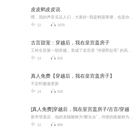
皮皮鹤皮皮说
嘿，我的声音见证人们，大家好~我是鹤渡寒塘，也是你们的皮皮鹤，很高兴与你相遇！在这个专辑里，我会和大家聊聊热点话题，和大家一起在热闹的集市里围观最有趣、最劲爆的事情；我也会用我的声音给大家介绍有趣的小知识，它们可能是一些奇妙的科学小秘密，...
12
1978
古言甜宠：穿越后，我在皇宫盖房子
工科生苏茵一朝穿越，竟成了皇宫里 “侍寝即赴死” 的高危宫妃。面对传闻中暴戾嗜血的新帝轩辕凉，琴棋书画一窍不通的她，本以为只能坐以待毙，却在绝境中搬出了老本行 —— 土木工程！侍寝夜误把山水画改成施工平面图，意外勾起帝王兴趣；为解图纸疑惑，...
13
520
真人免费【穿越后，我在皇宫盖房子】
不定时极速更新
14
529
[真人免费]穿越后，我在皇宫盖房子/古言/穿越
新帝登基后，他的龙榻被称为“断头台”，侍寝的路被称为“不归路”。寻常宫妃只要侍寝，第二天便会被新帝赐死，搞得后宫人心惶惶。而我是个穿越女，曾经主修土木工程，对琴棋书画一窍不通，连教习嬷嬷都说我木讷。谁知，我却靠学过的专业知识，在这后宫中...
12
884