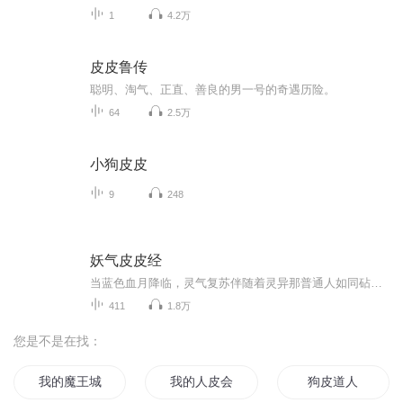
1
4.2万
皮皮鲁传
聪明、淘气、正直、善良的男一号的奇遇历险。
64
2.5万
小狗皮皮
9
248
妖气皮皮经
当蓝色血月降临，灵气复苏伴随着灵异那普通人如同砧板鱼肉，当主角得到一本可以吧小说中的虚构武学变成可以修炼的真实武学时，灵异与武学碰撞出什么养的火花那？
411
1.8万
您是不是在找：
我的魔王城有皮肤
我的人皮会说话
狗皮道人