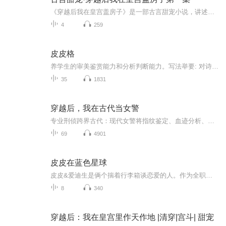
《穿越后我在皇宫盖房子》是一部古言甜宠小说，讲述了现代建筑师林婉儿意外穿越至古代，成为皇宫中的一名小宫女。她凭借现代知识，在皇宫中巧妙盖起了一座座精巧别致的建筑，不仅赢得了皇帝的赏识，也俘获了皇帝的心。两人在宫墙之内，展开了一段甜蜜而曲...
4
259
皮皮格
养学生的审美鉴赏能力和分析判断能力。写法举要: 对诗文的主要艺术特色进行深入分析和概括总结。课后习题答案提示:对课后习题进行解答，以利于学生自习，答案力求准确规范。难点考点突破:对文章中出现的通假字，古今异义词，一词多义，词类活用，文言句式等进行详细的讲析。 本书是初中学生学习文言文的必备书。同时也可以做教师教学的参考书和家长的辅导用书。因编者水平所限，难免有错漏之处，恳请广大读者批评指正。 格格
35
1831
穿越后，我在古代当女警
专业刑侦跨界古代：现代女警将指纹鉴定、血迹分析、犯罪心理侧写等科学刑侦手段带入古代，看传统与现代破案思维激烈碰撞，烧脑又新奇。
69
4901
皮皮在蓝色星球
皮皮&爱迪生是俩个揣着行李箱谈恋爱的人。作为全职旅行博主，这里是我们流动的环球会客厅，请记得定期查收我们从世界各地寄回来的声音明信片：包括但不限于旅行，爱情，和我们对生活的思考与感受。这档播客不需要正襟危坐收听，就像旅行时总有意想不到的风...
8
340
穿越后：我在皇宫里作天作地 |清穿|宫斗| 甜宠