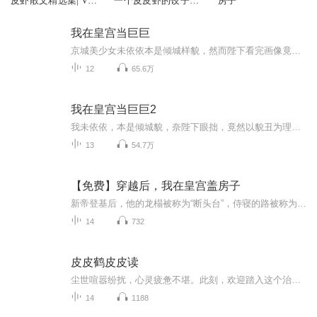
皮虾散文精选集| VIP
一个皮皮虾的饺子围
房子
免费
着跑三圈》｜助眠相
声，雅俗共赏
我在皇宫当巨巨
京城美少女未依依本是倾城样貌，然而陛下看完画像竟然嫌弃她丑，拒绝招入宫中为妃！本来窃喜的依依得知真相后大受打击，当即表示不服，女扮男装，化身宫廷画师南栀，誓要给陛下添堵！“这个秀女太丑？把她画成国色天香！”“陛下身材不错，整理成画册全国发行，让他的同人本流芳百世！” 第二季正在新鲜连载中→《我在皇宫当巨巨2》 原作漫画正在哔哩哔哩漫画连载中~
12
65.6万
我在皇宫当巨巨2
我未依依，本是倾城貌，奈陛下眼拙，竟然以貌丑为理由，拒绝我入宫为妃！臣女表示不服，一定要将打脸进行到底。哼，不让我入宫，那我便女扮男装，化身宫廷画师，给陛下添堵，不留余地膈应你。这个秀女太丑？很好，把她画成国色天香！嗯，陛下的身材不错，...
13
54.7万
【免费】穿越后，我在皇宫盖房子
新帝登基后，他的龙榻被称为“断头台”，侍寝的路被称为“不归路”。寻常宫妃只要侍寝，第二天便会被新帝赐死，搞得后宫人心惶惶。很快，宫里就只剩下四个女人，其中三个都各怀本领。皇后喜读书，出口便成章，才华横溢。柔贵人善舞，一舞动京城，摇曳生姿...
14
732
皮皮鹤皮皮读
尘世喧嚣纷扰，心灵疲惫不堪。此刻，欢迎踏入这个治愈美文专辑，它会宛如一汪清泉，静静流淌在你的心间，为你拂去生活的尘埃，带来心灵的慰藉与力量。每一部精选的美文或如春日百花，绚烂你明动的双眼；或似夏日凉风，轻抚你独特的灵魂；或像秋日明月，充...
14
1188