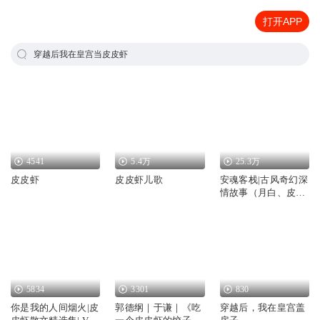
打开APP
穿越后我在皇宫当皮皮虾
4541
5.4万
25.3万
皮皮虾
皮皮虾儿歌
安魂客栈|古风奇幻深
情故事（月白、皮皮
虾）
5834
3301
830
你是我的人间烟火|皮
郭德纲｜于谦｜《吃
穿越后，我在皇宫盖