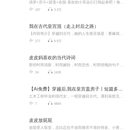
清穿+宫斗+甜宠+欢脱 喜欢的小耳朵们订阅起来吧！每天17：00点准时更新！ 苏星落误入紫禁城当宫女，因俏皮性格引起宫中骚乱，却意外得到皇上喜爱，宫中嫔妃不悦，想方设法除掉她。皇上为了她逆了整个天下的人，人挡杀人佛挡杀佛，硬生生的给他的丫头杀出了...
197
3.3万
我在古代皇宫混（走上封后之路）
【内容简介】穿越到古代，她的人生格言就是：要嫁就嫁天底下最好的男子！王爷皇子神马的都不靠谱，太子也可能被人拉下台，那嫁谁？皇帝！只有皇帝才是天下最好的男人。可是，这个皇帝，竟然是那晚的“解药”……...
277
9.9万
皮皮妈喜欢的当代诗词
那些时而清新，时而婉转，时而悲伤，时而愤慨的句子，从你的嘴边流淌开来，你能感受到TA的心情、TA的能量，并且被TA深深地感染，有时候想拥抱TA、体会TA！那么来吧，放下自己的偏见和执念，被TA攻陷吧，静静享受吧…适合人群：适合谁听：适合谁听：适合谁...
24
1428
【Ai免费】穿越后,我在皇宫盖房子丨短篇多播甜宠文
土木工程毕业的现代女，一朝穿越回古代。遇到喜怒无常的帝王，又会发生怎样有趣的故事呢？如果说皇帝的龙床是“断头台”，那么妃子们的侍寝之路便是“不归路”。后宫众妃，各个本事超群，作为啥也不会的女主，只能凭借盖房子，让自己走上人生巅峰。切看她...
7
4869
皮皮放屁屁
放屁受人取笑，总比忍住不放而痛苦不堪好得多。小青蛙皮皮遇到一个问题，他忍不住要放屁屁。他的妹妹觉得很好玩，但是他的爸妈和老师却不高兴。医生说这只是肚子里有臭气，慢慢会好起来。可惜的是，好得太慢了。皮皮设法忍住放屁，结果更糟：他的肚子膨胀...