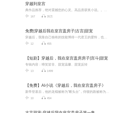
穿越到皇宫
典作品推荐，绝对震撼您的心灵。高品质获奖小说。。大家多支持，小说情节进口时间脉搏，内容精彩生动。人物刻画细腻到位。给您一种身临其境的感觉，也欢迎多提建议和意见。我们将不断改进学习，争取带给大家优秀的作品。您的每一次聆听都是对我们最大的支持和厚爱。谢谢！
167
35万
免费|穿越后我在皇宫盖房子|古言|甜宠
穿越后，我靠自己独有的技能博得一代君王的爱怜，也让我明白了“不归路”与“断头台”的真相。
12
455
【短剧】穿越后，我在皇宫盖房房子|宫斗|甜宠
专辑内容：啼笑皆非、甜宠温馨、甜宠反转
13
1499
【免费】AI小说《穿越后，我在皇宫盖房子》
新帝登基后，他的龙榻被称为“断头台”，侍寝的路被称为“不归路”。 寻常宫妃只要侍寝，第二天便会被新帝赐死，搞得后宫人心惶惶。 很快，宫里就只剩下四个女人，其中三个都各怀本领。 皇后喜读书，出口便成章，才华横溢。 柔贵人善舞，一舞动京城，摇曳...
10
454
古言甜宠-穿越后我在皇宫盖房子第一集