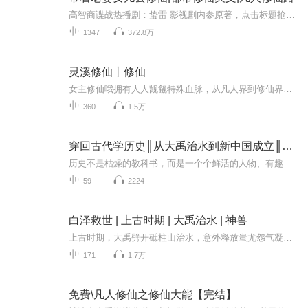
高智商谍战热播剧：蛰雷 影视剧内参原著，点击标题抢鲜收听！ 你所不了解的真相：不能知道的秘密 点击标题开启烧脑历程，揭开人类奥秘，历史真相！ 粉丝福利点赞+收听奖励：每周互动和收听榜前十名奖励现金红包5.8。每月互动和收听榜前十名奖励现金红包10....
1347
372.8万
灵溪修仙丨修仙
女主修仙哦拥有人人觊觎特殊血脉，从凡人界到修仙界再到仙界的修仙路程，附带自有空间灵宠一枚
360
1.5万
穿回古代学历史║从大禹治水到新中国成立║孩子听得懂
历史不是枯燥的教科书，而是一个个鲜活的人物、有趣的故事，快来和探探、慧慧和勇勇一起转动时光罗盘，从大禹治水开始，在中华文明历史的长河中一起探险吧！
59
2224
白泽救世 | 上古时期 | 大禹治水 | 神兽
上古时期，大禹劈开砥柱山治水，意外释放蚩尤怨气凝成的幽都黑瘴。为镇压九泉之乱，通晓万灵的白泽神兽现身，引大禹深入昆仑取玉髓。在幽冥血战中，白泽断尾融轩辕战车为玉舟，大禹剜心铸鼎反遭蚩尤残魂附体。神兽最终撞断玉角化山，以骨血凝成玉髓峰永镇...
171
1.7万
免费\凡人修仙之修仙大能【完结】