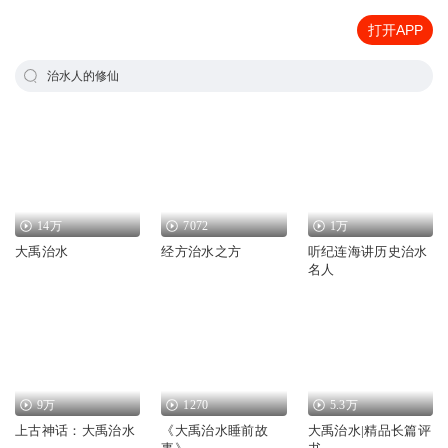
打开APP
治水人的修仙
14万
7072
1万
大禹治水
经方治水之方
听纪连海讲历史治水
名人
9万
1270
5.3万
上古神话：大禹治水
《大禹治水睡前故
大禹治水|精品长篇评