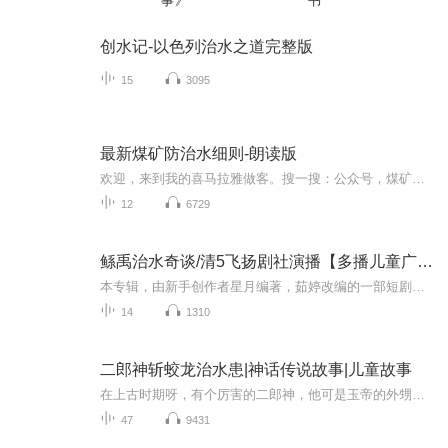
事》
书
创水记-以色列治水之道完整版
15
3095
最新煤矿防治水细则-朗读版
欢迎，来到我的喜马拉雅做客。搜一搜：公众号，煤矿地测学社；更多精彩，等着你哦！公众号是一个分享煤矿专业知识、软件学习、资料分享、影视娱乐、经典阅读的平台；名人说过，这是一个最好的时代也是一个最坏的时代，忘掉过去拥抱现在；每天重复一件事情你就是专家，每天用心做一件事情，你就是赢家；喜欢的点点关注。一饮一啄，莫非前定，皆有来因。下面给大家播报 最新煤矿防治水细则
12
6729
鲧禹治水奇谈/清5飞扬剧社演播【多播儿童广播剧】远古神话大禹治水传奇故事
本专辑，由新手创作者星月编著，茹婷改编的一部短剧，三十多个角色，清5飞扬的小伙伴们是怎么演播出来的，好听的旁白，CV都在这里了。故事是：很久很久以前，我们的祖先生活在一个叫做华夏的地方。那时候，天经常下雨，雨水很多很多，大河里的水都涨起来，...
14
1310
二郎神斩蛟龙治水患|神话传说故事|儿童故事
在上古时期呀，有个厉害的二郎神，他可是玉帝的外甥哟，封号叫清源妙道真君，也被称为灌口二郎。这二郎神在天庭那日子过得，简直是无忧无虑，快乐似神仙！ 可有一天，出了一点小小的意外，二郎神和那个胖乎乎的天蓬元帅，被玉帝一怒之下给贬下凡间啦！这俩...
47
9431