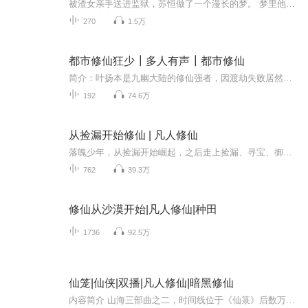
被渣女亲手送进监狱，苏恒做了一个漫长的梦。 梦里他几世轮回，做过妖帝，当过魔神，封过战佛，也曾开创过万古道统，成就最强仙帝。 梦中十万年，现实才过去了三天。 一觉醒来，苏恒发现原本平平无奇的自己，似乎已经无敌了。 都修仙了，谁还做舔狗？
270
1.5万
都市修仙狂少┃多人有声┃都市修仙
简介：叶扬本是九幽大陆的修仙强者，因渡劫失败居然重生穿越到现代，变成一名任人欺辱的高中生，重生后凭借前世的功法绝学一步步逆袭，身边美女如云，各个豪门世家隐世宗门跪下喊爷，从此登上人生巅峰。
192
74.6万
从捡漏开始修仙 | 凡人修仙
落魄少年，从捡漏开始崛起，之后走上捡漏、寻宝、御兽的修仙之路。【识别：识别万界奇珍异宝】【修复：修复残缺功法、宝器、肉身】【推演：消耗宝气推演术法，提升术法威力】【进阶：消耗宝气，提升功法品阶】【兑换：消耗宝气，兑换修行路上的资源】为寻...
762
39.3万
修仙从沙漠开始|凡人修仙|种田
1736
92.5万
仙笼|仙侠|双播|凡人修仙|暗黑修仙
内容简介 山海三部曲之二，时间线位于《仙箓》后数万载，许道（仙庭帝君）重塑成功但未复全盛的山海界，统治势力为高悬天外不问世事的“仙庭”与山海界内培养道人的“道庭”。道庭废立数次，唯仙庭高悬天外。 为复山海界之元气，仙庭发动‘大远征’，征伐...