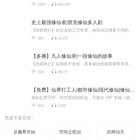
1324
661.6万
史上最强修仙者|朋克修仙多人剧
【内容简介】在过去的三万年里，他尝试过很多不同的人生，做过九五至尊的乱世皇帝，也做过落魄不 堪的化缘僧人，体验了各种人世间的悲欢离合。当然这三万年里秦凌其实还一直在做一件 很有意义的事情，那就是保护整个修仙界，以一己之力阻挡地界种族不敢轻...
363
10.2万
【多播】凡人修仙录|一段修仙的故事
【内容简介】岳明终于发现，原来成仙也能靠裙带关系，没人照应？对不起，小心被雷劈！不过岳明不必担心这一切，因为有一位比地星仙界还要牛叉的人物罩着他。脚踩四合八方，剑指漫天神佛，天下地下，唯我独尊！ 【内容提要】天空中乌云如墨，丝丝电蛇漫天...
314
36.7万
【免费】仙界打工人|都市修仙|现代修仙|修仙打卡|
喜欢乱世守护、时空爱恋的听友，可移步 VIP 专辑《谁懂啊，摸金校尉混成女帝王》繁华都市夜幕降临，高楼缝隙间藏着御剑飞升的修仙者，仙妖隐于市井，超凡力量暗流涌动。周一早八点地铁口，我亲眼撞见白袍仙尊踏空调外机冲天，转头一句炸响：小子，你灵根炸...
813
2.8万
您是不是在找：
从魔尊开始统治世界
空间之统治世界
武神治天