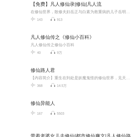
【免费】凡人修仙录|修仙|凡人流
在修仙世界，散修夫妇岳正与白素为救重病的儿子岳明，踏上寻找九阳玄鸟卵之路。历经艰辛寻到鸟卵时，却遭问仙流三人抢夺。岳正夫妇为子奋起反抗，与强敌展开激烈斗法。修仙之路险阻重重，他们能否成功救子？又将在这奇幻修仙界掀起怎样的波澜？且看《凡人...
143
913
凡人修仙传之《修仙小百科》
凡人修仙传之修仙小百科
40
9万
修仙路人君
【内容简介】重生在到处是妖魔鬼怪的修仙世界，见天才大师兄因为太过优秀而受奸人所害，从云端跌落凡尘，君不弃默默做了个决定——从此当个修仙路上平平无奇的路人君！【作者/主播】作者：来不及忧伤主播：九章有声【购买须知】1、部分集数可免费试听，具...
368
14.5万
修仙异能人
167
5503
带着老婆女儿去修仙|都市修仙爽文|凡人修仙路