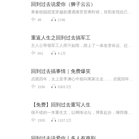
回到过去说爱你（狮子云云）
青春校园甜宠穿越剧遭遇痛苦背离时候，肖阳发现自己突然具备了一种能力，一种能够控制时间的能力，他能救回自己心爱的人吗，还是在时间的轮回中渐渐沉沦，又发生了一件意想不到的事情……自己这段时间是怎么了，怎么就这么倒霉呢！大学毕业的当天晚上，在...
48
1746
重返人生之回到过去搞军工
主人公带领军工人挥汗如雨，踏上了一条改变命运、赶超世界的军工霸主之路。他参与了40毫米枪挂榴弹发射器、枣核型榴弹、长身管远程榴弹炮、末敏弹药、J-20战斗机、反舰弹道导弹、055导弹驱逐舰、001A航空母舰等重要军事装备的研发工作。在炮弹改装研制任务...
651
4.1万
回到过去搞事情｜免费爆笑
贞观四年，太上皇李渊心中烦闷离家出走…… 贞观四年，李慕云路见不平一声吼 ，结果捡来一个‘爹’ 为了试探这位‘活爹’的深浅…… “爹，我们去当山贼吧！”“没问题！” “爹，他们招安我，让我当县令！”“没问题！” “爹，他们还让我当刺使！”“没问题！” “爹，皇上来了！”“什么？你让他立刻滚来见我！” 李慕云觉得，脑袋似乎快要被自己玩掉了……聊聊？把人叫到到阴曹地府聊聊？你怕吓不死老子是吧？李承朝心里吐槽，但话中却不敢有一丝不敬：“那，判官大人想聊什么？小可是否还能回去？...
1536
5303.3万
【免费】回到过去重写人生
很不错的一本重生文，以网络论坛，博客起步，继而微博，城市综合体，娱乐互联整个布局，写得很好，尤其是商业之争！剧情安排合理，节奏适度，接地气，不浮不燥。看主角如何从底层升华到高层人士，赢得成功的人生。主角能做事，会做人，再带着先知，处处抢...
1505
1107.1万
回到过去说爱你丨多人有声剧