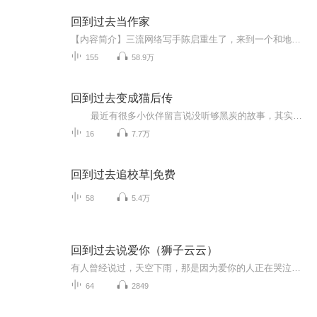
回到过去当作家
【内容简介】三流网络写手陈启重生了，来到一个和地球相似的平行世界。这个世界里。他是武侠小说之父，创作出《白发魔女传》《天龙八部》《绝代双骄》等名篇。有华人的地方，就有他的武侠小说！他开创了玄幻文学，写出《星辰变》《遮天》《凡人修仙传》等...
155
58.9万
回到过去变成猫后传
最近有很多小伙伴留言说没听够黑炭的故事，其实我也是意犹未尽，从05年第一次读到现在依旧心心念念，翘首以盼大大什么时候写续篇。2021了，我把这个故事用这种方式分享给了更多的小伙伴，然后就有了更多的炭粉和我一起期待后续 哈哈！ ...
16
7.7万
回到过去追校草|免费
58
5.4万
回到过去说爱你（狮子云云）
有人曾经说过，天空下雨，那是因为爱你的人正在哭泣。【精彩片段】“肖阳......没用了，你已经接近了时间之洞。”远处传来了秦燕的声音，然而秦燕的声音却是越来越小声，慢慢的，秦燕的身影也已经不那么清晰，渐渐的埋没在了无限的黑暗中。“秦燕！！你不...
64
2849