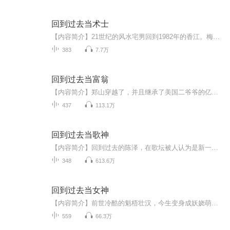
回到过去当术士
【内容简介】21世纪的风水宅男回到1982年的香江。梅花易数推吉凶，飞星罗盘定旺衰。这是一个风水师的故事！别看我只是一个风水师，但是给我一个支点，我可以撬动全球！文字版权方：阅文听书【作者/主播简介】作者：竖子不可教，网络小说作家。主播：荏苒凝...
383
7.7万
回到过去当富翁
【内容简介】郑山穿越了，并且继承了美国二爷爷的亿万家产。在美国生活三年之后，郑山最终选择了回国，回到了此时百废待兴的华夏。每天遛狗逗鸟，喝酒吹牛，美滋滋的过着自己喜欢的小日子。【作者/主播】作者：黑色墨汁主播：豆角， 从业至今，单播有声创...
437
113.1万
回到过去当歌神
【内容简介】回到过去的陈泽，在歌坛被人认为是新一代的歌神；他还写出了《狂人日记》，《沁园春·长沙》，《错误》，《雨巷》等等，被认为是现代最伟大的诗人。电视剧上，他拍出了《仙剑 奇侠传》，《琅琊榜》等等，被誉为古装王子。电影上，他涉足了《中...
348
613.6万
回到过去当女神
【内容简介】前世冷酷的魁梧壮汉，今生变身成妖娆萌妹。明明可以靠脸吃饭，却偏偏要靠才华征服世界，音乐、电影、小说、游戏，男女粉丝通杀，制霸全球娱乐业的偶像天后。诶诶？！天降系毒舌萝莉与腹黑系青梅竹马的惨烈修罗场？！等等！女友的母亲居然也想...
559
66.3万