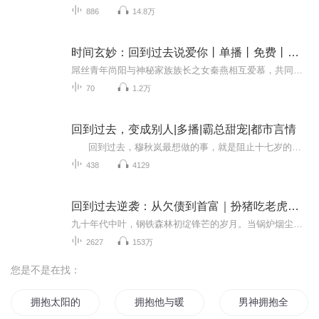
886
14.8万
时间玄妙：回到过去说爱你丨单播丨免费丨玄幻异能
屌丝青年尚阳与神秘家族族长之女秦燕相互爱慕，共同度过大学时光，在一次意外车祸后...揭开了关于时光倒流的秘密，如果给你一次时光倒流的机会，你会做什么？是否为了心爱的人，全力以赴？小九讲故事带您进入神秘的时间之旅....
70
1.2万
回到过去，变成别人|多播|霸总甜宠|都市言情
回到过去，穆秋岚最想做的事，就是阻止十七岁的自己爱上十八岁的夏君辰。 当二十六岁的灵魂入住到另一个十七岁少女身上的时候，一切都跟穆秋岚设想的不一样。 未来的BOSS大人韩早结强行入住她现在的家。 一场鸡飞狗跳的借宿生涯就此开始。。。。...
438
4129
回到过去逆袭：从欠债到首富｜扮猪吃老虎｜暴富秘籍
九十年代中叶，钢铁森林初绽锋芒的岁月。当锅炉烟尘与梧桐树影交错的街道上，重生者睁开眼便嗅到遍地黄金的气息。面对即将改天换地的经济浪潮，他攥着供销社铁饭碗的边角料，却将目光投向隐秘的倒爷江湖。商海暗流涌动的棋局里，每一枚粮票都是撬动财富的...
2627
153万
您是不是在找：
拥抱太阳的后裔
拥抱他与暖阳
男神拥抱全世界