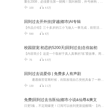
重生2008，必须要当第一财阀！我叫林阳，外号林狗，这第一财阀当得稳如老狗……
100
4.5万
回到过去开外挂|穿越|都市|AI专辑
【作品介绍】三十多岁的江小飞做人一事无成，前世活的很窝囊，不像人样。觉得生活过一天是一天，妻子严琳看着自己的丈夫一点本事没有，两人决定离婚，离婚当天，江小飞出了事故，被送回二十年前。开始自己的人生，觉得前世活的很是窝囊，这一世上天给自己...
590
8万
校园甜宠:初恋的5200天|回到过去|念你如初
【内容简介】这是一个取材于真人真事的“练”爱故事。周书亦，一个古灵精怪的非畅销小说家；江小鱼，一个以风为马的帆船手。我们从中学到工作，十四年间，彼此羁绊。我们的爱情没有豪门风云第三者插足，也没有失忆车祸生离死别，只有人生的碰撞，三观的摩...
76
6.9万
回到过去说爱你 | 免费多人有声剧
遭遇痛苦背离时候，肖阳发现自己突然具备了一种能够控制时间的能力，他能救回自己心爱的人吗，还是在时间的轮回中渐渐沉沦，又发现了一件意想不到的事情……自己这段时间是怎么了，怎么就这么倒霉呢！大学毕业的当天晚上，在一起五年的女朋友...
130
2.1万
免费|回到过去当医仙|都市小说&仙尊&爽文
日更5集，不定期爆更！订阅可以收到更新提醒哦~ 【内容简介】 重生于2021的混蛋丈夫叶林，誓言洗心革面。他凭借前世仙医记忆，于繁华都市行善积德，医术惊人，只为偿还债务，守护挚爱刘茹。面对外姨的离婚劝阻，债主与旧敌的步步紧逼，叶林以一己之力，守...