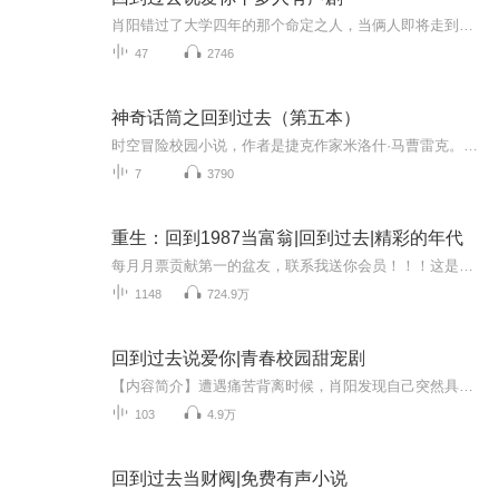
肖阳错过了大学四年的那个命定之人，当俩人即将走到一起之后却被一场意外至于阴阳两隔，肖阳应该怎么做才能挽回秦燕的生命，如何才能圆满的走到一起。 是下去陪她，在地府继续相爱还是用时间能力回到过去重新开始，这一切的一切到底是人性的扭曲还是说，，...
47
2746
神奇话筒之回到过去（第五本）
时空冒险校园小说，作者是捷克作家米洛什·马曹雷克。本书入选当代儿童文学甄选与推荐指南《长大之前一定要看的1001本童书》，畅销捷克30余年，多次重印。儿子阅读后强烈推荐。
7
3790
重生：回到1987当富翁|回到过去|精彩的年代
每月月票贡献第一的盆友，联系我送你会员！！！这是分割线一个是大厂的车间主任一个是村子里著名大窝囊可是他俩居然。。。李志意外来到1987年，家徒四壁，连过年买肉的钱都凑不到，一家五口饥寒交迫不过有他在，这都不用怕。七天时间，一家五口日子发生翻...
1148
724.9万
回到过去说爱你|青春校园甜宠剧
【内容简介】遭遇痛苦背离时候，肖阳发现自己突然具备了一种能力，一种能够控制时间的能力，他能救回自己心爱的人吗，还是在时间的轮回中渐渐沉沦，又发生了一件意想不到的事情……自己这段时间是怎么了，怎么就这么倒霉呢！大学毕业的当天晚上，在一起五...
103
4.9万
回到过去当财阀|免费有声小说