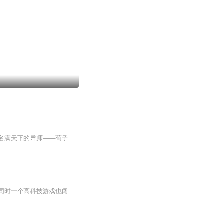
年轻的李斯，虽然地位卑微，心中常怀大志。于是，李斯辞掉了小吏的工作，找到了一个名满天下的导师——荀子。 后来，李斯到了秦国，正赶上秦庄襄王去世，他便请求当吕不韦的门客。20年后，秦国统一六国，李斯当上了丞相。他的富贵已到顶点，可他人生的...
身处社会最底层的主角柳无情以捡拾破烂维生，但是一次意外让他染上了一个可怕的病毒，同时一个高科技游戏也闯入了他的世界。同样是一个意外让现实中的他与游戏中的人物挂上了勾，从而使得他的病不药而愈，更使得他的身体出现了异变……快如闪电的速度……...