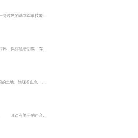
新兵龙峻岭，出身军旅世家，自幼在西藏高原地带生长，从小到大在军营中耳濡目染，练得一身过硬的基本军事技能，加入了武装侦搜部队的训练，并在训练中崭露头角。国际武装侦搜大赛在非洲某国拉开帷幕，作为首次参加竞赛的中国武装侦搜队在龙峻岭的带领下，...
前世修仙姐妹花，现世人鬼两战士，为公道、为正义、为复仇，阴阳眼，有异能，奔走阴阳两界，揭露黑暗阴谋，存善念，懂感恩，报大仇，有爱有恨，无私无畏……
日更5集，不定期爆更！订阅可以收到更新提醒哦~ 【内容简介】 时空交错中，南郊这片广阔的土地。隐现着血色，像被魔咒笼罩着！ 德茂庄，东营房，南苑机场…… 你们没有变，你们见证着南郊的变迁，你们目睹着人事的生死沧桑，18年转瞬而过，那个时代也...
迷糊之间，我好像看到一顶花轿进了老宅，轿夫垂头看不到脸，脚不沾地冲入那团迷雾当中。 耳边有婆子的声音：礼成，送入洞.房—— 紧接着便是衣服悉索声，我又一次梦到被那人捆在花轿里，我想要推开压在身上的重量，却四肢绵软，犹如砧板上的肉。坠入...