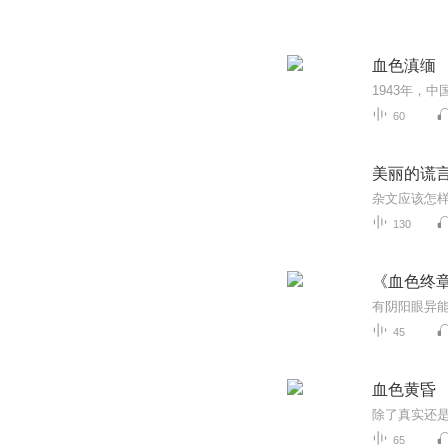
血色滇缅
60
美丽的谎
130
《血色终
45
血色黄昏
65