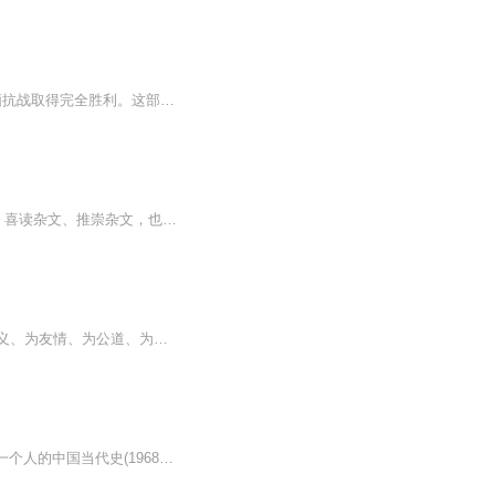
1943年，中国远征军反攻缅北；1944年，中国远征军反攻滇西；1945年初，中国远征军滇缅抗战取得完全胜利。这部专辑，从亲历者的角度，以情景再现的视角和大家追溯那段悲壮的历史，追溯有关远征将士跃马扬鞭出国门，和侵略者决一死战的故事。
杂文应该怎样写，或者怎样写才能写好杂文，于我而言，当不属“业内之功”。但我挚爱杂文、喜读杂文、推崇杂文，也写过一些杂文类的东西。如今，我们要尽力做到的，是为广大杂文作者在行进的路上捡去磕磕绊绊的石块、杂物，趟平路上的凹凹凸凸，尽其所能地...
有阴阳眼异能的美丽女孩林夕，穿梭阴阳两界，与人、与鬼、与魔为敌、为友，却始终为正义、为友情、为公道、为和平而战，让人心疼、让人尊敬、让人感激……
除了真实还是真实! 老鬼将自己的幼稚、狂热、粗野、丑陋全都赤裸裸地展示在世人面前。 一个人的中国当代史(1968～1976) 知青一代的悲惨遭遇 疯狂岁月的畸形人格 知青文学里程碑式的长篇巨著 没有纯情，只有性苦闷；没有英雄，只有苟活者！