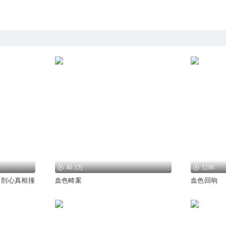
40.1万
1286
当剖心真相撞
血色畸案
血色回响