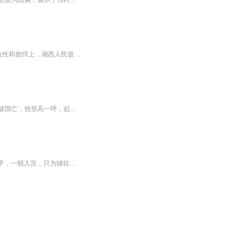
血色湘西没有花任何笔墨来描绘被大家所熟悉的“湘西土匪”，而是将着力点放在湘西人民的血性和彪悍上，湘西人民曾在很长的一段时间内，“以平时为民，战时为兵”的状态生活，具有强烈的地域特色。
一个少年，从军只为生计！随着军功不断，一步步升官，在大权在握之时，却山河破碎，城破国亡，他登高一呼，起兵抗敌，他要建立一个，属于自己的王朝！！！
【内容简介】 他，幼年登基，宫外兄长虎视眈眈，宫内亦无可信之人。 她，相貌平平，一朝入宫，只为辅佐皇帝成就大业。 一个21世纪普通文员，穿越成了太傅独女，一睁眼，成了入宫参选的秀女。 她帮他，他却不肯信她，她恋他，他却只为骗她。 她助他成就霸业，他却要灭她九族，寻其前因后果，原来仇恨早已深种。 “朱景彦，我若不死，必来找你报仇雪恨！” “苏暮秋，你就算是死，也别想离开朕！” 【作者/主播简介】 作者：从汐，黑岩签约作者，代表作有《血色凤冠》《皇家贵媳》等。 主播：绘制蓝心，知名播音员，其主播的作品主要有《人性的弱点大全集》《女推拿师》《20岁做黛玉，30岁学宝钗》等。 疯人疯语，知名播音员，其主播作品主要是《我和女鬼有个约会》《血色凤冠》 等。 【购买须知】 1.本作品为付费有声书，前7集为免费试听，购买成功后，即可收听。每天更2集，共计78集。 2.版权归原作者所有，严禁翻录成任何形式，严禁在任何第三方平台传播，违者将追究其法律责任。 3.如在充值/购买环节遇到问题，可以通过页面右上方按钮，分享至微信内使用微信支付完成购买。 4.在购买过程中，如果你有任何问题，可以在微信搜索公众号【bestxmly】或搜索【喜马拉雅付费精品】来随时咨询问题，也可以拨打客服电话：0514-82395811。