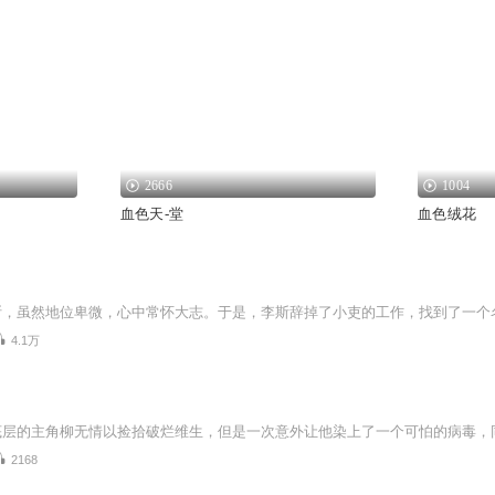
2666
1004
血色天-堂
血色绒花
4.1万
2168