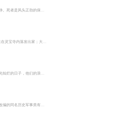
百年师大尘封着历届学子讳莫如深的校园秘闻，一场雨夜的离奇坠楼案，打破了象牙塔的平静。死者是风头正劲的保研生，现场无挣扎痕迹，却留下一枚刻着神秘符号的旧校徽，与十年前一桩悬而未决的学姐失踪案高度重合。刑侦队长深入校园调查，走访的师生各怀心...
洛阳，阴兵借道；公元649年，天可汗驾崩含风殿，战神病故于卧榻上。 一代女皇在灵宝寺内落发出家；大唐神探步入国子监求学。 一个属于未来的灵魂，来到了长安城。贞观盛世下，有魑魅魍魉藏于黑暗之中。煌煌都城之中...
残酷混乱的青春回首：没有炮火的年代，一代人的青春挥洒在武斗与呐喊声中，这是他们阳光灿烂的日子，他们的浪漫在血色昏黄中弥漫成昨日的记忆。钟跃民、袁军、张海洋、李奎勇…… 混乱而血腥的京城，他们从属于不同的派别，他们可以为了一句话而杀人，...
【内容简介】本书是根据中国作协委员、军旅作家李西岳创作的电视文学剧本《血色长城》改编的同名历史军事类有声书，为听众展现了一幅英雄画卷。【作者/主播简介】作者：李西岳，中国作家协会第九届全国委员会委员。北京军区政治部文艺创作室主任，一级作家...