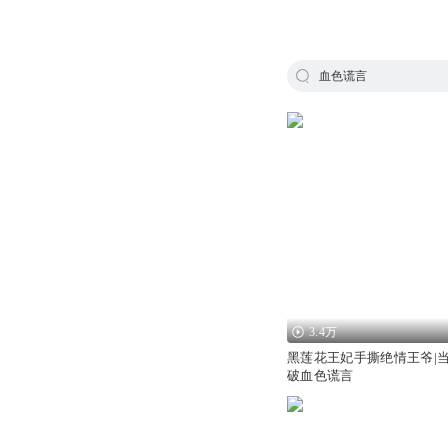
血色谎言
3.4万
黑莲花王妃手撕绝情王爷|
破血色谎言