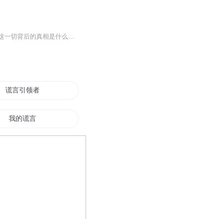
这是尘封已久的扑朔迷离的案子，一环扣一环的连环杀人案。还有那染血的双鱼玉佩，到底这一切背后的真相是什么？ 火线追凶的旅途从一具诡异的女尸说起......播讲人：云霄白兔QQ841108867 后期制作；千城倾卿QQ731748892
谎言引领者
我的谎言
谎言金钱
谎言玩家
善良只是谎言