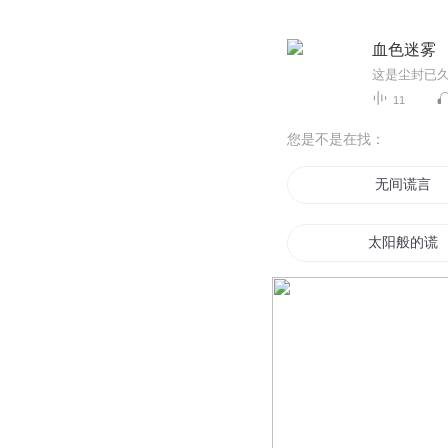
血色迷雾
11
您是不是在找：
无间谎言
太阳般的谎
武林的谎言
虹色的谎言
完美谎言