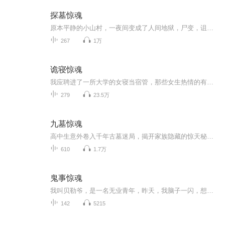
探墓惊魂
原本平静的小山村，一夜间变成了人间地狱，尸变，诅咒，还是瘟疫？为了寻求真相，医学高才生开启了探墓之旅……
267
1万
诡寝惊魂
我应聘进了一所大学的女寝当宿管，那些女生热情的有点反常…… 夜半的哭声，着火的寝室，不存在的房间，在记忆的最深处，隐藏着一个光怪陆离的世界… 夜已深，梦未半，山鬼吹灯灭，孤魂何处归？
279
23.5万
九墓惊魂
高中生意外卷入千年古墓迷局，揭开家族隐藏的惊天秘密！普通高中生周云武回老家探亲，却意外卷入一场跨越千年的诡异阴谋。村外古墓中，压棺虻虻成群、鲛人灯摇曳、尸蚕蠕动...更可怕的是，他发现自己家族与这座"九爪龙图"墓群有着说不清道不明的联系。开局...
610
1.7万
鬼事惊魂
我叫贝勒爷，是一名无业青年，昨天，我脑子一闪，想在网站上写鬼故事吓唬人挣点钱糊下口。 正巧，我的朋友王强在一个网站上写的鬼故事广受网友好评。我想去他家请教，今天我便来到了他的家。 “砰砰砰”我敲击着他家的门。。。
142
5215