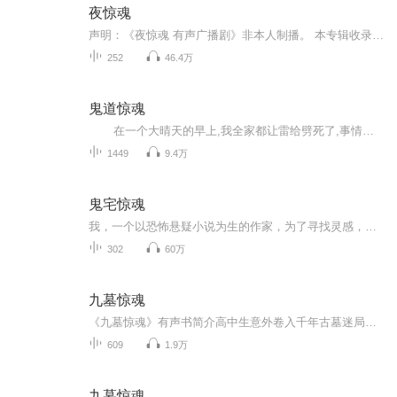
夜惊魂
声明：《夜惊魂 有声广播剧》非本人制播。 本专辑收录于网络，免费分享给大家。如有侵权，在此至于最诚挚的歉意，请立即下播。 推荐理由：恐惧，是人类感情中非常重要的一个元素，就如同快乐和痛苦一样，是不可或缺的，人们会用快乐来调剂自己的心情，会用痛苦来考验自己的耐力，也会用恐惧来刺激自己已经逐渐麻木的神经。大多数人在繁忙工作一天精神疲乏的时候，或是内心空虚无聊的时候，常常喜欢感受恐怖故事，借以放松身心，或是忘却烦恼，所以恐怖电影和广播一直都深受欢迎。而当人...
252
46.4万
鬼道惊魂
在一个大晴天的早上,我全家都让雷给劈死了,事情诡异的让人可怕,早已经死去的二叔找到我说出了真相……
1449
9.4万
鬼宅惊魂
我，一个以恐怖悬疑小说为生的作家，为了寻找灵感，搬进了一栋传闻中的凶宅。起初，我以为这只是职业所需，却未曾料到，这栋房子真的隐藏着不为人知的秘密。某个月光惨白的夜晚，我站在窗前，惊恐地对上了一张面目全非的脸——一具腐烂的女尸悬挂在窗外的...
302
60万
九墓惊魂
《九墓惊魂》有声书简介高中生意外卷入千年古墓迷局，揭开家族隐藏的惊天秘密！普通高中生周云武回老家探亲，却意外卷入一场跨越千年的诡异阴谋。村外古墓中，压棺虻虻成群、鲛人灯摇曳、尸蚕蠕动...更可怕的是，他发现自己家族与这座"九爪龙图"墓群有着说...
609
1.9万
九墓惊魂