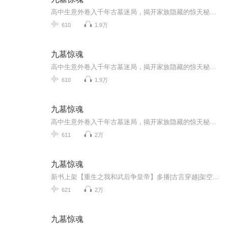
高中生意外卷入千年古墓迷局，揭开家族隐藏的惊天秘密！普通高中生周云武回老家探亲，却意外卷入一场跨越千年的诡异阴谋。村外古墓中，压棺虻虻成群、鲛人灯摇曳、尸蚕蠕动...更可怕的是，他发现自己家族与这座"九爪龙图"墓群有着说不清道不明的联系。开局...
610
1.9万
九墓惊魂
高中生意外卷入千年古墓迷局，揭开家族隐藏的惊天秘密！普通高中生周云武回老家探亲，却意外卷入一场跨越千年的诡异阴谋。村外古墓中，压棺虻虻成群、鲛人灯摇曳、尸蚕蠕动...更可怕的是，他发现自己家族与这座"九爪龙图"墓群有着说不清道不明的联系。开局...
610
1.9万
九墓惊魂
高中生意外卷入千年古墓迷局，揭开家族隐藏的惊天秘密！普通高中生周云武回老家探亲，却意外卷入一场跨越千年的诡异阴谋。村外古墓中，压棺虻虻成群、鲛人灯摇曳、尸蚕蠕动...更可怕的是，他发现自己家族与这座"九爪龙图"墓群有着说不清道不明的联系。开局...
611
2万
九墓惊魂
新书上架【重生之我和武后争皇帝】多播|古言穿越|架空|权谋一朝屌丝今日重生为皇帝，且看我如何智斗武后！——点击链接直达https://www.ximalaya.com/album/120109063回乡发现病重爷爷每天黄昏消失，我跟踪他走进密林，却撞见了满池长着利齿的红色蝌蚪……...
621
2万
九墓惊魂