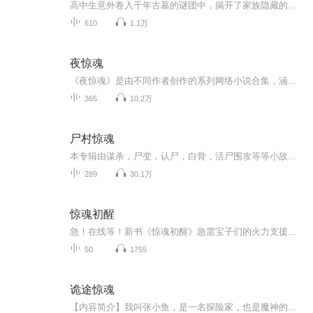
高中生意外卷入千年古墓的谜团中，揭开了家族隐藏的惊天秘密！普通高中生周云武回老家探亲，却意外卷入了一场跨越千年的诡异阴谋。村外的古墓里，压棺的蚊虫成群出现，鲛人灯闪烁不定，尸蚕也在蠕动……更可怕的是，他发现自己家族与这座“九爪龙图”墓群...
610
1.1万
夜惊魂
《夜惊魂》是由不同作者创作的系列网络小说合集，涵盖玄幻、悬疑、灵异等多类型题材。
365
10.2万
尸村惊魂
本专辑由谋杀，尸变，认尸，白骨，活尸围攻等等小故事，组成恐怖惊恐画面。去大家订阅收听。
289
30.1万
惊魂初醒
急！在线等！新书《惊魂初醒》急需宝子们的火力支援！实习护士刘艳能听见尸体说话这事儿，已经瞒不住啦！停尸房里的亡魂天天在她耳边碎碎念，宝子们快来看看她到底听到了什么惊天大瓜！看完记得留下你的“到此一游”好评哦！ 评论区别冷场，快来和作...
50
1755
诡途惊魂
【内容简介】我叫张小鱼，是一名探险家，也是魔神的后裔。一个突然出现的打火机，揭开了我被封存的十年记忆！鬼村、巨人、血红眼睛的猴群，我经历的故事远不止于此。【作者/主播简介】作者：八爪主播：梦游新声：专业有声演播作者，擅长都市、悬疑小说演播...