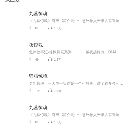
惊魂之夜
九墓惊魂
《九墓惊魂》有声书简介高中生意外卷入千年古墓迷局，揭开家族隐藏的惊天秘密！普通高中生周云武回老家探亲，却意外卷入一场跨越千年的诡异阴谋。村外古墓中，压棺虻虻成群、鲛人灯摇曳、尸蚕蠕动...更可怕的是，他发现自己家族与这座"九爪龙图"墓群有着说...
610
1.9万
夜惊魂
北岸故事汇-惊悚悬疑系列 越夜越惊魂…DM4 胆小勿入！
49
1.1万
猫猫惊魂
更新频率：一天更一集这是一个小故事，讲了猫多多和哈基咪的神奇冒险，哈基咪是一个灵兽，还参加了神秘小比赛，最终获得了胜利。猫多多得到了灵兽哈基咪的帮助最后等级节节攀升，大败了许多的对手，并且得到了很多的技能。还遭遇到了猫菩萨和他的手下白衣...
105
7658
九墓惊魂
《九墓惊魂》有声书简介高中生意外卷入千年古墓迷局，揭开家族隐藏的惊天秘密！普通高中生周云武回老家探亲，却意外卷入一场跨越千年的诡异阴谋。村外古墓中，压棺虻虻成群、鲛人灯摇曳、尸蚕蠕动...更可怕的是，他发现自己家族与这座"九爪龙图"墓群有着说...
610
1.9万