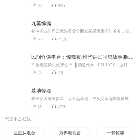
38
34万
九墓惊魂
初中毕业的周云武跟着父母回老家探望重病的爷爷，却意外撞破爷爷的神秘行踪 —— 怀揣诡异木棍、深夜悄然外出，举止反常。好奇驱使下，他偷偷跟踪，竟闯入一片邪门林地：红紫色嗜血蝌蚪、成精的狸猫群、会 “鬼打墙” 的迷阵，步步惊魂间，他失足坠入一座...
669
2.1万
民间怪谈电台：惊魂夜|维华讲民间鬼故事|胆小勿入
** 物理定律失效警告 ** ▌频道代号：FM-107.0「血月频率」 ▌安全协议：阅读时请确保至少一扇门保持敞开 你正在调频的并非普通电台——这是用1994年沈阳某废弃广播站设备搭建的「阴阳界中转站」。以下为近期捕获的异常声波样本： **‖ 事件切片 ...
76
7万
墓地惊魂
李平安因家境贫寒，买不起墓地，遵从父亲遗嘱偷偷埋葬，但看见那些整齐的墓穴就改变了主意，将父亲的骨灰放入陌生人的墓穴中。三年后，母亲病逝，想与父亲合葬，他三番五次墓地却拿不出父亲的骨灰，却碰到买卖器官杀人案。走进死胡同能绝处逢生吗？刚峰回...
29
1748
您是不是在找：
巨星从电台主播开始
万界电视台
一梦惊魂