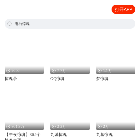
打开APP
电台惊魂
2656
7.7万
1.1万
惊魂录
GQ惊魂
梦惊魂
861.3万
2.3万
2万
【午夜惊魂】365个
九墓惊魂
九墓惊魂