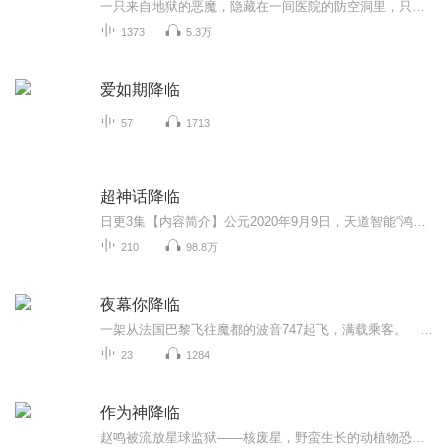
一只来自地狱的恶魔，隐藏在一间医院的防空洞里，只要时机一到，它就会带来一场腥风血雨......
1373
5.3万
爱如期降临
57
1713
超神话降临
日更3集【内容简介】公元2020年9月9日，天道智能“鸿蒙”携《神话》来到地球，开启了神话修炼的时代。任何人都有资格进入神话世界进行修炼，成佛成圣，永生不朽。秦阳，重生而来，只为弥补缺憾，吐尽心中不平，快意恩仇，君临天下。【作者/主播简介】作者...
210
98.8万
夜幕你降临
一架从法国巴黎飞往魔都的波音747起飞，满载乘客。 经济舱中。 叶勋笑呵呵的看了看待了半年的城市，矗立在维纳河畔的埃菲尔铁塔逐渐缩小，即将变成蚂蚁。 他收回视线，看向窗外，虎目中闪过希冀之色。 手中把玩着一块深蓝色玉佩，温柔抚摸着。...
23
1284
作为神降临
赵鸣被流放星球监狱——核废星，野蛮生长的动植物恐怖凶险。拥有基因工程系统的他，却将这里视作天堂。整颗星球都是实验场。筛选物种，演化文明，基因进化，解放枷锁。一只红蚁威仪从容：“先有古蚁后有天！”一只金蝇振翅呼啸：“吾起东方称神皇，太阳之...