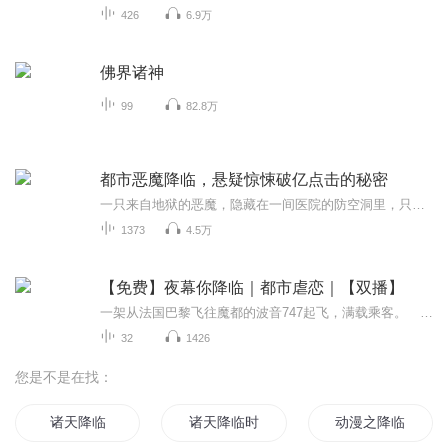
426
6.9万
佛界诸神
99
82.8万
都市恶魔降临，悬疑惊悚破亿点击的秘密
一只来自地狱的恶魔，隐藏在一间医院的防空洞里，只要时机一到，它就会带来一场腥风血雨
1373
4.5万
【免费】夜幕你降临｜都市虐恋｜【双播】
一架从法国巴黎飞往魔都的波音747起飞，满载乘客。 经济舱中。 叶勋笑呵呵的看了看待了半年的城市，矗立在维纳河畔的埃菲尔铁塔逐渐缩小，即将变成蚂蚁。 他收回视线，看向窗外，虎目中闪过希冀之色。 手中把玩着一块深蓝色玉佩，温柔抚摸着。...
32
1426
您是不是在找：
诸天降临
诸天降临时代
动漫之降临诸天