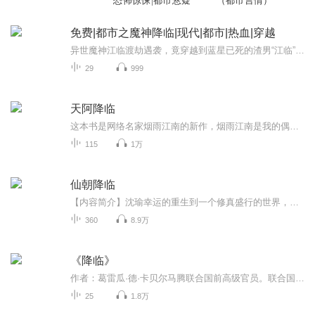
恐怖惊悚|都市悬疑
（都市言情）
免费|都市之魔神降临|现代|都市|热血|穿越
异世魔神江临渡劫遇袭，竟穿越到蓝星已死的渣男“江临”身上！不，他魔神江临绝不要顶着渣男的帽子，他不仅要做个宠妻爱子的好男人，修为也要比当年更高！
29
999
天阿降临
这本书是网络名家烟雨江南的新作，烟雨江南是我的偶像，他的每一本书都是值得一看的。 具体看这本书，他对于人的定义有独特的观点，主人公智商在线，文笔非常老练，情节跌宕转折，在如今网络文学茫茫的小说海洋中，是能让人眼前一亮的好书。
115
1万
仙朝降临
【内容简介】沈瑜幸运的重生到一个修真盛行的世界，前任有个金手指，不过他都没见过长啥样，就让同门女神给巧取豪夺了。不过好在哥们还有大天庭系统随身。资质平平？系统里可以兑换巫族战体，三清道体，金乌血脉，各种体质！法宝太弱？诛仙四剑，太极图，...
360
8.9万
《降临》
作者：葛雷瓜·德·卡贝尔马腾联合国前高级官员。联合国对抗沙漠化国际公约组织副秘书长。美国约翰·霍普金斯大学国际关系学硕士，政治科学文学硕士，日内瓦大学法学硕士。深研法律、国际关系、政治科学、生态学、哲学与东西方传统文化。同时，他也是一位...
25
1.8万