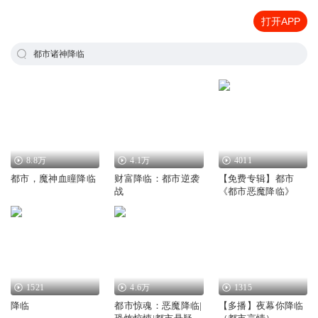
打开APP
都市诸神降临
8.8万
4.1万
4011
都市，魔神血瞳降临
财富降临：都市逆袭
【免费专辑】都市
战
《都市恶魔降临》
1521
4.6万
1315
降临
都市惊魂：恶魔降临|
【多播】夜幕你降临