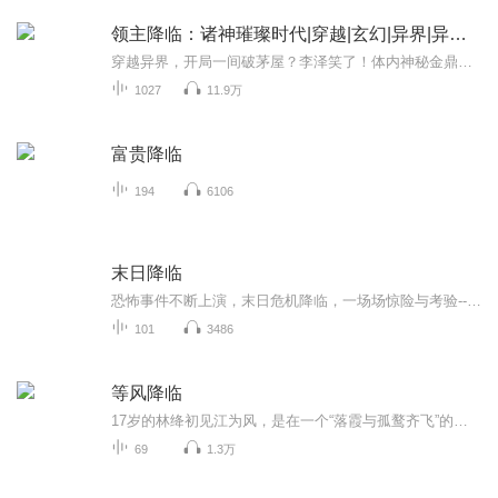
领主降临：诸神璀璨时代|穿越|玄幻|异界|异世大陆|玄幻
穿越异界，开局一间破茅屋？李泽笑了！体内神秘金鼎觉醒，吸收源力就能变强！招募流民、斩杀野猪、套利市场，短短数日从穷光蛋变身土豪领主。当狼群来袭，见习骑士李泽长剑出鞘：'我的领地，由我守护！'但忠诚度影响源力产出的秘密，才是他称霸异界的真正...
1027
11.9万
富贵降临
194
6106
末日降临
恐怖事件不断上演，末日危机降临，一场场惊险与考验-----欢迎关注主播微信公众号《文娱新星系》 解锁更多新领域 新动态主播不光做音频，还有更多你意想不到的业务奥
101
3486
等风降临
17岁的林绛初见江为风，是在一个“落霞与孤鹜齐飞”的黄昏。 他是肆意生长的野草，而她是一株温室的花，漫长的暗恋就此展开。 她只敢用38.6℃的ID给他点歌，远远旁观，偷偷想念。 毕业来临，彼此没有一句告别，他们各自去往不同的城市。 收拾东西的时候，...
69
1.3万