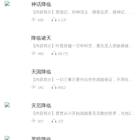
神话降临
【内容简介】西游记，封神演义，聊斋志异，搜神记，山海经……这些古老的神魔传记，原来竟然是某些神魔世界，与现实世界发生接触时被人留下的零星记载。邵阳，从一个普通学生，逐步接触到一个个神魔世界，探索隐秘时光之中的历史，挖掘背后真相，逐渐成长...
526
2.1万
降临诸天
【内容简介】叶晨穿越一万年时空，重生至人类纵横诸天万界的大降临时代，借助随同穿越的属性加点异能，纵横诸天万界。【作者/主播简介】作者：三丈红尘，网络小说作家。主播：DJ萧然【购买须知】1、本作品为付费有声书，前40集为免费试听，购买成功后，即...
483
58.7万
天国降临
【内容简介】一日三餐只要付出劳作就能保证，不用在担心怪物和敌人是否会来掠劫之中惶惶，能够以负担得起的价钱在市场中买到各种衣食住行用品，有一个出门在外可以保证自己安全的身份，有一个让匪徒和强盗退避的国家……对于埃拉西亚的众生来说，这样的国...
142
8912
灾厄降临
【内容简介】萧焚从小开始就能看见无数的世界，当他18岁时，通往其它世界的大门终于在一个无足轻重的早上，被他推开。盘旋在君士坦丁堡上空的巨龙，逡巡于雾都伦敦街头的人造怪物，徘徊在纽约废墟里的恶魔，振翅在东京街巷的告死乌鸦。这些历史中的历史，...
507
3万
黑暗降临