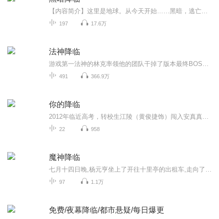
【内容简介】这里是地球。从今天开始……黑暗，逃亡，灾难，瘟疫，病毒，甚至于魔鬼……这些都将是地球的主旋律。人类？勉强苟活，将变成一种奢望！但是，或许有可能，你会由一名普通学生，变成魔法师；亦或者，你本来是个待业青年，但你有可能成为一名战...
197
17.6万
法神降临
游戏第一法神的林克率领他的团队干掉了版本最终BOSS深渊领主诺萨玛斯，出现了一个游戏CG。CG非常简陋，无穷无尽的虚空，虚空中一个自称是光辉之主的黯淡光球。“林克，你愿意拯救黑暗笼罩的费罗曼大陆吗？”光辉之主问。这么高大上、伟光正的任务，现实里...
491
366.9万
你的降临
2012年临近高考，转校生江陵（黄俊捷饰）闯入安真真（尹蕊饰）的世界，手机意外连通了2024年的“老江”。安真真在“老江”的指引下接近少年江陵，试图干预未来，却引发闺蜜邱倩（黄昕越饰）的误解。看似离奇的相遇确将江陵和安真真的命运捆绑在了一起，在...
22
958
魔神降临
七月十四日晚,杨元亨坐上了开往十里亭的出租车,走向了独属于他的故事,一个层层谜团的故事。
97
1.1万
免费/夜幕降临/都市悬疑/每日爆更