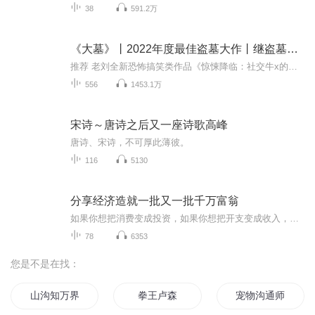
38
591.2万
《大墓》丨2022年度最佳盗墓大作丨继盗墓笔记后又一大作
推荐 老刘全新恐怖搞笑类作品《惊悚降临：社交牛x的我震惊世界》重磅来袭，点击收听→→→一部堪比盗墓笔记的神级大作，一座与世隔绝的超级大墓！ 【故事简介】二十年前，姥爷好心修建的水库竟带来了一场巨大灾难。但让人没想到的是灾难只是个开始，真正的...
556
1453.1万
宋诗～唐诗之后又一座诗歌高峰
唐诗、宋诗，不可厚此薄彼。
116
5130
分享经济造就一批又一批千万富翁
如果你想把消费变成投资，如果你想把开支变成收入，如果你想建立一份管道收入如果你有一个不甘平庸的创业梦想，那么请珍惜这次直销的经营模式， 换个地方消费，换出财富人生 赚钱加微信yzqh1015从此拥有人生贵人 百亿梦想平台招募合作伙伴 如果你不...
78
6353
您是不是在找：
山沟知万界
拳王卢森
宠物沟通师