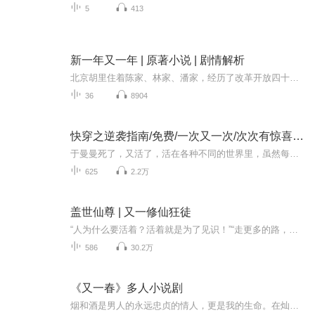
5
413
新一年又一年 | 原著小说 | 剧情解析
北京胡里住着陈家、林家、潘家，经历了改革开放四十年，他们的生活发生了翻天覆地的变化。陈家是普通人家，儿子陈焕是恢复高考后第一批大学生，后来成了著名的经济学者，女儿陈青和女婿何大海，经历了下海下岗和再就业。小女儿陈小鸥则是新时代的女性。林...
36
8904
快穿之逆袭指南/免费/一次又一次/次次有惊喜/悲催
于曼曼死了，又活了，活在各种不同的世界里，虽然每个世界都能活到老死，似乎是另一种的长生，但又是不同，只是无穷无尽的活着…… 第一世，她是冷宫的皇贵妃。第二世，她是一个带着一身脏病的快要死的女人。第三...
625
2.2万
盖世仙尊 | 又一修仙狂徒
“人为什么要活着？活着就是为了见识！”“走更多的路，见识更多的精彩，死了也不遗憾！”地球来的小男生丁浩，带着他的初衷，走上了一条成为《盖世仙尊》的通天大道！
586
30.2万
《又一春》多人小说剧
烟和酒是男人的永远忠贞的情人，更是我的生命。在灿烂的清晨，闲暇的时光，孤寂的夜晚，无限升腾的烟雾伴我度过每一个日子，不离不弃安慰我的灵魂。我现在恨不得抽自己二十个嘴巴，早知道这个鬼地方连烟草都没有，我情愿去美国享受六十几岁天年。至少老子...