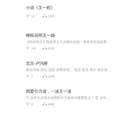
小说《又一程》
11
1203
柳暗花明又一婚
【内容简介】我是早上八点整出生的！算命先生说如果是男孩，非富即贵，如果是女孩，那就惨了。果然，我幼年克死了亲爹，结婚后老公成了植物人我把这一切归结为命……可是，他却出现了！他高大帅气极其富有，他同情我喜欢我，给我温暖和帮助。只是……命运...
165
6309
北京-卢沟桥
票价详情 20元 适宜 四季皆宜。 电话 暂无 简介 各位游客朋友们，大家好，我们在上学的时候呢，都学过卢沟桥的课文，相信大家对卢沟桥的历史也有一点了解。在这里呢，我在简单给大家介绍一下。卢沟桥呢，是燕京八景之一，在北京市南边大约15公里的地方，因...
1
1548
我爱引力波，一波又一波
① 去年九月首次侦测到引力波有何重要意义？ ② 去年十二月再次侦测到引力波给出了何种宇宙图像？ ③ 为什么都是黑洞？这些暴力合并的黑洞是怎么来的？ ④ 我们对未来的引力波观测可以有何期待？ ⑤ 天文学家开启了多少扇观测宇宙的窗了？ 节选： 所以您看到了吗？有趣的事情来了！我们暂且要把万有引力的概念放到一边去。各位大朋友、小朋友您说这怎么可能呢？牛顿不是很伟大么，牛顿当年是彻底地推翻了过去科学家的想法，用牛顿三大运动定律建立了我们对宇宙的了解，怎么今天竟然被爱因斯坦给推翻了！各位大朋友、小朋友，您要听个笑话吗？这个笑话讲的是牛顿跟爱因斯坦对我们思考宇宙观念上所产生的东西。牛顿当年提说来了非常漂亮的三度空间，大家在三度空间里面按照牛顿三大运动定律在运动，日子过得挺好。但是爱因斯坦就把相对论，狭义相对论和广义相对论这两部分引进了我们的生活。好多人说还真不懂，爱因斯坦的思考简直是高大上，咱们平凡的人是追随不上的。所以这个笑话说，上帝当年看到了宇宙混乱一片，所以就说了一句话：“让牛顿出生吧”，牛顿出生了以后这个宇宙就井然有序地在牛顿定律的规范底下运行了，可是这时候魔鬼看不过去了！魔鬼就说：“让爱因斯坦出生吧”，结果宇宙又恢复了混乱。。。。。
6
8485