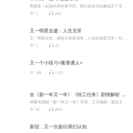
和朋友一起创作的科普节目，我们在喜马拉雅也开了专门的“科学有段子”的栏目。想深入浅出的聊聊科学的故事，科学的新闻，科学的历史中那些有趣、有料的事情。因为我是北京人，从小喜欢相声、评书，又受过两年专业训练，所以就以北京方言为基础，发挥北京...
2
249
又一明星去逝：人生无常
又一明星去世：拥有从来是侥幸，人生起落是无常！别等到越过山丘，才发现无人守候。生命 是一场死亡练习昨天，一条新闻震惊了所有人。吴孟达去世了。昨天下午17时17分， 吴孟达离开了大家享年68岁。其实昨日午间，就有港媒称吴孟达已转入ICU留医，医生已通...
1
79
又一个小练习<案香袭人>
188
1.2万
全《新一年又一年》《特工任务》剧情解析 韩庚
48集电视剧《新一年又一年》导演：王为编剧：聂欣主演：于晓光 郎月婷 刘莉莉 杨若兮 王姬 李东霖 何政军 马灿灿 刘亭作 刘伟 沈瑶该剧翻拍自1998年的经典名剧《一年又一年》，以细腻的笔触和深情的叙述，描绘了在改革开放四十年间，北京胡同里陈家、林家...
93
8079
新冠，又一次超出我们认知