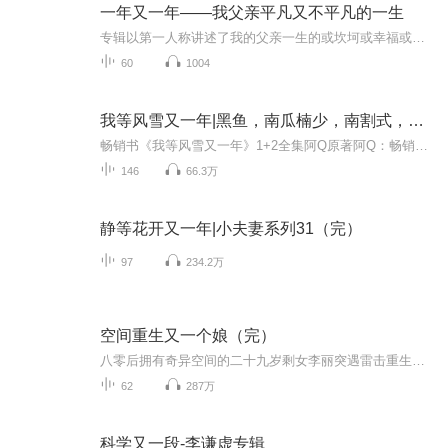
一年又一年——我父亲平凡又不平凡的一生
专辑以第一人称讲述了我的父亲一生的或坎坷或幸福或成功的经历。在这本专辑中，我父亲讲述了他的家庭，他所生长的村子，他的学习生涯，他的工作经历，既有童年短暂的幸福时光，也有成为孤儿后的凄凉，还有一腔为国的拳拳之心，即使在逆境中也能乐观地对待...
60
1004
我等风雪又一年|黑鱼，南瓜楠少，南割式，阿手多人剧
畅销书《我等风雪又一年》1+2全集阿Q原著阿Q：畅销书作家，著有作品《冬至白昼最短》《朝朝》《我等风雪又一年》等十多部。多部作品已出影视版权，其中《朝朝》正在拍摄中。出品人：春柳文化旁白、王愢——黑鱼苏遇——南瓜楠少沈骆驰——南割式郭老师、刘...
146
66.3万
静等花开又一年|小夫妻系列31（完）
97
234.2万
空间重生又一个娘（完）
八零后拥有奇异空间的二十九岁剩女李丽突遇雷击重生到抗战时期二十一岁乡下妇女陆二丫身上凭着前世记忆带着原主两个儿子、一个女儿在战火纷飞的年代活出和原主不一样的人生找到一块乐土平安度日，获得自己的第一春幸福人生。
62
287万
科学又一段-李谦虚专辑