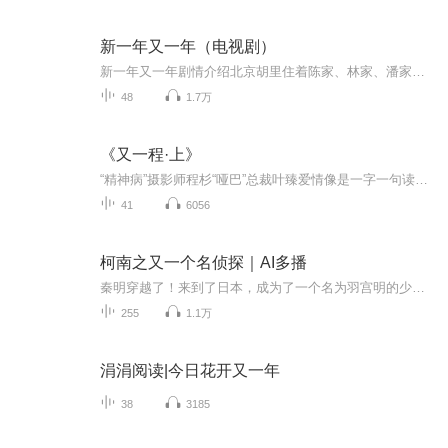
新一年又一年（电视剧）
新一年又一年剧情介绍北京胡里住着陈家、林家、潘家，经历了改革开放四十年，他们的生活发生了翻天覆地的变化。陈家是普通人家，儿子陈焕是恢复高考后第一批大学生，后来成了著名的经济学者，女儿陈青和女婿何大海，经历了下海下岗和再就业。小女儿陈小鸥...
48
1.7万
《又一程·上》
“精神病”摄影师程杉“哑巴”总裁叶臻爱情像是一字一句读你读你的温柔也读你的暴虐
41
6056
柯南之又一个名侦探｜AI多播
秦明穿越了！来到了日本，成为了一个名为羽宫明的少年他愕然发现，刚刚高考结束的原主，放弃了大学深造的机会，毅然接手了刚过世的父亲的侦探事务所。那所大学的名字，叫帝丹大学。而那家侦探事务所的地址，是米花町3丁目25番地……
255
1.1万
涓涓阅读|今日花开又一年
38
3185