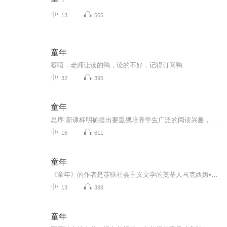
13
565
童年
嘻嘻，老师让读的鸭，读的不好，记得订阅鸭
32
395
童年
总序:新课标明确提出要重视培养学生广泛的阅读兴趣，扩大阅读面，增加阅读量，提高阅读品味，提倡少做题，多读书，读好书，好读书，读整本的书。本套丛书是专门为广大中小学生倾力打造的经典读物，版本完善，内容准确，体例设置科学。本套丛书，通过导读，...
16
611
童年
《童年》的作者是苏联社会主义文学的奠基人马克西姆•高尔基。 高尔基出生于伏尔加河畔的一个木匠家庭，4岁父亲病逝，随母亲寄居在开小染坊的外祖父家，后来外祖父破产了，母亲也去世了，11岁的高尔基开始独立谋生。他捡过垃圾，当过各种杂工。虽然只上过...
13
388
童年