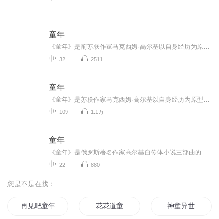
童年
《童年》是前苏联作家马克西姆·高尔基以自身经历为原型创作的自传体小说三部曲中的第一部（其他两部分别为《在人间》、《我的大学》）。该作讲述了阿廖沙（高尔基的乳名）三岁到十岁这一时期的童年生活，生动地再现了19世纪七八十年代前苏联下层人民的生...
32
2511
童年
《童年》是苏联作家马克西姆·高尔基以自身经历为原型创作的自传体小说三部曲中的第一部（其他两部分别为《在人间》、《我的大学》）。该作讲述了阿廖沙（高尔基的乳名）三岁到十岁这一时期的童年生活，生动地再现了19世纪七八十年代沙俄下层人民的生活状...
109
1.1万
童年
《童年》是俄罗斯著名作家高尔基自传体小说三部曲的第一部，写于1913年至1916年，这部回忆童年生活的长篇小说创作于作家成名之后，已是艺术上相当成熟的作品。书中再现了作者童年时代的俄罗斯生活，塑造了一个个形象逼真、个性鲜明、栩栩如生的人物。通过...
22
880
您是不是在找：
再见吧童年
花花道童
神童异世