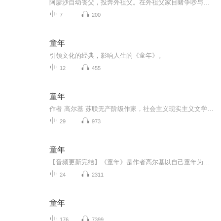
阿廖沙自幼丧父，投奔外祖父。在外祖父家目睹争吵与残酷，在外祖母的善意滋养下，见识人间善恶，于苦难中坚守善良，艰难成长。
7
200
童年
引领文化的经典，影响人生的《童年》。
12
455
童年
作者 高尔基 苏联无产阶级作家，社会主义现实主义文学的奠基人。
29
973
童年
【音频更新完结】《童年》是作者高尔基以自己童年为基础写的一部自传体小说，它揭露了俄国沙皇时期的黑暗残暴，而高尔基从小就生活在这样的环境里，受尽折磨与欺辱，无论是在精神上，还是在肉体上都承受着巨大痛苦，弹高尔基没有对生活失去信心，而是坚强地走了过来
24
2311
童年
176
7399