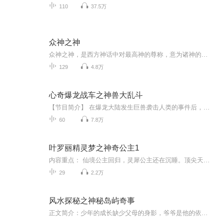
110
37.5万
众神之神
众神之神，是西方神话中对最高神的尊称，意为诸神的领袖，众神之上的存在。而在中国神话中，众神之神并不是最高神，只是对某位没有职位，但权力却与天帝相等的圣人的尊称，所以地位要略低于天帝，但同样可以号令诸神。其他神话世界，没有众神之神的说法，...
129
4.8万
心奇爆龙战车之神兽大乱斗
【节目简介】 在爆龙大陆发生巨兽袭击人类的事件后，公会发布了任务，召集驯龙斗士前往调查并打倒巨兽。心奇和罗拉为了晋升黄金驯龙斗士，接受了任务，并在复博士的帮助下升级战车，使他们的爆龙能够进化成机械恐龙形态（LV1）。到达目的地后，他们发现虫...
60
7.8万
叶罗丽精灵梦之神奇公主1
内容重点： 仙境公主回归，灵犀公主还在沉睡。顶尖天神是否仇视？一场大战即将爆发！！隐藏的一个仙子密谋着，连续专辑，叶罗丽精灵梦之神奇公主欢迎你们！这个专辑录完之后，还有后面几个专辑等着你们来听哦！第二个新专辑是《叶罗丽精灵梦之晨雾露珠2》...
29
2.2万
风水探秘之神秘岛屿奇事
正文简介：少年的成长缺少父母的身影，爷爷是他的依靠，也是有名的风水师。爷爷去世后，少年接手了爷爷的事业，却发现自己面临着巨大的挑战。高考前，他和苏娟露营，误入凶地，遭遇了鬼打墙和煞灵的纠缠，好不容易逃脱，苏娟却在高考前不辞而别。上大学后...