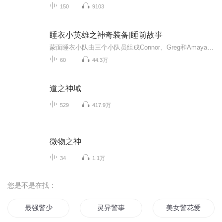
150
9103
睡衣小英雄之神奇装备|睡前故事
蒙面睡衣小队由三个小队员组成Connor、Greg和Amaya。三个人白天是普通的小孩，但是每当夜幕降临，他们披上睡衣带上面具之后，就变身超级英雄。他们探险、解决谜题，并在成长中学会很多知识。
60
44.3万
道之神域
529
417.9万
微物之神
34
1.1万
您是不是在找：
最强警少
灵异警事
美女警花爱上我