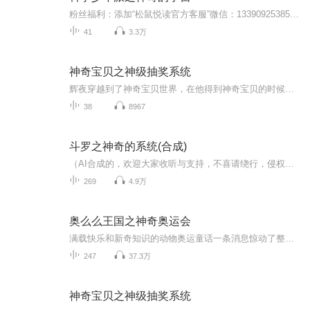
粉丝福利：添加“松鼠悦读官方客服”微信：13390925385，朋友圈每周都有“高品质特价图书”推荐、每日育儿知识分享、及粉丝群内与主持人互动的机会哦~新课上线：《故宫寻宝记》>>点我直听、《老鼠记者 第二辑》>>点我直听、《父与子——大兵全新演绎爆笑亲...
41
3.3万
神奇宝贝之神级抽奖系统
辉夜穿越到了神奇宝贝世界，在他得到神奇宝贝的时候觉醒了神级抽奖系统，不但每年每月都可以获得抽奖机会，完成一定的任务也可以获得抽奖机会。“叮，进行神级抽奖，获得小世界一个！”“叮，进行高级抽奖，获得可无限进化写轮眼一双！”“叮，进行中级抽...
38
8967
斗罗之神奇的系统(合成)
（AI合成的，欢迎大家收听与支持，不喜请绕行，侵权下架。【虚拟镜像AI有声书友扣扣群： 698585131】）作者：卖萝卜的兔子简介：王小天无意之间穿越到了斗罗大陆，还得到了一个神奇的系统！ “叮，你受到了攻击，不朽武魂启动，不朽之身得到了些许提升。” “叮，你发现了美女，抗魅惑能力得到些许提升。” “叮，你吸收了块魂骨，系统自动加持其属性威能。” ………… (特别说明，本书单女主，主打轻松，但不是反派无脑爽文)
269
4.9万
奥么么王国之神奇奥运会
满载快乐和新奇知识的动物奥运童话一条消息惊动了整个动物王国，四年一届的奥运比赛即将举办。一场为了梦想，为了超能金牌的动物王国奇幻之旅马上开启！各种“动物运动员”纷纷闪亮登场，带着“更高、更快、更强”的梦想，向奥运冠军的宝座发起挑战！可是...
247
37.3万
神奇宝贝之神级抽奖系统