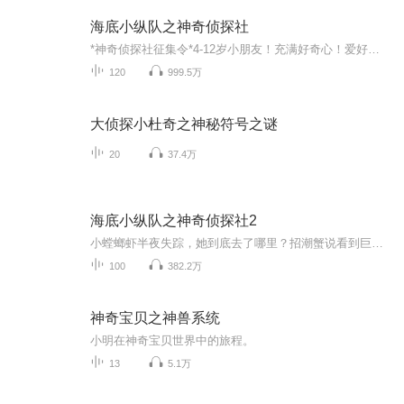
海底小纵队之神奇侦探社
*神奇侦探社征集令*4-12岁小朋友！充满好奇心！爱好推理！巴克队长他勇敢，又有谋略，对疑难“案件”有超常的嗅觉。作为小队的核心人物和精神领袖，他的果敢决策激励着每一位成员。呱唧带着他的口头禅“呀哦”一路活蹦乱跳，斗志昂扬，他的活泼和热情，能...
120
999.5万
大侦探小杜奇之神秘符号之谜
20
37.4万
海底小纵队之神奇侦探社2
小螳螂虾半夜失踪，她到底去了哪里？招潮蟹说看到巨大陨石掉落，真相到底是什么？海底世界突然出现了一个蒙着面的神秘人物“快快侠”，大家能找到他吗？……除了探险、拯救、保护，勇气再次升级，海底小纵队接到了新任务——帮助海洋居民解决各种难题，查...
100
382.2万
神奇宝贝之神兽系统
小明在神奇宝贝世界中的旅程。
13
5.1万