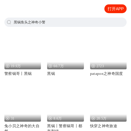
打开APP
黑锅鱼头之神奇小警
19.9万
66.7万
2723
警察锅哥丨黑锅
黑锅
patapon之神奇国度
31
8.6万
20.5万
兔小贝之神奇的大自
黑锅丨警察锅哥丨都
快穿之神奇旅途