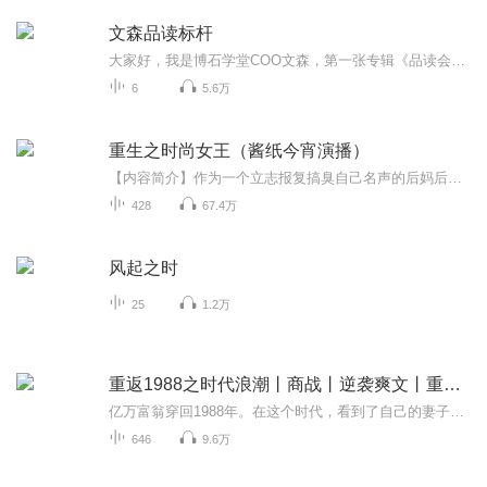
文森品读标杆
大家好，我是博石学堂COO文森，第一张专辑《品读会》收获36.6万次点播，感谢喜马拉雅广大听友的大力支持。 经过三个月的研发与升级，中国首家全球标杆学习移动商学院--博石学堂正式上线！ 与此同时，我们推出了第二张专辑《文森品读标杆》，为...
6
5.6万
重生之时尚女王（酱纸今宵演播）
【内容简介】作为一个立志报复搞臭自己名声的后妈后妹以及追到高岭之草的白富美，竟然在志愿未完成的时候出了意外，变成了家徒四壁的小穷妞，然后为了养家糊口不得不参加有着高额奖金的超模选拔赛，好在体高貌正，凭借原有的时尚素养，一路杀进决赛夺得冠...
428
67.4万
风起之时
25
1.2万
重返1988之时代浪潮丨商战丨逆袭爽文丨重生丨免费
亿万富翁穿回1988年。在这个时代，看到了自己的妻子和女儿在贫困中挣扎。上一世迷失在金钱中，这一世他决心再登巅峰，一手掌控家庭，一手掌控事业，调教这个野蛮生长的时代~
646
9.6万