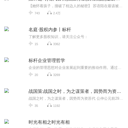
【她怀着孩子，撞破了枕边人的秘密】 苏语陌在最该被呵护的时候，发现了最痛的真相。没有哭闹，没有撕扯，她平静地起草了离婚协议，决绝得像个战士。可命运比她更狠——签字的那一刻，一场车祸撞碎了一切。再醒来，枕边人还在，但她的心已经死过一次。这一...
743
2.4万
名庭·股权内参丨标杆
了解更多股权知识，请关注公众号：
15
3362
标杆企业管理哲学
企业的管理思想对企业发展起到重要的推动作用。通过学习标杆企业的管理思想，可以为企业提供宝贵的启示和借鉴，帮助企业在不断变化的市场环境中保持竞争力和持续创新。希望通过声音带着大家共同学习标杆企业家的管理思想和管理哲学。
20
3269
战国策:战国之时，为之谋策者，因势而为资战国之时
战国之时，为之谋策者，因势而为资苏代 公仲公元前298年，薛公田文率领齐、韩、魏三国攻秦，向西周借兵乞粮。处在齐、秦两大国之间的小小西周难于应付。答应田文，会开罪秦国；如不答应，会使齐国不满，真是两难。
35
1192
时光有相之时光有相