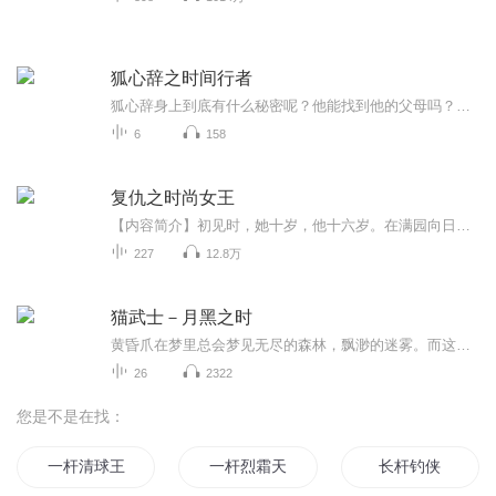
狐心辞之时间行者
狐心辞身上到底有什么秘密呢？他能找到他的父母吗？他的神奇力量到底是什么呢？快来收听狐心辞之时间行者吧。
6
158
复仇之时尚女王
【内容简介】初见时，她十岁，他十六岁。在满园向日葵的映照下，他亲吻着她的额头。“墨墨，我等你长大，等你长大了，就做我沈翊正的新娘！”“阿正哥哥，那你不许喜欢别人，只准喜欢墨墨一个人！” 初见时，天真无邪，梦想着牵着他大大手，做他最美丽的新...
227
12.8万
猫武士－月黑之时
黄昏爪在梦里总会梦见无尽的森林，飘渺的迷雾。而这些，却让他知道了一个惊天的秘密。星族告诉黄昏爪，复仇的怒火将毁灭族群。一只独行猫加入族群,被命名为狼爪，可黄昏爪却因为他奇怪的举动对他产生了怀疑。当黄昏爪得知真相时，狼爪背后的秘密令人震惊，...
26
2322
您是不是在找：
一杆清球王
一杆烈霜天
长杆钓侠