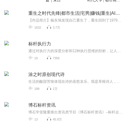
篇｜末日
时代大亨 | 都市商战|
重生2008
重生之时代先锋|都市生活|宅男|赚钱|重生|AI专辑
【作品简介】杨东旭发现自己重生了，重生回到了1979年这个中国充满各种机遇的年代，苏联还是超级大国似乎应该做点什么。香港娱乐圈还不够繁荣似乎应该做点什么。NBA还不够火爆似乎该做点什么......【作者简介】执笔乱红尘【购买须知】1、本作品为付费有声...
1632
3.7万
标杆执行力
通过对执行力的深度分析和12种执行思维的剖析，让人快速理解执行力，以及如何成为一个有执行力的人，这对于个人成长、企业的管理都具有深远的意义。《标杆执行力》作者：杨刚出版社：新华出版社出版时间：2021年11月
19
7356
涂之时原创现代诗
生活的酸甜苦辣体现在诗的喜怒哀乐。我是草根诗人，一直在学习，未来的路还很长，坚持走不停地走。很多作品还不够成熟，多数来源于生活，部分是来自同题诗，也有些是为写诗而写诗，不管好坏，我都喜欢它，毕竟它凝聚了我不少的心血。愿你在收听时能够找到...
189
1万
博石标杆资讯
博石学堂隆重推出资讯类节目《博石标杆资讯》--标杆企业的新鲜事儿每晚九点社群发布，其余平台九点后更新。每天几段标杆新闻+欧美经典歌曲，伴你度过每晚九点档。对标杆学习感兴趣的亲们，搜索微信公众账号：博石学堂更多精彩内容等你来！
13
45.9万