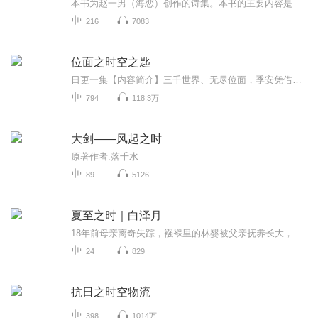
本书为赵一男（海恋）创作的诗集。本书的主要内容是作者二十余年创作的千余首现代诗歌作品中精选的部分作品合集。诗集中选录的作品为不同时期，不同风格的诗作，诗歌整体偏于现、当代抒情诗风格，婉约、细腻、又不失哲理与对生命本质的思考。由于诗作者有...
216
7083
位面之时空之匙
日更一集【内容简介】三千世界、无尽位面，季安凭借时空之匙任意遨游。张三丰：武道之初在于炼精化气；唐紫尘：小贼，使的什么武功？这般厉害，难道...，季安：怎么想学啊，来嘴一个，嘿嘿；天山童姥：小子，你怎么会我的武学；孙悟空：小孩，快给俺老孙摘...
794
118.3万
大剑——风起之时
原著作者:落千水
89
5126
夏至之时｜白泽月
18年前母亲离奇失踪，襁褓里的林婴被父亲抚养长大，看似邻家妹妹的她却拥有一双能看见妖怪的眼睛。大妖怪陈淲的到来让林婴本就不平静的生活“雪上加霜”。信守承诺的举父；一梦成痴的龙舌；报恩心切的许乐；重情重义的铛铛；嗜酒如命的老六；情深不寿的远...
24
829
抗日之时空物流
398
1014万