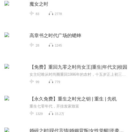
魔女之时
83
2778
高章书之时代广场的蟋蟀
28
1245
【免费】重回九零之时尚女王|重生|年代文|校园
女主纪唯从时尚圈重回1996年的农村，十五岁正上初三。探望生病的好友秦雯时，遇见男神沈一丞。纪唯经历从繁华时尚都城到小镇的落差，还答应帮秦雯送作业，后续将展开九零年代的生活故事。
99
779
【永久免费】重生之时光之钥 | 重生 | 先机
重生七零年代，开挂发家致富
1329
15.2万
婚碎之时|现代言情|婚姻背叛|女性觉醒|逆袭重生