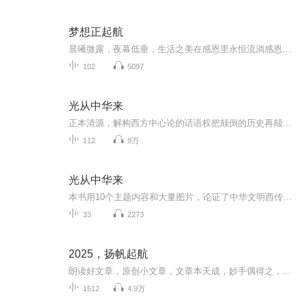
梦想正起航
晨曦微露，夜幕低垂，生活之美在感恩里永恒流淌感恩阳光照亮前行路，感激雨露滋养万物生长每次呼吸都是生命的馈赠，每缕清风都是岁月的亲吻世间温柔不过久旱逢甘霖，生活温暖恰似春阳照心田
102
5097
光从中华来
正本清源，解构西方中心论的话语权把颠倒的历史再颠倒回来让所有中国人重新认识这个世界
112
9万
光从中华来
本书用10个主题内容和大量图片，论证了中华文明西传波斯及后来的阿拉伯，最后传至欧洲，催生了西方现代文明。
33
2273
2025，扬帆起航
朗读好文章，原创小文章，文章本天成，妙手偶得之，历史人文大宝库
1512
4.9万