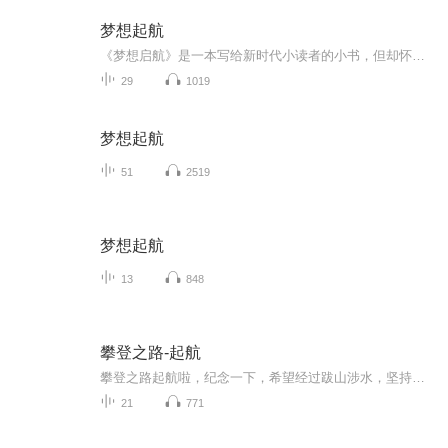
梦想起航
《梦想启航》是一本写给新时代小读者的小书，但却怀揣着一段宏大的历史述事。 从1840年鸦片战争开始，中国人民就苦苦探索救亡图强、复兴中华之路。 100年前，也就是1921年夏天的一天早上，一些人陆续走进上海法租界贝勒路树德里3号，这个地方现在被称为兴...
29
1019
梦想起航
51
2519
梦想起航
13
848
攀登之路-起航
攀登之路起航啦，纪念一下，希望经过跋山涉水，坚持到底，我们都能顶峰相见！
21
771