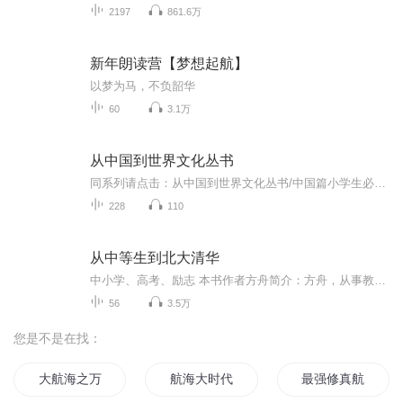
2197
861.6万
新年朗读营【梦想起航】
以梦为马，不负韶华
60
3.1万
从中国到世界文化丛书
同系列请点击：从中国到世界文化丛书/中国篇小学生必听请点击：这就是中国历史/涵盖小中初教材“从中国到世界文化丛书”是一套以中小学生为主要读者对象的课外历史、地理人文知识通俗读物。地球，我们的家园。畅游中国，畅游世界才能够使人开阔眼界，增长...
228
110
从中等生到北大清华
中小学、高考、励志 本书作者方舟简介：方舟，从事教育工作多年，现主要从事中小学生的教育研究工作，对中小学生心理及家校合作、家庭教育等问题多有著述。 今天的你成绩中等，明天的你，很可能会成为一颗闪闪发光的钻石！ 从中等生到北大清华，你只需要两个步骤：第一步：找出自己“居中”的根源——学习方法、学习习惯、学习态度全面大扫描！第二步：打好前进途中的″三大战役”——时间仗、战略仗、心态仗！你一定能赢！ 文章版权归原作者所有，如有侵权，请联系我秒删。感谢喜马拉雅FM，感谢您们的聆听，感谢您们的鼓励和支持！
56
3.5万
您是不是在找：
大航海之万古龙皇
航海大时代
最强修真航少