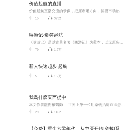
价值起航的直播
价值起航直播交流的录像，把握市场方向，捕捉市场热点，价值成长与优秀的公司共同成长
15
3732
嘻游记-爆笑起航
《嘻游记》是以古典名著《西游记》为蓝本，以无厘头方式的喜剧手法编写的情景广播剧，用轻松诙谐的表达方式描述了唐僧四人西天取经的过程。
79
1.2万
新人快速起步 起航
5
1.2万
我爲什麽棄西從中
本文作者龍衛權醫師──世界上第一位用藥物治癒血癌患者的醫師。他擅以中醫治愈西洋醫生棘手的癌症，可以中藥在短短的幾個月內治癒被西洋醫生判定為不換骨髓就必死無疑的血癌患者，並締造了全世界第一例單靠藥療而能生存的血癌患者之駭世驚俗的醫學奇蹟（對西洋醫學而言）！九一年加拿大華裔男童小哥頓證實患上家族性噬紅細胞血病，依照西洋醫學常識，這種惡疾必須骨髓移植才能痊愈，否則隨時喪命。其家人在各界協助下向全球華人募捐骨髓，可惜無一吻合，黯然回多倫多後，接受了龍醫師五個月的中醫療程，終於枯木逢春，痊癒康復（嚴格地說...
29
1452
【免费】重生六零年代，从中医开始|穿越|系统流