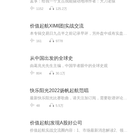
孟享：给我一个支点我能撬动地球作者：大刀老猿
1152
125.2万
价值起航XIMI团|实战交流
本专辑交易日九点半之前记录早评，另外盘中或有实盘技术策略分析。每日行情重点解读，挖掘中长线公司价值，理论与实践相结合。XiMi团主播会员可以免费畅听本专辑课程服务，团员通过图文、专享节目配合视频直播讲解课程，致力于挖掘长牛优秀上市公司的投资...
161
9778
从中国出发的全球史
由葛兆光先生主编，中国学者眼中的全球史观
804
30.1万
快乐阳光2022扬帆起航范唱
最新快乐阳光比赛歌曲，请关注加订阅，需要歌谱评论区留言
48
5.5万
价值起航|发现A股好公司
价值起航实战交流圈内容：1、市场最新消息解读2、领涨主线龙头公司跟踪3、盘中实时互动交流可按下图指引加入价值起航实战交流圈子：1、搜索“价值起航”，点击“主播”和价值起航头像2、点击“动态”，进入“价值起航的圈子”3、点击“加入”，即可看到精...