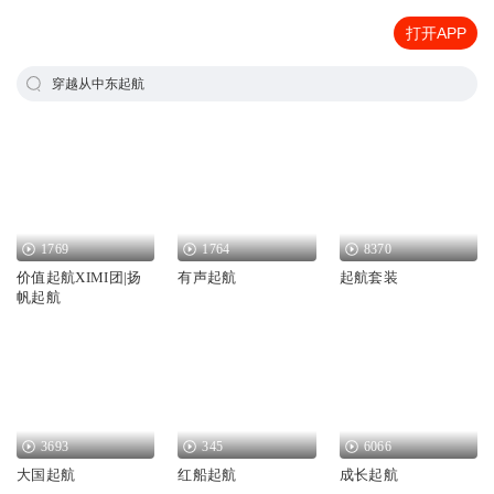
打开APP
穿越从中东起航
1769
1764
8370
价值起航XIMI团|扬
有声起航
起航套装
帆起航
3693
345
6066
大国起航
红船起航
成长起航