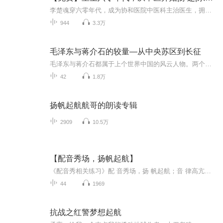
李楚魂穿六零年代，成为协和医院中医科主治医生，拥有签到系统和储物空间。他住在“情满四合院”中，为院里人看病，与何雨柱等人物交往，还被老太太催婚，其在这个时代会有怎样的精彩故事？
944
3.3万
毛泽东与蒋介石的较量—从中央苏区到长征
毛泽东与蒋介石都属于上个世界中国的风云人物。两个人出身不同经历不同，信仰更不同。那么究竟发生了哪些事情，致使毛泽东最终战胜蒋介石，取得了中国革命的胜利？毛泽东到底又有哪些过人之处？中国为什么最终属于中国共产党？敬请收听本专辑
42
1.8万
扬帆起航航哥的朗读专辑
2909
10.5万
【配音秀场，扬帆起航】
《配音秀相关练习》配 音秀场，扬 帆起航；音 律高亢，帆 船竞发；秀 外慧中，起 凤腾蛟；场 疆驰骋，航 海栈山。——20210624
44
1969
抗战之红警梦想起航