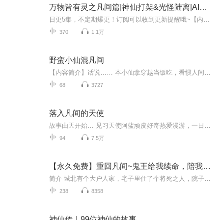
万物皆有灵之凡间篇|神仙打架&光怪陆离|AI电子书
日更5集，不定期爆更！订阅可以收到更新提醒哦~【内容简介】： 光怪陆离，诙谐搞笑，且看主人公一行人如何协同兽灵各显神威，阻击魔物鬼怪，拯救世界【作者简介】：苍漠八步禅心，网络小说作家，作品《万物皆有灵之凡间篇》，欢迎阅读！ 【主播介绍】：星...
370
1.1万
野蛮小仙混凡间
【内容简介】话说…… 本小仙拿穿越当饭吃，看惯人间形形色色 到哪儿不是人间，到哪儿不为混世 为何此世偏偏总是遇上情劫 难道天上的老仙们嫉妒本小仙过得太潇洒 要拿众美男来考验本小仙的定力 本小仙承认你们赢了还不行吗 小仙也不要修成正果了 只要你相...
68
3727
落入凡间的天使
故事由天开始… 见习天使阿蓝顽皮好奇热爱漫游，一日於天际之间迷路，带着星尘游至地球。 真挚天使心偶遇麻木都市人，故事由此开展。一切失望的、功利的、麻木的、匆忙的、沮丧的人都在这繁忙都市中放慢脚步，聆听天使之声，唤醒久违心灵…面对一群失望、消极的人，阿蓝努力与他们沟道，希望重拾他们的信心。 与此同时，天使首领交给天使阿蓝一对对联：「龙岛依然腾鲤处，炉峰几度起云时」，以及一项任务。天使阿蓝要藉这对联寻找自己的任务！若任务完成，她便可正式成为注册天使。於是天使阿蓝便唯有靠这唯一的线索去完成自己的任务！ 直至一天，阿蓝遇上一个古怪的老人，小天使心里燃起询问的念头，岂料老人一见此对联，反应有如雷击，并一手拉着天使往他的家？去。 阿蓝到达老人家里门外後，发现相同对联贴在门外，而门内则住着一个古怪家庭！及後无论他们还是与这个家庭有牵连的人，都能於天使阿蓝身上学习到很多久违了的人生哲理，重拾令人动容的心灵点滴。 究竟爷爷、对联与天使的任务又有何关系呢？而那奇怪的任务又是甚麽呢？最後究竟天使阿蓝能否任务完成，成为正式天使呢？
94
7.5万
【永久免费】重回凡间~鬼王给我续命，陪我凡间走一遭
简介 城北有个大户人家，宅子里住了个将死之人，院子中常常晾着一口棺材，生怕那口棺霉了。 要死了的容家千金身子娇弱，一年到头也踏不出宅子几步，见过她的人都说可惜，可惜红颜薄命，是个活不久的。 那日万鬼之主坐在她身侧，除她外无一人看得见。 想续...
238
8358
神仙传｜99位神仙的故事