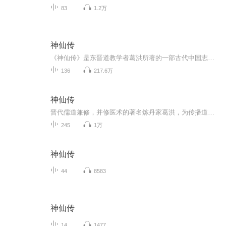
83
1.2万
神仙传
《神仙传》是东晋道教学者葛洪所著的一部古代中国志怪小说集，共十卷。本公号播读的神仙传是本人，根据神仙传的古文原著进行的解读版，另，将各朝各代相关的神仙故事也收录于本专辑，不存在侵权，所有书中的内容，为本人个人原创。
136
217.6万
神仙传
晋代儒道兼修，并修医术的著名炼丹家葛洪，为传播道术，及养生方术，及炼丹术，及修仙之术，而专门收集的各位成仙的凡人的故事。
245
1万
神仙传
44
8583
神仙传
14
1477