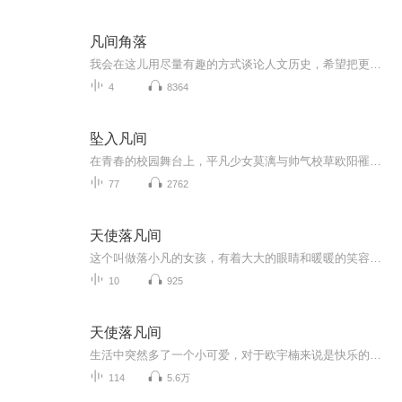
凡间角落
我会在这儿用尽量有趣的方式谈论人文历史，希望把更多的好书和好电影介绍给大家。
4
8364
坠入凡间
在青春的校园舞台上，平凡少女莫漓与帅气校草欧阳罹本是一对死对头，如同两颗相互排斥的磁石。莫漓正义勇敢，欧阳罹则霸气不羁，他们的相遇总是伴随着争吵与冲突，却也在不经意间互相吸引。从意外的绑架事件，到激烈的篮球对决;从热闹的生日派对，到惊险的...
77
2762
天使落凡间
这个叫做落小凡的女孩，有着大大的眼睛和暖暖的笑容，总喜欢一惊一乍的表现对这个世界的好奇与热爱，也认真的享受着生活的每一寸美好，哪怕只是一顿简单的晚餐，也总能吃的津津有味，让看的人都有幸福的感觉。 她就这样大大咧咧，冒冒失失的闯进了欧宇楠的...
10
925
天使落凡间
生活中突然多了一个小可爱，对于欧宇楠来说是快乐的，然而这个小女孩却有着惊人的秘密....
114
5.6万