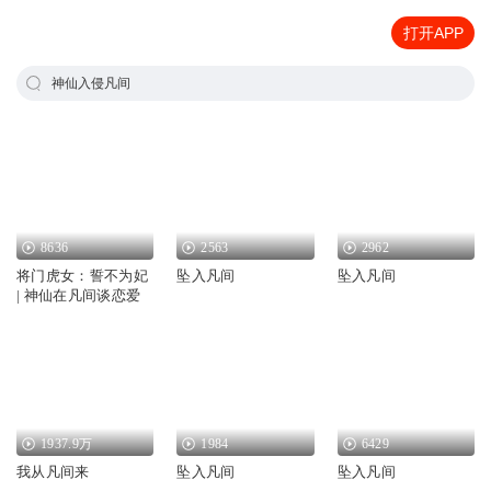
打开APP
神仙入侵凡间
8636
2563
2962
将门虎女：誓不为妃
坠入凡间
坠入凡间
| 神仙在凡间谈恋爱
1937.9万
1984
6429
我从凡间来
坠入凡间
坠入凡间