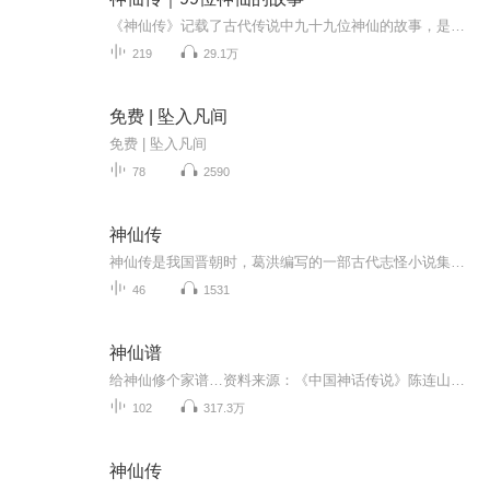
《神仙传》记载了古代传说中九十九位神仙的故事，是一部古代中国志怪小说集，以想象丰富，记叙生动著称。
219
29.1万
免费 | 坠入凡间
免费 | 坠入凡间
78
2590
神仙传
神仙传是我国晋朝时，葛洪编写的一部古代志怪小说集，里面记载了92位仙人的故事，我们一起来看一看吧。
46
1531
神仙谱
给神仙修个家谱…资料来源：《中国神话传说》陈连山；《诸神的踪迹》申赋渔；《维基百科》；《中国神话大词典》袁珂；《图说冥界鬼神》殷伟、程建强；《中国妖怪大全》孙见坤；《仙于道：神仙信仰与道家修身》干春松，等等。感谢所有书籍和维基百科词条编...
102
317.3万
神仙传