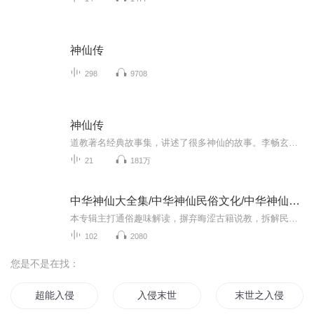
神仙传
298
9708
神仙传
道教著名经典故事集，讲述了很多神仙的故事。李畅玄才疏学浅，古籍中一些字音可能有误读，恳请高人多多指点更正！后期制作不够精良，以后主播会慢慢提高加强...
21
181万
中华神仙大全集/中华神仙民俗文化/中华神仙谱系
本专辑主打通俗趣味解读，摒弃晦涩古籍说教，拆解民间神仙文化。深挖各路神明的凡人过往、成神逆袭之路、三界职权与千年民俗渊源，打破大众固有认知。从家喻户晓的民俗神明，到天庭实权冷门仙神，再到完整的地府体系、流年太岁文化，全方位还原真实鲜活、...
102
2080
您是不是在找：
超能入侵
入侵末世
末世之入侵