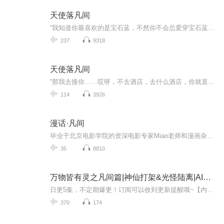
天使落凡间
“我知道你最喜欢的是宝石蓝，不然你不会总爱穿宝石蓝的西服。”“我知道你最爱吃的是咖喱鸡和螃蟹，因为你享受做咖喱鸡的时光，你享受剥螃蟹的过程。”“我知道你曾经有过一段感情，并且爱的深沉，浓烈。”“我知道你表面上温和，但其实只是不善言辞。”...
237
9318
天使落凡间
“那我去接你……哎呀，不去酒店，去什么酒店，你就直接来我家嘛……哦，我爸和我妈倒是不在家，但是有一个小客人在家里面呢……女孩子呀……哈哈，你想到哪里去了，陈晨他表妹，在我这边暂住一段时间……恩，恩，好，那我们回来再聊。”欧宇楠挂掉电话，...
114
3926
漫话·凡间
毕业于北京电影学院的资深电影专家Miao老师和漫画杂家德德德，联合文艺女侠叶文、天津十级相声票友企鹅、配音界超新星磊哥，力邀业内外充沛人士，畅聊圈内圈外事，口沫四溅语化飞龙，上天入地无所不能！长节目每周三上线，亲爱的听友们，不见不散哦～
35
8810
万物皆有灵之凡间篇|神仙打架&光怪陆离|AI电子书
日更5集，不定期爆更！订阅可以收到更新提醒哦~【内容简介】： 光怪陆离，诙谐搞笑，且看主人公一行人如何协同兽灵各显神威，阻击魔物鬼怪，拯救世界【作者简介】：苍漠八步禅心，网络小说作家，作品《万物皆有灵之凡间篇》，欢迎阅读！ 【主播介绍】：星...
370
174