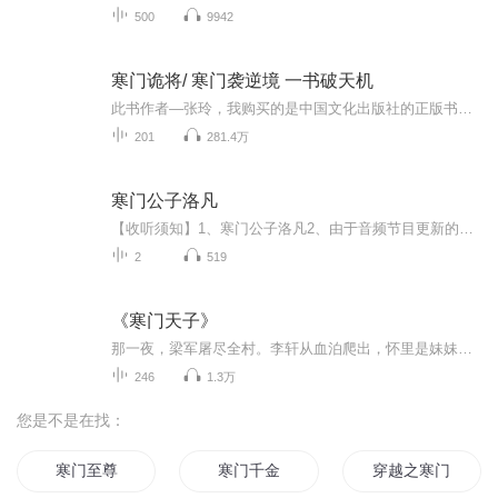
500
9942
寒门诡将/ 寒门袭逆境 一书破天机
此书作者—张玲，我购买的是中国文化出版社的正版书籍，此专辑为免费专辑。你是否渴望改变命运，从寒门走向成功？《寒门诡将》正版书，集合50局谋略，教你窥破天机，掌握底层翻身的阳谋策略。本文将带你深入了解这本书的核心思想，解析其背后的智慧布局，...
201
281.4万
寒门公子洛凡
【收听须知】1、寒门公子洛凡2、由于音频节目更新的比较慢，如想快速阅读小说文字版的全部章节，请在微信中搜索公/众/号【毛毛虫文学】，关注后，并在公/众/号中回复：【931】，便可快速阅读小说文字版全集。（注意：需要在公/众/号中回复才有效哦）
2
519
《寒门天子》
那一夜，梁军屠尽全村。李轩从血泊爬出，怀里是妹妹冰冷的尸身。他望着燃烧的家园，“要么饿死，要么换一种活法。”
246
1.3万
您是不是在找：
寒门至尊
寒门千金
穿越之寒门千金