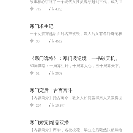
故事核心讲述了一个现代女性灵魂穿越到古代，成为世家大族的嫡长孙女后，如何凭借超越时代的智慧、勇气和商业头脑，在家族遭逢巨变、一朝倾覆的绝境中，以一己之力撑起门户，带领族中女眷艰难求生、最终实现家族复兴的励志故事。
712
4.2万
寒门求生记
一个女孩穿越后面对名声被毁，嫁人后又有各种奇葩极品，怎样求生致富？欢迎收听寒门求生记！
30
4512
《寒门诡将》：寒门袭逆境，⼀书破天机。
50局谋略：一局算生计，十局算人心，五十局算天下。寒门的三重破局之道。
51
2039
寒门宠后｜古言宫斗
【内容简介】托古寓今，教女人如何赢得男人又赢得世界！长的美有错吗？红颜一定是祸水吗？都不是，可是如何避免那么美却那么受伤的下场？《寒门宠后》虽是本古言书，却充满了现代女性智慧，让我们看看这位出身寒门的女子如何在古代不依靠男权还能活得滋润...
234
10.9万
寒门娇宠|精品双播
【内容简介】席华，名校校花，毕业之后毅然决然嫁给了一穷二白的大学同学，夫妻二人白手起家，同甘共苦十年，闯出了一片天。原以为就此可以过上夫唱妇随的日子，没想到最后却换来了丈夫的背叛，差点死于非命。虐渣女，灭渣男，夺产业，圆满的逆袭，却在走...