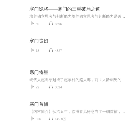
寒门诡将——寒门的三重破局之道
培养独立思考与判断能力培养独立思考与判断能力是破局的关键。在面对纷繁复杂的信息和建议时，我们不能人云亦云，要有自己的思考和判断。要学会从不同的角度分析问题，广泛收集多方面的信息，并对这些信息进行综合评估。
50
3696
寒门贵妇
18
4327
寒门将星
现代人赵郎穿越成了赵家村的赵大郎，前世大龄剩男的他，在这里不仅有妻子，还有一个可爱的女儿。正当他咒骂赵大郎拍屁股走人而自己却要替他养妻女时，却发现自己的·便宜妻女快要饿死了。
72
3624
寒门首辅
【内容简介】弘治五年，徐溥春风得意当了一朝首辅，李东阳初出茅庐做了会试考官。刘健熬成了文渊阁大学士，谢迁尚未入阁成就贤相美名。杨廷和奉旨参修《宪宗实录》，刘大夏一把火烧了《郑和海图》。王阳明抱着书本埋头苦读准备着即将到来的乡试，弘治皇帝...
326
145.8万