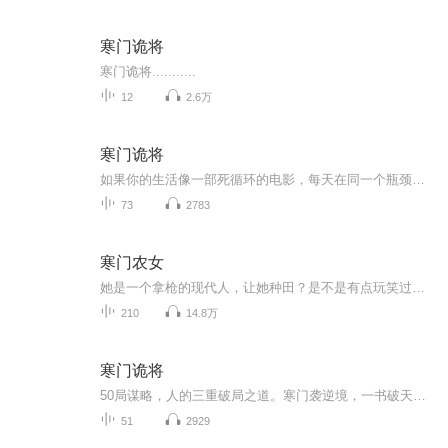
寒门诡将
寒门诡将...........
12
2.6万
寒门诡将
如果你的生活像一部死循环的电影，每天在同一个瓶颈里打转，感觉阶层像天花板一样难以突破，那么《寒门诡将》或许能给你一个不一样的剧本。
73
2783
寒门农女
她是一个拿枪的现代人，让她种田？是不是有点玩笑过头了！ 穿越到寒门，家徒四壁，家中没米，田中无粮。 好在母亲慈爱，兄友弟恭，亲情让身为孤儿的她下定了决心，好好种田经商，不能眼看着这个家如此破败！ 种田、经商，现代头脑才思敏捷，样样拿手！ 看...
210
14.8万
寒门诡将
50局谋略，人的三重破局之道。寒门袭逆境，一书破天机。一局算生计，十局算人心，五十局算天下。
51
2929