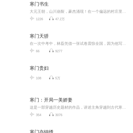
寒门书生
大元王朝，山川崩裂，豪杰涌现！在一个偏远的村庄里，有一位名叫宁天的贫穷书生，手持稀粥，从千峰万壑中踏出，身后聚集着众多人群，似要将世界化为一盘棋，横扫乾坤！
1226
47.2万
寒门天骄
在一次中考中，林磊凭借一张试卷震惊全国，因为他写出的科技理论远远超越了当前时代的前沿。经过一众科技大佬的商议，林磊被东国政府特别邀请，前往神秘的地底实验室进行深入研究。三年后，他不负众望，成功研发出了具有划时代意义的1nm光刻机，为国家科技...
66
9277
寒门贵妇
108
5万
寒门：开局一美娇妻
这是一部穿越历史题材的作品，讲述主角穿越到古代寒门，开局便有一位美娇妻相伴，随后展开逆袭人生的故事。【购买须知】1、本作品为付费有声书，会员免费收听，非会员购买成功后，即可收听，可下载重复收听。2、版权归原作者所有，严禁翻录成任何形式，严...
354
3076
寒门亦锦绣