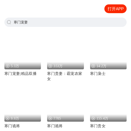
打开APP
寒门宠妻
5.3万
353万
14.2万
寒门宠妻|精品双播
寒门贵妻：霸宠农家
寒门枭士
女
9.9万
7705
155.4万
寒门诡将
寒门诡将
寒门贵女