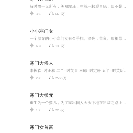
解时雨一无所有，美丽端庄，生就一颗观音痣，却不是任人摆布的泥菩萨，而是无所顾忌的恶女。
382
66.3万
小小寒门女
一个胎穿的小小寒门女有金手指。漂亮，善良。帮祖母求回个健康的身体……帮母亲拉回父亲偏了的心，帮兄弟姐妹们……。帮自己找了个男朋友，呃……这个好像不是……渐渐长大 越来越好
637
13.3万
寒门大俗人
李长森=时正和 二丫=时芙音 三郎=时定轩 五丫=时芙昕 七郎=时定浩原文就叫《寒门大俗人》作者画笔敲敲，目前演播到一百零几章，作者更新到一百六十几章了，等不及的小伙伴可以去看看原文哦~对生于末世的双系强者来说，没什么比好好活下去更重要了，所以，...
298
256.2万
寒门大状元
重生为一个婴儿，为了家出国人天头下地在科举之路上拼搏的故事...
106
22.9万
寒门女首富