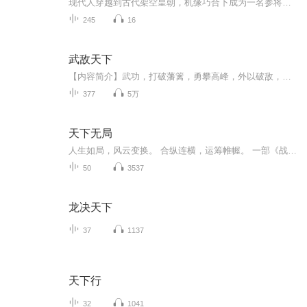
现代人穿越到古代架空皇朝，机缘巧合下成为一名参将，手提战刀，脚跨战马，纵横驰骋，马踏天下。他穿越而来，却不幸活在一个战乱时代；他本是世家子弟，却被迫流落在外。为了活下去，为了保护自己想要保护的人。他拿起了战刀，跨上了战马，纵横驰骋，马踏...
245
16
武敌天下
【内容简介】武功，打破藩篱，勇攀高峰，外以破敌，内以养身。人活一世，随波逐流，回首之时，往往感叹非己所愿。给你武功，挣脱束缚，追求真正的自我之路。重生成镖师之子，陈潜只能选择踏踏实实练功，朝九晚五吐纳。一次契机，令他前世技能与今生求武之...
377
5万
天下无局
人生如局，风云变换。 合纵连横，运筹帷幄。 一部《战国策》，百世道与术。 内习文修身，外学计御辱。 一言抵千军，一计定兴亡。
50
3537
龙决天下
37
1137
天下行
32
1041