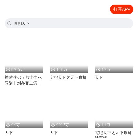
打开APP
阔别天下
970.5万
10.9万
1.2万
神雕侠侣（师徒生死
宠妃天下之天下唯卿
天下
阔别丨刘亦菲主演电
视丨金庸原著）
6.6万
606.7万
1.4万
天下
天下
宠妃天下之天下唯卿-