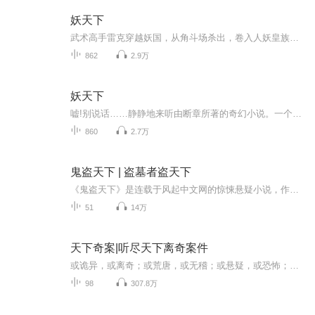
妖天下
武术高手雷克穿越妖国，从角斗场杀出，卷入人妖皇族权谋，以武破局，踏上逆天改命、问鼎妖界之巅的热血征途。
862
2.9万
妖天下
嘘!别说话……静静地来听由断章所著的奇幻小说。一个武术高手如何穿越来到异界妖国，如何成为一个征战杀场的角斗士，如何奋英雄怒，折妖皇刀，让美人倾心，让英雄俯首，让万民敬仰，让天下臣伏......杀戳，血腥，战争，恢宏，英雄，柔情......一切应有尽有...
860
2.7万
鬼盗天下 | 盗墓者盗天下
《鬼盗天下》是连载于风起中文网的惊悚悬疑小说，作者是承诺清风。这是一个有关盗墓的故事。 你以为最诱人的是那些绝世珍宝？ 你以为最恐怖的是地底下的那些东西？ 你以为最神奇的是千百年前故人的智慧？ 探险为本，人心难测，现代与古代的智...
51
14万
天下奇案|听尽天下离奇案件
或诡异，或离奇；或荒唐，或无稽；或悬疑，或恐怖；或感叹，或震惊。古往今来，世界各地都有很多奇怪的案件发生，有的案件已经破解，有的案件仍然是一团迷雾。在这些奇形怪状的案件背后，埋藏着科学的引线，人性的光芒与黑暗，时代的局限和社会制度的不断...
98
307.8万