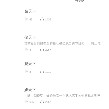
纯享版
命天下
45
1433
侃天下
荏苒凝音网络电台特推吐槽类脱口秀节目档，于周五与大家见面~敬请期待~ 荏苒凝音粉丝互动QQ群： 532909356；微博：荏苒凝音OL；微信平台：renranningying。求各位听友们帮忙转采，您的鼓励是对我们最大的肯定。
4
2057
观天下
8
1010
妖天下
：嘘！别说话。静静地看一个武术高手如何穿越来到异界妖国，如何成为一个征战杀场的角斗士，如何奋英雄怒、折妖皇刀、让美人倾心、让英雄俯首、让万民敬仰、让天下臣伏……杀戳、血腥、战争、恢宏、英雄、柔情……一切应有尽有，你还在等什么？一起来，共...
665
2.3万