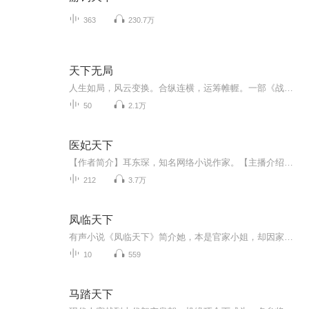
363
230.7万
天下无局
人生如局，风云变换。合纵连横，运筹帷幄。一部《战国策》，百世道与术。内习文修身，外学计御辱。一言抵千军，一计定兴亡。
50
2.1万
医妃天下
【作者简介】耳东琛，知名网络小说作家。【主播介绍】翼夜凌峰、呆小玖，有声小说主播。【内容简介】他，天之骄子，生来傲骨，运筹帷幄，一国太子。她，现代医学传人，却不幸惨死，魂穿古代。他与她，起初是一场利益，却陷入其中，爱意纵生，终成眷属。【购买须知】版权归原作者所有，严禁翻录成任何形式，严禁在任何第三方平台传播，违者将追究其法律责任。...
212
3.7万
凤临天下
有声小说《凤临天下》简介她，本是官家小姐，却因家族获罪，沦为卑微宫女。他，是权倾朝野的摄政王，冷酷无情，却唯独对她另眼相看。一场阴谋，一场邂逅，将两人的命运紧紧纠缠。她步步为营，从宫女到皇后，最终登上帝位，成为一代女帝。他倾尽所有，为她...
10
559
马踏天下