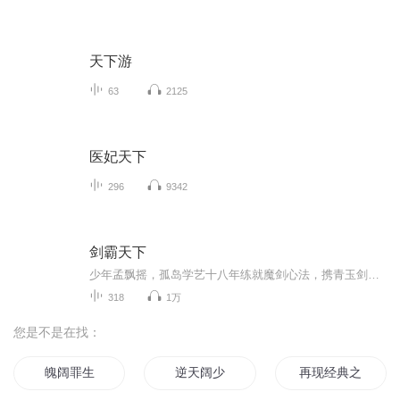
天下游
63
2125
医妃天下
296
9342
剑霸天下
少年孟飘摇，孤岛学艺十八年练就魔剑心法，携青玉剑踏入江湖。他初露锋芒便搅动武林风云，结识挚友红颜，却也深陷灭门惨案的阴谋漩涡。面对武林盟主的强权压迫与正邪两道的排挤，孟飘摇以剑为刃、以身为盾，打破世俗桎梏，融合正邪剑术领悟真谛。从青州比...
318
1万
您是不是在找：
魄阔罪生
逆天阔少
再现经典之海阔天