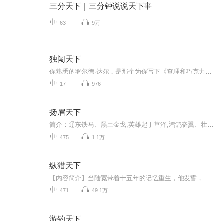
三分天下｜三分钟说说天下事
63
9万
独闯天下
你熟悉的罗尔德·达尔，是那个为你写下《查理和巧克力工厂》、《女巫》、《好心眼巨人》的魔法师。但你是否好奇，在拿起笔杆创造奇幻世界之前，他本人的人生就是一部何等惊心动魄的冒险史诗？本专辑将为你全景式呈现达尔青年时代真实而刺激的非凡经历——...
17
976
扬眉天下
简介：辽东铁马、黑土金戈,英雄起于草泽,鸿鹄奋翼、壮士高歌，热血染红竹简，自古将相岂有种，我若扬眉必惊天。作者:逆天吼，知名的网络小说作者，6月小说网S级签约作家，代表作有《三国争锋》《神魂大陆》《扬眉天下》演播：君阳：职业男配音，哈尔滨人毕...
475
1.1万
纵猎天下
【内容简介】当陆宽带着十五年的记忆重生，他发誓，要让生活充满激情。刀砍食人魔，箭射变形怪，脚踹地狱领主的裤裆，手摸魅魔女王的酥胸！纵览魔幻世界，让高手之名传遍世人。无数次在梦中才有的景象，陆宽让它们一一变为现实。“用心玩游戏，潇洒活一回...
471
49.1万
游钓天下