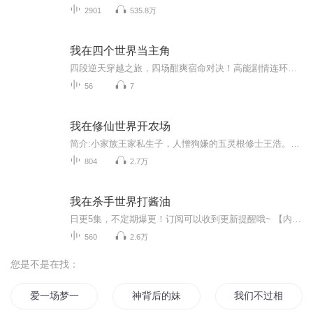
2901
535.8万
我在四个世界当主角
四段逆天穿越之旅，四场酣爽宿命对决！高能剧情连环上线，逆袭、权谋、甜宠、时空冒险一站式解锁，全程无尿点！卷一·异界琉璃光｜医者逆天，护佑苍生星际外科医生赵灵汐意外穿越异界，身负专属琉璃神光，可净化世间一切邪祟！她与身负守护血脉的清冷大祭...
56
7
我在修仙世界开农场
简介:小家族王家私生子，人憎狗嫌的五灵根修士王浩。从出生起便注定悲惨的一生，但作者神笔改变了他的命运。新灵魂新人生，穿越的王浩在修仙畀那玩是…
804
2.7万
我在杀手世界打酱油
日更5集，不定期爆更！订阅可以收到更新提醒哦~ 【内容简介】 严旭穿越到异世界，终于改变了人生但却发现自己的身份竟然是位世界顶尖级职业杀手。以后的日子他变成了白天是一位乖巧懂事，人见人爱的小保镖。到了夜晚却要拿着阻击枪瞄准目标冷血杀手。...
560
2.6万
您是不是在找：
爱一场梦一场
神背后的妹砸
我们不过相爱一场