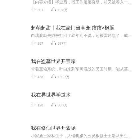
【内容介绍】毕业后，找工作屡屡碰壁，却又被卷入一桩桩离奇事件之中， 是命运使然还是有人刻意为之？ 黑夜中，总感觉背后有一双眼睛在窥视着我， 而我能做的，只有不断的向前跑...... 千万条路，千万莫回头！！【作者介绍】白夭夭，网络悬疑作者。【主播...
361
19.8万
超萌超甜丨我在豪门当萌宠 痞痞×枫砸
白璃渡劫失败被打回了幼年期不说，还被雷烤焦了，成了一只烤狐狸。机缘巧合被黎易非捡到，并被当成了宠物养。小狐狸恢复法力，变成人形，成了黎易非公司的当红小生，慢慢互生情愫，并经过种种搞笑欢脱的故事修成正果。
257
377万
我在盗墓世界开宝箱
带着宝箱系统，叶白来到军阀混战的民国时期。能从墓穴中开出来自诸天万界的宝物，这意味着叶白注定要投身到凶险难测的盗墓事业中。聆听蛇语血脉长生......成为吴老狗的大哥、和陈玉楼鹧鸪哨结为兄弟、探索青铜门后的秘密...这一切还要从瓶山下的苗寨开始。...
438
139.7万
我在异世界学道术
120
33.7万
我在修仙世界开农场
小家族王家私生子，人憎狗嫌的五灵根修士王浩从出生起便注定了悲惨的一生，但这一切随着另一个灵魂的到来而变得不同。 看王浩如何应用现代知识玩转修仙！