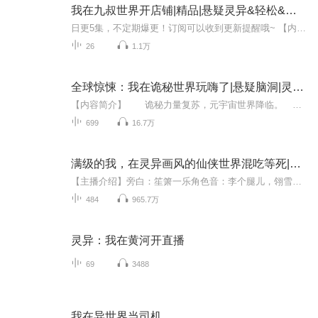
我在九叔世界开店铺|精品|悬疑灵异&轻松&穿越
日更5集，不定期爆更！订阅可以收到更新提醒哦~ 【内容简介】 在九叔大世界的动荡中，任家镇独守一方宁静。平凡的刘昊穿越至此，携带着‘最强店长系统’，开启了他的商业传奇。从一家不起眼的天天商城起步，刘昊凭借系统奖励的奇货，吸引了众多顾客，甚至...
26
1.1万
全球惊悚：我在诡秘世界玩嗨了|悬疑脑洞|灵异|求生
【内容简介】 诡秘力量复苏，元宇宙世界降临。 在这里，你能看到奇闻异录中的妖魔，恐怖故事里的鬼怪，甚至神话传说中那些古老的神祇！ 在元宇宙世界中，所有人都在惶恐不安，心惊肉跳。 而江澈却发现自己能看到奇怪的提示。 于是…… ...
699
16.7万
满级的我，在灵异画风的仙侠世界混吃等死|多人有声剧
【主播介绍】旁白：笙箫一乐角色音：李个腿儿，翎雪，帝繁音，心无涯，闻西，鱼子酱【内容介绍】穿越了，出生满级很OK，可是杨柳细腰的母亲吊打身强体壮的父亲什么鬼？这个世界女子带兵打仗，男子在家相妻教子？女孩子要刻苦修行，飞黄腾达，而男孩子最好...
484
965.7万
灵异：我在黄河开直播
69
3488
我在异世界当司机