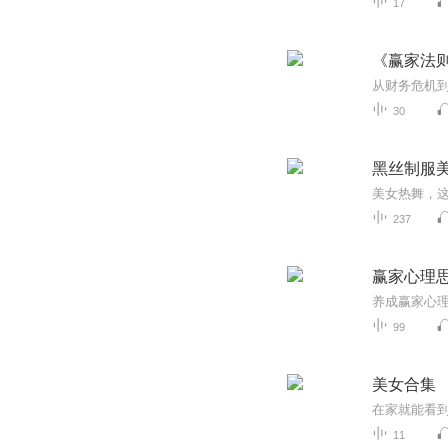
17
《赢家法
30
黑丝制服
美女热舞，
237
赢家心理
99
美女合集
在家就能看
11