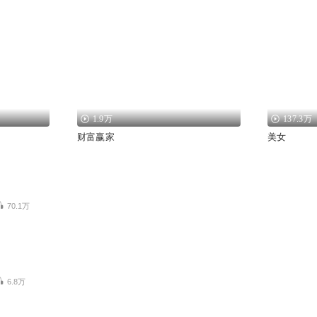
1.9万
137.3万
财富赢家
美女
70.1万
6.8万