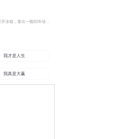
休闲时刻，看看美女~看完这一幕，我面色凝重，深深地低下了头，默默的关掉手机，起身打开冰箱，拿出一瓶82年珍藏版娃哈哈，紧紧的握在手里，慢慢走到窗前，窗外的景色有点暗淡，就如我的心情更一样，沉重，很沉重，渐渐的，外面灰蒙蒙的天空下起了小雨，为...
我才是人生赢家
我真是大赢家
赢男天下
异界的我因系统而成为了人生赢家
全能大赢家