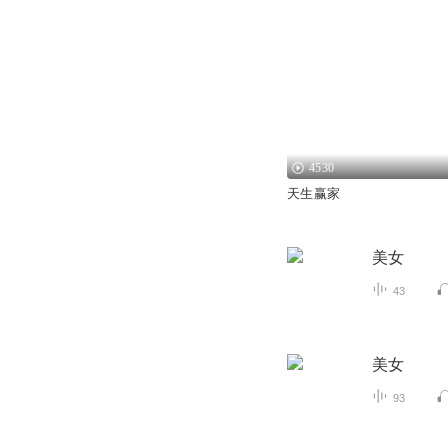
4530
天生赢家
美女
43
美女
93