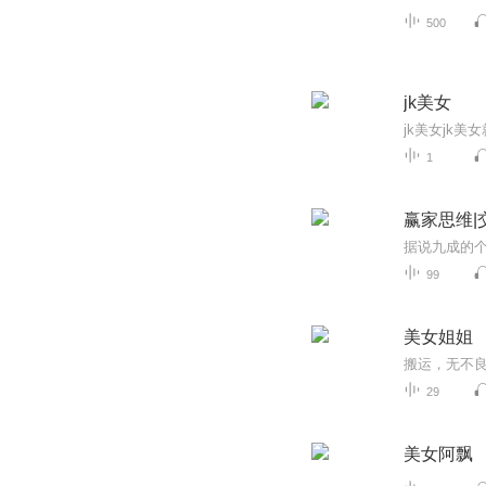
500
jk美女
1
赢家思维|
99
美女姐姐
搬运，无不
29
美女阿飘