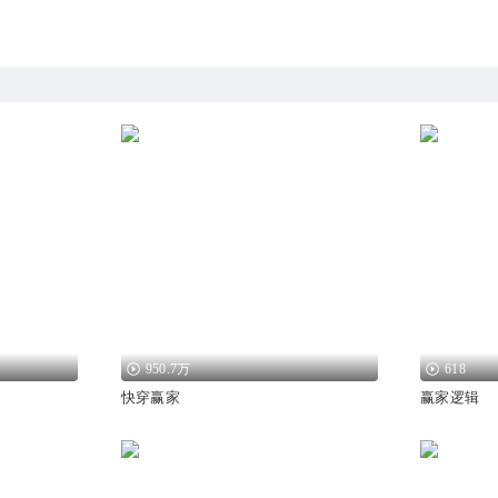
950.7万
618
快穿赢家
赢家逻辑