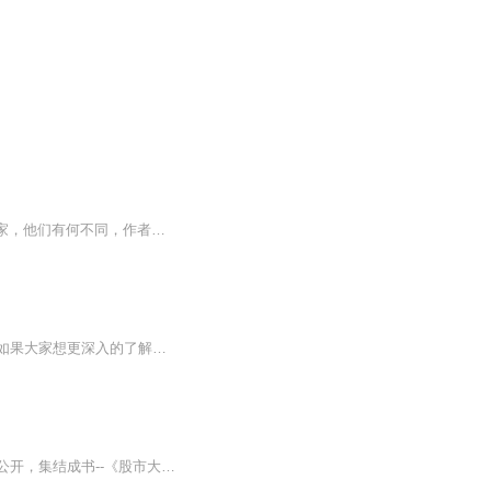
期货只有5%的人可以盈利，而5%的交易赢家赚到了95%输家的钱。怎么样成为期货交易赢家，他们有何不同，作者通过20年衍生品实战总结，结合多位台湾交易高手的访谈笔记，为你讲述盈利交易行为背后的交易逻辑，从机会选择到进出场，一步步环环相扣，带你走向期...
由于本课程有很多环节需要现场体验、互动，所以只能把一部分内容放在这里和大家交流。如果大家想更深入的了解课程，可以加微课助理微信18595527326，也可电话咨询。
陈进郎先生纵横台湾股市二十年，靠股市赚进数亿元身家。成功之后的将他的操作心得无私公开，集结成书--《股市大赢家--我用K线写日记》，与所有投资者分享。他在书中向读者坦诚介绍了自己的操盘方法，总结了自己的投资经验心得。书中指出了新手常犯的错误，...