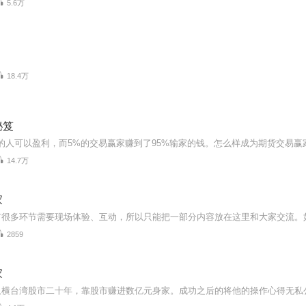
5.6万
18.4万
秘笈
14.7万
家
2859
家