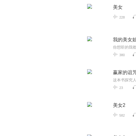
美女
228
我的美女姐
你想听的我
380
赢家的诅
23
美女2
582