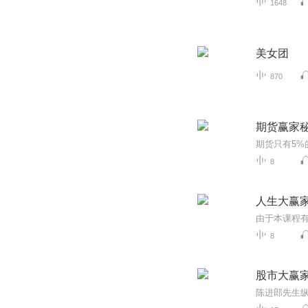
1648
美女团
870
期货赢家
8
人生大赢
8
股市大赢