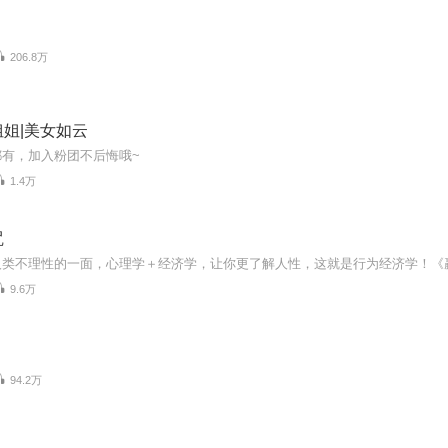
206.8万
姐|美女如云
都有，加入粉团不后悔哦~
1.4万
咒
9.6万
94.2万