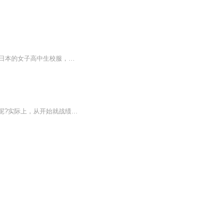
jk美女jk美女就是穿着jk服装的美女，jk原本意思是日本女子高中生，是日本那边传过来的。日本的女子高中生校服，就是短裙和衬衣。到了现在，可能是很多男人喜欢女人穿着这种服装，在网络上很常见。让不少男人沉迷，甚至当作性发泄对象来手淫，而且过度追求...
据说九成的个人投资者在股票、期货、外汇等交易中亏损。那么究竟为什么会出现这种结果呢?实际上，从开始就战绩不佳，屡战屡败，导致资金只赔不赚的个人投资者毕竟是少数，大多数人都曾或多或少地在交易中赚到过钱。即便如此，大多数人还是或早或晚地都陷入...