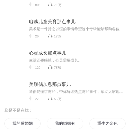
803
7.5万
聊聊儿童美育那点事儿
美术是一件持之以恒的事情希望这个专辑能够帮助各位宝妈宝爸能够对儿童美育有更多的了解和帮助学习美术，不仅仅为了画出一幅漂亮的作品，而是以美术为载体，培养孩子的审美和综合能力的提升，最重要的是孩子有一颗温柔而坚强的内心，懂得观察发现身边的美...
26
1735
心灵成长那点事儿
生活还要继续，心灵需要成长。
120
7870
美联储加息那点事儿
通俗易懂讲财经，带你解读热点财经事件，帮助大家规避财经坑
279
5.2万
您是不是在找：
我的后婚姻时代
我的婚姻有毒
重生之金色婚姻