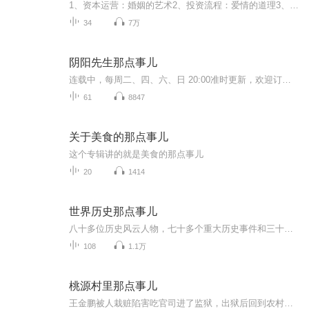
1、资本运营：婚姻的艺术2、投资流程：爱情的道理3、尽职调查：恋爱的玄机4、合同协议：订婚的事项5、企业估值：彩礼与嫁妆6、合资以后：难挨七年痒7、融资技巧：抱得美人归
34
7万
阴阳先生那点事儿
连载中，每周二、四、六、日 20:00准时更新，欢迎订阅收听天地、日月、昼夜、寒暑，皆为阴阳，而本书所讲述的是一个出生在东北那嘎达，打一出生就注定是阴阳先生的倒霉蛋一步步的雄起之路，堪舆风水、寻龙点穴，智斗女鬼旱魃，探究古墓等等诡秘之事尽在此书！
61
8847
关于美食的那点事儿
这个专辑讲的就是美食的那点事儿
20
1414
世界历史那点事儿
八十多位历史风云人物，七十多个重大历史事件和三十多个人类历史影响。有研究价值和被广泛关注的世界历史悬案，通过一个个栩栩如生的历史人物勾画人类文明发展的踪迹，通过一个个精彩鲜活的历史故事展现五千年世界历史风貌。
108
1.1万
桃源村里那点事儿
王金鹏被人栽赃陷害吃官司进了监狱，出狱后回到农村老家，不料偶遇山神在世得到逆天传承，至此灵药种田，拳打恶霸，屌丝逆袭，村霸啪啪打脸村里的女人个个美丽动人、笑靥如花，御姐、萌妹、寡妇嫂子应有尽有，香车别墅、美女钞票，招手即来，成就人生赢家...