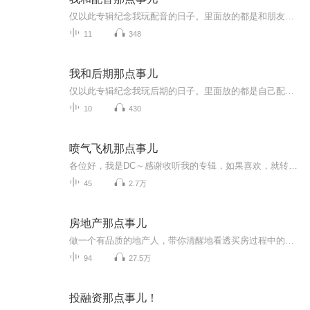
仅以此专辑纪念我玩配音的日子。里面放的都是和朋友的配音练习，然后用后期去完善的小片段。
11
348
我和后期那点事儿
仅以此专辑纪念我玩后期的日子。里面放的都是自己配音然后用后期去完善的小片段。或是自己后期的片段。
10
430
喷气飞机那点事儿
各位好，我是DC～感谢收听我的专辑，如果喜欢，就转评赞给一个呗。
45
2.7万
房地产那点事儿
做一个有品质的地产人，带你清醒地看透买房过程中的各种坑，我们还会在聊聊地产的同时说说财经，包括但不限于：1、房价的趋势判断；2、国内的房产政策解读；3、买房应该注意哪些细节；4、如何做好房产投资，精准理财。公众号：牧诗地产圈 个人公众微信号：...
94
27.5万
投融资那点事儿！