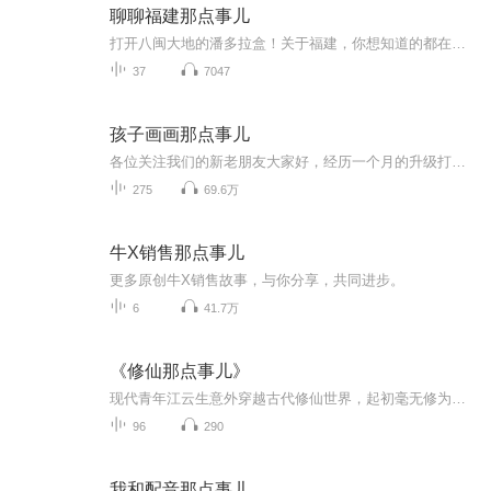
聊聊福建那点事儿
打开八闽大地的潘多拉盒！关于福建，你想知道的都在这里！《聊聊福建那点事儿》带你打开听觉，唤醒嗅觉，呼唤视觉！
37
7047
孩子画画那点事儿
各位关注我们的新老朋友大家好，经历一个月的升级打磨，我们又回来了！我们把一个儿童美术教育工作者要学习的知识，重新为大家梳理清晰！目录一、儿童美术发展二、儿童美术课程三、儿童美术课堂四、儿童美术老师五、儿童美术学习状态六、关于艺术七、家庭美育...
275
69.6万
牛X销售那点事儿
更多原创牛X销售故事，与你分享，共同进步。
6
41.7万
《修仙那点事儿》
现代青年江云生意外穿越古代修仙世界，起初毫无修为。获得神秘功法后，他凭借毅力与现代知识突破困境，修为接连突破至化神。最终成功渡劫修成仙人，成为修仙界传奇，激励着后来者。
96
290
我和配音那点事儿