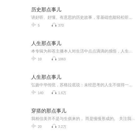
历史那点事儿
讲好听、好懂、有意思的历史故事，零基础也能轻松听懂千年中华史。聊聊古代王朝那些事儿｜白话趣味讲史全程通俗口语化叙事，拆解历朝冷门趣事、人物传奇。
5
370
人生那点事儿
本专辑为和苍主播本人对生活中点点滴滴的感悟，人生是一段旅程，旅程就有坦途也有崎岖，个中滋味，或许可以给到你一点借鉴，一点启发，一点灵感，从而让自己的人生变得更加有趣而轻松……用文化疗愈自己，用声音感动他们，本专辑皆为原创，计划每周一更，...
10
1063
人生那点事儿
弘扬中华传统，苏格拉底说：未经思考的人生不值得一过。你的人生该如何过？
140
1.6万
穿搭的那点事儿
我相信美并不是与生俱来的， 而是慢慢形成的。 关注我， 在这365天里， 养成你的时尚思维。
20
3.2万