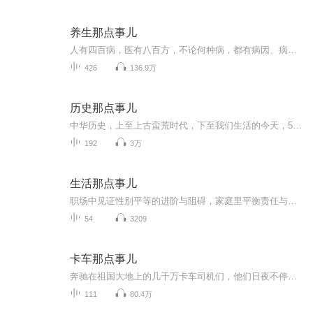
养生那点事儿
人有四百病，医有八百方，不论何种病，都有病因、病理、病机、病源，都可透过病象，溯因探源，把握来路，了然症候，重塑健康！
426
136.9万
历史那点事儿
中华历史，上至上古蛮荒时代，下至我们生活的今天，5000年的中华文明，造就了优秀的中华民族。历史上的四大文明古国，现如今也只剩我泱泱华夏，屹立不倒，作为一个有着悠久历史的大国，有着优秀传统文化的民族，我们有必要了解自己的过去，以史为鉴，奋力前行，实现伟大的复兴梦！每天不定量更新，欢迎您的收听订阅！
192
3万
生活那点事儿
职场中见证性别平等的进阶与阻碍，家庭里平衡责任与自我，网络上凝聚声量打破偏见。我们既承传统温度，又携现代锋芒，于细微处洞察冷暖，在坚韧中书写对世界的独特认知。
54
3209
卡车那点事儿
奔驰在祖国大地上的几千万卡车司机们，他们日夜不停，车轮滚滚，运输着各种各样生活和生产物资。他们生活在卡车上，他们热爱卡车。他们为我们讲述了与交警，路政，信息部，货站，货主，车匪，路霸的百态生活。
111
80.4万