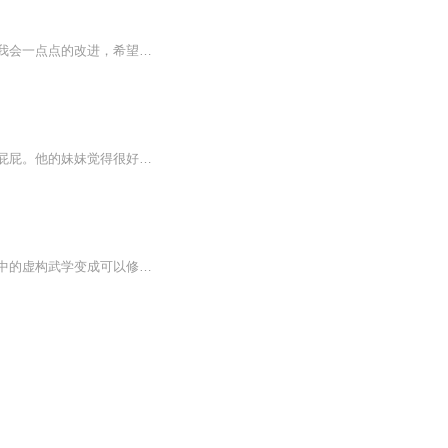
会不定时的讲一些关于黄皮子好听好玩的小故事，朋友们听完有什么意见和建议可以评论，我会一点点的改进，希望喜欢的朋友们涌跃的订阅关注，谢了
放屁受人取笑，总比忍住不放而痛苦不堪好得多。小青蛙皮皮遇到一个问题，他忍不住要放屁屁。他的妹妹觉得很好玩，但是他的爸妈和老师却不高兴。医生说这只是肚子里有臭气，慢慢会好起来。可惜的是，好得太慢了。皮皮设法忍住放屁，结果更糟：他的肚子膨胀...
当蓝色血月降临，灵气复苏伴随着灵异那普通人如同砧板鱼肉，当主角得到一本可以吧小说中的虚构武学变成可以修炼的真实武学时，灵异与武学碰撞出什么养的火花那？