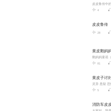
4
皮皮鲁传
28
黄皮鹅妈
81
黄皮子讨
灵异 悬疑 恐
5
消防车皮
大家好，我