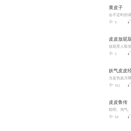
黄皮子
5
皮皮放屁
1
妖气皮皮
411
皮皮鲁传
聪明、淘气
64