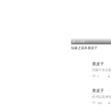
11.8万
仙缘之误杀黄皮子
黄皮子
刘瘸子东北黄
4
黄皮子
434