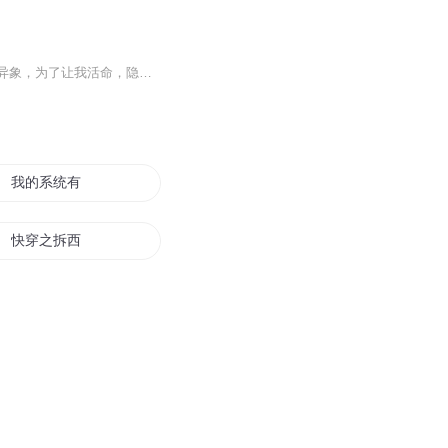
大家好我是刘氏萨满第五代传承弟子刘泊霖为您解答疑惑主人公：陈黄皮我出生那天，天降异象，为了让我活命，隐退的爷爷为我订亲续命，二十年后，因为爷爷的一场造化，已成首富的未婚妻一家，却与我退婚。他们低估了我爷爷的实力。
我的系统有点儿皮
快穿之拆西皮小能手
再顽皮我就玩你的皮
皮卡皮卡
我是皮皮怪