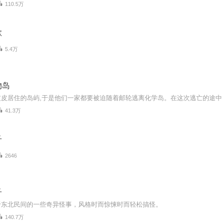
110.5万
歌
5.4万
物岛
41.3万
子
2646
子
于东北民间的一些奇异怪事，风格时而惊悚时而轻松搞怪。
140.7万