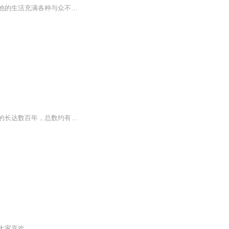
皮皮鲁传中的男一号：皮皮鲁，他是鲁西西的双胞胎哥哥。皮皮鲁聪明、淘气、正直善良，他的生活充满各种与众不同的奇遇历险。
鹅妈妈童谣（MotherGoose）是英国民间童谣集。这些民间童谣在英国流传时间相当久，有的长达数百年，总数约有八百多首，内容典雅，有幽默故事、游戏歌曲、儿歌、谜语、催眠曲、字母歌、数数歌、绕口令、动物歌等，英国人称其为 Nursery Rhymes（儿歌），美...
大家喜欢