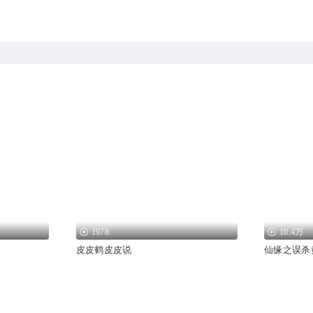
1978
10.4万
皮皮鹤皮皮说
仙缘之误杀