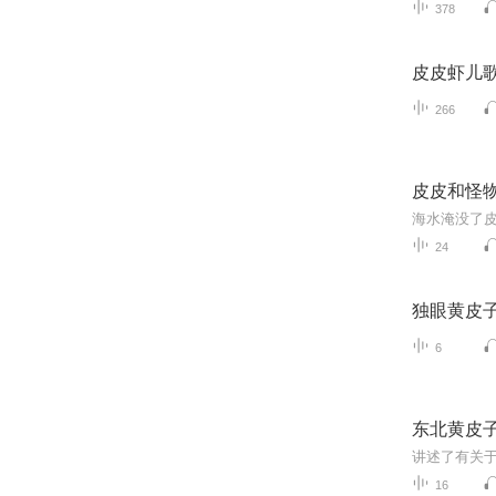
378
皮皮虾儿
266
皮皮和怪
24
独眼黄皮
6
东北黄皮
讲述了有关
16