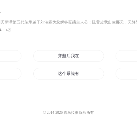
事
1.4万
穿越后我在皇宫当皮皮虾
的皮
这个系统有点皮
画皮重生
我的魔王城有皮肤
© 2014-
2026
喜马拉雅 版权所有
痒
我的人皮会说话