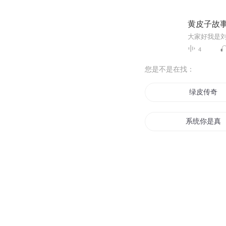
黄皮子故
4
您是不是在找：
绿皮传奇
系统你是真
皇后太调皮
泼皮圣师
我是真的皮