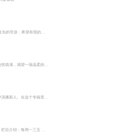
票价详情 暂无 适宜 11月至次年5月 电话 暂无 简介 游客您好，我是这次带大家游览泰国皮皮岛的导游，希望有我的陪伴能为你们的旅程增添更多美好的记忆。泰国皮皮岛，是泰国普吉岛东南部的一座岛屿，位于安达曼海，主要由大皮皮和小皮皮两座岛屿组成，这里...
各位亲爱的见证人，你们好，我是你们的“皮皮鹤”。在喧嚣尘世中，我们的心灵常被疲惫与纷扰填满，渴望一场温柔的慰藉，让灵魂在宁静中安然入眠。此刻，我带着我的声音，将为你们开启一段专属的助眠之旅。我将用最温柔的语调，为你朗读这些文字。我的声音...
欢迎来到我的有声世界！我是鹤渡寒塘，可以叫我“皮皮鹤”！我是一位热爱声音的力量的有声演播新人。在这个专辑里，我将记录下自己声音的成长，每一次练习、每一段作品，都是我与声音相伴的珍贵记忆。现在，我邀请你与我共同见证声音的成长，成为我的声音...
90后小哥哥用最“土味”的四川话解读调侃最“好耍”的新闻。新浪微博@一只狗皮皮 欢迎来撩！栏目介绍：每周一三五 下午5点半 皮皮准时陪你聊“噻话”更多的优质声音内容，欢迎关注微信公众号：听堂FM主播介绍：一个成都土著，一个成都街娃儿，一个爱憎分...