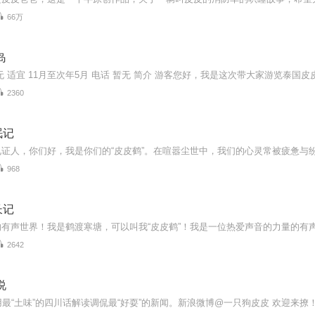
66万
岛
2360
眠记
968
长记
2642
说