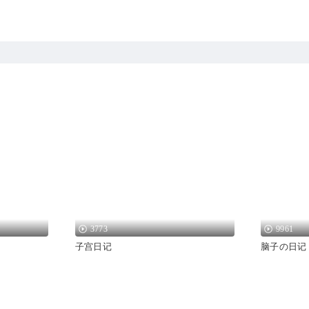
3773
9961
子宫日记
脑子の日记