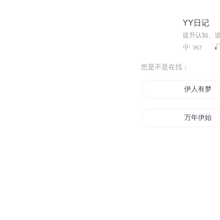
YY日记
957
您是不是在找：
伊人有梦
万年伊始
魔君仙伊人
火影之伊始
心悦伊兮伊