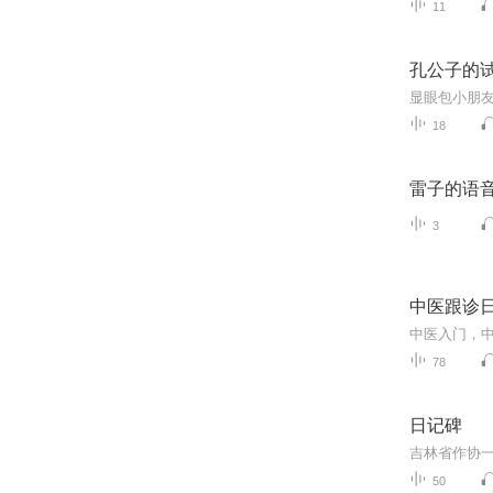
11
孔公子的
显眼包小朋
18
雷子的语
3
中医跟诊日
中医入门，
78
日记碑
50