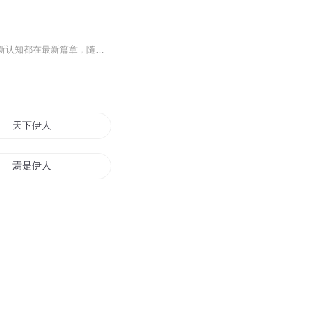
提升认知、追求真相、探索未来。【YY日记】为叶云每天发表的日记内容，每天1小篇。最新认知都在最新篇章，随着认知不断被颠覆、人生也越来越美好，真正展现了一个穷得只剩追求的产品人的人生成长轨迹，希望对您有所启发。每天早上发表日记，每天晚上录音，上传更新。所有涉及的原创内容版权，全部均归叶云YY所有，即本人所有。想了解更多请查看：
天下伊人
焉是伊人
穿越之爱在伊月
梦回伊始
谁等伊人