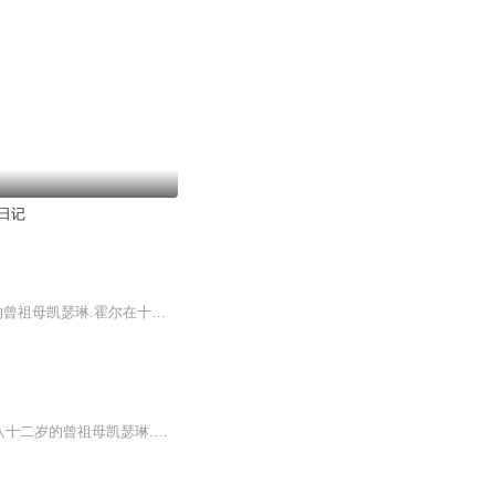
日记
本专辑仅供学习交流，请支持购买正版 这是一本由曾祖母送给重孙女的日记。八十二岁的曾祖母凯瑟琳.霍尔在十四岁那年,是一个温柔、乐观、幽默且坚强的小女孩，成长在美国新罕布什尔州。这一年，她遇到了常人难以想象的困境，家人和朋友都出现了意外，她必须以小小的肩膀撑起整个家庭。但这充满困苦的一年中也有欢乐，坚强的毅力和乐观的心态最终帮助这个身遭不幸的女孩，做过了艰辛波折而又充实的一年。 作者的讲述安静而有力，一定会打动每一个读者的内心。 ...
【美】 琼.W.布洛斯著 罗玲译 纽伯瑞儿童文学金奖 这是一本由曾祖母送给重孙女的日记。八十二岁的曾祖母凯瑟琳.霍尔在十四岁那年，是一个温柔、乐观、幽默且坚强的小女孩，成长在美国新罕布什尔州。这一年，她遇到了常人难以想象的困境，家人和朋友都出现...