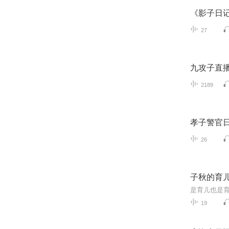
《影子日
27
九攻子直
2189
孝子警官
26
子秋的育
是育儿也是
19