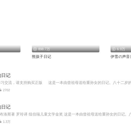
898.7万
6.9万
熊孩子日记
伊雪の声音
的日记
2702
的日记
1.3万