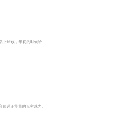
有了日记就有了生活的备忘录。我是小葱，是一名90后宝妈，也是万千世界中普普通通的一名上班族，年初的时候给自己买了一本日记本，想要记录自己一年中的喜怒哀乐，却总因为这样的那样的原因而搁浅，或许，我可以通过另一种方式来记录……
音传递正能量的无穷魅力。