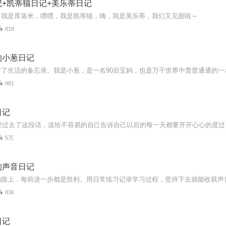
+凯蒂猫日记+美乐蒂日记
，我是库洛米，嘿嘿，我是凯蒂猫，嗨，我是美乐蒂，我们又见面啦～
818
的小葱日记
981
日记
已经过去了这段话，送给不容易的自己告诉自己以后的每一天都要开开心心的度过
5万
的声音日记
的路上，每前进一步都是胜利。用日常练习记录学习过程，坚持下去就能收获声
836
日记