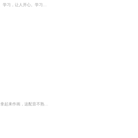
学习日语，已经有一年左右了。现在开始写日记，读日记。读短文。感谢一路相伴的老师们。学习，让人开心。学习，永无止境。皆さん、 こんにちは 〈みなさん〉それでは 始めましょう 〈はじめましょう〉<大家好，那么我们就开始吧>
在喜马攀登学习近20天，对于知识还吃不透 很是迷茫，不比以前画画，该用什么笔了就顺手拿起来作画，这配音不熟练，效果很差，拿不出手！以前用笔记记一些三三两两的往事，现在，我要学会用声音去记录！希望自己能一天天有进步！多多鞭策我吧！不然我会偷懒...