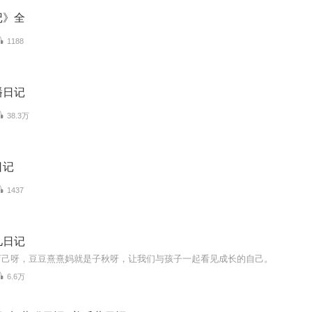
记》全
1188
播日记
38.3万
日记
1437
儿日记
育己呀，豆豆熹熹妈就是子秋呀，让我们与孩子一起看见成长的自己。
6.6万