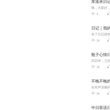
库洛米日记
嗨，大家好
4
日记｜我
19
瓶子心情
2022年，
10
不晚不晚
在有声演播
19
中日双语