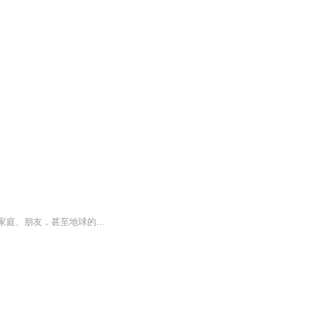
极为有趣的图画书，它以日记的书写方式，记录和表述了小蚯蚓、小苍蝇、小蜘蛛对自己、家庭、朋友，甚至地球的点点滴滴观察和感受，以及对自我、未来的想法，很能得到孩子的认同。情节幽默，人物造型可爱滑稽，一些搞怪逗笑的细节令人拍案叫绝。不仅帮助孩子培养乐观向上的态度、多元思考的习惯，还传达了有关不同生物和地球的相关知识。