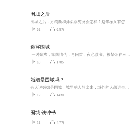
围城之后
围城之后，方鸿渐和孙柔嘉究竟会怎样？赵辛楣又有怎样的际遇呢？此本小说是模仿的钱老先生的文笔，由鲁兆明所著，虽是续貂，但也满足了大家对方鸿渐人生的又一次期待，不妨一听。
62
6.5万
迷雾围城
一时豪杰，家国情仇，再回首，夜色微澜。被禁锢在三少奶奶名分中的女学生；为夺嫡位相互残杀的易家兄弟；日本陆军士官学校的中国留学生；艳名远播的风尘女子；割据一方的大军阀……一场看似寻常的追捕与营救，将这些人联系在一起。他们为着各不相同的目...
10
1785
婚姻是围城吗？
有人说婚姻是围城，城里的人想出来，城外的人想进去。也有人说婚姻是爱的港湾，是内心最温暖的所在。你如何看待呢？一起来探讨吧！
12
1430
围城 钱钟书
11
4.7万