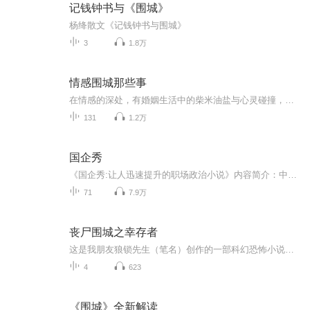
记钱钟书与《围城》
杨绛散文《记钱钟书与围城》
3
1.8万
情感围城那些事
在情感的深处，有婚姻生活中的柴米油盐与心灵碰撞，有心灵在寂寞中的辗转反侧，有爱情里的抉择与困惑，也有激情消弭后的自我探寻，他们的欲望挣扎，也是我们的生活写照。我们聆听他人的心声，宛如在镜子中审视自己，于他人的悲欢离合里，体味自己的人生百味。
131
1.2万
国企秀
《国企秀:让人迅速提升的职场政治小说》内容简介：中国最强职场小说团队《杜拉拉升职记》《浮沉》原班策划转战国企，身在国企，就仿佛浮沉于炼狱与天堂在这里历练洗礼过后，还有什么不能驾驭？！没有最好的职场小说，只有比现实更精彩更实用的国企故事。
71
7.9万
丧尸围城之幸存者
这是我朋友狼锁先生（笔名）创作的一部科幻恐怖小说，作者以第一视角讲述了他穿越到未来，人类被丧尸侵害而无法生存，他去了一个有着为数不多人类的基地，遇到轩哥（他把我写进去了）和维纳斯等特种高手共同抗击僵尸保护人类的精彩故事，请在故事中遨游，...
4
623
《围城》全新解读