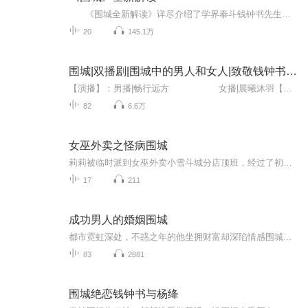
《围城全新解读》详尽介绍了学界泰斗钱钟书先生的生平事迹，交代了《围城》的写作背景和内容梗概，深刻剖析了小说中方鸿渐、赵辛楣、苏文纨、孙柔嘉和李梅亭等主要人物的艺术特征、内心世界和坎坷经历，分析了《围城》的思想内涵和艺术特色，并评价了《围城》在中外文学界的历史地位，最后对《围城》中“高松年言而无信”“汪处厚巧设欢迎会”等15个场景的内容进行了详尽的诠释和全新解读。 目 录一、引言：学界泰斗 士林怪异 (一)钟爱读书， 性格孤傲——童年与少年时代 (二)我...
20
145.1万
围城|双播剧|围城中的男人和女人|致敬钱钟书先生
【演播】：男播|畅行远方 女播|晨曦沐羽【作者】：陈实权，著有《我的乡村我的情》《围城》等作品。【统筹】：莺桃红了【后期】：珍珍笑谈【对轨】：半月乘风【片曲】：畅行远方【美工】：樊嘉峻【出品】：翎远华章【简介】：本...
82
6.6万
女巫外卖之怪病围城
莉莉被临时派到女巫外卖小雪斗城分店顶班，经过了初期的忙乱，就在外卖物业刚刚走上正轨的时候，小雪斗城却被一种怪病突袭了，感染怪病的患者会随机变成各种不同的动物，自此，人人自危，整个城市都被惶恐的情绪笼罩，怪病来自何处？感染怪病的患者是否能...
17
211
成功男人的婚姻围城
都市霓虹深处，不惑之年的他坐拥财富却深陷情感围城。外人眼中的成功典范，婚姻屡次崩解又重组，每一次出城都只换回更深的孤寂。当对完整之家的渴望在财富自由后熊熊燃起，他决意再闯围城。可这次，城门后的真相竟让他指尖发颤——所谓归宿，是救赎的港湾...
83
2881
围城绝恋钱钟书与杨绛