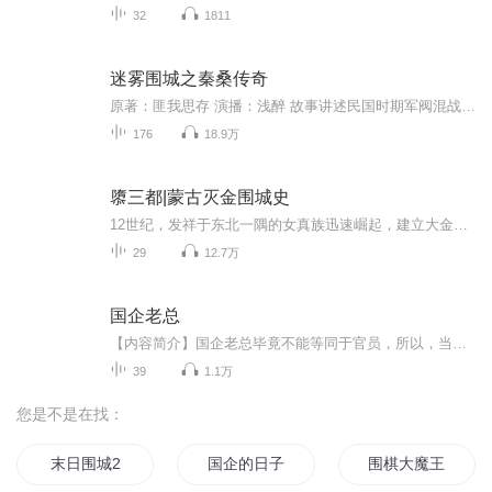
32
1811
迷雾围城之秦桑传奇
原著：匪我思存 演播：浅醉 故事讲述民国时期军阀混战之时，北方大鳄易家表面看似风平浪静，父慈子孝内地里却是波诡云谲、暗藏汹涌。易家三少爷易连恺胸怀大志，韬光养晦，二哥易连慎步步为营，洞察大局。 易家三少易连恺对先进女学生秦桑一见钟情，为了娶得秦桑，易连恺费尽心思，最后秦桑被逼无奈嫁入易家。婚后，易家三少仍不改风流，在外纸醉金迷、嚣张跋扈。顶着三少奶奶名分的先进女学生秦桑与易连恺相敬如宾实则同床异梦，一场弑父夺位却引发二人的恩怨情仇。夫妻两人相敬如宾，然而，易连恺看似对秦桑冷酷无情，实则一切皆有缘由。而看似风平浪静、父慈子孝的易家，实则波云诡谲、暗藏汹涌，暗地里易家三兄弟为了夺嫡之战施展各种计策，层出不穷。 身份神秘的留日陆军士官潘建迟阴差阳错成为易连恺的副官，而在秦桑印象中潘建迟是学校里正直先进的革命斗士，故人相见，身份大变，旧情新欢，家国离愁，烽火岁月，迷雾围城。
176
18.9万
隳三都|蒙古灭金围城史
12世纪，发祥于东北一隅的女真族迅速崛起，建立大金王朝，一度跃居东亚霸主地位。这个政权在极短时间内灭亡辽国，令西夏和高丽俯首称臣，使北宋蒙受“靖康之耻”。然而自1211年蒙古军队南下侵袭开始，二十多年间，金国接连丧师失地，抵抗运动中心被迫从中...
29
12.7万
国企老总
【内容简介】国企老总毕竟不能等同于官员，所以，当劳天容从市能源办主任变成能源集团老总后，她的秘书安小元立刻下海去做煤炭生意。安小元把劳天容的独生子郑小彤请到公司当副总，并一步步把劳天容拖下水。直到安小元怀上郑小彤的孩子并打算结婚，劳天容...
39
1.1万
您是不是在找：
末日围城2
国企的日子
围棋大魔王