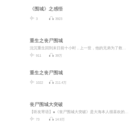
《围城》之感悟
3
3923
重生之丧尸围城
沈沉重生回到末日前十小时，上一世，他的兄弟为了救他惨死，他深陷杀戮导致心魔横生最终殒命。这一世，他走在了所有人类的前面，杀丧尸，提取进化液，成为新人类。除了要保护好自己的家人朋友和爱人，这一世沈沉还要查清楚，全球丧尸病毒爆发的真正原因！...
911
39万
重生之丧尸围城
1022
211.4万
丧尸围城大突破
【听友寄语】●《丧尸围城大突破》是大海本人很喜欢的一本丧失小说，全文免费，听友们请放心收听，每天2集更新，不定期爆更！欢迎大家订阅收听、打赏、留言互动！●每天晚上八点也会定时直播，欢迎各位参与！●大海的听友群：微信18763158365，欢迎大家添加关注、催更，了解我的最新动态！非常期待与大家交流互动！【主播介绍】●大海，有声小说演播人，婚礼主持人，培训讲师，声音低厚、多变。●有声小说代表作：喜马拉雅签约作品《逆武丹尊》、《新时代》、《默示方舟》等●上述作品会陆续上架，欢迎大...
73
14.9万