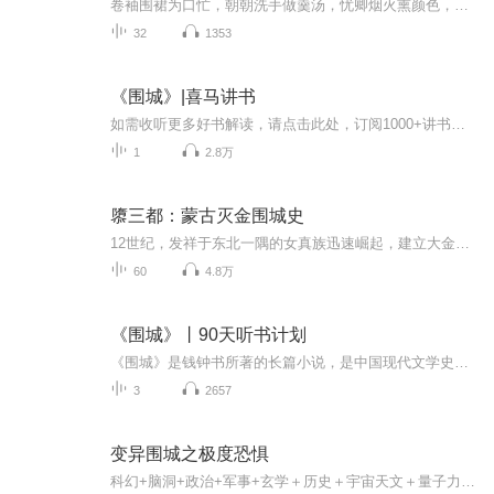
卷袖围裙为口忙，朝朝洗手做羹汤，忧卿烟火熏颜色，欲觅仙人辟谷方。——钱钟书《赠绛》
32
1353
《围城》|喜马讲书
如需收听更多好书解读，请点击此处，订阅1000+讲书全集>>>城里的人想逃出来，城外的人想冲进去：幽默大师钱锺书揭开婚姻与人生的围城。...
1
2.8万
隳三都：蒙古灭金围城史
12世纪，发祥于东北一隅的女真族迅速崛起，建立大金王朝，一度跃居东亚霸主地位。这个政权在极短时间内灭亡辽国，令西夏和高丽俯首称臣，使北宋蒙受“靖康之耻”。然而自1211年蒙古军队南下侵袭开始，二十多年间，金国接连丧师失地，抵抗运动中心被迫从中...
60
4.8万
《围城》丨90天听书计划
《围城》是钱钟书所著的长篇小说，是中国现代文学史上一部风格独特的讽刺小说。被誉为“新儒林外史”。第一版于1947年由上海晨光出版公司出版。故事主要写抗战初期知识分子的群像。围城故事发生于1920到1940年代。主角方鸿渐是个从中国南方乡绅家庭走出的...
3
2657
变异围城之极度恐惧
科幻+脑洞+政治+军事+玄学＋历史＋宇宙天文＋量子力学＋文学＋爽文+言情＋领导智慧＋厚黑时间2024年，城市临海市，刘毅27岁，职业易经大师。在一次外出山谷时突然眼前一道闪光穿越平行宇宙未来2060年。这是高度发达的城市，由于M国生化实验室泄露导致全球...