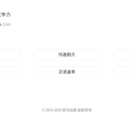
竞争力
2349
生活
情趣翻天
趣的世界
灵通趣事
这般无趣的世界下的我
太上趣闻
© 2014-
2026
喜马拉雅 版权所有
在异世界冒险真的很有趣呢