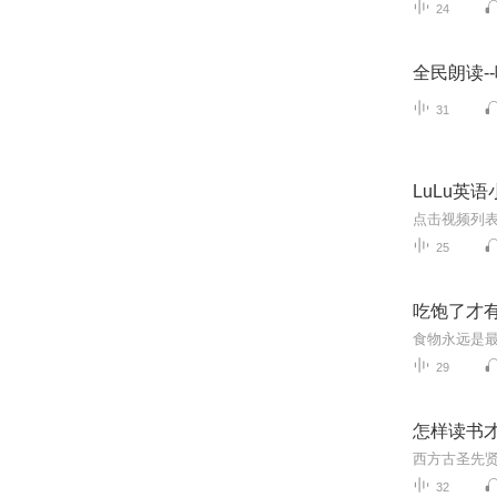
24
全民朗读-
31
LuLu英
25
吃饱了才有
29
怎样读书
32