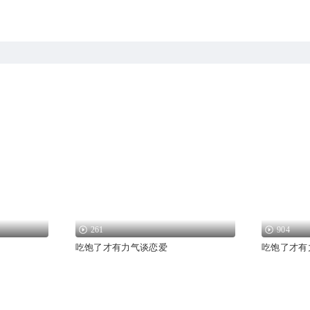
261
904
吃饱了才有力气谈恋爱
吃饱了才有