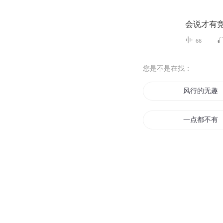
会说才有
66
您是不是在找：
风行的无趣
一点都不有
青青趣何长
仙家志趣
趣味世界