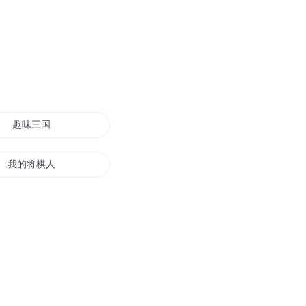
趣味三国
我的将棋人生不会无趣
我玩传奇趣事
妙趣时代
无趣日志