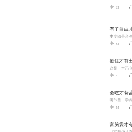
21
有了自由
41
挺住才有
4
会吃才有
63
富脑袋才
《富脑袋才