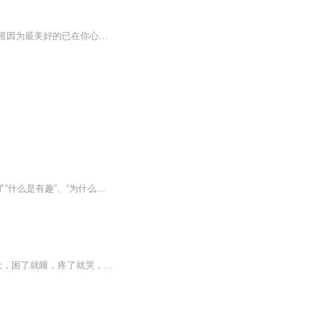
饿了就吃困了就睡疼了就哭决定走了，就别再回头愿你再也不会被谁口中所描述的样子所动摇因为最美好的已在你心中食物永远是最善良的，它不拒绝每一个孤独的人。这是一本写日夜陪伴我们的食物，还有我们朝思夜想的爱情的书。用温柔的心，用细腻的文字，去诠释那些属于日常生活里每一个有关食物与爱的故事。我们喜欢美味，同样期待美好的感情。所以请先学会宠爱自己，你若美好，爱情自来。作者简介蔡要要不吃药[豆瓣] And [知乎] 人气小天后，[犀牛故事]App人气作者。长的特别美，开过青旅，去过很多地方...
【编辑推荐】1.好看的书总是千篇一律，有趣的灵魂却万里挑一。本书旁征博引，深入剖析了“什么是有趣”、“为什么有趣”、“如何有趣”三大命题，把“有趣”重构成一种可以学习的技能，真正做到让自己的人生可以抵达诗和远方。2.生活是一滩死水，需要注入灵魂与生命方能奔腾向远方。学习为生活注入灵魂，其实便是学习让灵魂变得有趣。书中的文字将带你走上这条道路，并指导你前进的方向，带你追寻“诗和远方”。3.书中的范例故事多现实，有助于让读者更加深入地理解本书的内涵，代入感颇强，能引起读者的强烈共...
大家好，我是主播：夜兰幽思。 如果你喜欢我的话，请加我个人QQ：1093712027 饿了就吃，困了就睡，疼了就哭，决定走了，就别再回头。 愿你再也不会被谁口中所描述的样子所动摇。 因为最美好的已在你心中。 食物永远是最善良的，它不拒绝每一个孤独的人。 这是一本写日夜陪伴我们的食物，还有我们朝思夜想的爱情的书。 ——蔡要要不吃药