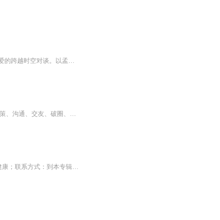
本专辑是台湾爱情学大师以其深厚的国学文化工夫与孟子的一场关于心性修养，关于自由和爱的跨越时空对谈。以孟子的经典义理为条理架构，以人生的生活实存为落地基点，通过对孟子生命哲学的本体论（人之性善的价值根源）与工夫论（自由与爱的创造和印证）的...
这是一本冯仑的“破局锦囊”！ 当挑战成为新常态，我们该如何主动破局、做出改变？ 如何决策、沟通、交友、破圈、做生意、过难关...... 《挺住才有出路》就是著名企业家冯仑根据自己的实战经验总结出来的解题思路。8大维度、62篇智慧锦囊，从成事心法，到...
听节目，学养生，领好礼！专辑主讲老师是国医大师弟子；擅长用中医食疗+营养学调理亚健康；联系方式：到本专辑创作团队那里找；有健康问题，可私信或加老师免费咨询；+老师，送《日常养生160道中医食疗方》。