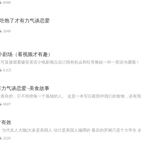
8498
-吃饱了才有力气谈恋爱
2049
语小剧场（看视频才有趣）
9.6万
力气谈恋爱 -美食故事
6507
才有效
2225