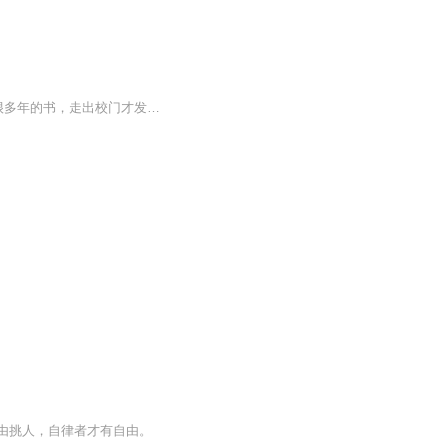
进财务自由实践社群，请+V：c1926835人们之所以深陷财务困境，是因为他们在学校读了很多年的书，走出校门才发现自己对金钱一无所知，无法适应残酷的现实世界。如果你想成为富人，如果你想实现财务自由，别再让自己为钱工作了，开始让资产为你工作吧！清崎...
由挑人，自律者才有自由。