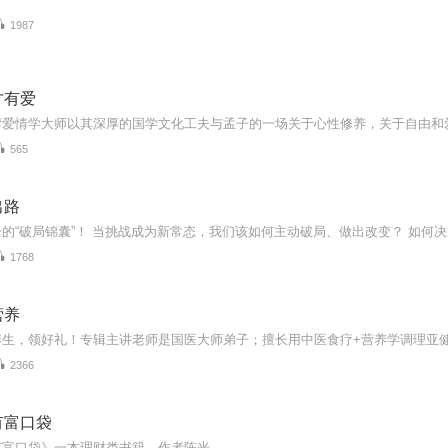
1987
才有爱
565
出路
1768
营养
2366
有富口袋
有富口袋》一本理财类书籍，作者陈光