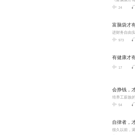
24
富脑袋才
973
有健康才
17
会挣钱，
培养工薪族的
54
自律者，
很久以前，