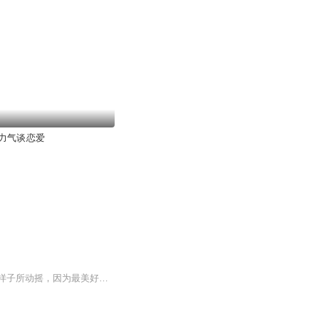
力气谈恋爱
饿了就吃。困了就睡。疼了就哭。决定走了，就别再回头。愿你再也不会被谁口中所描述的样子所动摇，因为最美好的已在你心中。食物永远是最善良的，它不拒绝每一个孤独的人。用温柔的心，用细腻的文字，去诠释那些属于日常生活里每一个有关食物与爱的故事。我们喜欢美味，同样期待美好的感情。所以请先学会宠爱自己，你若美好，爱情自来。