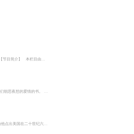
点击视频列表可直接观看爆笑英语小电影哦点击订阅有机会和吐哥撸姐一对一英语沟通哦！【节目简介】 本栏目由人气口语老师撸姐、吐哥为你带来超级爆笑的英语小剧场！点击订阅有机会和吐哥撸姐一对一英语沟通哦！我们不正经讲英语，我们只是碰巧讲点正...
食物永远是最善良的，它不拒绝每一个孤独的人。 这是一本写日夜陪伴我们的食物，还有我们朝思夜想的爱情的书。 用温柔的心，用细腻的文字，去诠释那些属于日常生活里， 每一个有关食物与爱的故事。 我们喜欢美味，同样期待美好的感情。 饿了就吃，困了就睡，疼了就哭，决定走了，就别再回头。 愿你再也不会被谁口中所描述的样子所动摇。 请先学会宠爱自己。 你若美好，爱情自来。
西方古圣先贤 当代名人大咖(大多是美国人 估计是美国人编撰的 最后的罗姆只是个大学生 由他点出美国在二十世纪六十年代阅读名著计划中 阅读带给学生的改变以及面临的困难）对阅读的理解 经历和感受 并给出许多建议 确实会给读者以指导和启发 避免在求知求...