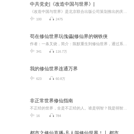
中共党史|《改造中国与世界》|
《改造中国与世界》是北京联合出版公司策划推出的庆祝中国共产党成立100周年“百部红色经典”系列丛书之一，该书是收录了蔡和森先生代表性文章及书信的作品集。主要内容包括：• 批判帝国主义和封建军阀：书中收录了蔡和森揭露和批判帝国主义和封建军阀的...
100
2475
苟在修仙世界玩傀儡|修仙界的钢铁侠
作者：一条叉烧，简介：陈默重生到修仙世界，通过系统和现代知识把傀儡术玩的炉火纯青。
341
116.7万
我的修仙世界连通万界
623
60.8万
非正常世界修仙指南
不正经的世界，全是不正经的人。谁是弱智？我是弱智。看我发光，发出炫目的光。
16
784
都市之修仙直播-凡人闯修仙世界！丨 都市