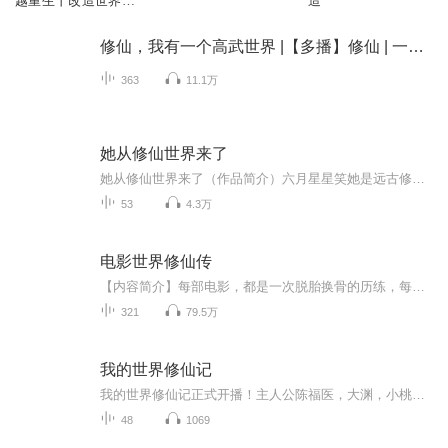
越重生丨改造世界丨
造
多人有声剧
修仙，我有一个高武世界 |【多播】修仙 | 一个修仙世界
363
11.1万
她从修仙世界来了
她从修仙世界来了（作品简介）六月星星笑她是远古修仙时代的幸存者，拥有着上古火凤血脉的女孩，一朝经历了家毁人亡，再睁眼竟然已是数亿年后，苏醒在星河灿烂的星际时代...... 他本来只想做一个混吃等死的纨绔富二代，奈何老爹老妈甩手不管，老哥要陪着嫂...
53
4.3万
电影世界修仙传
【内容简介】每部电影，都是一次脱胎换骨的历练，每部电影，也是生死难料的战斗！武侠片，战争片，科幻片，一个城市小青年，穿越在不同电影世界里，不是演员，是真人投入，没有再来一次的机会！穿越电影，体验非同一般的人生，一步步走出自己的传奇世界！...
321
79.5万
我的世界修仙记
我的世界修仙记正式开播！主人公陈福医，大渊，小桃，小袁，将展开一场面对him的战斗，最终他们以四大天王的称号率领好人帮打败了him，最后也变成了神去到了神界！当然还会有第二季！直到我们进入神影级！
48
1069