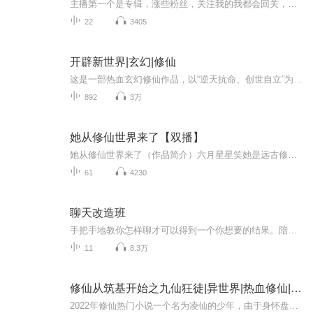
主播第一个是专辑，涨些粉丝，关注我的我都会回关，都是我转载的，希望你们看的开心。感谢感谢。
22
3405
开辟新世界|玄幻|修仙
这是一部热血玄幻修仙作品，以“逆天抗命、创世自立”为核心，讲述了狼妖狼天行打破宿命牢笼的传奇历程。故事始于主角狼天行的生存困境—— 身为狼妖的他为寻找躲避天劫的方法，化身人形潜入人族学习道术，本想低调求存，却意外被三界之主视作随意操控的“...
892
3万
她从修仙世界来了【双播】
她从修仙世界来了（作品简介）六月星星笑她是远古修仙时代的幸存者，拥有着上古火凤血脉的女孩，一朝经历了家毁人亡，再睁眼竟然已是数亿年后，苏醒在星河灿烂的星际时代...... 他本来只想做一个混吃等死的纨绔富二代，奈何老爹老妈甩手不管，老哥要陪着嫂...
61
4230
聊天改造班
手把手地教你怎样聊才可以得到一个你想要的结果。陪伴你一起变得更好。
11
8.3万
修仙从筑基开始之九仙狂徒|异世界|热血修仙|结丹
2022年修仙热门小说一个名为凌仙的少年，由于身怀盘古天尊的古血，因此被天道封印了丹田，成为废人，偶然之下得到了奇宝九仙图，画里住着九位自称仙人的灵魂，于是逆天强者的逆天传说开始了2022年修仙热门小说 一个名为凌仙的少年，由于身怀盘古天尊的古血...