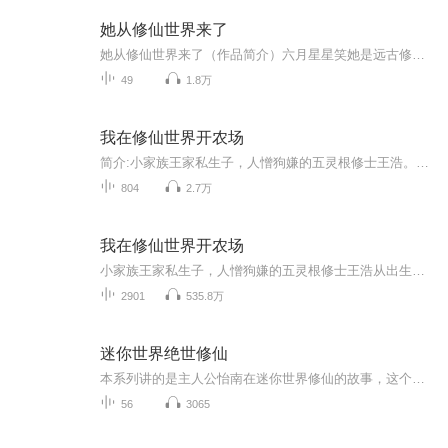
她从修仙世界来了
她从修仙世界来了（作品简介）六月星星笑她是远古修仙时代的幸存者，拥有着上古火凤血脉的女孩，一朝经历了家毁人亡，再睁眼竟然已是数亿年后，苏醒在星河灿烂的星际时代...... 他本来只想做一个混吃等死的纨绔富二代，奈何老爹老妈甩手不管，老哥要陪着嫂...
49
1.8万
我在修仙世界开农场
简介:小家族王家私生子，人憎狗嫌的五灵根修士王浩。从出生起便注定悲惨的一生，但作者神笔改变了他的命运。新灵魂新人生，穿越的王浩在修仙畀那玩是…
804
2.7万
我在修仙世界开农场
小家族王家私生子，人憎狗嫌的五灵根修士王浩从出生起便注定了悲惨的一生，但这一切随着另一个灵魂的到来而变得不同。 看王浩如何应用现代知识玩转修仙！
2901
535.8万
迷你世界绝世修仙
本系列讲的是主人公怡南在迷你世界修仙的故事，这个专辑也感谢大家继续收听
56
3065