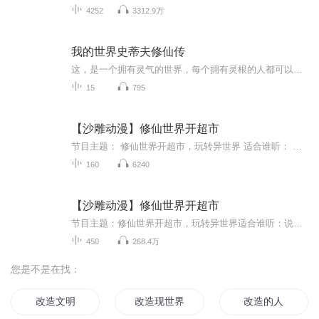
4252
3312.9万
我的世界史蒂夫修仙传
这，是一个拥有灵气的世界，每个拥有灵根的人都可以踏上修行之路，其中天赋好的人可以加入更高级的宗门，而这个世界还拥有着更多的绝世强者，同时，也会有妖兽存在，而其中，我们的主角史蒂夫，是一个刚踏上修行之道的毛头小子，接下来，他会遇到各种各样...
15
795
【沙雕动漫】修仙世界开超市
节目主题： 修仙世界开超市，玩转异世界 适合谁听： 说白了，朋朋友友的，都爱听。 主播介绍： 专注沙雕动漫的老蛋，一个唱歌中讲鬼故事最沙雕的主播。 主播寄语： 宝子们，制作不易，多多支持，快用你们的月票疯狂砸我吧，订阅关注点一点，出门有惊喜哦
160
6240
【沙雕动漫】修仙世界开超市
节目主题：修仙世界开超市，玩转异世界适合谁听：说白了，朋朋友友的，都爱听。主播介绍：专注沙雕动漫的老蛋，一个唱歌中讲鬼故事最沙雕的主播。主播寄语：宝子们，制作不易，多多支持，快用你们的月票疯狂砸我吧，订阅关注点一点，出门有惊喜哦
450
268.4万
您是不是在找：
改造文明
改造现世界
改造的人