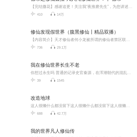
【完结撒花】感谢追更！关注我“夜推磨先生”，为您讲述更多精彩故事！【重磅限免新品】大燕闲人 |诗词文曲×庙堂风云丨极品闲人这是一个从未出现过的朝代。祖宗饶命丨爆笑爽文丨都市修仙无敌 你这么年轻，居然是我祖宗？【志怪新作】地煞七十二变|祭酒原...
410
14万
修仙发现假世界（腹黑修仙丨精品双播）
【内容简介】天才修仙者何小龙被所谓的修仙者禁区联盟给抓走了，但却发现自己所在的世界竟然是一个假的世界，与自己长得一样的人，消失的红颜，以及那冥冥中的大手。 生活在假的世界，他要上天，要对抗那冥冥中的存在。冲破一切，翻手为云覆手为雨，打破枷...
736
29.1万
我在修仙世界长生不老
你想过永生吗 普通的记录史官秦源，在浑潮朝代的混乱中，如何找到生存之道? 在不断的动荡中追求长生，他会是下一个司马懿吗被捕的唐壮飞，又将对未来有怎样的影响，穿越、战争、修行、智慧、存亡.....一篇记录官日常，折射出不朽的哲理和生命的奋斗故事，...
39
1545
改造地球
这人很懒什么都没留下这人很懒什么都没留下这人很懒什么都没留下
688
42.7万
我的世界凡人修仙传