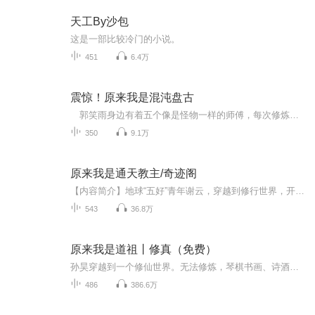
天工By沙包
这是一部比较冷门的小说。
451
6.4万
震惊！原来我是混沌盘古
郭笑雨身边有着五个像是怪物一样的师傅，每次修炼的时候，总要带着自己。但他不懂这些师傅在干什么。问了也不说。 如今的郭笑雨已经十八岁，虽说不上高大威猛，英俊潇洒，但勉强当个小白脸还是够资格的。 “师哥，”郭甜甜嬉笑着说道：“...
350
9.1万
原来我是通天教主/奇迹阁
【内容简介】地球“五好”青年谢云，穿越到修行世界，开局便获得“青萍”宝剑，外加“猫宠小兽”奎牛，遭遇中二少女苏萱，在修行世界开启了一段逗趣的修行旅程。【轻松+迪化+无敌】“五好”宅男谢云穿越到修行界，不能修炼，行走之间，疑惑丛生。谢云：我...
543
36.8万
原来我是道祖丨修真（免费）
孙昊穿越到一个修仙世界。无法修炼，琴棋书画、诗酒花茶却是样样满级。他不知：农场那只宠物，是九天神鸾。池塘那朵莲花，是绝世妖仙。门外那个护卫，是雷劫主宰。后来，他发现：那个捡走他破柴刀的刀客，成为一代刀圣；那个常来听他诵经的小生，成为佛教...
486
386.6万