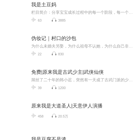
我是土豆妈
栏目简介：分享宝宝成长过程中的每一个阶段，每一个和宝宝的亲密、重要的时刻，节目中定期有儿科医生分享健康话题，早教老师讲解早期教育育儿理论，园长信箱帮你解决育儿难题，还有土豆妈带娃神器推荐、辅食课堂、团购母婴用品、以及心里话对妈妈、对宝宝...
63
3885
伪妆记｜村口的沙包
为什么未婚夫另娶，为什么祖母不认她，为什么自己非死不可？ 一个被所有人放弃的女孩子在重重谜团中找寻真相的奋斗故事。
22
830
免费|原来我是古武少主|武侠仙侠
屌丝了二十年的韩小迟，突然有一天成了古武门派的少主。身边还多了一个祸国殃民的女神师傅，只不过，这女神师傅的爱好，有点让韩小迟苦不堪言……
39
1200
原来我是大道圣人|天意伊人演播
458
20.5万
我是豆腐不是渣