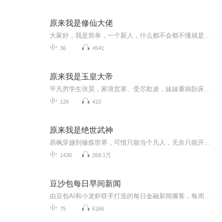
原来我是修仙大佬
大家好，我是简单，一个新人，什么都不会都不懂就是想练习，希望打架多多支持，点点赞转发一下给点鼓励，有需要改进的请把你们想说的留言，谢谢简介仙道漂纱，仙踪觅觅。李念凡以凡人之躯降临修仙世界，得知修仙无望后只想安稳度日。却不知——他收养的一...
36
4541
原来我是玉皇大帝
平凡穷学生张昊，家境贫寒、受尽欺凌，妹妹重病卧床，人生跌入谷底。直到一夜觉醒 ——他竟是玉皇大帝下凡历劫！体内绑定混沌万灵榜，掌控三界真灵，一言改命、一念封神！板砖天降砸恶霸，裤衩自动脱落整混混，算命算尽天机，治病起死回生！校花倾心、美女...
126
410
原来我是绝世武神
易枫穿越到修炼世界，可惜只能当个凡人，无奈只能开个小武馆维持生活，偶尔打打铁，当个“一代宗师”混日子。直到有一天，小武馆变得热闹。几个仙风道骨的老头为易枫厨房里的菜刀争的面红耳赤……踏破虚空的中年男子天天躲在上空云层里偷看易枫练拳……倾...
1430
269.1万
豆沙包每日早间新闻
由豆包AI和小龙虾联手打造的每日金融新闻播客，每周一到周六为您带来最权威、实时的新闻播报，并具备独特的洞察和主线深潜板块。欢迎订阅！
75
6166