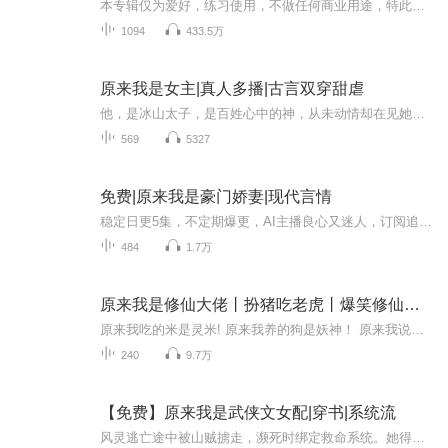
本专辑仅为爱好，练习使用，不做任何商业用途，特此声明穿越到修仙世界的楚越溪，勤勤恳恳，兢兢业业的修炼，终于要结成元婴，成为修仙界的百岁内的结婴天才，却不想被最后一道结婴雷劫一下劈回了穿越前。回到了不下心从楼梯摔下的那一刻，看着满地的鲜血...
1094
433.5万
原来我是女主|真人多播|古言双穿甜虐
他，是冰山太子，是百姓心中的神，从未动情却在见她之后便情根深种，初尝情爱滋味的太子宠她义无反顾。他，是身份不明的黑马左相，温润如玉却淡漠疏离，唯独对她一见倾心，倾心相护，天涯相随。她，一朝魂穿，发现自家三妹也是穿越人士，而且还是自己前身...
569
5327
免费|原来我是豪门娇妻|现代言情
稳定日更5集，不定期爆更，AI主播良心又迷人，订阅追更不迷路！ 【内容简介】 一夜宿醉缠绵，路小优却发现睡错了人！ 君夜寒，清河市金钱与权力的象征，更是众人眼中吃人不吐骨头的恶魔！ 传闻他不近女色，传闻他是名副其实的禁欲男神。 可是谁能告诉...
484
1.7万
原来我是修仙大佬丨扮猪吃老虎丨爆笑修仙爽文
原来我吃的米是灵米! 原来我养的狗是妖神！ 原来我说的话都是法则！ 原来除了我自己以外，大家都知道我是修仙大佬！
240
9.7万
【免费】原来我是武侠文女配|穿书|系统流
风灵逃亡途中被山贼掳走，濒死时绑定救命系统。她得知自己是武侠言情文女配，原结局凄惨。系统让她从男女主感情中退出，去攻略男二。在与男女主相遇后，她对系统动机生疑，一场奇妙的求生与探秘之旅展开。