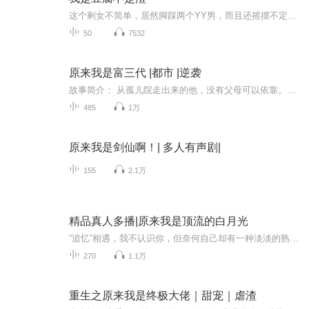
这个剩女不简单，居然脚踩两个YY男，而且还摇摆不定，谁出场都会跟人家纠缠不清，说好听点，是此女心太软，不好听点，简直是个花心老萝卜。唉，没办法，小保安讲话：“谁让她骄傲呢！”说三十豆腐渣？照样貌美嫩如花！一个鬼马腐女与两个YY帅哥的纠结情事。另类搞笑版《浪漫满屋》再不做落后的凹凸GIRL！
50
7532
原来我是富三代 |都市 |逆袭
故事简介： 从孤儿院走出来的他，没有父母可以依靠。大学的学费都是通过孤儿院的关系，从学校申请到了助学金，才缴清的。学费虽然缴清了，但生活费还是需要他自己解决。他发过传单，做过餐厅服务员和推销员，假期大半夜给学校实验楼看过门，还当过群众演员...
485
1万
原来我是剑仙啊！| 多人有声剧|
155
2.1万
精品真人多播|原来我是顶流的白月光
“追忆”相遇，我不认识你，但奈何自己却有一种淡淡的熟悉感把我包围。 铃铛拼命想找回自己的记忆，可每次都失望而归。喜欢上靳昊是一个巧合，也是一场灾难。如果没有那样的真相，我想我会和你在一起的，外面的旅途太过艰辛，靳昊，你究竟在哪里? ...
270
1.1万
重生之原来我是终极大佬｜甜宠｜虐渣