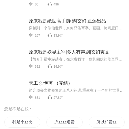
80
496
原来我是绝世高手|穿越|玄幻|亘远出品
穿越到一个修仙世界，奈何只能写字、画画、悠闲度日…… 可他不知道，跟他下棋的老头是修仙大拿； 天天听他弹琴的漂亮妹子，修仙界第一仙子； 每天抱着他的书法如痴如醉的痴男，其实是修仙界第一剑道天才； 这下头大了！
167
13.9万
原来我是妖界主宰|多人有声剧|玄幻爽文
【简介】最惨穿越者，在尔虞我诈，危机四伏的修真界竟然成了一只狐狸，还不会修炼！只能在深山一苟千年！但他不明白，为什么他看见的修真者都是菜鸡。送出去的废纸，被人当宝贝一般供着。最过分的是，我门口种的草你都想吃！？
352
14.9万
天工 沙包著 （完结）
简介顶尖文物修复师玉八刀苏进,重生在了一个新的世界。文物破损,修复技术流失……
861
27.8万
您是不是在找：
我是个豆比
胖豆豆追爱记
所以和爱豆恋爱啦