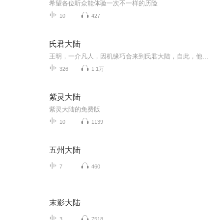
希望各位听众能体验一次不一样的历险
10
427
氏君大陆
王明，一介凡人，因机缘巧合来到氏君大陆，自此，他的人生轨迹彻底改写，一场惊心动魄的时空之旅轰然开启。从充满科幻感与策略对抗的红警世界，到弥漫着诡异血腥气息的血洛世界；从自由与梦想交织的海贼世界，到热血与羁绊纵横的火影世界；从科技高度发达...
326
1.1万
紫灵大陆
紫灵大陆的免费版
10
1139
五州大陆
7
460
末影大陆
3
7518