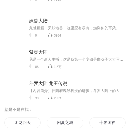
妖兽大陆
鬼魅魍魉，天妖地兽，这里应有尽有，燃爆你的耳朵。如果你有故事想要分享，可以私信给我，随时恭候大驾。重要的事情说三遍：本专辑永久免费。本专辑永久免费。本专辑永久免费。最后，天蓬抱拳拱手，希望各位亲给个10分评价。
9
3934
紫灵大陆
我是一个新人主播，这是我第一个专辑是由双子大大写的紫灵大陆，希望大家能喜欢，每天一更或多更。 大家谅解一下，因为我现在用的是手机来录音的，音质会不是很好，到时候等，到有20个订阅量之后呢，我会买一个专门的录音的小麦克风，回来给人家录的，然后...
88
1.8万
斗罗大陆 龙王传说
【内容简介】伴随着魂导科技的进步，斗罗大陆上的人类又发现了两片大陆。魂兽也随着人类魂师的疯狂猎杀走向灭亡，沉睡无数年的魂兽之王在魂兽大森林最后的净土苏醒，它要带领仅存的族人，向人类复仇！唐舞麟立志要成为一名强大的魂师，可当武魂觉醒时，苏醒的，却是……旷世之才，龙王之争，我们的龙王传说，就此开始！【每周更新】每周至少更新一集【福利（每周都进行）】注意啦！注意啦！如果分享此专辑，好友点击一次就算一次有效分享。满100有效分享后加更两集哦。
39
2933
您是不是在找：
困龙回天
困夏之城
十界困神