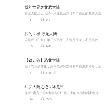
我的世界之龙腾大陆
古龙大陆之上飞起一只红色巨龙飞向了遥远的龙腾大陆。三年后青风城上一个少年被一个男子放在了一个小院当中，并留下了一把尺子和一块令牌……三年后一个少年站在城墙之上注视着远方无数的末影人，少年飞身而起在快落地时一只红色巨龙接住了他与三年前的巨龙竟然有一种来自同一个种族的气息……半年后他又带领人族禁军占领了魔族魔武大陆……又是三个月古龙大陆古龙部落他身上出现前所未有的气息……这一切是如何让一个十五岁的少年威震一方的欢迎收听我的世界之龙腾大陆！来找到答案。
5
240
我的世界 行龙大陆
这是我（主角）第三次玩服（主角是天龙，不是黑梦），我竟然在这个大陆上可以变成龙，资源是不用采集了，但是这个大陆却有NPC存在，还有不少灾难，我还是建立了四个大型村庄，最后遇到人生宿敌实体404，并且最终击败了他，穿越到了龙魂大陆
35
1441
【钱儿爸】恐龙大陆
由于气候的变化，原本茂密的森林和草原逐渐枯萎，三角龙群为了生存决定向南方迁徙。大角是三角龙群的首领，他的儿子小角是一只活泼顽皮、聪明勇敢的小恐龙。前往南方旅途艰险重重，不仅有恶劣的气候和环境，还会受到来自各种各样的肉食恐龙的威胁。小角他...
7
5766.7万
斗罗大陆之绝世冰龙王
作者~魔方上的金柚柚演播~魔方上的金柚柚后期制作~冰龙家族本期为粉丝福利集，喜欢的话可以订阅。有问题可以私聊我（新）
14
3533