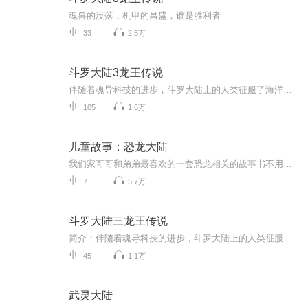
魂兽的没落，机甲的昌盛，谁是胜利者
33
2.5万
斗罗大陆3龙王传说
伴随着魂导科技的进步，斗罗大陆上的人类征服了海洋，又发现了两片大陆。魂兽也随着人类魂师的猎杀无度走向灭亡，沉睡无数年的魂兽之王在星斗大森林最后的净土苏醒，它要带领仅存的族人，向人类复仇！ 唐舞麟立志要成为一名强大的魂师，可当武魂觉醒时...
105
1.6万
儿童故事：恐龙大陆
我们家哥哥和弟弟最喜欢的一套恐龙相关的故事书不用担心小朋友们认不认识字这套书的图画设计很棒小朋友们可以自己安静的去看去想象
7
5.7万
斗罗大陆三龙王传说
简介：伴随着魂导科技的进步，斗罗大陆上的人类征服了海洋，又发现了两片大陆。魂兽也随着人类魂师的猎杀无度走向灭亡，沉睡无数年的魂兽之王在星斗大森林最后的净土苏醒，它要带领仅存的族人，向人类复仇！ 唐舞麟立志要成为一名强大的魂师，可当武魂觉醒...
45
1.1万
武灵大陆