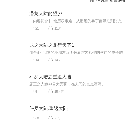
陆|VIP免费|精品多播
潜龙大陆的望乡
【内容简介】 他历尽艰难，从遥远的异宇宙漂泊到潜龙大陆，去寻求一线生机。是什么原因，逼着他远走他乡？又是什么原因，有人宁可自己死，也要追杀他？在这苍茫的潜龙大陆上，他终为自己闯出了一片新天地，并且有能力回报生养他的莽荒宇宙【作者/主播简介...
21
1134
龙之大陆之龙行天下1
适合8～13岁的小朋友听！来看熔岩和他的伙伴的成长吧！主播：游戏创造者xxx代表作：我的世界末日生存!
14
746
斗罗大陆之重返大陆
唐三众人嫌神界太无聊，在人间的点点滴滴。
5
15.4万
斗罗大陆.重返大陆
68
7.7万