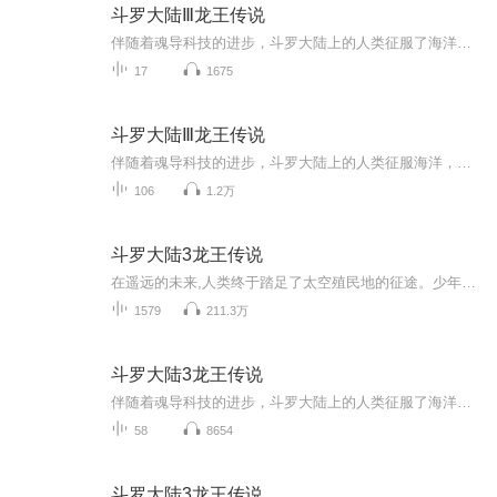
斗罗大陆Ⅲ龙王传说
伴随着魂导科技的进步，斗罗大陆上的人类征服了海洋，又发现了两片大陆。魂兽也随着人类魂师的猎杀无度走向灭亡，沉睡无数年的魂兽之王在星斗大森林最后的净土苏醒，它要带领仅存的族人，向人类复仇！ 唐舞麟立志要成为一名强大的魂师，可当武魂觉醒时，苏醒的，却是…… 旷世之才，龙王之争，我们的龙王传说，将由此开始。
17
1675
斗罗大陆Ⅲ龙王传说
伴随着魂导科技的进步，斗罗大陆上的人类征服海洋，又发现了两片大陆。魂兽也随着人类魂师的猎杀走向灭亡，沉睡无数年的魂兽之王在星斗大森林最后的净土苏醒，它带领仅存的族人，向人类复仇！唐武麟立志要成为一名强大的魂师，可当武魂觉醒但时，苏醒的，却是。。。。。。旷世之才，龙王之争，我们的龙王传说，将由此开始...
106
1.2万
斗罗大陆3龙王传说
在遥远的未来,人类终于踏足了太空殖民地的征途。少年天才机械师唐舞麟带着能量宝石‘蓝银草’来到了新家园斗罗大陆,却发现这里已经被名为魂兽的可怕生物占领。为了保护妹妹和朋友,唐舞麟决心修炼成为强大的魂师。在这场保卫家园的战斗中,他不仅发现了魂兽...
1579
211.3万
斗罗大陆3龙王传说
伴随着魂导科技的进步，斗罗大陆上的人类征服了海洋，又发现了两片大陆。魂兽也随着人类魂师的猎杀无度走向灭亡，沉睡无数年的魂兽之王在星斗大森林最后的净土苏醒，它要带领仅存的族人，向人类复仇！
58
8654
斗罗大陆3龙王传说