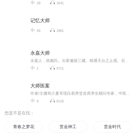
29
1641
记忆大师
59
1881
永嘉大师
永嘉人，姓戴氏。出家遍探三藏。精通天台之止观。后诣曹溪六祖，言下契悟，一宿而去。时称“一宿觉”。翌日下山，回温江。学者辐辏。号为“真觉大师”。唐睿宗先天元年入寂，赐谥“无相大师”。着“证道歌”一首。又有《永嘉集》盛行于世。...
1
5711
大师医案
作者/主播简介夏哥现任易养堂首席养生顾问专家，中医世家出生，祖上三代行医，历经清朝、民国、中华人民共和国而不衰《大师医案》精选出历代名医大师众多肾虚，脾胃虚导致的疾病医案进行详细分析讲解，帮助大家更容易正确的认识中医如何补肾和调理脾胃
9
6116
您是不是在找：
青春之梦花赏半开
赏金神工
赏金时代