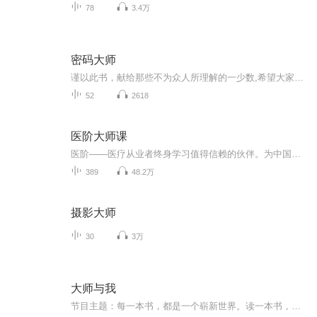
78
3.4万
密码大师
谨以此书，献给那些不为众人所理解的一少数,希望大家能够了解他们生命中的欢乐与辛酸，灵魂深处的黑暗和光明。 【题记】 我们不是神，所以我们无法选择自己的出生。 我们不是神，但我们可以选择如何活着，以及如何死去。 【阅读指南——请咬文嚼字确认以下事项后，再翻阅正文】 一、以下人群禁止阅读 1．18岁以下未成年； 2．有任何程度抑郁症、忧郁症患者； 3．以各类电影和现实中的杀人狂为偶像以及以成为杀手为梦想者； 4．抱着理想主义人生观者； 5．有暴力倾向者。 二、以下人群谨慎阅读 1．处于生存和情绪低谷者； 2．正在极度爱一个人，或恨一个人者； 3．心智不健全者，请在监护人或医师指导下阅读。 三．本书不是之处 1．本书不是一本善良的书； 2．本书不是一本快乐的书； 3．本书不是一本色情的书； 4．本书不是一本血腥的书； 5．本书不是一本暴力的书； 6. 本书不是一本恐怖的书； 7．本书不是一本正常的书。 越这样我越想看，你懂了没精髓？
52
2618
医阶大师课
医阶——医疗从业者终身学习值得信赖的伙伴。为中国医生提供可靠准确的世界医学资讯。 医学知识的更新越来越快，信息越来越多，而医生如何从这么多信息中快速汲取对自己有价值的内容，我们组成专业团队来筛选知识，从浩渺的大海里捞出来，然后用大家听得懂的语言读出来，您可以利用碎片化的时间吸收学习。 当前内容有：国际范围的医学前沿进展（英语）、高影响因子文章诞生的背后故事、医药领域的最新资讯、行业大咖独家临床经验分享、面向基层医生和社区医生的健康知识等。 出品方：北京泽桥传媒科技股份有限公司
389
48.2万
摄影大师
30
3万
大师与我
节目主题：每一本书，都是一个崭新世界。读一本书，就是一次切身穿越。读一本好书，就是和一位品德高尚的人谈话。这里汇集我爱的书，与大师们的灵魂碰撞，分享给大家……主播介绍：近年来才爱上读书的40+的“小”书虫主播寄语：你曾读过的每一本书都绝非无...