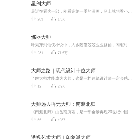
星剑大师
最近在看这一部，刚看完第一季的漫画，马上就想看小说了，所以特地赶制这一专辑用于收听，第一季直接接小说第100章。
283
1.3万
炼器大师
叶素穿到仙侠小说中，入乡随俗兢兢业业修仙，闲暇时围观男女主谈情说爱、分分合合。她生活过得有滋有味，还有狗血偶像剧看。 万万没想到妖界有条小蛇冒充人，来千机门当弟子，偏偏这条小蛇功力不行，妖气四溢，蛇尾经常一不留神冒出来。作为一个爱好和...
231
71.6万
大师之路｜现代设计十位大师
了解大师才能成为大师，这是一档建筑设计师一定会感兴趣的专栏，给大家讲解近代我们熟知的十位建筑设计大师，这十位都是对世界近代设计影响非常大的大师级人物。深入讲解每一位大师背后的故事来培养大家学习的兴趣，让大家重新认识设计，提升你对设计的全...
12
2.9万
大师远去再无大师：南渡北归
《南渡北归》由岳南所著，是一部全景再现20世纪中国学术大师命运变迁的史诗巨著。 该书以抗战时期流亡西南的知识分子与战后回归故园的历程为主线，生动刻画了蔡元培、王国维、陈寅恪、傅斯年等众多大师在动荡年代中的挣扎与坚守。作者凭借扎实的史料和生动...
56
4087
透视艺术大师｜印象派大师