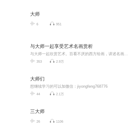
大师
6
951
与大师一起享受艺术名画赏析
与大师一起欣赏艺术。百看不厌的西方绘画，讲述名画背后的故事，画中表现了哪些内容和情节？画的历史价值有哪些？艺术家的绘画技法如何？有什么绘画知识？与此画相关的趣事？有什么样的典故？表达了怎样的情感？帮您了解美术史，娓娓道来关于大师们的那些事。
353
2.9万
大师们
想继续学习的可以加微信：jiyongfeng768776
44
2.1万
三大师
26
1106