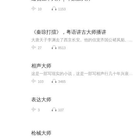
10
1153
《秦琼打擂》，粤语讲古大师播讲
大唐天子李渊去了西京长安。他的信宠齐国公褚凤魁、晋国公吴三霸，二奸党借小秦王李世民征讨时期，众家功臣不在京都;勾结二龙山寨主"赛秦琼"曹英来到长安城，假冒岗山大帅秦叔宝之名，拜见唐王李渊。李渊感念秦琼对自己一家有过救命之恩，加封国公，又授予...
27
8513
相声大师
这是一部写现实的小说，这是一部写相声行几十年兴衰变迁的小说，这是一部写民间艺人的小说。
103
3465
表达大师
3
107
枪械大师