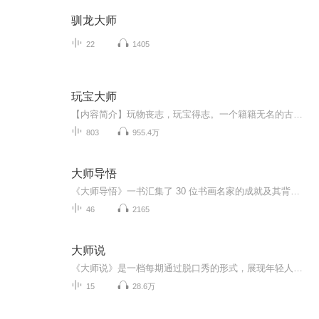
驯龙大师
22
1405
玩宝大师
【内容简介】玩物丧志，玩宝得志。一个籍籍无名的古玩小贩，却终究要变成一代宗师。尘封的奇珍异宝，隐秘的掌眼传承，在古玩的世界里，历史从未失声。叵测的尔虞我诈，纷乱的暗流汹涌，在滚滚的暴利中，人心没有天平。【作者/主播简介】作者：青木赤火主播...
803
955.4万
大师导悟
《大师导悟》一书汇集了 30 位书画名家的成就及其背后的故事，是徐墨然在长期书画艺术创作中收获的感悟。徐墨然潜心研究古今画史，着笔其艺术特色、艺术生平与人格魅力。如对元代赵孟頫艺术与人生的追踪，及其 " 尚古意 " 的内隐根源的剖析；从明代徐渭的...
46
2165
大师说
《大师说》是一档每期通过脱口秀的形式，展现年轻人对社会热点、文化事件、时尚潮流的态度和思想。有吐槽，有牢骚，有感动。时而文艺，时而毒舌...在这里，每个人都是大师·只是你不说而已大师说 每晚十点半，与你不见不散
15
28.6万