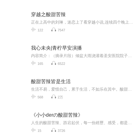
穿越之酸甜苦辣
正在上高中的刘琳，迷恋上了看穿越小说,连续四个晚上看穿越小说，因过度劳累昏迷,竟然穿越了...........
122
7547
我心未央|青柠早安演播
内容简介：（摘录片段）倾盆大雨浇灌着圣安医院院子里的白茶花。病房里，白衣少女把手伸出窗外，雨水打在她的手上，溅起冰凉的水花。少女觉得有趣，呵呵傻笑的拍打手心的雨水，越拍越是开心。旁边的贵妇看了，嫌弃的蹙眉。 “真傻了？” “这样的情况已经...
165
6522
酸甜苦辣皆是生活
生活不易，爱惜自己，累于生活，不如乐在其中。酸甜苦辣皆是生活，认真生活，自律人生。
568
2万
《小小derの酸甜苦辣》
人生的酸甜苦辣、跌宕起伏，每一份經歷、感受，都是生命成長路上的一部分。.只有經歷過，才讓我們變得更加勇敢堅強、陽光向上，也讓我們更加懂得珍惜和感恩。
15
3726