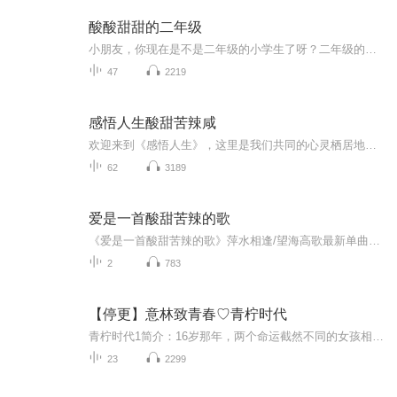
酸酸甜甜的二年级
小朋友，你现在是不是二年级的小学生了呀？二年级的生活，是不是像一颗酸酸甜甜的糖果，充满了各种各样的味道呢？让我们一起翻开这本《酸酸甜甜的二年级》，看看里面都有哪些有趣的故事吧！这本书就像一个神奇的魔法盒，里面装着二年级小朋友们每天都会经...
47
2219
感悟人生酸甜苦辣咸
欢迎来到《感悟人生》，这里是我们共同的心灵栖居地。人生如长河，我们都是河边的采撷者——有时拾起一片闪着光的记忆，有时触碰一块被岁月磨圆的石头，有时只是静静看着流水带走落花。这个专栏，便是将这些细微却珍贵的感触，化作一篇篇悦耳的陪伴。主播:...
62
3189
爱是一首酸甜苦辣的歌
《爱是一首酸甜苦辣的歌》萍水相逢/望海高歌最新单曲专辑深情演绎，词曲由著名音乐人轻云望月创作，望海高歌编曲，口琴：林淼，混音：五毒天书，发行：北京吉瑞文化传媒。
2
783
【停更】意林致青春♡青柠时代
青柠时代1简介：16岁那年，两个命运截然不同的女孩相遇在同一所学校，喜欢上了同一个阳光开朗的男生。内心胆小怯弱的沈冬晴原本生活在一个海边小渔村，因为一场车祸，与大城市格格不入的她被迫接受寄人篱下的生活。经常被同学排挤的沈冬晴明白，从她遇到楚...
23
2299