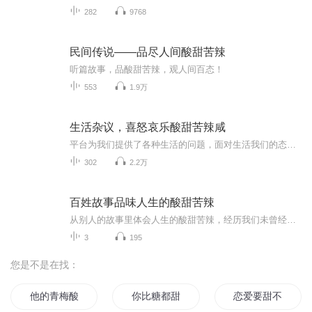
282
9768
民间传说——品尽人间酸甜苦辣
听篇故事，品酸甜苦辣，观人间百态！
553
1.9万
生活杂议，喜怒哀乐酸甜苦辣咸
平台为我们提供了各种生活的问题，面对生活我们的态度是什么？一起来探讨
302
2.2万
百姓故事品味人生的酸甜苦辣
从别人的故事里体会人生的酸甜苦辣，经历我们未曾经历过的他人的人生，从而丰富我们的阅历，丰盈我们的内心，增加我们的智慧，让我们活得更通透、更睿智。
3
195
您是不是在找：
他的青梅酸又甜
你比糖都甜
恋爱要甜不要酸