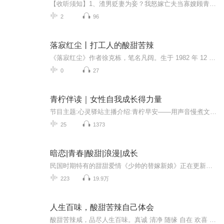
【收听须知】1、渣男贬妻为妾？我怒嫁亡夫当寡嫂顾青柠2、由于音频节目更新的比较慢，如想快速阅读小说文字版的全部章节，请在微信中搜索公/众/号【黑葡萄文学】，关注后，并在公/众/号中回复：【1127】，便可快速阅读小说文字版全集。（注意：需要在公/众...
2
96
落寂红尘丨打工人的酸甜苦辣
《落寂红尘》作者徐克栋，笔名凡阔。生于 1982 年 12 月，祖籍湖北大悟县。《落寂红尘》是作者历时五载，手稿原创，呕心沥血的处女作，属于都市生活类打工小说。《落寂红尘》以一个“八零后”的农村进城务工青年余寿泉为主人翁，以他的打工生活环境为背景，以他的感情变化历程为红线，全篇穿插主人翁的流落、伤情、学徒等故事，着重叙述了一个“八零后”农村青年，在城市夹层中打工的生存与徘徊，客观而现实地反映了农村进城务工青年在城市的物质与精神生活需求，通过尖锐的写作与近似...
0
27
青柠伴读｜女性自我成长得力量
节目主题:心灵驿站主播介绍:青柠早安——用声音慢煮文字主播寄语:“当你见过四季，看过风云，才发现你内心的淡定与从容才是美景；“当你见过世界，看过众生，才发现你内心的勇敢和自信才是世面。更新频率:每日伴读
25
1373
暗恋|青春|酸甜|浪漫|成长
民国时期特有的甜甜爱情《少帅的替嫁新娘》正在更新中！女孩林絮暗恋风云少年叶风，她有非常多关于他的点滴小细节—— 林絮算准了每天出门的时间，掐着表穿衣服穿鞋，只为了一个一闪而过的背影。 窗外大课间的音乐是许嵩的《庐州月》，林絮知道那是校广播...
223
19.9万
人生百味，酸甜苦辣自己体会
酸甜苦辣咸，品尽人生百味。真诚 ️清净 随缘 自在️ 欢喜 婆娑世界，滚滚红尘，人生海海，山山而川️，不过尔尔。唯有热爱，可抵岁月漫长。热爱可抵岁月漫长，一如繁星点亮黑夜的轮廓。