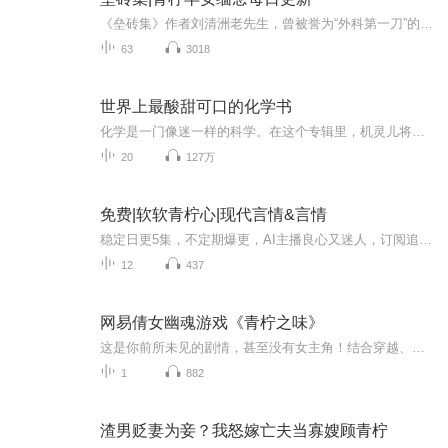
《垒砖集》作者刘清洲老先生，曾被誉为“外科第一刀”的他在88岁的年纪走了！刘清洲老先生原创作品！此书到处充溢着故乡的人、故乡的事，还有…我们都需要他安静而温暖的陪伴！此书老先生亲笔题字“甥女…留念”作为甥女的主播“青柠早安”在攀登学习中痛...
63
3018
世界上最酸甜可口的化学书
化学是一门像迷一样的科学。在这个专辑里，机灵儿将与大家一起通过我们身边的各种美味，来探索化学的奥秘。欢迎添加小助手微信号jilinger999，加入机灵儿社群。更多精彩内容，欢迎光临订阅号：jilingeredu
20
127万
免费|软软青柠心|现代言情&言情
稳定日更5集，不定期爆更，AI主播良心又迷人，订阅追更不迷路！ 【内容简介】 这是一场由网络直播引发的惨案!为了赚取弟弟的高额医疗费，元菀戴上了钢铁侠面具。成为一名网络女主播!新世界的大门就此打开!在艰难前进的道路上，突然出现的神奇粉丝“大...
12
437
网易倩女幽魂游戏《青柠之味》
这是你前所未见的剧情，甚至没有女主角！结合穿越、、修仙等多类型于一体的独特广播剧本！有着公子、御姐、师妹、奶狗、大叔等音色的听觉盛宴！恰到好处的搞笑音效~引人遐想的背景音乐~跌宕起伏的剧情内容~尽在《青柠之味》。你是否曾有突然间想摆脱现所处世界的念头？你会相信还有一个平行世界的存在吗？天乩时期会同2022年并行，鬼神将与人类共存，修仙之人在平行世界居然开起一间酒吧。
1
882
渣男贬妻为妾？我怒嫁亡夫当寡嫂顾青柠