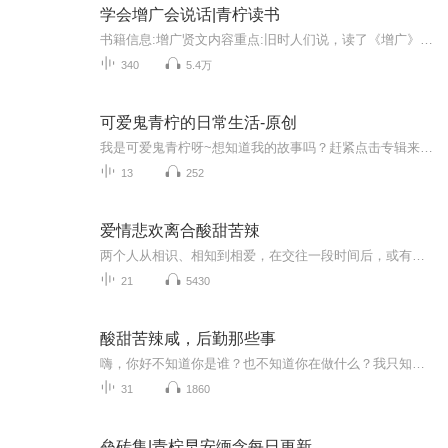
学会增广会说话|青柠读书
书籍信息:增广贤文内容重点:旧时人们说，读了《增广》会说话，里面的语句精辟，音韵和谐，朗朗上口。涉及立身安命、为人处世、礼仪道德、风物典故，天文地理，蕴含丰富的人生智慧！主播介绍:主播青柠早安每日定时分享，一起分享人生智慧。推荐人群:喜欢读...
340
5.4万
可爱鬼青柠的日常生活-原创
我是可爱鬼青柠呀~想知道我的故事吗？赶紧点击专辑来听听吧！求关注
13
252
爱情悲欢离合酸甜苦辣
两个人从相识、相知到相爱，在交往一段时间后，或有不得已的原因，或有不得告人的理由，由于种种的原因，最后不欢而散，在分手时，总有一方会说出那句最真实的谎言——希望我们还能是朋友。如果是我，并且觉得自己非常的受伤，彼此爱过，恨过，就不可以做朋友，我想也只能做最熟悉的陌生人了。未曾刻骨铭心,分手后做朋友谈何容易?.分手后不能做朋友。我选择做陌生人的理由是：既然分手了，就不要再有暧昧的关系，那样只会让自己伤心，难受，进也不是，退也不是，既然分手了，就彻底的退出，快乐的生活，开心是现在唯一的追求。两个人刚在一起都是新鲜感，新鲜感一过就分手咯 ------欢迎前来咨询创业 微信：13624844681
21
5430
酸甜苦辣咸，后勤那些事
嗨，你好不知道你是谁？也不知道你在做什么？我只知道，我们共在一个地球上，共同沐浴着着灿烂的阳光，我在幼儿园，你在哪里？我有好多的故事想说给你听，你愿意听吗？如果愿意，那么，就让我细细讲来，酸甜苦辣咸，说一说幼儿园后勤那些故事吧！
31
1860
垒砖集|青柠早安缅念每日更新