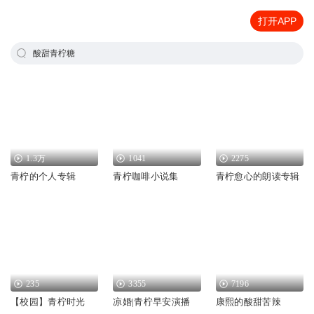
打开APP
酸甜青柠糖
1.3万
1041
2275
青柠的个人专辑
青柠咖啡小说集
青柠愈心的朗读专辑
235
3355
7196
【校园】青柠时光
凉婚|青柠早安演播
康熙的酸甜苦辣