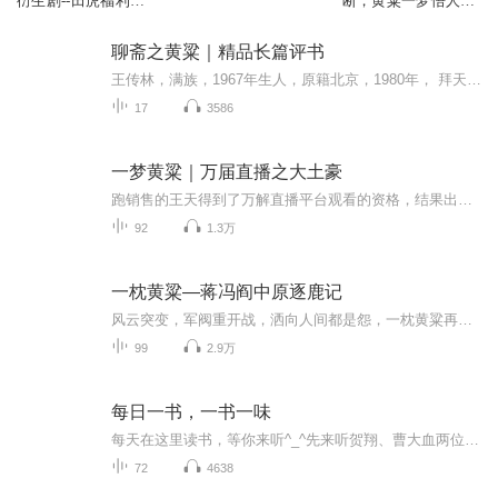
衍生剧--田虎福利，
断，黄粱一梦悟人生|
黄粱一梦
多人有声剧
聊斋之黄粱｜精品长篇评书
王传林，满族，1967年生人，原籍北京，1980年， 拜天津实验曲艺杂技团相声演员于宝林先生为师。 1982年被原天津红桥区曲艺团评书演员孙久隆收为徒学习评书，1985年，拜全总文工团相声表演艺术家范振钰为师，并得到高英培、马三立、马志明、常宝霆、常宝华...
17
3586
一梦黄粱｜万届直播之大土豪
跑销售的王天得到了万解直播平台观看的资格，结果出了bug，他的钱是无限的。于是王天成了无数主播跪舔的神豪，无数神豪中的神话！打赏主播，开宝箱，得到无数武功秘籍，修仙功法，万千世界的珍宝，一路高歌猛进，以武悟道，杀上九重天，本书的世界观很大，千万别当作都市文来看，爆笑爽文，一路飞起！作者：一梦黄粱播音：猩疯
92
1.3万
一枕黄粱—蒋冯阎中原逐鹿记
风云突变，军阀重开战，洒向人间都是怨，一枕黄粱再现。—毛泽东《清平乐》
99
2.9万
每日一书，一书一味
每天在这里读书，等你来听^_^先来听贺翔、曹大血两位大大亲情推荐的好书:罗伯特.麦基《故事》、《对白》、《人物》；一本好书能磨耳朵，也能启迪心灵!
72
4638