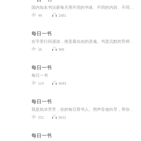
国内知名书法家每天用不同的书体、不同的内容、不同的创作形式创作一幅作品，有如书法日课一样，让观众零距离的学习观摩不同书法家的创作过程
49
1681
每日一书
在字里行间漫游，便是最自由的灵魂。书是沉默的导师，却赋予你与世界对话的勇气。一书一世界，一阅一芳华。让我们喜欢读书，喜欢听书。让我们的生活充满阳光。
16
906
每日一书
每日一书
114
4043
每日一书
我是焰冰芳芳，你的每日荐书人。用声音做向导，带你在每本好书里，邂逅一个辽阔的世界。
221
5612
每日一书