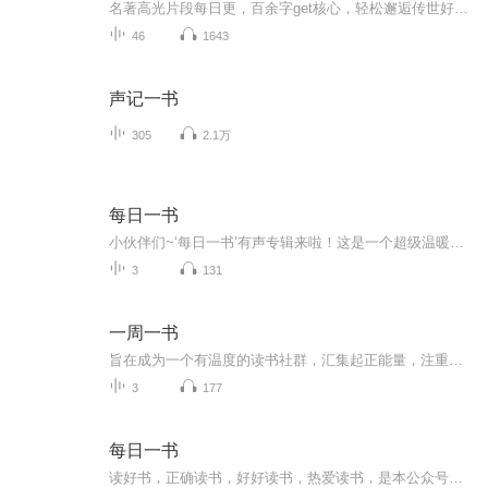
名著高光片段每日更，百余字get核心，轻松邂逅传世好书！
46
1643
声记一书
305
2.1万
每日一书
小伙伴们~‘每日一书’有声专辑来啦！这是一个超级温暖的小天地哦~每天都会推荐一本精选的好书，变成动听的声音，悄悄溜进你的耳朵里！ 在这里呀，你可以闭上眼睛，跟着夜静温柔的声音，一起去旅行、去冒险、去感受那些或喜或悲的故事呢！不管是忙碌...
3
131
一周一书
旨在成为一个有温度的读书社群，汇集起正能量，注重个人发展，养成早起，不拖延在内的良好习惯，和自律的人在一起共同成长！
3
177
每日一书
读好书，正确读书，好好读书，热爱读书，是本公众号存在的意义于宗旨。读好书 读书之前一定要懂得选择，有的书可以读，可以精读，反复读，可以背诵作为自己的座右铭与人生观。有的书不能读，如果没有分辨能力不止浪费时间，还容易产生错误的价值观人生观。...