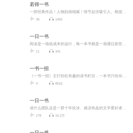
若得一书
一部经典作品！人物刻画细腻！情节起伏吸引人。根据听众的喜好而精选，声音清晰，感染力强。感情色彩浓厚。。就是对我们的最大支持和厚爱。每天加班很辛苦，您就动动手指支持一下吧！一部经典作品！人物刻画细腻！情节起伏吸引人。根据听众的喜好而精选，声音清晰，感染力强。感情色彩浓厚。。就是对我们的最大支持和厚爱。每天加班很辛苦，您就动动手指支持一下吧！一部经典作品！人物刻画细腻！情节起伏吸引人。根据听众的喜好而精选，声音清晰，感染力强。感情色彩浓厚。。就是对我们的最大支持和厚爱。每天加班很...
36
1493
一日一书
阅读是一场低成本的远行，每一本书都是一扇通往新世界的门，每一本书都是一位良师益友，在不同的人生阶段给予我们不同的启发，在这个信息碎片化的时代，我创建了这个读书分享专辑，将覆盖个人成长、身心灵成长、美学文化、疗愈等等方面的书籍，通过对一本...
11
341
一书一招
《一书一招》主打轻松有趣的读书栏目，一本书只给你解读最重要的一招。由【笔记侠】&【更新学堂】联合出品。2019，拒绝假读书，在快乐中更新认知。...
4
8016
一日一书
读什么团队这是一群十年饮冰、难凉热血的文学爱好者；是一群心怀阳光、执着勇敢的文学梦想者。他们都是笔伐的战士，文学的信徒，书海里的书虫，梦想的践行者。
178
16.2万
一日一书