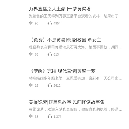
万界直播之大土豪 |一梦黄粱著
跑销售的王天得到万界直播平台观看的资格，结果出了BUG，他的钱是无限的！ 于是王天成了无数主播跪舔的神豪！ 无数神豪中的神话！ 打赏主播，开宝箱，得到无数武功秘籍、修仙功法，万千世界的珍宝，一路高歌猛进，以武悟道，杀上九重天。 ...
90
4954
【免费】不是黄粱|恋爱|校园|单女主
程轻黎表白蒋司修后消息石沉大海。她因事回校，期间与蒋司修有电话交流。蒋司修是淮大特邀授课老师，两人关系微妙。程轻黎在爱里患得患失，后续情感发展引人好奇。
85
613
《梦醒》完结|现代言情|黄粱一梦
林峰结婚多年跟老婆一直恩爱有加，直到有一天公司出现一个漂亮女前台…————————————————————————————————————每日更新两集，希望大家喜欢~
16
2612
黄粱诡梦|短篇鬼故事|民间怪谈故事集
黄粱诡梦，欢迎入梦真真假假，假假真真勿执着，终是大梦一场投稿徽 ：sushouhm
33
1.3万