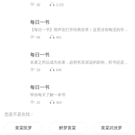
30
1.4万
每日一书
【每日一书】用声音打开经典世界！这里没有晦涩的学术解读，只有最动人的文字流淌。无论是东方的诗意哲思，还是西方的人性叩问，每段精选片段都将成为你心灵的渡船。在喧嚣日常里，让这些跨越时空的文字，为你点亮一盏精神的灯火。点击订阅，开启永不落幕...
58
461
每日一书
名著之所以成为名著，必然有其深远的影响，听书还是听名著吧。
33
645
每日一书
带你每天了解一本书
22
363
您是不是在找：
黄粱医梦
醉梦黄粱
黄粱武侠梦