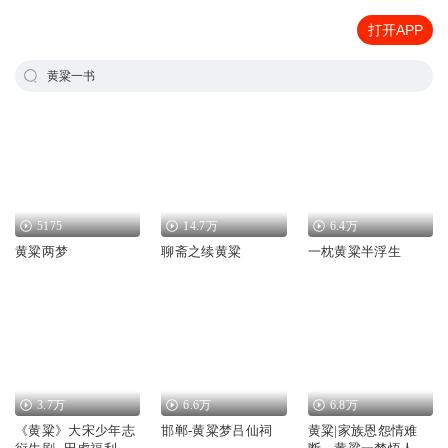
打开APP
黄粱一书
5175
14.7万
6.4万
黄粱两梦
聊斋之续黄粱
一枕黄粱半浮生
3.7万
6.6万
6.8万
《黄粱》大宋少年志
邯郸-黄粱梦吕仙祠
黄粱|家族恩怨情难