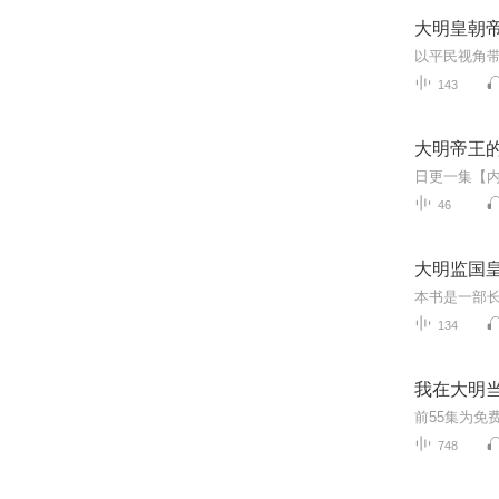
大明皇朝
以平民视角带
143
大明帝王
46
大明监国
134
我在大明当
748