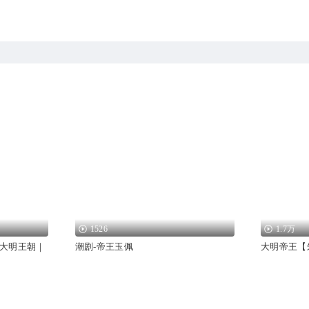
1526
1.7万
大明王朝｜
潮剧-帝王玉佩
大明帝王【