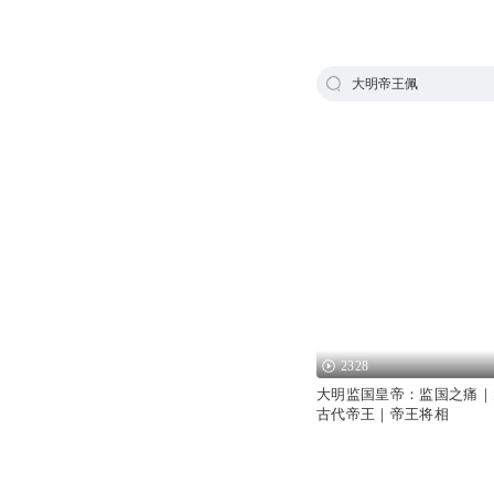
大明帝王佩
2328
大明监国皇帝：监国之痛｜
古代帝王｜帝王将相