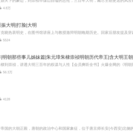
4.8万
振大明|打脸|大明
5524
|明朝那些事儿姊妹篇|朱元璋朱棣崇祯明朝历代帝王|含大明王朝1
56.3万
4128