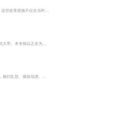
张居正推行的一系列重大改革举措，如清丈土地、推行“一条鞭法”、整顿吏治、加强边防等。这些改革措施不仅在当时取得了显著的成效，也为明朝的中兴奠定了坚实的基础。书中通过丰富的细节和生动的情节，让读者深刻感受到张居正改革的艰难与伟大，以及他在...
从放牛娃到开国君，从皇觉寺到紫禁城，他是史上起点最低的开国帝王，也是铁腕治世的洪武大帝。本专辑以正史为骨、评书为魂，全景再现朱元璋波澜壮阔的一生：乱世起兵、逐鹿中原、定鼎天下、治国安邦。讲透权谋、战争、人性与国运，带你重回元末风云，听一...
他是中国历史上唯一的布衣开国皇帝，从濠州赤贫放牛娃、游方乞丐和尚，一步步逆天翻盘，横扫乱世、驱除胡虏、一统华夏，开创三百年大明基业。本专辑全程高燃还原朱元璋波澜壮阔的一生：亲历赤贫灾荒、家破人亡的绝境求生；闯荡淮西、投身红巾、濠州崛起、...