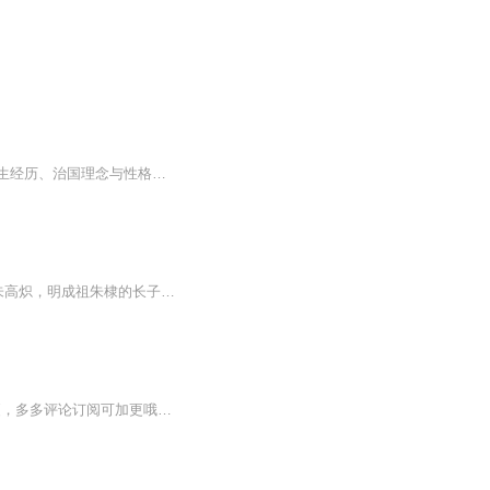
日更一集【内容简介】讲述了明代的三位帝王朱元璋、朱棣和朱厚照的一生，围绕他们的人生经历、治国理念与性格特点进行了多角度的分析。三张不同的面孔背后是三个性格与处事方式迥异的人，而他们对明王朝所产生的历史影响也随之不同。 从开朝皇帝明太祖朱元...
本书是一部长篇历史小说，是“大明监国皇帝”四部曲之一，主人公是大明朝第四任皇帝仁宗朱高炽，明成祖朱棣的长子。该系列叙述了朱高炽从助父在靖难之役夺权成功到驾崩的近三十年（建文元年—宣德元年）的故事。全书用辩证的历史观，以朱高炽自藩邸到登基...
前55集为免费试听，第56集起为付费音频，0.2元/集，会员免费收听；日更2集，不定时爆更，多多评论订阅可加更哦~大型权谋历史类多人有声剧重磅上线！脑洞+轻松+爽！！三国：败家从忽悠曹操开始 三国迷们千万不要错过哦~！！！不好听来打我！【内容介绍】你...