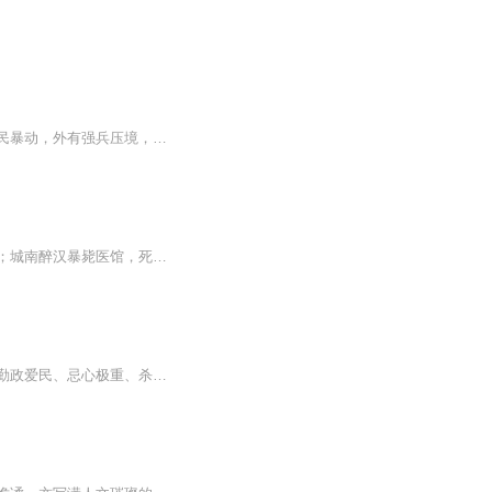
【内容简介】一个精通造假工艺大师穿越到崇祯二年，这是大明帝国最黑暗的岁月，内有饥民暴动，外有强兵压境，看一个小人物，怎样依靠自己的一双手，在乱世中挣扎、生存，最后成为一个名震天下大明枭雄！ 【作者/主播简介】作者：炮兵，网络小说作家。主播...
大明永乐年间，京城暗流涌动。新科进士离奇跪毙国子监，手中紧握半张《永乐大典》残页；城南醉汉暴毙医馆，死前呓语“靖难”“建文”，颈现九宫血符；贡院科举风云突变，毒茶暗藏，考生接连七窍流血而亡……一切，皆指向一桩被掩盖数十年的禁忌旧案——洪...
乞丐逆袭当皇帝，一个历经艰辛磨难、乞讨度日的底层小流氓；从低调小兵熬成统帅；一个勤政爱民、忌心极重、杀戮成性成就大明朱元璋的多面人生。作为逆袭的典范，揭秘明朝那些事儿....