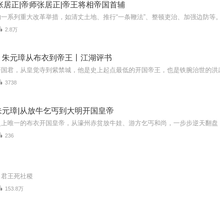
张居正|帝师张居正|帝王将相帝国首辅
2.8万
：朱元璋从布衣到帝王丨江湖评书
3738
朱元璋|从放牛乞丐到大明开国皇帝
236
，君王死社稷
153.8万