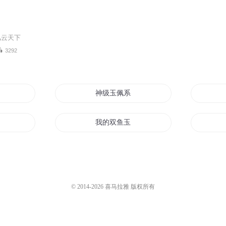
风云天下
3292
神级玉佩系统
我的双鱼玉佩
南少小猪佩奇你配我
坠落的太子
重生火影之天道佩恩
© 2014-
2026
喜马拉雅 版权所有
快穿之阎君大人的玉佩