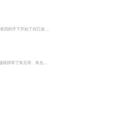
【内容简介】杀异族，戍边关！ 报家仇，卫大明！目标十分明确的张枫在未来的永乐大帝朱老四的手下开始了自己波澜壮阔的一生！【作者/主播】作者：冼青竹主播：誉霏潼文化传媒【购买须知】1、本作品为付费有声书，前88集为免费试听，购买成功后，即可收听，...
【内容简介】大明洪武二十五年，豫王朱桂自制了龙袍，坐上了龙椅，然后被抓到了。一穿越就得罪了朱元璋、朱允文、朱棣3个皇帝，这个开局很坑……【作者/主播简介】作者：力福海，网络小说作家。演播：天鱼工作室-泠【购买须知】1、部分集数可免费试听，具...