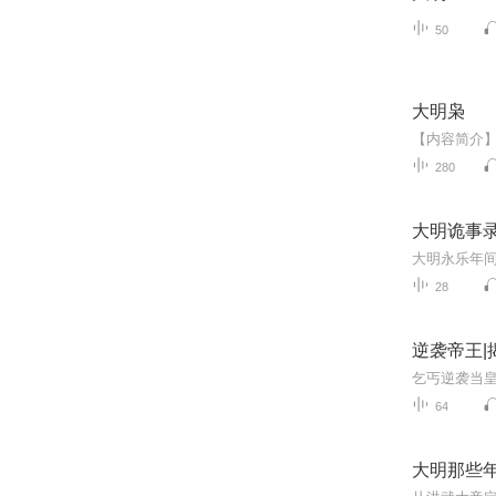
50
大明枭
280
大明诡事
28
逆袭帝王|
64
大明那些年