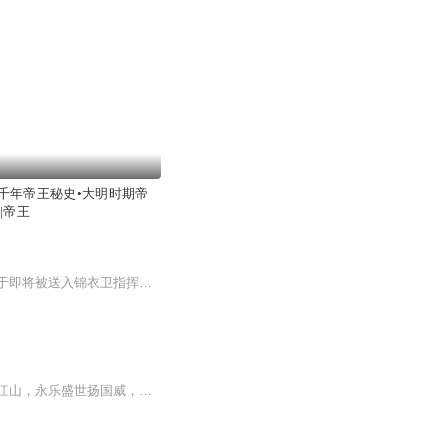
千年帝王秘史•大明时期帝
|帝王
现代考古系研究生苏晚，在修复一枚明代凤纹玉佩时遭遇雷击，灵魂穿越到万历年间，附身于即将被送入锦衣卫指挥史萧彻府中当“眼线”的绣娘沈青梧身上。沈青梧是江南织造沈家的庶女，被家族当作棋子，用以刺探手握重权的萧彻。苏晚以沈青梧的身份，带着现代...
开局布衣天子，终局煤山孤影。三百年大明风华起落，十六位帝王跌宕人生。从洪武开国定江山，永乐盛世扬国威，到仁宣治世、土木之变、万历怠政、崇祯殉国，细数朱家历代帝王功过是非、权谋心计、爱恨悲欢。拨开正史迷雾，还原真实帝王百态，读懂一代王朝兴...