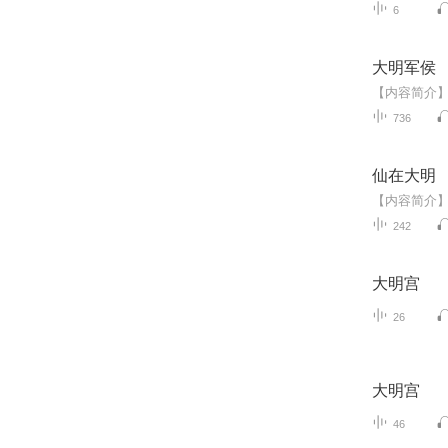
6
大明军侯
736
仙在大明
242
大明宫
26
大明宫
46