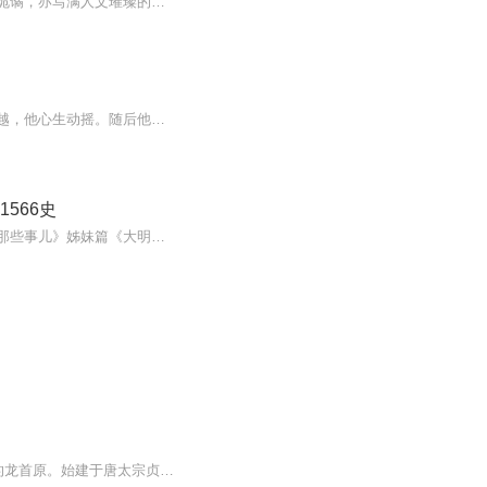
从洪武大帝定鼎天下的豪迈，到崇祯帝煤山自缢的悲怆，三百年大明，藏尽王朝更迭的风云诡谲，亦写满人文璀璨的传世篇章。《大明那些年-明鉴千秋》以通俗叙事叩开朱墙宫门，于岁月烟尘中打捞鲜活过往。这里有郑和下西洋的碧波壮歌，有王阳明心学的思想回响；...
大学毕业的唐克晓热衷明史，在图书馆讲座上与教授激辩明朝晚期历史。回家后朋友提及穿越，他心生动摇。随后他意外穿越，欲凭历史知识重振大明，看他如何改写历史。
566史
从朱元璋、朱棣到崇祯，讲透大明三百年的权谋与人性【会员爽听全书】火爆全网的《明朝那些事儿》姊妹篇《大明三百年》，一部有血有肉、有谋有魂的通俗明史。这是一部从铁血开国到悲歌落幕的完整王朝史诗：它起于洪武大帝朱元璋的铁血雄风，于乱世中铸就大...
大明宫，大唐帝国的大朝正殿，唐朝的政治中心和国家象征，位于唐京师长安(今西安)北侧的龙首原。始建于唐太宗贞观八年(634年)，原名永安宫，是唐长安城三座主要宫殿"三大内"(大明宫、太极宫、兴庆宫)中规模最大的一座，称为"东内"。自唐高宗起，先后有17位唐朝皇帝在此处理朝政，历时达200余年。本专辑的所有内容均来自于央视原《大明宫》纪录片，为纪念已逝的原片配音李易老师，向大师致敬。若有侵权，请联系删除！！