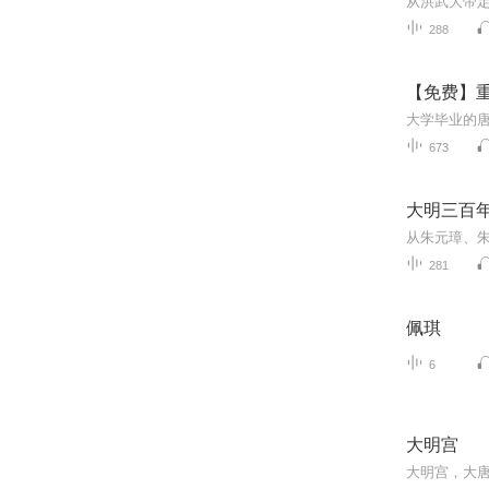
288
【免费】重
673
大明三百年
281
佩琪
6
大明宫