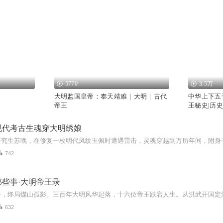
5770
3.5万
大明监国皇帝：奉天靖难｜大明｜古代
中华上下五
帝王
王秘史|历史
现代考古生魂穿大明绣娘
742
些事·大明帝王录
632