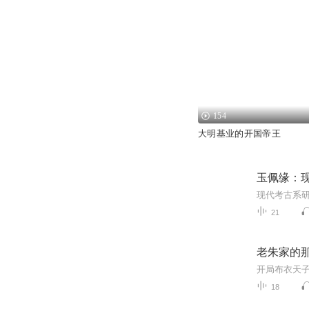
154
大明基业的开国帝王
玉佩缘：
21
老朱家的那
18