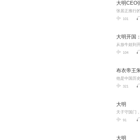
大明CEO
101
大明开国
104
布衣帝王
321
大明
天子守国门
91
大明