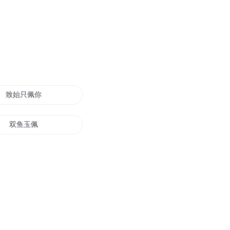
致始只佩你
双鱼玉佩
佩剑星痕
蟠龙玉佩
逆天玉佩