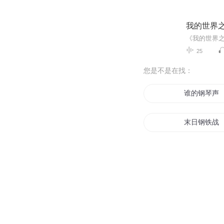
我的世界
25
您是不是在找：
谁的钢琴声
末日钢铁战
后钢铁时代
和钢琴老师
钢铁之帝国