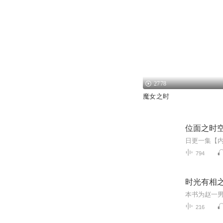
2778
魔女之时
位面之时
794
时光有相
216