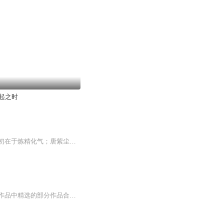
起之时
日更一集【内容简介】三千世界、无尽位面，季安凭借时空之匙任意遨游。张三丰：武道之初在于炼精化气；唐紫尘：小贼，使的什么武功？这般厉害，难道...，季安：怎么想学啊，来嘴一个，嘿嘿；天山童姥：小子，你怎么会我的武学；孙悟空：小孩，快给俺老孙摘...
本书为赵一男（海恋）创作的诗集。本书的主要内容是作者二十余年创作的千余首现代诗歌作品中精选的部分作品合集。诗集中选录的作品为不同时期，不同风格的诗作，诗歌整体偏于现、当代抒情诗风格，婉约、细腻、又不失哲理与对生命本质的思考。由于诗作者有...