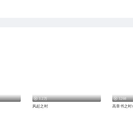
1.2万
1268
风起之时
高章书之时