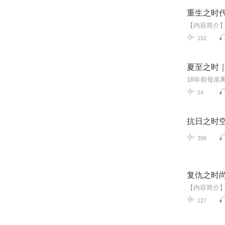
重生之时代
152
夏至之时
24
抗日之时
398
复仇之时
227