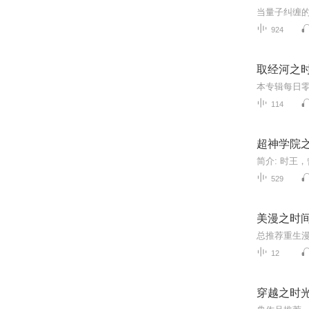
924
取经河之
114
超神学院
529
美漫之时
12
穿越之时