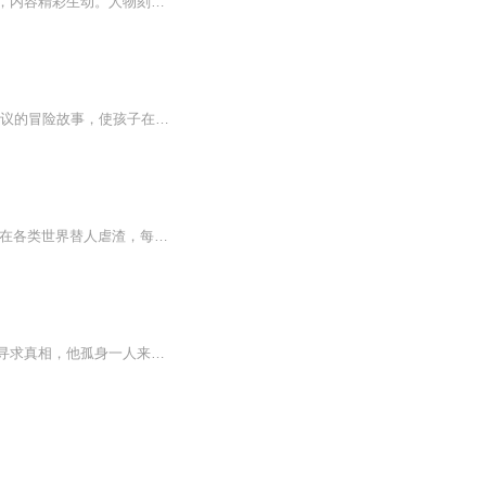
典作品推荐，绝对震撼您的心灵。高品质获奖小说。。大家多支持，小说情节进口时间脉搏，内容精彩生动。人物刻画细腻到位。给您一种身临其境的感觉，也欢迎多提建议和意见。我们将不断改进学习，争取带给大家优秀的作品。您的每一次聆听都是对我们最大的支持和厚爱。谢谢！
此书是儿童文学史上家喻户晓、不可逾越的经典！ 这套书通过一个又一个神奇绚烂、不可思议的冒险故事，使孩子在阅读的过程中，理解爱的深刻内涵，学会在遇到困难时勇敢面对、坚持不懈。它凭借无可匹敌的想象力、扎实的科学知识，激发孩子的好奇心和思考，是...
爽文，超级爽，女强文，有系统，有金手指，无Cp，没有任何感情线，女主接系统委托穿梭在各类世界替人虐渣，每个小世界都很精炼，一路各种虐渣，爽到飞起的故事。声明：本专辑免费，无任何商业用途和收益，纯属个人练习，如有侵权，请主动联系主播，即可下架！
高山，一个精通算计的高智商金融男，父亲的意外死亡让他对当年的事情真相耿耿于怀。为寻求真相，他孤身一人来摩天求职，却意外爱上林沃，一个善于将所有事情计划在自己掌控之中的高智商猎头女。他的出现打乱了她所有计划，她的出现点亮了他黑暗的世界。两...