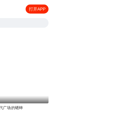
打开APP
代广场的蟋蟀