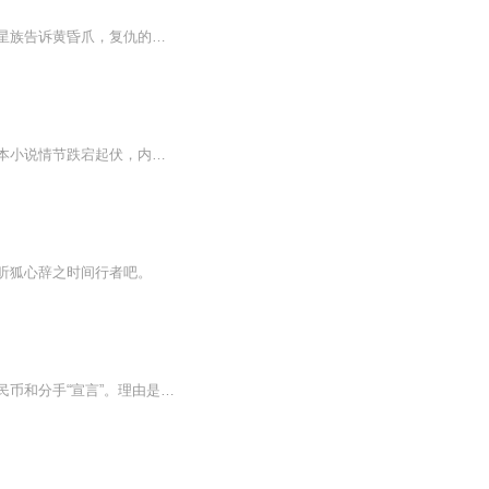
黄昏爪在梦里总会梦见无尽的森林，飘渺的迷雾。而这些，却让他知道了一个惊天的秘密。星族告诉黄昏爪，复仇的怒火将毁灭族群。一只独行猫加入族群,被命名为狼爪，可黄昏爪却因为他奇怪的举动对他产生了怀疑。当黄昏爪得知真相时，狼爪背后的秘密令人震惊，...
一部经典小说，喜欢请多点赞啊，，，，，好东西要分享给小伙伴啊，所有专辑完全免费，本小说情节跌宕起伏，内容紧扣发展脉搏。。绝对震撼你的耳膜，，，，还等什么，赶快来吧，记住点赞分享啊，分享点赞。。。。 一部经典小说，喜欢请多点赞啊，，，，，好东西要分享给小伙伴啊，所有专辑完全免费，本小说情节跌宕起伏，内容紧扣发展脉搏。。绝对震撼你的耳膜，，，，还等什么，赶快来吧，记住点赞分享啊，分享点赞。。。。
听狐心辞之时间行者吧。
【内容简介】未曦八年的痴痴等待，放弃学业，打工为男友筹集学费，却只是等来了一沓人民币和分手“宣言”。理由是她太老土，跟不上时尚。她把整杯冰咖倒在对方脸上，夺门而出，却遭遇车祸，重生回十七岁的花样年华。她决定不再用自己的青春年华，为男友铺...