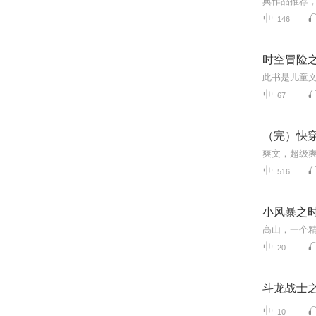
146
时空冒险
67
（完）快
516
小风暴之
20
斗龙战士
10