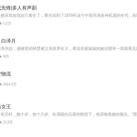
先锋|多人有声剧
1.2万
｜白泽月
829
空物流
1014.2万
尚女王
12.8万