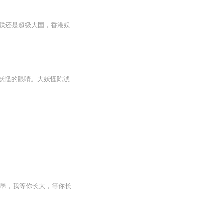
【内容简介】杨东旭发现自己重生了，重生回到了1979年这个中国充满各种机遇的年代，苏联还是超级大国，香港娱乐圈还不够繁荣，NBA还不够火爆，似乎该做点什么......【作者/主播】作者：执笔乱红尘主播：梁音精品小说 【购买须知】1、本作品为付费有声书，...
18年前母亲离奇失踪，襁褓里的林婴被父亲抚养长大，看似邻家妹妹的她却拥有一双能看见妖怪的眼睛。大妖怪陈淲的到来让林婴本就不平静的生活“雪上加霜”。信守承诺的举父；一梦成痴的龙舌；报恩心切的许乐；重情重义的铛铛；嗜酒如命的老六；情深不寿的远...
【内容简介】初见时，她十岁，他十六岁。在满园向日葵的映照下，他亲吻着她的额头。“墨墨，我等你长大，等你长大了，就做我沈翊正的新娘！”“阿正哥哥，那你不许喜欢别人，只准喜欢墨墨一个人！” 初见时，天真无邪，梦想着牵着他大大手，做他最美丽的新...