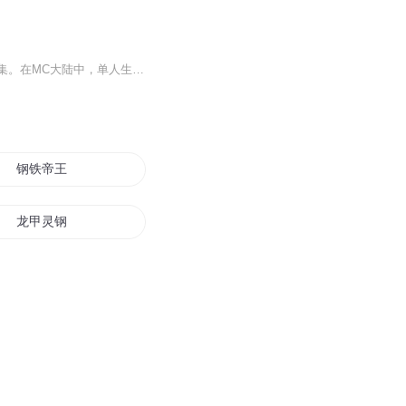
《我的世界之时空裂缝》（The time gap in Minecraft）作者每天更新1集，忙的话2天更新1集。在MC大陆中，单人生存地图的玩家竟和服务器玩家在另一个服务器相遇，不同的地图，不同的版本，却在一件事件后直接进入同一个服务器，究竟是何人所为，这之间，又有何内幕？敬请期待：《我的世界之时空裂缝》...
钢铁帝王
龙甲灵钢
钢骨之王
钢铁美人
钢铁天国