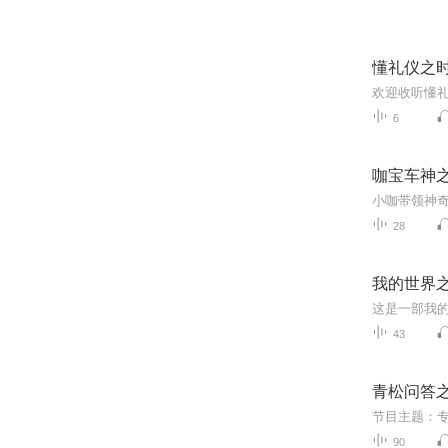
懂礼仪之
6
咖宝车神
28
我的世界
这是一部我的
43
青松问答
90