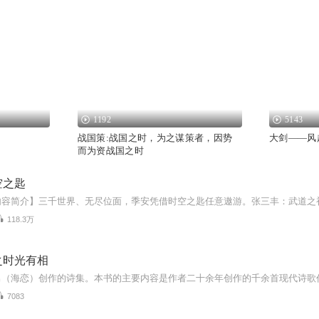
1192
5143
战国策:战国之时，为之谋策者，因势
大剑——风
而为资战国之时
空之匙
118.3万
之时光有相
7083