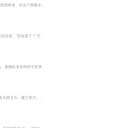
当量子纠缠的蓝光吞没意识，我成为了AD纪元最危险的战争资产被植入脑机接口的第三代基因调整者。在这个两极冰川消融淹没沿海都市的黄昏年代，石油枯竭催生的次世代能源战争已持续十二年，七大军阀割据的版图上，被称为“移动文明火种"的十八座轨道电梯正被...
本专辑每日零点更新，全本免费哦！【内容节选】“我知道，都是幻觉。”黄教授打断了王军的话说道。“您知道了？”王军惊奇地问道。“我的老婆，其实在就已经去世了。”黄教授叹了口气，低下头说道。“啊？”王军没有想到。“昨天我看见我的老婆，还是老样...
简介: 时王，曾经统御一切，掌控时间，知晓未来帝王蟹转世超神学院。这个天使恶魔满天飞，船舰队多如狗的宇宙里，他能否以时间之力与诸神对抗保护家园。我是时王，我为所爱的一切而战。
总推荐重生漫威世界成为梦魇精灵时崎狂三，从此踏上了无尽的掠夺之旅。在漫威世界，收集无限宝石，建立势力。在甲铁城中，灭狂尸，收集神格碎片，成为救世主。在斩赤红之瞳中，收集帝具，覆灭腐朽的帝国。在火影忍者中，拳打晓组织，脚踢五大忍村，吸收尾...