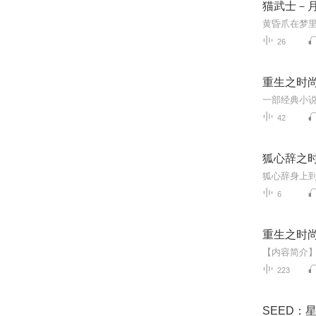
猫武士－
26
重生之时
42
狐心辞之
狐心辞身上
6
重生之时
223
SEED：