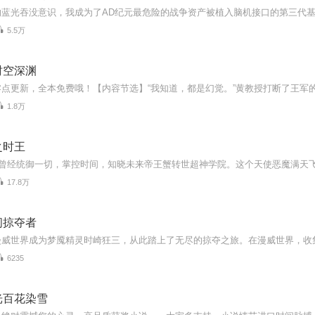
5.5万
时空深渊
1.8万
之时王
17.8万
间掠夺者
6235
光百花染雪