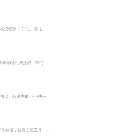
欢迎收听懂礼仪电台，微信公众号：懂礼仪 懂礼仪，您身边的形象礼仪专家，您贴心的形象礼仪管家！ 知礼、懂礼、礼之传承……
小咖带领神奇的咖宝伙伴再次出发，一起守护时空。在这一季中，来自宇宙的外星人们带来全新的危机与挑战，它们偷走红色制造城市大乱、吸收海水严重影响生态、抢夺动物危害自然生命，还为了得到黄金而夺走人类的各种资源，甚至还与捣蛋兄妹结盟四处作乱，小...
您播出。特邀主播:小小桃仔
节目主题：专注时间管理经验分享适合谁听：一天到晚“忙、茫、盲”的小伙伴内容重点：分享小妙招，结合实践工具，快速提升时间管理能力主播介绍：时间管理教练，持续践行2000天，效率达人更新频率：100讲日更+每周答疑